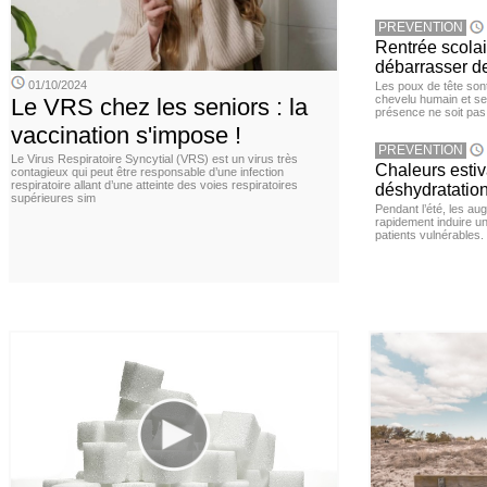
PREVENTION
Rentrée scola
débarrasser d
01/10/2024
Les poux de tête sont 
chevelu humain et se
Le VRS chez les seniors : la
présence ne soit pas
vaccination s'impose !
PREVENTION
Le Virus Respiratoire Syncytial (VRS) est un virus très
Chaleurs estiva
contagieux qui peut être responsable d’une infection
respiratoire allant d’une atteinte des voies respiratoires
déshydratation
supérieures sim
Pendant l’été, les a
rapidement induire u
patients vulnérables.