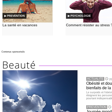
▶ PREVENTION
▶ PSYCHOLOGIE
La santé en vacances
Comment résister au stress 
Contenus sponsorisés
ACTUALITE
20
Obésité et doul
bienfaits de l
Le surpoids et l’obési
éloignent les personn
pourtant indispensabl
PREVENTION
Journée mondia