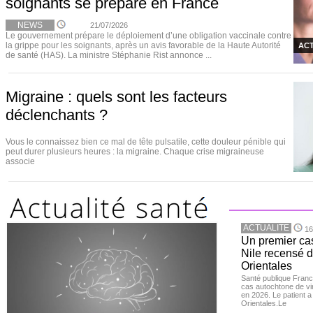
soignants se prépare en France
NEWS
21/07/2026
Le gouvernement prépare le déploiement d’une obligation vaccinale contre
la grippe pour les soignants, après un avis favorable de la Haute Autorité
ACT
de santé (HAS). La ministre Stéphanie Rist annonce ...
Migraine : quels sont les facteurs
déclenchants ?
Vous le connaissez bien ce mal de tête pulsatile, cette douleur pénible qui
peut durer plusieurs heures : la migraine. Chaque crise migraineuse
associe
ACTUALITE
16
Un premier ca
Nile recensé 
Orientales
Santé publique Franc
cas autochtone de vi
en 2026. Le patient a
Orientales.Le