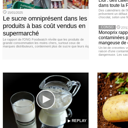
Lidl : des cale
dans toute la 
Des calendriers de l
15/01/2025
présentent un défaut 
Le sucre omniprésent dans les
chocolat, selon une f
produits à bas coût vendus en
CONSO
27/1
supermarché
Monoprix rappe
contaminées p
Le rapport de l'ONG Foodwatch révèle que les produits de
mangeuse de c
grande consommation les moins chers, surtout ceux de
marques distributeurs, contiennent plus de sucre que leurs éq
Un lot de crevettes 
raison d'une contamina
dangereuse. Les sach
▶ REPLAY