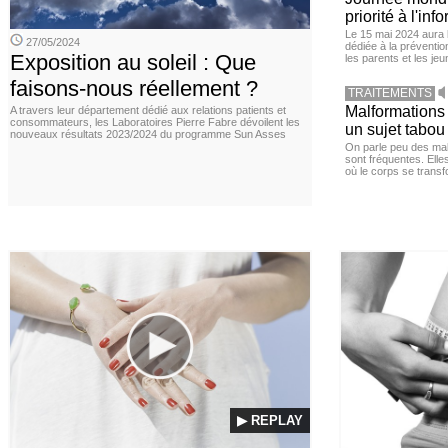
priorité à l'in
Le 15 mai 2024 aura l
27/05/2024
dédiée à la préventio
Exposition au soleil : Que
les parents et les je
faisons-nous réellement ?
TRAITEMENTS
Malformations 
A travers leur département dédié aux relations patients et
consommateurs, les Laboratoires Pierre Fabre dévoilent les
un sujet tabou 
nouveaux résultats 2023/2024 du programme Sun Asses
On parle peu des mal
sont fréquentes. Elle
où le corps se trans
▶ REPLAY