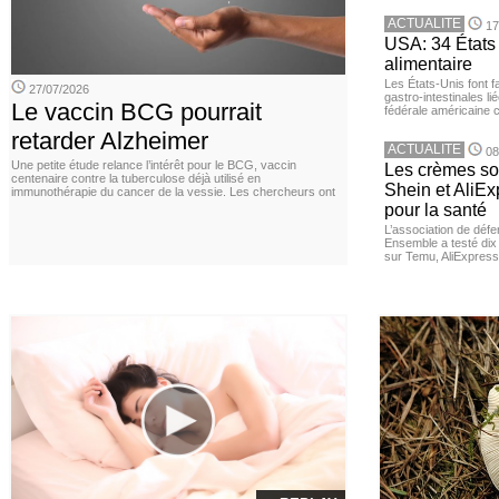
ACTUALITE
17
USA: 34 États 
alimentaire
Les États-Unis font 
27/07/2026
gastro-intestinales li
Le vaccin BCG pourrait
fédérale américaine 
retarder Alzheimer
ACTUALITE
08
Une petite étude relance l’intérêt pour le BCG, vaccin
Les crèmes so
centenaire contre la tuberculose déjà utilisé en
Shein et AliE
immunothérapie du cancer de la vessie. Les chercheurs ont
pour la santé
L’association de dé
Ensemble a testé di
sur Temu, AliExpress 