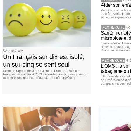
15
Aider son enfa
Peur du noir, de l'i
face à l'avenir, cra
les enfants grandisse
RECHERCHE
Santé mentale 
microbiote et 
Une étude de l’Inserm
l’intestin au cerveau,
due à des anomalies d
26/01/2024
Un Français sur dix est isolé,
RECHERCHE
un sur cinq se sent seul
L'OMS : la sol
tabagisme ou l
Selon un rapport de la Fondation de France, 10% des
Français sont isolés et 20% se sentent seuls, soulignant un
L’Organisation mond
lien entre isolement et précarité. L’enquête révèle q
en lumière l’impact dé
comparant à des fact