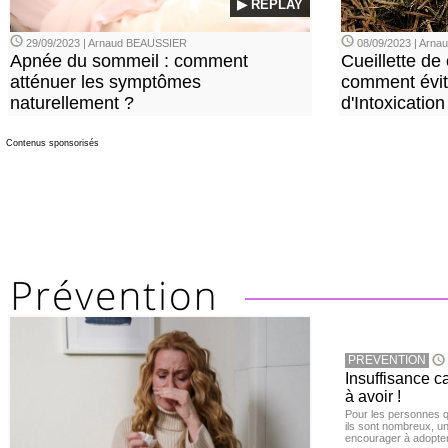
▶ REPLAY
29/09/2023 | Arnaud BEAUSSIER
08/09/2023 | Arn
Apnée du sommeil : comment
Cueillette de
atténuer les symptômes
comment évite
naturellement ?
d'Intoxication
Contenus sponsorisés
PREVENTION
Insuffisance c
à avoir !
Pour les personnes qu
ils sont nombreux, u
encourager à adopter