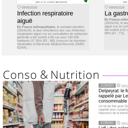
09/08/2026
09/08/2026
Infection respiratoire
La gastr
aiguë
En France métr
(2024s34), le ta
aiguë vus en con
En France métropolitaine
, la semaine dernière
été estimé à 62 
(2024s34), le taux d’incidence des cas d’infection
95% [47 ; 77]).
respiratoire aiguë vus en consultation de médecine
générale a été estimé à 89 cas pour 100 000
habitants (IC 95% [83 ; 96]) (sources de données :
Sentinelles et Electronic Medical Records (EMR)
IQVIA).
CONSO
23/1
Delpeyrat: le f
rappelé par Le
consommable
Un lot de foie gras D
rappelé pour suspicio
l'absence de la bacté
CONSO
10/1