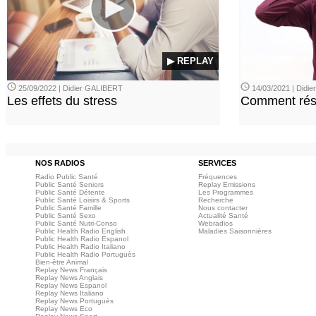
▶ REPLAY
25/09/2022 | Didier GALIBERT
14/03/2021 | Didi
Les effets du stress
Comment rési
NOS RADIOS
SERVICES
Radio Public Santé
Fréquences
Public Santé Seniors
Replay Emissions
Public Santé Détente
Les Programmes
Public Santé Loisirs & Sports
Recherche
Public Santé Famille
Nous contacter
Public Santé Sexo
Actualité Santé
Public Santé Nutri-Conso
Webradios
Public Health Radio English
Maladies Saisonnières
Public Health Radio Espanol
Public Health Radio Italiano
Public Health Radio Portuguès
Bien-être Animal
Replay News Français
Replay News Anglais
Replay News Espanol
Replay News Italiano
Replay News Portuguès
Replay News Eco