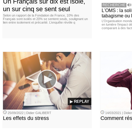
Un Français sur dix est isolé,
RECHERCHE
un sur cinq se sent seul
L'OMS : la sol
tabagisme ou l
Selon un rapport de la Fondation de France, 10% des
Français sont isolés et 20% se sentent seuls, soulignant un
L’Organisation mond
lien entre isolement et précarité. L’enquête révèle q
en lumière l’impact dé
comparant à des fact
▶ REPLAY
25/09/2022 | Didier GALIBERT
14/03/2021 | Didi
Les effets du stress
Comment rési