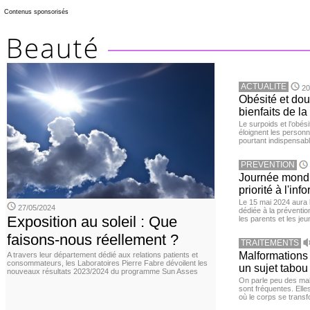
Contenus sponsorisés
ACTUALITE
20
Obésité et doul
bienfaits de l
Le surpoids et l’obési
éloignent les personn
pourtant indispensabl
PREVENTION
Journée mondia
priorité à l'in
Le 15 mai 2024 aura l
27/05/2024
dédiée à la préventio
Exposition au soleil : Que
les parents et les je
faisons-nous réellement ?
TRAITEMENTS
Malformations 
A travers leur département dédié aux relations patients et
consommateurs, les Laboratoires Pierre Fabre dévoilent les
un sujet tabou 
nouveaux résultats 2023/2024 du programme Sun Asses
On parle peu des mal
sont fréquentes. Elle
où le corps se trans