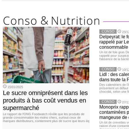
CONSO
23/1
Delpeyrat: le f
rappelé par Le
consommable
Un lot de foie gras D
rappelé pour suspicio
l'absence de la bacté
CONSO
10/1
Lidl : des cale
dans toute la 
Des calendriers de l
15/01/2025
présentent un défaut 
Le sucre omniprésent dans les
chocolat, selon une f
produits à bas coût vendus en
CONSO
27/1
supermarché
Monoprix rappe
contaminées p
Le rapport de l'ONG Foodwatch révèle que les produits de
mangeuse de c
grande consommation les moins chers, surtout ceux de
marques distributeurs, contiennent plus de sucre que leurs éq
Un lot de crevettes 
raison d'une contamina