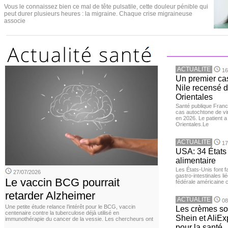
Vous le connaissez bien ce mal de tête pulsatile, cette douleur pénible qui
peut durer plusieurs heures : la migraine. Chaque crise migraineuse
associe
ACTUALITE
16
Un premier ca
Nile recensé 
Orientales
Santé publique Franc
cas autochtone de vi
en 2026. Le patient a
Orientales.Le
ACTUALITE
17
USA: 34 États 
alimentaire
Les États-Unis font 
27/07/2026
gastro-intestinales li
Le vaccin BCG pourrait
fédérale américaine 
retarder Alzheimer
ACTUALITE
08
Une petite étude relance l’intérêt pour le BCG, vaccin
Les crèmes so
centenaire contre la tuberculose déjà utilisé en
Shein et AliE
immunothérapie du cancer de la vessie. Les chercheurs ont
pour la santé