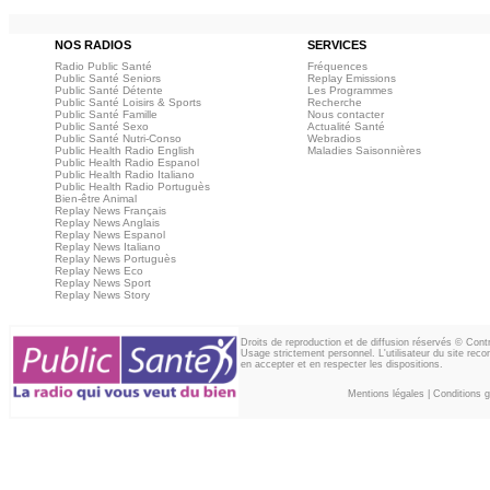
NOS RADIOS
SERVICES
Radio Public Santé
Fréquences
Public Santé Seniors
Replay Emissions
Public Santé Détente
Les Programmes
Public Santé Loisirs & Sports
Recherche
Public Santé Famille
Nous contacter
Public Santé Sexo
Actualité Santé
Public Santé Nutri-Conso
Webradios
Public Health Radio English
Maladies Saisonnières
Public Health Radio Espanol
Public Health Radio Italiano
Public Health Radio Portuguès
Bien-être Animal
Replay News Français
Replay News Anglais
Replay News Espanol
Replay News Italiano
Replay News Portuguès
Replay News Eco
Replay News Sport
Replay News Story
Droits de reproduction et de diffusion réservés © Con
Usage strictement personnel. L'utilisateur du site reco
en accepter et en respecter les dispositions.
Mentions légales
|
Conditions gé