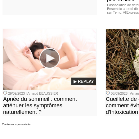
L’association de dé
Ensemble a testé di
sur Temu, AliExpress 
▶ REPLAY
29/09/2023 | Arnaud BEAUSSIER
08/09/2023 | Arn
Apnée du sommeil : comment
Cueillette de
atténuer les symptômes
comment évite
naturellement ?
d'Intoxication
Contenus sponsorisés