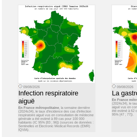
09/08/2026
09/08/2026
Infection respiratoire
La gastr
aiguë
En France métr
(2024s34), le ta
aiguë vus en con
En France métropolitaine
, la semaine dernière
été estimé à 62 
(2024s34), le taux d’incidence des cas d’infection
95% [47 ; 77]).
respiratoire aiguë vus en consultation de médecine
générale a été estimé à 89 cas pour 100 000
habitants (IC 95% [83 ; 96]) (sources de données :
Sentinelles et Electronic Medical Records (EMR)
IQVIA).