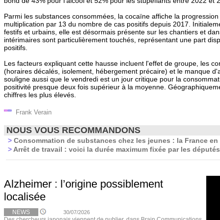
bond de 43% pour l'alcool et 52% pour les stupéfiants entre 2022 et 
Parmi les substances consommées, la cocaïne affiche la progression
multiplication par 13 du nombre de cas positifs depuis 2017. Initiale
festifs et urbains, elle est désormais présente sur les chantiers et dan
intérimaires sont particulièrement touchés, représentant une part dis
positifs.
Les facteurs expliquant cette hausse incluent l'effet de groupe, les cond
(horaires décalés, isolement, hébergement précaire) et le manque d'a
souligne aussi que le vendredi est un jour critique pour la consommat
positivité presque deux fois supérieur à la moyenne. Géographiquemen
chiffres les plus élevés.
Frank Verain
NOUS VOUS RECOMMANDONS
>
Consommation de substances chez les jeunes : la France en 
>
Arrêt de travail : voici la durée maximum fixée par les députés
Alzheimer : l’origine possiblement
localisée
NEWS
30/07/2026
Des chercheurs japonais viennent de publier, dans Brain Communications,