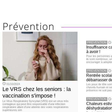
PREVENTION
Insuffisance c
à avoir !
Pour les personnes qu
ils sont nombreux, u
encourager à adopter
PREVENTION
Rentrée scola
débarrasser d
01/10/2024
Les poux de tête sont 
chevelu humain et se
Le VRS chez les seniors : la
présence ne soit pas
vaccination s'impose !
PREVENTION
Le Virus Respiratoire Syncytial (VRS) est un virus très
Chaleurs estiva
contagieux qui peut être responsable d’une infection
respiratoire allant d’une atteinte des voies respiratoires
déshydratation
supérieures sim