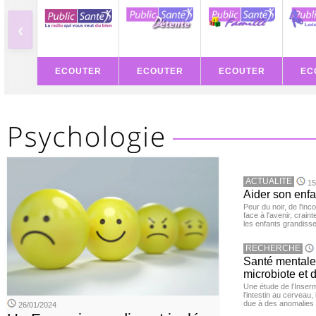
‹
ECOUTER
ECOUTER
ECOUTER
EC
ACTUALITE
15
Aider son enfa
Peur du noir, de l'i
face à l'avenir, cra
les enfants grandisse
RECHERCHE
Santé mentale 
microbiote et 
Une étude de l’Inserm
l’intestin au cerveau,
due à des anomalies d
26/01/2024