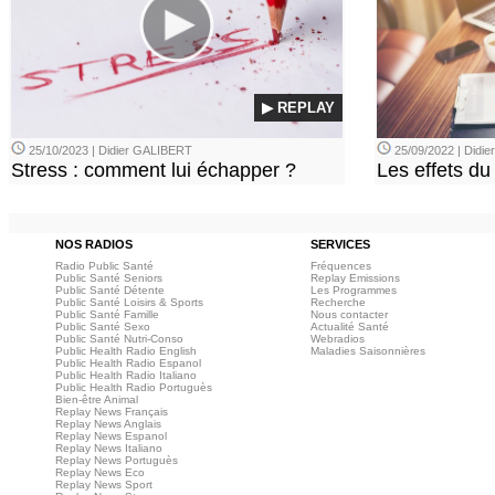
▶ REPLAY
25/10/2023 | Didier GALIBERT
25/09/2022 | Didi
Stress : comment lui échapper ?
Les effets du
NOS RADIOS
SERVICES
Radio Public Santé
Fréquences
Public Santé Seniors
Replay Emissions
Public Santé Détente
Les Programmes
Public Santé Loisirs & Sports
Recherche
Public Santé Famille
Nous contacter
Public Santé Sexo
Actualité Santé
Public Santé Nutri-Conso
Webradios
Public Health Radio English
Maladies Saisonnières
Public Health Radio Espanol
Public Health Radio Italiano
Public Health Radio Portuguès
Bien-être Animal
Replay News Français
Replay News Anglais
Replay News Espanol
Replay News Italiano
Replay News Portuguès
Replay News Eco
Replay News Sport