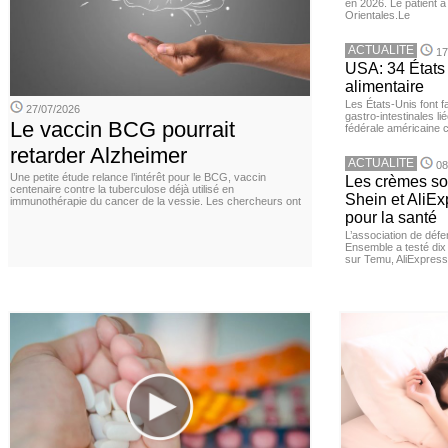
en 2026. Le patient a
Orientales.Le
ACTUALITE
17
USA: 34 États 
alimentaire
Les États-Unis font 
27/07/2026
gastro-intestinales li
Le vaccin BCG pourrait
fédérale américaine 
retarder Alzheimer
ACTUALITE
08
Une petite étude relance l’intérêt pour le BCG, vaccin
Les crèmes so
centenaire contre la tuberculose déjà utilisé en
Shein et AliE
immunothérapie du cancer de la vessie. Les chercheurs ont
pour la santé
L’association de dé
Ensemble a testé di
sur Temu, AliExpress 