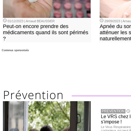
01/12/2023 | Arnaud BEAUSSIER
29/09/2023 | Arn
Peut-on encore prendre des
Apnée du so
médicaments quand ils sont périmés
atténuer les
?
naturellemen
Contenus sponsorisés
PREVENTION
Le VRS chez le
s'impose !
Le Virus Respiratoire
contagieux qui peut ê