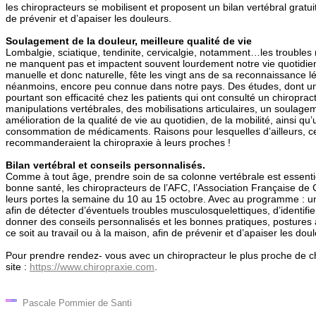
les chiropracteurs se mobilisent et proposent un bilan vertébral gratui
de prévenir et d’apaiser les douleurs.
Soulagement de la douleur, meilleure qualité de vie
Lombalgie, sciatique, tendinite, cervicalgie, notamment…les trouble
ne manquent pas et impactent souvent lourdement notre vie quotidien
manuelle et donc naturelle, fête les vingt ans de sa reconnaissance l
néanmoins, encore peu connue dans notre pays. Des études, dont un
pourtant son efficacité chez les patients qui ont consulté un chiroprac
manipulations vertébrales, des mobilisations articulaires, un soulage
amélioration de la qualité de vie au quotidien, de la mobilité, ainsi qu
consommation de médicaments. Raisons pour lesquelles d’ailleurs, ce
recommanderaient la chiropraxie à leurs proches !
Bilan vertébral et conseils personnalisés.
Comme à tout âge, prendre soin de sa colonne vertébrale est essenti
bonne santé, les chiropracteurs de l’AFC, l’Association Française de 
leurs portes la semaine du 10 au 15 octobre. Avec au programme : un 
afin de détecter d’éventuels troubles musculosquelettiques, d’identifi
donner des conseils personnalisés et les bonnes pratiques, postures 
ce soit au travail ou à la maison, afin de prévenir et d’apaiser les doul
Pour prendre rendez- vous avec un chiropracteur le plus proche de c
site :
https://www.chiropraxie.com
.
Pascale Pommier de Santi