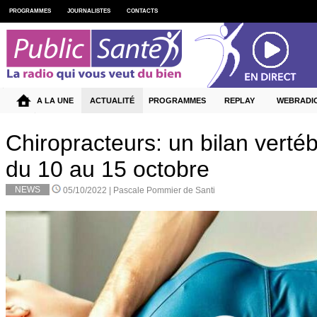
PROGRAMMES
JOURNALISTES
CONTACTS
A LA UNE
ACTUALITÉ
PROGRAMMES
REPLAY
WEBRADI
Chiropracteurs: un bilan vertébr
du 10 au 15 octobre
NEWS
05/10/2022 |
Pascale Pommier de Santi