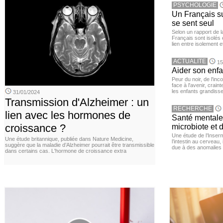
PSYCHOLOGIE
Un Français sur
se sent seul
Selon un rapport de 
Français sont isolés 
lien entre isolement e
ACTUALITE
15
Aider son enfa
Peur du noir, de l'i
face à l'avenir, cra
les enfants grandisse
31/01/2024
Transmission d'Alzheimer : un
RECHERCHE
lien avec les hormones de
Santé mentale 
croissance ?
microbiote et 
Une étude de l’Inserm
Une étude britannique, publiée dans Nature Medicine,
l’intestin au cerveau,
suggère que la maladie d’Alzheimer pourrait être transmissible
due à des anomalies d
dans certains cas. L'hormone de croissance extra