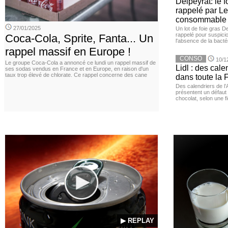
Delpeyrat: le f
rappelé par Le
consommable
27/01/2025
Un lot de foie gras D
rappelé pour suspicio
Coca-Cola, Sprite, Fanta... Un
l'absence de la bacté
rappel massif en Europe !
CONSO
10/1
Le groupe Coca-Cola a annoncé ce lundi un rappel massif de
Lidl : des cale
ses sodas vendus en France et en Europe, en raison d'un
taux trop élevé de chlorate. Ce rappel concerne des cane
dans toute la 
Des calendriers de l
présentent un défaut 
chocolat, selon une f
▶ REPLAY