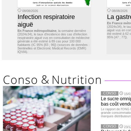
08/08/2026
08/08/2026
Infection respiratoire
La gastr
aiguë
En France métr
(2024s34), le ta
aiguë vus en con
En France métropolitaine
, la semaine dernière
été estimé à 62 
(2024s34), le taux d’incidence des cas d’infection
95% [47 ; 77]).
respiratoire aiguë vus en consultation de médecine
générale a été estimé à 89 cas pour 100 000
habitants (IC 95% [83 ; 96]) (sources de données :
Sentinelles et Electronic Medical Records (EMR)
IQVIA).
CONSO
15/0
Le sucre omnip
bas coût vend
Le rapport de l'ONG 
grande consommation
marques distributeur
CONSO
23/1