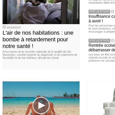
respiratoire allant d’
PREVENTION
Insuffisance c
à avoir !
Pour les personnes qu
16/10/2024
ils sont nombreux, u
L'air de nos habitations : une
encourager à adopter
bombe à retardement pour
PREVENTION
notre santé !
Rentrée scola
débarrasser d
A l’occasion de la Journée nationale de la qualité de l’air,
Les poux de tête sont 
Murprotec, société experte du diagnostic et du traitement de
chevelu humain et se
l’humidité et de l’air intérieur, dévoile les résult
présence ne soit pas