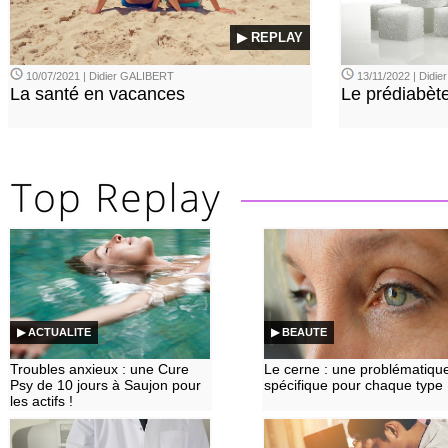
▶ REPLAY
10/07/2021 | Didier GALIBERT
13/11/2022 | Didi
La santé en vacances
Le prédiabèt
▶ ACTUALITE
▶ BEAUTE
Troubles anxieux : une Cure
Le cerne : une problématiqu
Psy de 10 jours à Saujon pour
spécifique pour chaque type
les actifs !