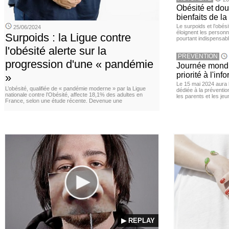
Obésité et doul
bienfaits de l
Le surpoids et l’obési
25/06/2024
éloignent les personn
Surpoids : la Ligue contre
pourtant indispensabl
l'obésité alerte sur la
PREVENTION
progression d'une « pandémie
Journée mondia
priorité à l'in
»
Le 15 mai 2024 aura l
L’obésité, qualifiée de « pandémie moderne » par la Ligue
dédiée à la préventio
nationale contre l’Obésité, affecte 18,1% des adultes en
les parents et les je
France, selon une étude récente. Devenue une
▶ REPLAY