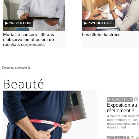
▶ PREVENTION
▶ PSYCHOLOGIE
Mortalité cancers : 30 ans
Les effets du stress
d’observation attestent de
résultats surprenants
Contenus sponsorisés
PREVENTION
Exposition au 
réellement ?
A travers leur départ
consommateurs, les L
nouveaux résultats 
Assessment
ACTUALITE
20