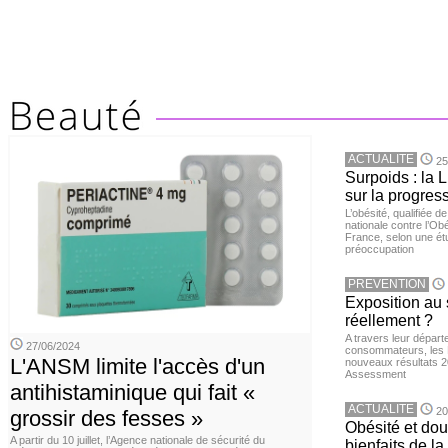
ACTUALITE
25
Surpoids : la L
sur la progres
L’obésité, qualifiée 
nationale contre l’Ob
France, selon une é
préoccupation
PREVENTION
Exposition au 
réellement ?
A travers leur départ
27/06/2024
consommateurs, les L
L'ANSM limite l'accès d'un
nouveaux résultats 
Assessment
antihistaminique qui fait «
ACTUALITE
20
grossir des fesses »
Obésité et doul
A partir du 10 juillet, l’Agence nationale de sécurité du
bienfaits de l