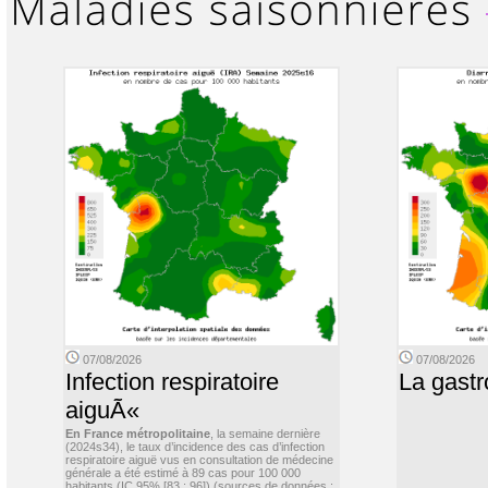
07/08/2026
07/08/2026
Infection respiratoire
La gastr
aiguÃ«
En France métropolitaine
, la semaine dernière
(2024s34), le taux d’incidence des cas d’infection
respiratoire aiguë vus en consultation de médecine
générale a été estimé à 89 cas pour 100 000
habitants (IC 95% [83 ; 96]) (sources de données :