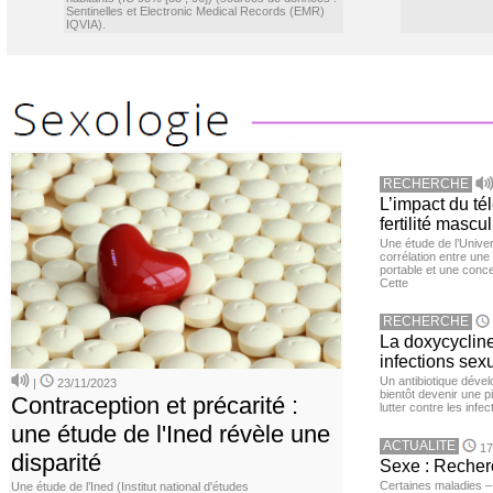
Sentinelles et Electronic Medical Records (EMR)
IQVIA).
RECHERCHE
L’impact du té
fertilité mascu
Une étude de l’Unive
corrélation entre une 
portable et une conce
Cette
RECHERCHE
La doxycycline
infections sex
Un antibiotique dével
|
23/11/2023
bientôt devenir une p
Contraception et précarité :
lutter contre les inf
une étude de l'Ined révèle une
ACTUALITE
17
disparité
Sexe : Recher
Certaines maladies –
Une étude de l’Ined (Institut national d'études