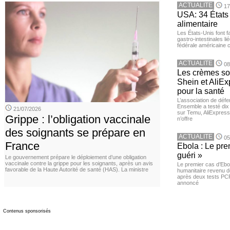
ACTUALITE
17
USA: 34 États 
alimentaire
Les États-Unis font 
gastro-intestinales li
fédérale américaine 
ACTUALITE
08
Les crèmes so
Shein et AliE
pour la santé
L’association de dé
Ensemble a testé di
21/07/2026
sur Temu, AliExpress 
Grippe : l’obligation vaccinale
n’offre
des soignants se prépare en
ACTUALITE
05
France
Ebola : Le pre
guéri »
Le gouvernement prépare le déploiement d’une obligation
vaccinale contre la grippe pour les soignants, après un avis
Le premier cas d’Ebo
favorable de la Haute Autorité de santé (HAS). La ministre
humanitaire revenu d
après deux tests PCR n
annoncé
Contenus sponsorisés