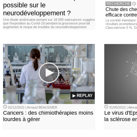
possible sur le
RECHERCHE
Chute des chev
neurodéveloppement ?
efficace contre
Une étude américaine portant sur 18 000 naissances suggère
La société irlandais
que l’exposition au Covid‑19 pendant la grossesse pourrait
résultats prometteurs
augmenter le risque de troubles du neurodéveloppement
Clascoterone 5 %. Da
▶ REPLAY
02/12/2022 | Arnaud BEAUSSIER
31/05/2022 | Ale
Cancers : des chimiothérapies moins
Le virus d'Ep
lourdes à gérer
la sclérose e