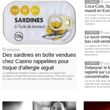
CONSO
27/0
Coca-Cola, Spr
massif en Euro
Le groupe Coca-Cola 
ses sodas vendus en 
taux trop élevé de c
canettes
CONSO
15/0
Le sucre omnip
bas coût vend
Le rapport de l'ONG 
grande consommation
24/02/2025
marques distributeur
Des sardines en boîte vendues
équivalents
chez Casino rappelées pour
CONSO
23/1
risque d'allergie aiguë
Delpeyrat: le f
rappelé par Le
La plateforme Rappel Conso a annoncé le rappel des
sardines à l’huile de tournesol de la marque «Tous les jours»
consommable
en raison d'une concentration excessive d’histamine. Cette
Un lot de foie gras D
rappelé pour suspicio
l'absence de la bacté