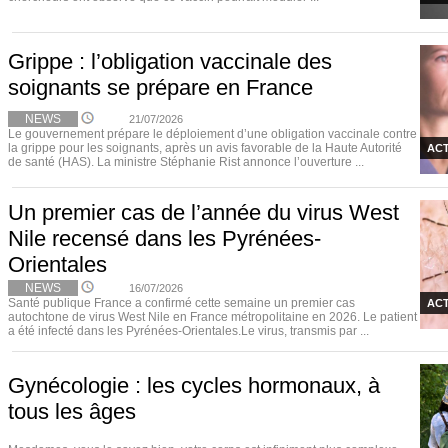
Grippe : l’obligation vaccinale des
soignants se prépare en France
NEWS
21/07/2026
Le gouvernement prépare le déploiement d’une obligation vaccinale contre
la grippe pour les soignants, après un avis favorable de la Haute Autorité
ACT
de santé (HAS). La ministre Stéphanie Rist annonce l’ouverture ...
Un premier cas de l’année du virus West
Nile recensé dans les Pyrénées-
Orientales
NEWS
16/07/2026
Santé publique France a confirmé cette semaine un premier cas
ACT
autochtone de virus West Nile en France métropolitaine en 2026. Le patient
a été infecté dans les Pyrénées-Orientales.Le virus, transmis par ...
Gynécologie : les cycles hormonaux, à
tous les âges