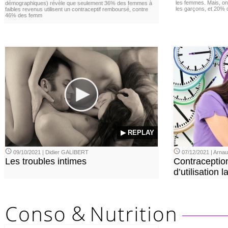
les femmes. Mais, on 
démographiques) révèle que seulement 36% des femmes à
les garçons, et 20%
faibles revenus utilisent un contraceptif remboursé, contre
46% des femm
▶ REPLAY
09/10/2021 | Didier GALIBERT
07/12/2021 | Arn
Les troubles intimes
Contraception
d’utilisation