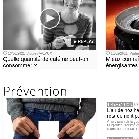
▶ REPLAY
13/02/2021 | Audrey AVEAUX
16/02/2021 | Aud
Quelle quantité de caféine peut-on
Mieux connaî
consommer ?
énergisantes
PREVENTION
L'air de nos h
retardement po
A l’occasion de la Jour
Murprotec, société ex
l’humidité et de l’air i