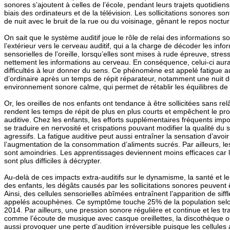
sonores s’ajoutent à celles de l’école, pendant leurs trajets quotidie
biais des ordinateurs et de la télévision. Les sollicitations sonores 
de nuit avec le bruit de la rue ou du voisinage, gênant le repos noctu
On sait que le système auditif joue le rôle de relai des informations
l’extérieur vers le cerveau auditif, qui a la charge de décoder les info
sensorielles de l’oreille, lorsqu’elles sont mises à rude épreuve, stre
nettement les informations au cerveau. En conséquence, celui-ci aura
difficultés à leur donner du sens. Ce phénomène est appelé fatigue aud
d’ordinaire après un temps de répit réparateur, notamment une nuit
environnement sonore calme, qui permet de rétablir les équilibres de
Or, les oreilles de nos enfants ont tendance à être sollicitées sans r
rendent les temps de répit de plus en plus courts et empêchent le pr
auditive. Chez les enfants, les efforts supplémentaires fréquents impo
se traduire en nervosité et crispations pouvant modifier la qualité du 
agressifs. La fatigue auditive peut aussi entraîner la sensation d’avoi
l’augmentation de la consommation d’aliments sucrés. Par ailleurs, le
sont amoindries. Les apprentissages deviennent moins efficaces car 
sont plus difficiles à décrypter.
Au-delà de ces impacts extra-auditifs sur le dynamisme, la santé et l
des enfants, les dégâts causés par les sollicitations sonores peuvent 
Ainsi, des cellules sensorielles abîmées entraînent l’apparition de s
appelés acouphènes. Ce symptôme touche 25% de la population selo
2014. Par ailleurs, une pression sonore régulière et continue et les 
comme l’écoute de musique avec casque oreillettes, la discothèque o
aussi provoquer une perte d’audition irréversible puisque les cellules 