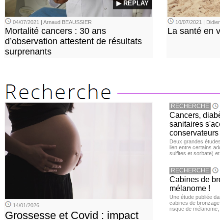
▶ REPLAY
04/07/2021 | Arnaud BEAUSSIER
10/07/2021 | Didi
Mortalité cancers : 30 ans
La santé en 
d’observation attestent de résultats
surprenants
RECHERCHE
Cancers, diabè
sanitaires s'a
conservateurs
Deux grandes études 
lien entre certains ad
sulfites et sorbate) 
RECHERCHE
Cabines de bro
mélanome !
Une étude publiée d
cabines de bronzage ar
14/01/2026
risque de mélanome, 
Grossesse et Covid : impact