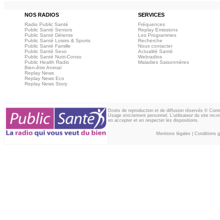
NOS RADIOS
SERVICES
Radio Public Santé
Fréquences
Public Santé Seniors
Replay Emissions
Public Santé Détente
Les Programmes
Public Santé Loisirs & Sports
Recherche
Public Santé Famille
Nous contacter
Public Santé Sexo
Actualité Santé
Public Santé Nutri-Conso
Webradios
Public Health Radio
Maladies Saisonnières
Bien-être Animal
Replay News
Replay News Eco
Replay News Story
Droits de reproduction et de diffusion réservés © Con
Usage strictement personnel. L'utilisateur du site reco
en accepter et en respecter les dispositions.
Mentions légales
|
Conditions gé