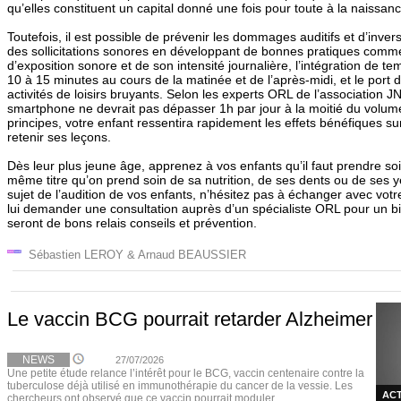
qu’elles constituent un capital donné une fois pour toute à la naissanc
Toutefois, il est possible de prévenir les dommages auditifs et d’invers
des sollicitations sonores en développant de bonnes pratiques comme
d’exposition sonore et de son intensité journalière, l’intégration de 
10 à 15 minutes au cours de la matinée et de l’après-midi, et le port d
activités de loisirs bruyants. Selon les experts ORL de l’association 
smartphone ne devrait pas dépasser 1h par jour à la moitié du volum
principes, votre enfant ressentira rapidement les effets bénéfiques su
retenir ses leçons.
Dès leur plus jeune âge, apprenez à vos enfants qu’il faut prendre soin
même titre qu’on prend soin de sa nutrition, de ses dents ou de ses 
sujet de l’audition de vos enfants, n’hésitez pas à échanger avec vot
lui demander une consultation auprès d’un spécialiste ORL pour un bila
seront de bons relais conseils et prévention.
Sébastien LEROY & Arnaud BEAUSSIER
Le vaccin BCG pourrait retarder Alzheimer
NEWS
27/07/2026
Une petite étude relance l’intérêt pour le BCG, vaccin centenaire contre la
tuberculose déjà utilisé en immunothérapie du cancer de la vessie. Les
ACT
chercheurs ont observé que ce vaccin pourrait moduler ...