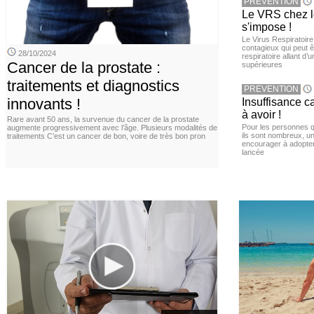
PREVENTION
Le VRS chez le
s'impose !
Le Virus Respiratoire
contagieux qui peut ê
28/10/2024
respiratoire allant d’
Cancer de la prostate :
supérieures
traitements et diagnostics
PREVENTION
innovants !
Insuffisance c
à avoir !
Rare avant 50 ans, la survenue du cancer de la prostate
Pour les personnes qu
augmente progressivement avec l’âge. Plusieurs modalités de
ils sont nombreux, u
traitements C’est un cancer de bon, voire de très bon pron
encourager à adopter
lancée