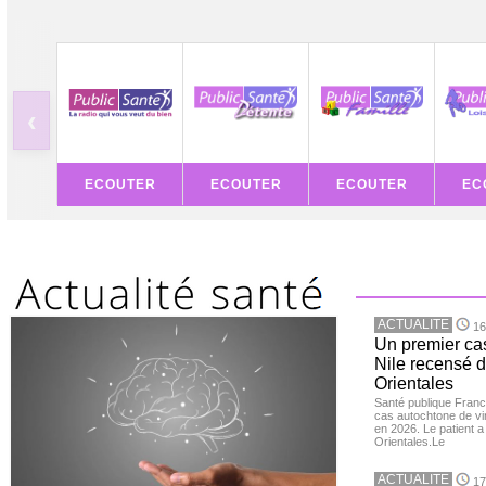
‹
ECOUTER
ECOUTER
ECOUTER
EC
ACTUALITE
16
Un premier ca
Nile recensé 
Orientales
Santé publique Franc
cas autochtone de vi
en 2026. Le patient a
Orientales.Le
ACTUALITE
17