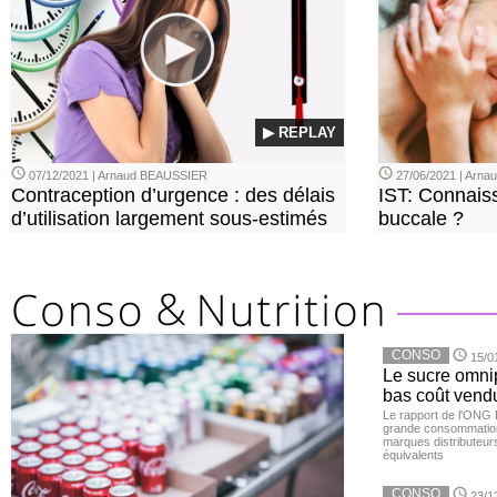
▶ REPLAY
07/12/2021 | Arnaud BEAUSSIER
27/06/2021 | Arn
Contraception d’urgence : des délais
IST: Connais
d’utilisation largement sous-estimés
buccale ?
CONSO
15/0
Le sucre omnip
bas coût vend
Le rapport de l'ONG 
grande consommation
marques distributeur
équivalents
CONSO
23/1