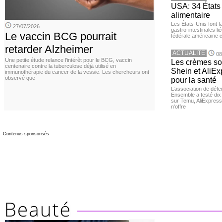
USA: 34 États 
alimentaire
Les États-Unis font 
27/07/2026
gastro-intestinales li
Le vaccin BCG pourrait
fédérale américaine 
retarder Alzheimer
ACTUALITE
08
Une petite étude relance l’intérêt pour le BCG, vaccin
Les crèmes so
centenaire contre la tuberculose déjà utilisé en
Shein et AliE
immunothérapie du cancer de la vessie. Les chercheurs ont
observé que
pour la santé
L’association de dé
Ensemble a testé di
sur Temu, AliExpress 
n’offre
Contenus sponsorisés