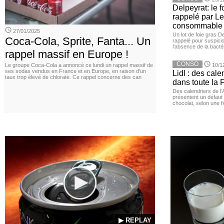
Delpeyrat: le f
rappelé par Le
consommable
27/01/2025
Un lot de foie gras D
Coca-Cola, Sprite, Fanta... Un
rappelé pour suspicio
l'absence de la bacté
rappel massif en Europe !
CONSO
Le groupe Coca-Cola a annoncé ce lundi un rappel massif de
10/1
ses sodas vendus en France et en Europe, en raison d'un
Lidl : des cale
taux trop élevé de chlorate. Ce rappel concerne des can
dans toute la 
Des calendriers de l
présentent un défaut 
chocolat, selon une 
▶ REPLAY