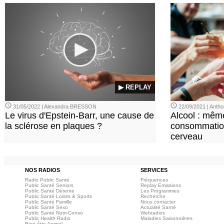
▶ REPLAY
31/05/2022 | Alexandra BRESSON
22/09/2021 | Ant
Le virus d'Epstein-Barr, une cause de
Alcool : mêm
la sclérose en plaques ?
consommation
cerveau
NOS RADIOS
SERVICES
Radio Public Santé
Fréquences
Public Santé Seniors
Replay Emissions
Public Santé Détente
Les Programmes
Public Santé Loisirs & Sports
Recherche
Public Santé Famille
Nous contacter
Public Santé Sexo
Actualité Santé
Public Santé Nutri-Conso
Webradios
Public Health Radio
Maladies Saisonnières
Bien-être Animal