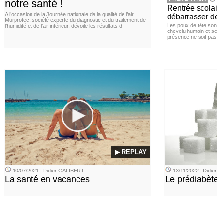
notre santé !
Rentrée scola
A l’occasion de la Journée nationale de la qualité de l’air,
débarrasser d
Murprotec, société experte du diagnostic et du traitement de
Les poux de tête sont 
l’humidité et de l’air intérieur, dévoile les résultats d’
chevelu humain et se
présence ne soit pas
▶ REPLAY
10/07/2021 | Didier GALIBERT
13/11/2022 | Didi
La santé en vacances
Le prédiabèt