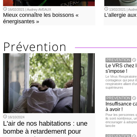
16/02/2021 | Audrey AVEAUX
13/02/2021 | Aud
Mieux connaître les boissons «
L’allergie aux
énergisantes »
PREVENTION
Le VRS chez le
s'impose !
Le Virus Respiratoire
contagieux qui peut ê
respiratoire allant d’
supérieures
PREVENTION
Insuffisance c
à avoir !
Pour les personnes qu
16/10/2024
ils sont nombreux, u
L'air de nos habitations : une
encourager à adopter
lancée
bombe à retardement pour
PREVENTION