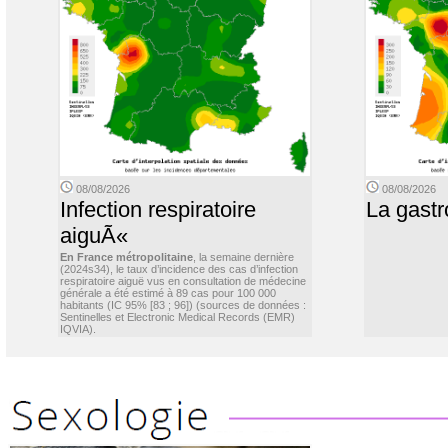
08/08/2026
08/08/2026
Infection respiratoire
La gastr
aiguÃ«
En France métropolitaine
, la semaine dernière
(2024s34), le taux d’incidence des cas d’infection
respiratoire aiguë vus en consultation de médecine
générale a été estimé à 89 cas pour 100 000
habitants (IC 95% [83 ; 96]) (sources de données :
Sentinelles et Electronic Medical Records (EMR)
IQVIA).