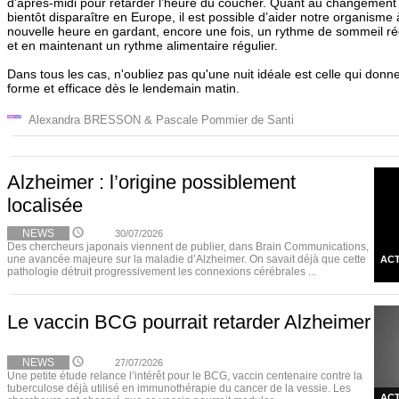
d’après-midi pour retarder l’heure du coucher. Quant au changement d
bientôt disparaître en Europe, il est possible d’aider notre organisme
nouvelle heure en gardant, encore une fois, un rythme de sommeil régu
et en maintenant un rythme alimentaire régulier.
Dans tous les cas, n'oubliez pas qu'une nuit idéale est celle qui donn
forme et efficace dès le lendemain matin.
Alexandra BRESSON & Pascale Pommier de Santi
Alzheimer : l’origine possiblement
localisée
NEWS
30/07/2026
Des chercheurs japonais viennent de publier, dans Brain Communications,
une avancée majeure sur la maladie d’Alzheimer. On savait déjà que cette
ACT
pathologie détruit progressivement les connexions cérébrales ...
Le vaccin BCG pourrait retarder Alzheimer
NEWS
27/07/2026
Une petite étude relance l’intérêt pour le BCG, vaccin centenaire contre la
tuberculose déjà utilisé en immunothérapie du cancer de la vessie. Les
ACT