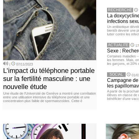
RECHERCHE
La doxycycline
infections sex
Un antibiotique dével
bientôt devenir une p
lutter contre les inf
ACTUALITE
17
Sexe : Recher
Certaines maladies –
les femmes. Mais, on 
les garçons, et 20%
|
07/11/2023
L’impact du téléphone portable
SOCIAL
01/0
sur la fertilité masculine : une
Campagne de v
nouvelle étude
les papillomav
A partir de la procha
Une étude de l’Université de Genève a montré une corrélation
élèves en classe de c
entre une utilisation intensive du téléphone portable et une
bénéficier d'une vacc
concentration plus faible de spermatozoïdes. Cette é