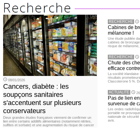
RECHERCHE
Cabines de bro
mélanome !
Une étude publiée d
cabines de bronzage ar
risque de mélanome, 
RECHERCHE
Chute des chev
efficace contre
La société irlandais
résultats prometteurs
08/01/2026
Clascoterone 5 %. Da
Cancers, diabète : les
ACTUALITE
soupçons sanitaires
26
Pas de lien en
s'accentuent sur plusieurs
survenue de c
conservateurs
Les ondes radiofréqu
portable ne provoque
nationale de sécurité
Deux grandes études françaises viennent de confirmer un
avis.
lien entre certains additifs alimentaires (notamment nitrites,
sulfites et sorbate) et une augmentation du risque de cancer