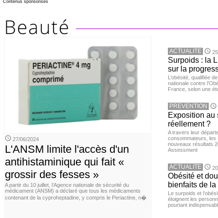
Contenus sponsorisés
ACTUALITE
25
Surpoids : la L
sur la progres
L’obésité, qualifiée 
nationale contre l’Ob
France, selon une é
PREVENTION
Exposition au 
réellement ?
A travers leur départ
consommateurs, les L
27/06/2024
nouveaux résultats 
L'ANSM limite l'accès d'un
Assessment
antihistaminique qui fait «
ACTUALITE
20
grossir des fesses »
Obésité et doul
bienfaits de l
A partir du 10 juillet, l’Agence nationale de sécurité du
médicament (ANSM) a déclaré que tous les médicaments
Le surpoids et l’obési
contenant de la cyproheptadine, y compris le Periactine, n�
éloignent les personn
pourtant indispensabl