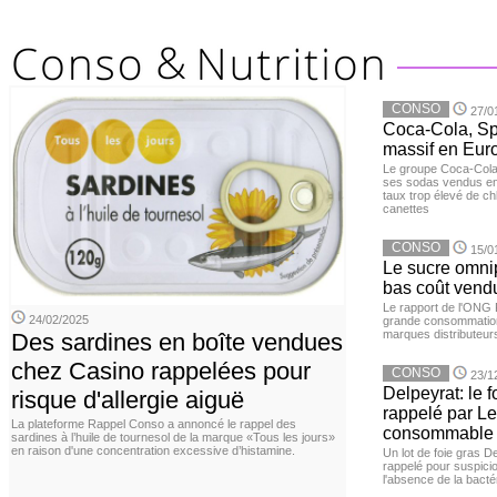
CONSO
27/0
Coca-Cola, Spr
massif en Euro
Le groupe Coca-Cola 
ses sodas vendus en 
taux trop élevé de c
canettes
CONSO
15/0
Le sucre omnip
bas coût vend
Le rapport de l'ONG 
24/02/2025
grande consommation
marques distributeur
Des sardines en boîte vendues
chez Casino rappelées pour
CONSO
23/1
Delpeyrat: le f
risque d'allergie aiguë
rappelé par Le
La plateforme Rappel Conso a annoncé le rappel des
consommable
sardines à l’huile de tournesol de la marque «Tous les jours»
en raison d'une concentration excessive d’histamine.
Un lot de foie gras D
rappelé pour suspicio
l'absence de la bacté