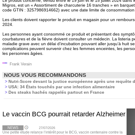
Le produit concerné, vendu entre le 19 juin et le 15 juillet 2024 dans
Migros, est un « Assortiment de charcuterie 16 tranches » en barquet
code GTIN : 3257986914662) avec une date limite de consommation 
Les clients doivent rapporter le produit en magasin pour un rembour
2024.
Les personnes ayant consommé ce produit et présentant des symp
courbatures et de la fièvre doivent consulter un médecin. La listeria pe
maladie grave avec un délai d’incubation pouvant aller jusqu’à huit s
complications peuvent survenir chez les femmes enceintes, les per
les personnes âgées.
Frank Verain
NOUS VOUS RECOMMANDONS
>
Nutri-Score devant la justice européenne après une requête d
>
USA: 34 États touchés par une infection alimentaire
>
Des steaks hachés rappelés partout en France
Le vaccin BCG pourrait retarder Alzheimer
NEWS
27/07/2026
Une petite étude relance l’intérêt pour le BCG, vaccin centenaire contre la