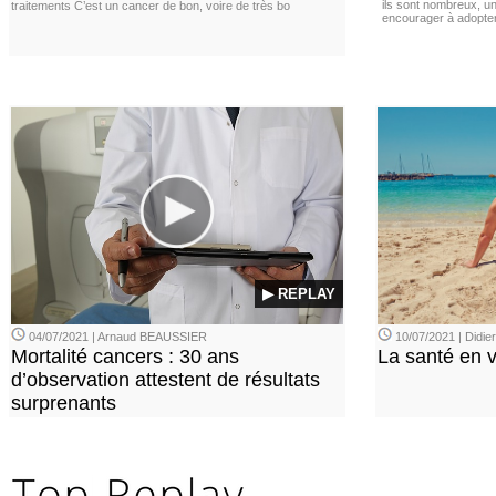
ils sont nombreux, u
traitements C’est un cancer de bon, voire de très bo
encourager à adopter
▶ REPLAY
04/07/2021 | Arnaud BEAUSSIER
10/07/2021 | Didi
Mortalité cancers : 30 ans
La santé en 
d’observation attestent de résultats
surprenants