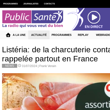
PROGRAMMES
JOURNALISTES
CONTACTS
A LA UNE
ACTUALITÉ
PROGRAMMES
REPLAY
WEBRADI
Listéria: de la charcuterie con
rappelée partout en France
NEWS
31/07/2024 |
Frank Verain