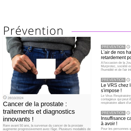
PREVENTION
L'air de nos h
retardement po
A l’occasion de la Jour
Murprotec, société ex
l’humidité et de l’air i
PREVENTION
Le VRS chez le
s'impose !
Le Virus Respiratoire
28/10/2024
contagieux qui peut ê
Cancer de la prostate :
respiratoire allant d’
traitements et diagnostics
PREVENTION
innovants !
Insuffisance c
à avoir !
Rare avant 50 ans, la survenue du cancer de la prostate
Pour les personnes qu
augmente progressivement avec l’âge. Plusieurs modalités de