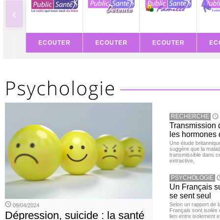
‹
ECOUTER
ECOUTER
ECOUTER
EC
RECHERCHE
Transmission d
les hormones 
Une étude britanniqu
suggère que la maladi
transmissible dans c
extractive,
PSYCHOLOGIE
Un Français sur
se sent seul
Selon un rapport de 
09/04/2024
Français sont isolés 
Dépression, suicide : la santé
lien entre isolement e