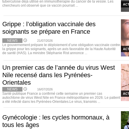
tuberculose déjà utilisé en immunothérapie du cancer de la vessie. Les
ACT
chercheurs ont observé que ce vaccin pourrait ...
Grippe : l’obligation vaccinale des
soignants se prépare en France
NEWS
21/07/2026
Le gouvernement prépare le déploiement d’une obligation vaccinale contre
la grippe pour les soignants, après un avis favorable de la Haute Autorité
ACT
de santé (HAS). La ministre Stéphanie Rist annonce ...
Un premier cas de l’année du virus West
Nile recensé dans les Pyrénées-
Orientales
NEWS
16/07/2026
Santé publique France a confirmé cette semaine un premier cas
ACT
autochtone de virus West Nile en France métropolitaine en 2026. Le patient
a été infecté dans les Pyrénées-Orientales.Le virus, transmis ...
Gynécologie : les cycles hormonaux, à
tous les âges