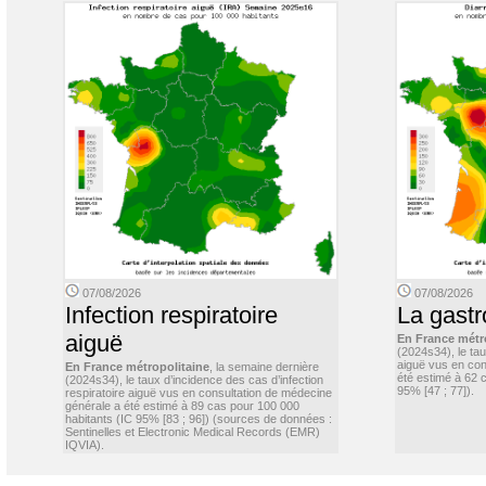
07/08/2026
07/08/2026
Infection respiratoire
La gastr
aiguë
En France métr
(2024s34), le ta
aiguë vus en con
En France métropolitaine
, la semaine dernière
été estimé à 62 
(2024s34), le taux d’incidence des cas d’infection
95% [47 ; 77]).
respiratoire aiguë vus en consultation de médecine
générale a été estimé à 89 cas pour 100 000
habitants (IC 95% [83 ; 96]) (sources de données :
Sentinelles et Electronic Medical Records (EMR)
IQVIA).