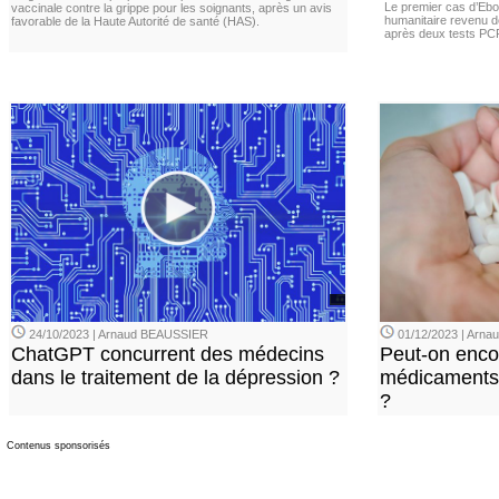
Le premier cas d’Ebo
vaccinale contre la grippe pour les soignants, après un avis
humanitaire revenu d
favorable de la Haute Autorité de santé (HAS).
après deux tests PCR n
24/10/2023 | Arnaud BEAUSSIER
01/12/2023 | Arn
ChatGPT concurrent des médecins
Peut-on enco
dans le traitement de la dépression ?
médicaments 
?
Contenus sponsorisés