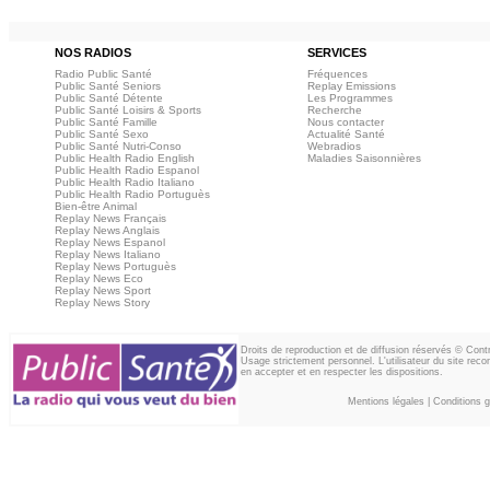
NOS RADIOS
SERVICES
Radio Public Santé
Fréquences
Public Santé Seniors
Replay Emissions
Public Santé Détente
Les Programmes
Public Santé Loisirs & Sports
Recherche
Public Santé Famille
Nous contacter
Public Santé Sexo
Actualité Santé
Public Santé Nutri-Conso
Webradios
Public Health Radio English
Maladies Saisonnières
Public Health Radio Espanol
Public Health Radio Italiano
Public Health Radio Portuguès
Bien-être Animal
Replay News Français
Replay News Anglais
Replay News Espanol
Replay News Italiano
Replay News Portuguès
Replay News Eco
Replay News Sport
Replay News Story
Droits de reproduction et de diffusion réservés © Con
Usage strictement personnel. L'utilisateur du site reco
en accepter et en respecter les dispositions.
Mentions légales
|
Conditions gé