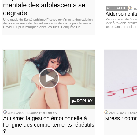
mentale des adolescents se
ACTUALITE
15
dégrade
Aider son enfa
Peur du noir, de l'i
Une étude de Santé publique France confirme la dégradation
face à l'avenir, cra
de la santé mentale des adolescents depuis la pandémie de
les enfants grandisse
Covid-19, plus marquée chez les filles. L’enquête En
▶ REPLAY
30/05/2022 | Nicolas BOURBOIN
25/10/2023 | Didi
Autisme: la gestion émotionnelle à
Stress : com
l’origine des comportements répétitifs
?