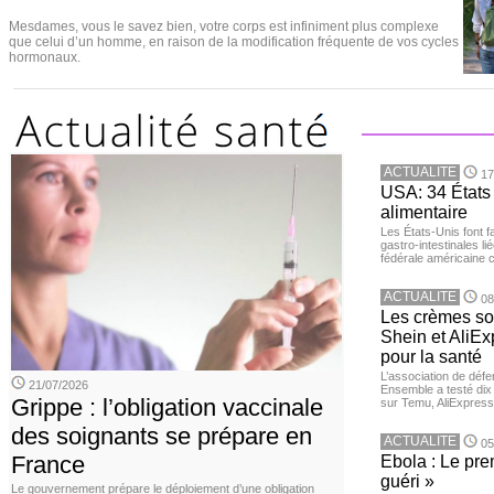
Mesdames, vous le savez bien, votre corps est infiniment plus complexe
que celui d’un homme, en raison de la modification fréquente de vos cycles
hormonaux.
ACTUALITE
17
USA: 34 États 
alimentaire
Les États-Unis font 
gastro-intestinales li
fédérale américaine 
ACTUALITE
08
Les crèmes so
Shein et AliE
pour la santé
L’association de dé
21/07/2026
Ensemble a testé di
Grippe : l’obligation vaccinale
sur Temu, AliExpress 
des soignants se prépare en
ACTUALITE
05
France
Ebola : Le pre
guéri »
Le gouvernement prépare le déploiement d’une obligation