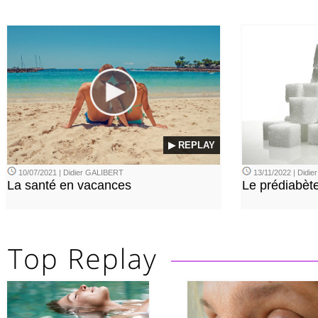
▶ REPLAY
10/07/2021 | Didier GALIBERT
13/11/2022 | Didi
La santé en vacances
Le prédiabèt