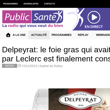
PROGRAMMES
JOURNALISTES
CONTACTS
A LA UNE
ACTUALITÉ
PROGRAMMES
REPLAY
WEBRADI
Delpeyrat: le foie gras qui avai
par Leclerc est finalement c
NEWS
23/12/2024 |
Sophie de Duiéry