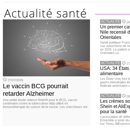
ACTUALITE
16
Un premier ca
Nile recensé 
Orientales
Santé publique Franc
cas autochtone de vi
en 2026. Le patient a
Orientales.Le
ACTUALITE
17
USA: 34 États 
alimentaire
Les États-Unis font 
27/07/2026
gastro-intestinales li
Le vaccin BCG pourrait
fédérale américaine 
retarder Alzheimer
ACTUALITE
08
Une petite étude relance l’intérêt pour le BCG, vaccin
Les crèmes so
centenaire contre la tuberculose déjà utilisé en
Shein et AliE
immunothérapie du cancer de la vessie. Les chercheurs ont
pour la santé
L’association de dé
Ensemble a testé di
sur Temu, AliExpress 