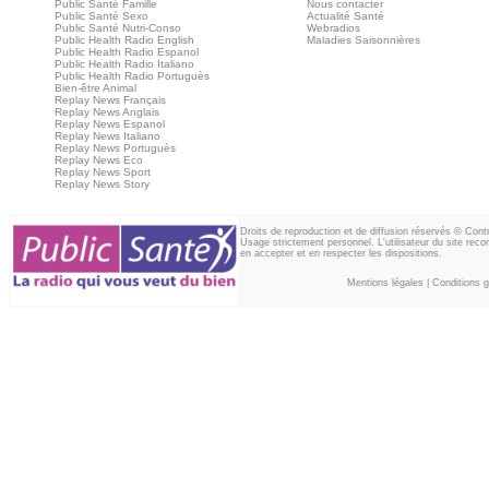
Public Santé Famille
Nous contacter
Public Santé Sexo
Actualité Santé
Public Santé Nutri-Conso
Webradios
Public Health Radio English
Maladies Saisonnières
Public Health Radio Espanol
Public Health Radio Italiano
Public Health Radio Portuguès
Bien-être Animal
Replay News Français
Replay News Anglais
Replay News Espanol
Replay News Italiano
Replay News Portuguès
Replay News Eco
Replay News Sport
Replay News Story
Droits de reproduction et de diffusion réservés © Con
Usage strictement personnel. L'utilisateur du site reco
en accepter et en respecter les dispositions.
Mentions légales
|
Conditions gé