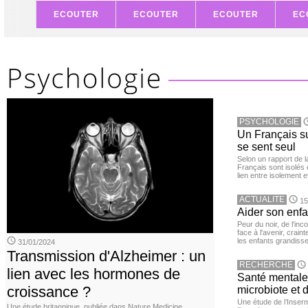
ECOUTER
ECOUTER
ECOUTER
EC
PSYCHOLOGIE
Un Français sur
se sent seul
Selon un rapport de 
Français sont isolés 
lien entre isolement e
ACTUALITE
15
Aider son enfa
Peur du noir, de l'i
face à l'avenir, cra
les enfants grandisse
31/01/2024
Transmission d'Alzheimer : un
RECHERCHE
lien avec les hormones de
Santé mentale 
croissance ?
microbiote et 
Une étude de l’Inserm
Une étude britannique, publiée dans Nature Medicine,