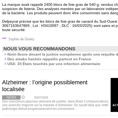
La marque avait rappelé 2400 blocs de foie gras de 540 g, vendus ch
suspicion de listeria. Des analyses menées par un laboratoire indépe
de la bactérie. Les produits peuvent donc être consommés sans dang
Delpeyrat précise que les blocs de foie gras de canard du Sud-Ouest
3067163647869 ; Lot : H3410097 ; DLC : 16/03/2025) sont sains et
toute sécurité.
Sophie de Duiéry
NOUS VOUS RECOMMANDONS
>
Nutri-Score devant la justice européenne après une requête d
>
Des steaks hachés rappelés partout en France
>
USA: 34 États touchés par une infection alimentaire
Alzheimer : l’origine possiblement
localisée
NEWS
30/07/2026
Des chercheurs japonais viennent de publier, dans Brain Communications,
une avancée majeure sur la maladie d’Alzheimer. On savait déjà que cette
ACT
pathologie détruit progressivement les connexions ...