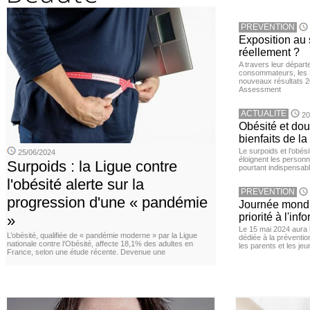
PREVENTION
Exposition au 
réellement ?
A travers leur départ
consommateurs, les L
nouveaux résultats 
Assessment
ACTUALITE
20
Obésité et doul
bienfaits de l
Le surpoids et l’obési
25/06/2024
éloignent les personn
Surpoids : la Ligue contre
pourtant indispensabl
l'obésité alerte sur la
PREVENTION
progression d'une « pandémie
Journée mondia
priorité à l'in
»
Le 15 mai 2024 aura l
L’obésité, qualifiée de « pandémie moderne » par la Ligue
dédiée à la préventio
nationale contre l’Obésité, affecte 18,1% des adultes en
les parents et les je
France, selon une étude récente. Devenue une