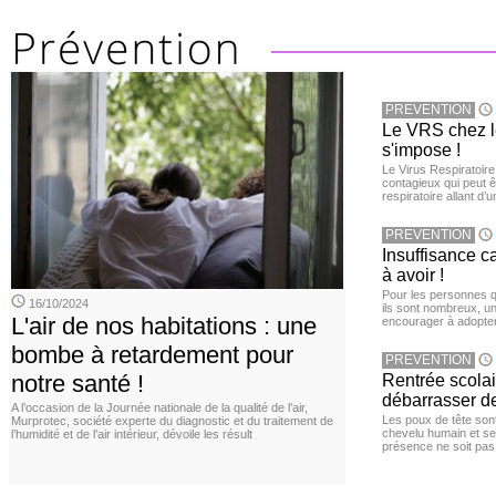
PREVENTION
Le VRS chez le
s'impose !
Le Virus Respiratoire
contagieux qui peut ê
respiratoire allant d’
PREVENTION
Insuffisance c
à avoir !
Pour les personnes qu
16/10/2024
ils sont nombreux, u
L'air de nos habitations : une
encourager à adopter
bombe à retardement pour
PREVENTION
notre santé !
Rentrée scola
débarrasser d
A l’occasion de la Journée nationale de la qualité de l’air,
Les poux de tête sont 
Murprotec, société experte du diagnostic et du traitement de
chevelu humain et se
l’humidité et de l’air intérieur, dévoile les résult
présence ne soit pas