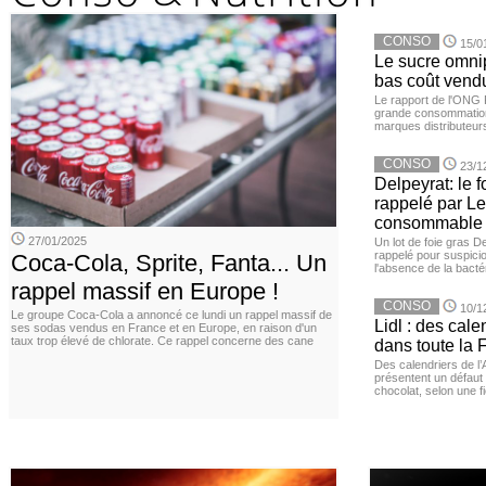
CONSO
15/0
Le sucre omnip
bas coût vend
Le rapport de l'ONG 
grande consommation
marques distributeur
CONSO
23/1
Delpeyrat: le f
rappelé par Le
consommable
27/01/2025
Un lot de foie gras D
rappelé pour suspicio
Coca-Cola, Sprite, Fanta... Un
l'absence de la bacté
rappel massif en Europe !
CONSO
10/1
Le groupe Coca-Cola a annoncé ce lundi un rappel massif de
Lidl : des cale
ses sodas vendus en France et en Europe, en raison d'un
taux trop élevé de chlorate. Ce rappel concerne des cane
dans toute la 
Des calendriers de l
présentent un défaut 
chocolat, selon une f