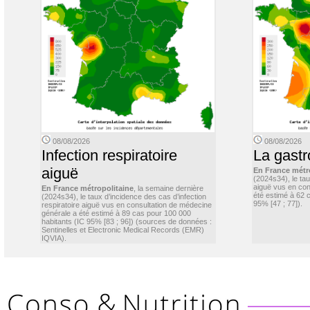
08/08/2026
08/08/2026
Infection respiratoire
La gastr
aiguë
En France métr
(2024s34), le ta
aiguë vus en con
En France métropolitaine
, la semaine dernière
été estimé à 62 
(2024s34), le taux d’incidence des cas d’infection
95% [47 ; 77]).
respiratoire aiguë vus en consultation de médecine
générale a été estimé à 89 cas pour 100 000
habitants (IC 95% [83 ; 96]) (sources de données :
Sentinelles et Electronic Medical Records (EMR)
IQVIA).