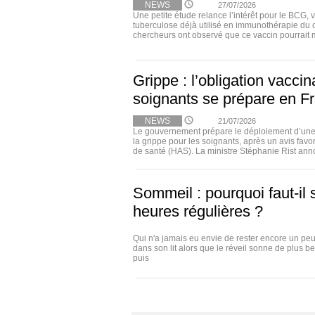
NEWS
27/07/2026
Une petite étude relance l’intérêt pour le BCG, 
tuberculose déjà utilisé en immunothérapie du 
chercheurs ont observé que ce vaccin pourrait m
Grippe : l’obligation vacci
soignants se prépare en F
NEWS
21/07/2026
Le gouvernement prépare le déploiement d’une 
la grippe pour les soignants, après un avis favo
de santé (HAS). La ministre Stéphanie Rist annon
Sommeil : pourquoi faut-il 
heures régulières ?
Qui n'a jamais eu envie de rester encore un p
dans son lit alors que le réveil sonne de plus be
puis