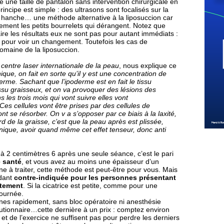
 une taille de pantalon sans intervention chirurgicale en
ncipe est simple : des ultrasons sont focalisés sur la
re hanche… une méthode alternative à la liposuccion car
blement les petits bourrelets qui dérangent. Notez que
ire les résultats eux ne sont pas pour autant immédiats :
s pour voir un changement. Toutefois les cas de
omaine de la liposuccion.
 centre laser internationale de la peau
, nous explique ce
nique, on fait en sorte qu’il y est une concentration de
erme. Sachant que l’ipoderme est en fait le tissu
issu graisseux, et on va provoquer des lésions des
 les trois mois qui vont suivre elles vont
Ces cellules vont être prises par des cellules de
vont se résorber. On v a s’opposer par ce biais à la laxité,
de la graisse, c’est que la peau après est plissée,
hnique, avoir quand même cet effet tenseur, donc anti
u'à 2 centimètres 6 après une seule séance, c’est le pari
 santé
, et vous avez au moins une épaisseur d’un
ne à traiter, cette méthode est peut-être pour vous. Mais
ndant
contre-indiquée pour les personnes présentant
itement
. Si la cicatrice est petite, comme pour une
tournée.
nes rapidement, sans bloc opératoire ni anesthésie
lutionnaire…cette dernière à un prix : comptez environ
et de l’exercice ne suffisent pas pour perdre les derniers