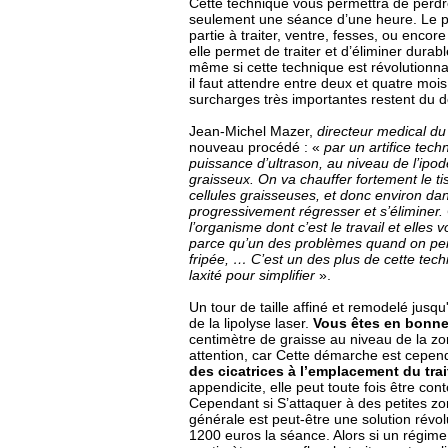
Cette technique vous permettra de perdre
seulement une séance d’une heure. Le pri
partie à traiter, ventre, fesses, ou enco
elle permet de traiter et d’éliminer dura
même si cette technique est révolutionna
il faut attendre entre deux et quatre moi
surcharges très importantes restent du d
Jean-Michel Mazer,
directeur medical du
nouveau procédé : «
par un artifice tech
puissance d’ultrason, au niveau de l’ipod
graisseux. On va chauffer fortement le t
cellules graisseuses, et donc environ dans
progressivement régresser et s’éliminer. 
l’organisme dont c’est le travail et elles 
parce qu’un des problèmes quand on perd 
fripée, … C’est un des plus de cette tec
laxité pour simplifier
».
Un tour de taille affiné et remodelé jusq
de la lipolyse laser.
Vous êtes en bonne
centimètre de graisse au niveau de la zo
attention, car Cette démarche est cepe
des cicatrices à l’emplacement du tra
appendicite, elle peut toute fois être con
Cependant si S’attaquer à des petites zo
générale est peut-être une solution révo
1200 euros la séance. Alors si un régime 