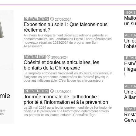
TRAI
Malfo
PREVENTION
27/05/2024
un su
Exposition au soleil : Que faisons-nous
réellement ?
ACTU
A travers leur département dédié aux relations patients et
consommateurs, les Laboratoires Pierre Fabre dévoilent les
Un éc
nouveaux résultats 2023/2024 du programme Sun
l'obé
Assessment
ACTUALITE
20/05/2024
BEAU
Obésité et douleurs articulaires, les
Esthé
bienfaits de la Chiropraxie
illég
Le surpoids et l’obésité favorisent les douleurs articulaires et
!
éloignent les personnes concernées de l’activité physique
pourtant indispensable. C’est là que les chiropracteurs
ACTU
PREVENTION
Une c
13/05/2024
émie
Journée mondiale de l'orthodontie :
Allia
priorité à l'information et à la prévention
Le 15 mai 2024 aura lieu la journée mondiale de l’orthodontie
TRAI
igue
dédiée à la prévention et à l’information notamment envers
 en
Resta
les parents et les jeunes enfants. Connaître l’âge
Gerva