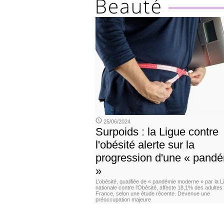
25/06/2024
Surpoids : la Ligue contre
l'obésité alerte sur la
progression d'une « pand
»
L’obésité, qualifiée de « pandémie moderne » par la L
nationale contre l’Obésité, affecte 18,1% des adultes
France, selon une étude récente. Devenue une
préoccupation majeure