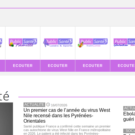
ECOUTER
ECOUTER
ECOUTER
ECOUTE
ACTUALITE
16/07/2026
ACTU
Un premier cas de l’année du virus West
Ebola
Nile recensé dans les Pyrénées-
guéri
Orientales
Santé publique France a confirmé cette semaine un premier
cas autochtone de virus West Nile en France métropolitaine
SOCI
en 2026. Le patient a été infecté dans les Pyrénées-