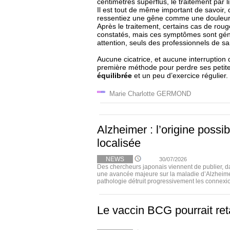
centimètres superflus, le traitement par l
Il est tout de même important de savoir, 
ressentiez une gêne comme une douleur,
Après le traitement, certains cas de r
constatés, mais ces symptômes sont géné
attention, seuls des professionnels de s
Aucune cicatrice, et aucune interruption 
première méthode pour perdre ses petit
équilibrée
et un peu d’exercice régulier.
Marie Charlotte GERMOND
Alzheimer : l’origine possi
localisée
NEWS
30/07/2026
Des chercheurs japonais viennent de publier, 
une avancée majeure sur la maladie d’Alzheimer
pathologie détruit progressivement les connexio
Le vaccin BCG pourrait ret