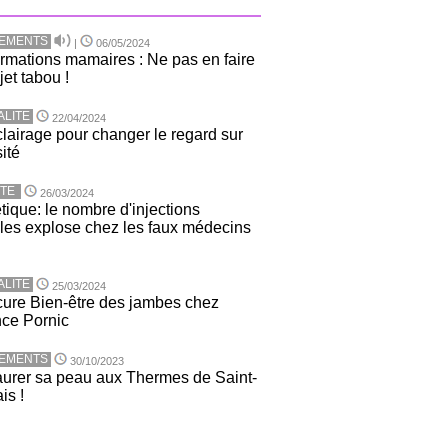
TEMENTS
|
06/05/2024
rmations mamaires : Ne pas en faire
jet tabou !
ALITE
22/04/2024
lairage pour changer le regard sur
sité
TE
26/03/2024
tique: le nombre d'injections
ales explose chez les faux médecins
ALITE
25/03/2024
ure Bien-être des jambes chez
nce Pornic
TEMENTS
30/10/2023
urer sa peau aux Thermes de Saint-
is !