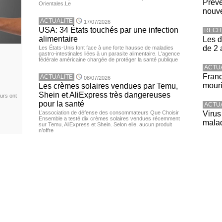
Préve
Orientales.Le
nouve
ACTUALITE
17/07/2026
USA: 34 États touchés par une infection
RECH
alimentaire
Les d
de 2 
Les États-Unis font face à une forte hausse de maladies
gastro-intestinales liées à un parasite alimentaire. L'agence
fédérale américaine chargée de protéger la santé publique
ACTU
Franc
ACTUALITE
08/07/2026
mouri
Les crèmes solaires vendues par Temu,
Shein et AliExpress très dangereuses
urs ont
pour la santé
ACTU
L’association de défense des consommateurs Que Choisir
Virus
Ensemble a testé dix crèmes solaires vendues récemment
malad
sur Temu, AliExpress et Shein. Selon elle, aucun produit
n’offre