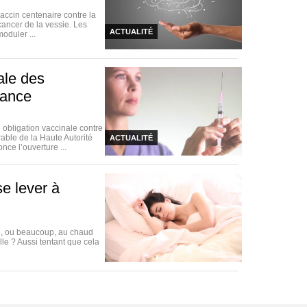
vaccin centenaire contre la
cancer de la vessie. Les
ACTUALITÉ
oduler ...
nale des
rance
obligation vaccinale contre
rable de la Haute Autorité
ACTUALITÉ
ce l’ouverture ...
se lever à
eu, ou beaucoup, au chaud
lle ? Aussi tentant que cela