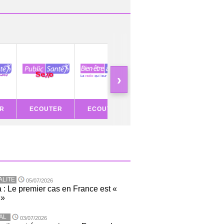
›
R
ECOUTER
ECOUTER
ECOUTER
ECOU
ALITE
05/07/2026
 : Le premier cas en France est «
 »
AL
03/07/2026