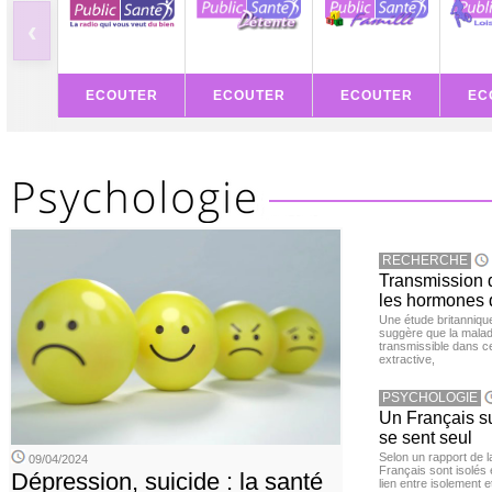
‹
ECOUTER
ECOUTER
ECOUTER
EC
RECHERCHE
Transmission d
les hormones 
Une étude britanniqu
suggère que la maladi
transmissible dans c
extractive,
PSYCHOLOGIE
Un Français sur
se sent seul
Selon un rapport de 
09/04/2024
Français sont isolés 
Dépression, suicide : la santé
lien entre isolement e