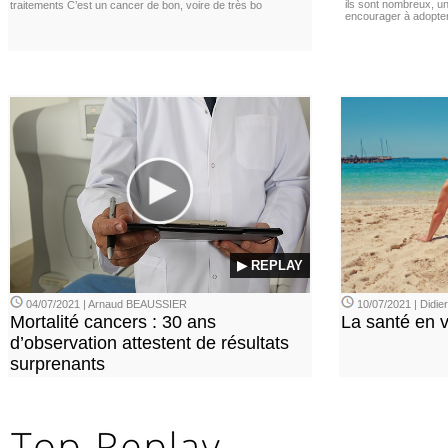
ils sont nombreux, u
traitements C’est un cancer de bon, voire de très bo
encourager à adopter
▶ REPLAY
04/07/2021 | Arnaud BEAUSSIER
10/07/2021 | Didi
Mortalité cancers : 30 ans
La santé en 
d’observation attestent de résultats
surprenants