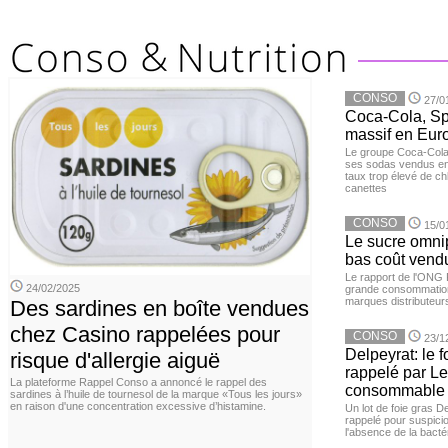
CONSO
27/0
Coca-Cola, Spr
massif en Euro
Le groupe Coca-Cola 
ses sodas vendus en 
taux trop élevé de c
canettes
CONSO
15/0
Le sucre omnip
bas coût vend
Le rapport de l'ONG 
24/02/2025
grande consommation
marques distributeur
Des sardines en boîte vendues
chez Casino rappelées pour
CONSO
23/1
Delpeyrat: le f
risque d'allergie aiguë
rappelé par Le
La plateforme Rappel Conso a annoncé le rappel des
consommable
sardines à l’huile de tournesol de la marque «Tous les jours»
en raison d'une concentration excessive d’histamine.
Un lot de foie gras D
rappelé pour suspicio
l'absence de la bacté