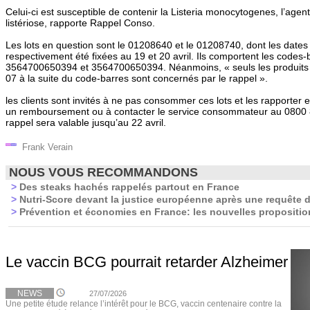
Celui-ci est susceptible de contenir la Listeria monocytogenes, l’agen
listériose, rapporte Rappel Conso.
Les lots en question sont le 01208640 et le 01208740, dont les date
respectivement été fixées au 19 et 20 avril. Ils comportent les codes-
3564700650394 et 3564700650394. Néanmoins, « seuls les produits p
07 à la suite du code-barres sont concernés par le rappel ».
les clients sont invités à ne pas consommer ces lots et les rapporter
un remboursement ou à contacter le service consommateur au 0800 
rappel sera valable jusqu’au 22 avril.
Frank Verain
NOUS VOUS RECOMMANDONS
>
Des steaks hachés rappelés partout en France
>
Nutri-Score devant la justice européenne après une requête d
>
Prévention et économies en France: les nouvelles propositi
Le vaccin BCG pourrait retarder Alzheimer
NEWS
27/07/2026
Une petite étude relance l’intérêt pour le BCG, vaccin centenaire contre la