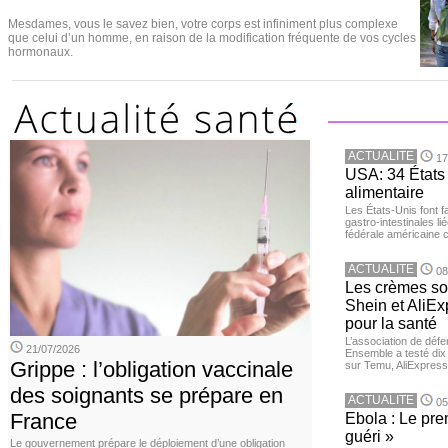
Mesdames, vous le savez bien, votre corps est infiniment plus complexe
que celui d’un homme, en raison de la modification fréquente de vos cycles
hormonaux.
ACTUALITE
17
USA: 34 États 
alimentaire
Les États-Unis font 
gastro-intestinales li
fédérale américaine 
ACTUALITE
08
Les crèmes so
Shein et AliE
pour la santé
L’association de dé
21/07/2026
Ensemble a testé di
Grippe : l’obligation vaccinale
sur Temu, AliExpress 
des soignants se prépare en
ACTUALITE
05
France
Ebola : Le pre
guéri »
Le gouvernement prépare le déploiement d’une obligation