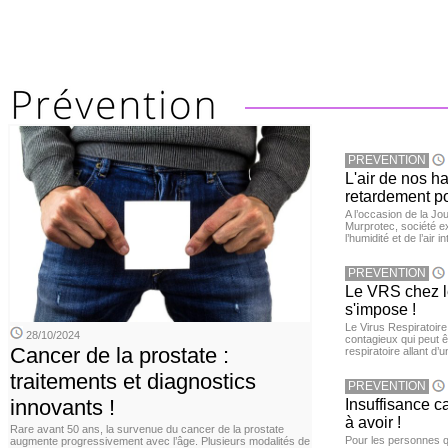
PREVENTION
L'air de nos h
retardement po
A l’occasion de la Jour
Murprotec, société ex
l’humidité et de l’air i
PREVENTION
Le VRS chez le
s'impose !
Le Virus Respiratoire
28/10/2024
contagieux qui peut ê
Cancer de la prostate :
respiratoire allant d’
traitements et diagnostics
PREVENTION
innovants !
Insuffisance c
à avoir !
Rare avant 50 ans, la survenue du cancer de la prostate
Pour les personnes qu
augmente progressivement avec l’âge. Plusieurs modalités de