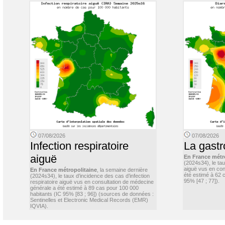
07/08/2026
07/08/2026
Infection respiratoire
La gastr
aiguë
En France métr
(2024s34), le ta
aiguë vus en con
En France métropolitaine
, la semaine dernière
été estimé à 62 
(2024s34), le taux d’incidence des cas d’infection
95% [47 ; 77]).
respiratoire aiguë vus en consultation de médecine
générale a été estimé à 89 cas pour 100 000
habitants (IC 95% [83 ; 96]) (sources de données :
Sentinelles et Electronic Medical Records (EMR)
IQVIA).