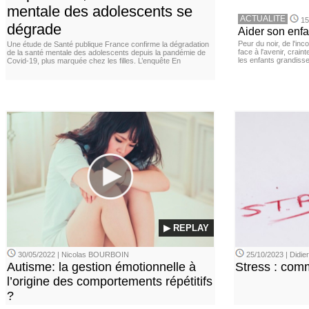
mentale des adolescents se
ACTUALITE
15
dégrade
Aider son enfa
Peur du noir, de l'i
Une étude de Santé publique France confirme la dégradation
face à l'avenir, cra
de la santé mentale des adolescents depuis la pandémie de
les enfants grandisse
Covid-19, plus marquée chez les filles. L’enquête En
▶ REPLAY
30/05/2022 | Nicolas BOURBOIN
25/10/2023 | Didi
Autisme: la gestion émotionnelle à
Stress : com
l’origine des comportements répétitifs
?