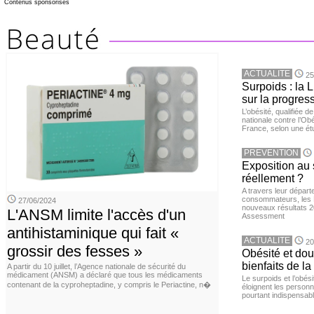
Contenus sponsorisés
ACTUALITE
25
Surpoids : la L
sur la progres
L’obésité, qualifiée 
nationale contre l’Ob
France, selon une é
PREVENTION
Exposition au 
réellement ?
A travers leur départ
consommateurs, les L
27/06/2024
nouveaux résultats 
L'ANSM limite l'accès d'un
Assessment
antihistaminique qui fait «
ACTUALITE
20
grossir des fesses »
Obésité et doul
bienfaits de l
A partir du 10 juillet, l’Agence nationale de sécurité du
médicament (ANSM) a déclaré que tous les médicaments
Le surpoids et l’obési
contenant de la cyproheptadine, y compris le Periactine, n�
éloignent les personn
pourtant indispensabl