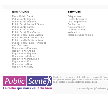
NOS RADIOS
SERVICES
Radio Public Santé
Fréquences
Public Santé Seniors
Replay Emissions
Public Santé Détente
Les Programmes
Public Santé Loisirs & Sports
Recherche
Public Santé Famille
Nous contacter
Public Santé Sexo
Actualité Santé
Public Santé Nutri-Conso
Webradios
Public Health Radio English
Maladies Saisonnières
Public Health Radio Espanol
Public Health Radio Italiano
Public Health Radio Portuguès
Bien-être Animal
Replay News Français
Replay News Anglais
Replay News Espanol
Replay News Italiano
Replay News Portuguès
Replay News Eco
Replay News Sport
Replay News Story
Droits de reproduction et de diffusion réservés © Con
Usage strictement personnel. L'utilisateur du site reco
en accepter et en respecter les dispositions.
Mentions légales
|
Conditions gé