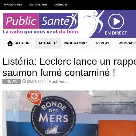
PROGRAMMES
JOURNALISTES
CONTACTS
A LA UNE
ACTUALITÉ
PROGRAMMES
REPLAY
WEBRADI
Listéria: Leclerc lance un rapp
saumon fumé contaminé !
NEWS
08/04/2024 |
Frank Verain