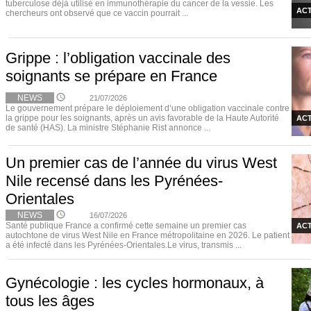
tuberculose déjà utilisé en immunothérapie du cancer de la vessie. Les
ACT
chercheurs ont observé que ce vaccin pourrait ...
Grippe : l’obligation vaccinale des
soignants se prépare en France
NEWS
21/07/2026
Le gouvernement prépare le déploiement d’une obligation vaccinale contre
la grippe pour les soignants, après un avis favorable de la Haute Autorité
ACT
de santé (HAS). La ministre Stéphanie Rist annonce ...
Un premier cas de l’année du virus West
Nile recensé dans les Pyrénées-
Orientales
NEWS
16/07/2026
Santé publique France a confirmé cette semaine un premier cas
ACT
autochtone de virus West Nile en France métropolitaine en 2026. Le patient
a été infecté dans les Pyrénées-Orientales.Le virus, transmis ...
Gynécologie : les cycles hormonaux, à
tous les âges