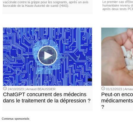
Le premier cas d’Ebo
vaccinale contre la grippe pour les soignants, après un avis
humanitaire revenu d
favorable de la Haute Autorité de santé (HAS).
après deux tests PCR n
24/10/2023 | Arnaud BEAUSSIER
01/12/2023 | Arn
ChatGPT concurrent des médecins
Peut-on enco
dans le traitement de la dépression ?
médicaments 
?
Contenus sponsorisés