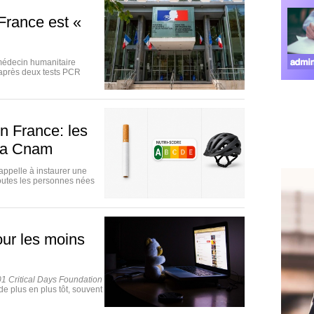
France est «
médecin humanitaire
 après deux tests PCR
n France: les
 la Cnam
appelle à instaurer une
toutes les personnes nées
ur les moins
1 Critical Days Foundation
e plus en plus tôt, souvent