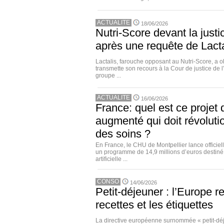
ACTUALITE
18/06/2026
Nutri-Score devant la just
après une requête de Lacta
Lactalis, farouche opposant au Nutri-Score, a o
transmette son recours à la Cour de justice de
groupe ...
ACTUALITE
16/06/2026
France: quel est ce projet d
augmenté qui doit révolutio
des soins ?
En France, le CHU de Montpellier lance officiel
un programme de 14,9 millions d’euros destiné à
artificielle ...
CONSO
14/06/2026
Petit-déjeuner : l’Europe re
recettes et les étiquettes
La directive européenne surnommée « petit-dé