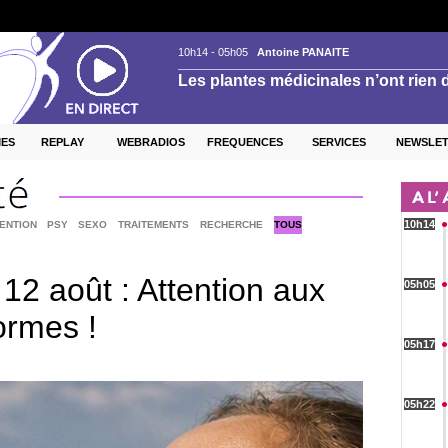
ES
REPLAY
WEBRADIOS
FREQUENCES
SERVICES
NEWSLE
ENTION
PSY
SEXO
TRAITEMENTS
RECHERCHE
TOUS
 12 août : Attention aux
ormes !