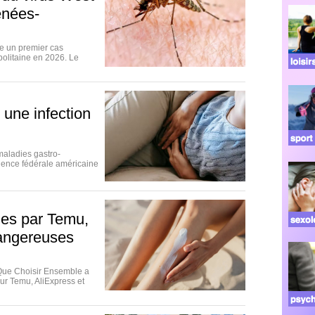
énées-
e un premier cas
politaine en 2026. Le
 une infection
maladies gastro-
'agence fédérale américaine
ues par Temu,
dangereuses
Que Choisir Ensemble a
ur Temu, AliExpress et