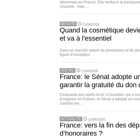
désormais en France. Elle renforce la transpare
courants : miel, ...
BEAUTE
21/06/2026
Quand la cosmétique devi
et va à l'essentiel
Dans un marché saturé de promesses et de stor
figure d’exception. ...
SOCIAL
11/06/2026
France: le Sénat adopte un
garantir la gratuité du don
Cinquante ans après la loi «Cavaillet» qui a ins
d’organes en France, le Sénat a adopté un nou
combler les ...
ACTUALITE
10/06/2026
France: vers la fin des d
d’honoraires ?