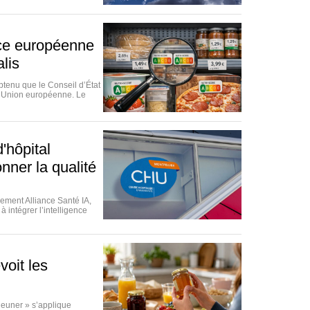
ice européenne
lis
btenu que le Conseil d’État
 l’Union européenne. Le
'hôpital
nner la qualité
lement Alliance Santé IA,
 intégrer l’intelligence
voit les
jeuner » s’applique