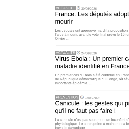
ACTUALITE
30/06/2026
France: Les députés adopte
mourir
Les députés ont approuvé mardi la proposition d
l’aide à mourir, avant le vote final prévu le 15 jui
Olivier ...
ACTUALITE
24/06/2026
Virus Ebola : Un premier c
maladie identifié en Franc
Un premier cas d’Ebola a été confirmé en Fra
de République démocratique du Congo, où sévi
importante épidémie. ...
PREVENTION
23/06/2026
Canicule : les gestes qui p
qu'il ne faut pas faire !
La canicule n’est pas seulement un inconfort, c
physiologique. Le corps peine à maintenir sa t
travaille davantage, ...