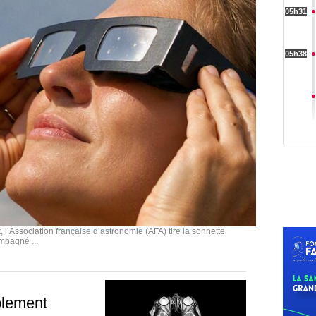
, l’Association française d’astronomie (AFA) tire la sonnette
mpagné ...
iblement