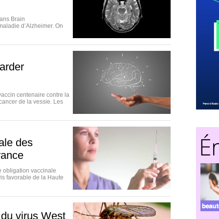
dans Brain
maladie d’Alzheimer. On
arder
vaccin centenaire contre la
cancer de la vessie. Les
nale des
rance
 obligation vaccinale
vis favorable de la Haute
 du virus West