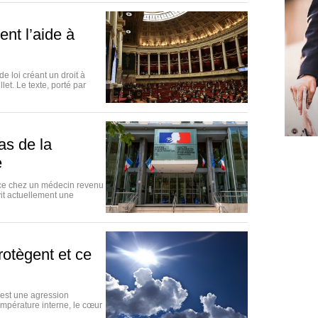
nt l’aide à
e loi créant un droit à
llet. Le texte, porté par
as de la
e
nce chez un médecin revenu
t actuellement une
rotègent et ce
’est une agression
empérature interne, le cœur