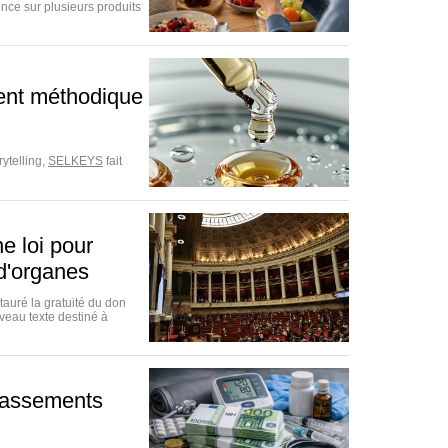
nce sur plusieurs produits
ent méthodique
ytelling,
SELKEYS
fait
e loi pour
 d'organes
tauré la gratuité du don
veau texte destiné à
épassements