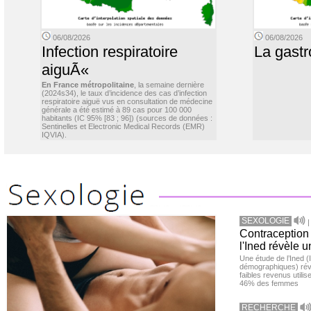
06/08/2026
06/08/2026
Infection respiratoire
La gastr
aiguÃ«
En France métropolitaine
, la semaine dernière
(2024s34), le taux d’incidence des cas d’infection
respiratoire aiguë vus en consultation de médecine
générale a été estimé à 89 cas pour 100 000
habitants (IC 95% [83 ; 96]) (sources de données :
Sentinelles et Electronic Medical Records (EMR)
IQVIA).
SEXOLOGIE
Contraception 
l'Ined révèle u
Une étude de l’Ined (I
démographiques) ré
faibles revenus utili
46% des femmes
RECHERCHE