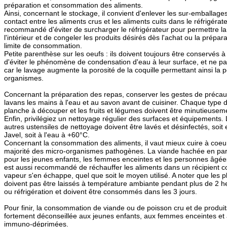
préparation et consommation des aliments.
Ainsi, concernant le stockage, il convient d'enlever les sur-emballages
contact entre les aliments crus et les aliments cuits dans le réfrigérat
recommandé d'éviter de surcharger le réfrigérateur pour permettre la c
l'intérieur et de congeler les produits désirés dès l'achat ou la prépar
limite de consommation.
Petite parenthèse sur les oeufs : ils doivent toujours être conservés 
d'éviter le phénomène de condensation d'eau à leur surface, et ne pa
car le lavage augmente la porosité de la coquille permettant ainsi la 
organismes.
Concernant la préparation des repas, conserver les gestes de précau
lavans les mains à l'eau et au savon avant de cuisiner. Chaque type d'
planche à découper et les fruits et légumes doivent être minutieuseme
Enfin, privilégiez un nettoyage régulier des surfaces et équipements.
autres ustensiles de nettoyage doivent être lavés et désinfectés, soit 
Javel, soit à l'eau à +60°C.
Concernant la consommation des aliments, il vaut mieux cuire à coeur
majorité des micro-organismes pathogènes. La viande hachée en partic
pour les jeunes enfants, les femmes enceintes et les personnes âgé
est aussi recommandé de réchauffer les aliments dans un récipient co
vapeur s'en échappe, quel que soit le moyen utilisé. A noter que les p
doivent pas être laissés à température ambiante pendant plus de 2
ou réfrigération et doivent être consommés dans les 3 jours.
Pour finir, la consommation de viande ou de poisson cru et de produits l
fortement déconseillée aux jeunes enfants, aux femmes enceintes et
immuno-déprimées.