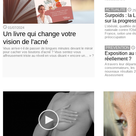
ACTUALITE
25
Surpoids : la L
sur la progres
L’obésité, qualifiée 
01/07/2024
nationale contre l’Ob
Un livre qui change votre
France, selon une é
préoccupation
vision de l'acné
PREVENTION
Vous arrive-t-il de passer de longues minutes devant le miroir
pour cacher vos boutons d’acné ? Vous sentez-vous
Exposition au 
affreusement triste au réveil en vous disant « encore un… » ?
réellement ?
A travers leur départ
consommateurs, les L
nouveaux résultats 
Assessment