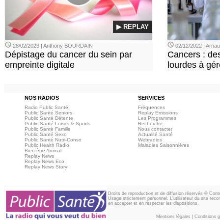
▶ REPLAY
28/02/2023 | Anthony BOURDAIN
02/12/2022 | Arn
Dépistage du cancer du sein par
Cancers : de
empreinte digitale
lourdes à gér
NOS RADIOS
SERVICES
Radio Public Santé
Fréquences
Public Santé Seniors
Replay Emissions
Public Santé Détente
Les Programmes
Public Santé Loisirs & Sports
Recherche
Public Santé Famille
Nous contacter
Public Santé Sexo
Actualité Santé
Public Santé Nutri-Conso
Webradios
Public Health Radio
Maladies Saisonnières
Bien-être Animal
Replay News
Replay News Eco
Replay News Story
Droits de reproduction et de diffusion réservés © Con
Usage strictement personnel. L'utilisateur du site reco
en accepter et en respecter les dispositions.
Mentions légales
|
Conditions gé