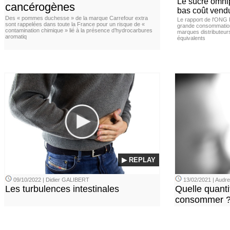
Le sucre omnip
cancérogènes
bas coût vend
Des « pommes duchesse » de la marque Carrefour extra
Le rapport de l'ONG 
sont rappelées dans toute la France pour un risque de «
grande consommation
contamination chimique » lié à la présence d’hydrocarbures
marques distributeur
aromatiq
équivalents
▶ REPLAY
09/10/2022 | Didier GALIBERT
13/02/2021 | Aud
Les turbulences intestinales
Quelle quanti
consommer 