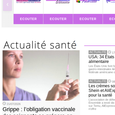
‹
ECOUTER
ECOUTER
ECOUTER
EC
ACTUALITE
17
USA: 34 États 
alimentaire
Les États-Unis font 
gastro-intestinales li
fédérale américaine 
ACTUALITE
08
Les crèmes so
Shein et AliE
pour la santé
L’association de dé
Ensemble a testé di
21/07/2026
sur Temu, AliExpress 
Grippe : l’obligation vaccinale
n’offre