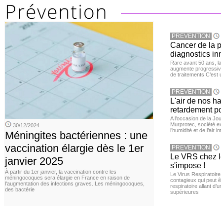
PREVENTION
Cancer de la pr
diagnostics in
Rare avant 50 ans, l
augmente progressive
de traitements C’est 
PREVENTION
L'air de nos h
retardement po
A l’occasion de la Jour
Murprotec, société ex
30/12/2024
l’humidité et de l’air i
Méningites bactériennes : une
vaccination élargie dès le 1er
PREVENTION
Le VRS chez le
janvier 2025
s'impose !
À partir du 1er janvier, la vaccination contre les
Le Virus Respiratoire
méningocoques sera élargie en France en raison de
contagieux qui peut ê
l'augmentation des infections graves. Les méningocoques,
respiratoire allant d’
des bactérie
supérieures