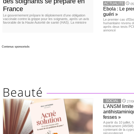
des soignants se prépare en
ACTUALITE
05
France
Ebola : Le pre
guéri »
Le gouvernement prépare le déploiement d’une obligation
vaccinale contre la grippe pour les soignants, après un avis
Le premier cas d’Ebo
favorable de la Haute Autorité de santé (HAS). La ministre
humanitaire revenu d
après deux tests PCR n
annoncé
Contenus sponsorisés
SOCIAL
27/0
L'ANSM limite 
antihistaminiqu
fesses »
A partir du 10 juillet,
médicament (ANSM) a
contenant de la cypro
nécessiteront