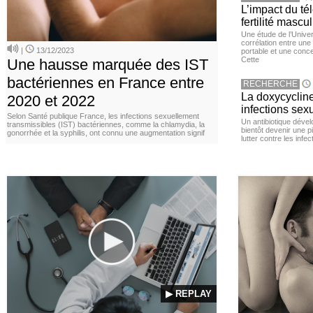
L’impact du té
fertilité mascu
Une étude de l’Unive
corrélation entre une 
|
13/12/2023
portable et une conce
Cette
Une hausse marquée des IST
bactériennes en France entre
RECHERCHE
La doxycycline
2020 et 2022
infections sex
Selon Santé publique France, les infections sexuellement
Un antibiotique dével
transmissibles (IST) bactériennes, comme la chlamydia, la
bientôt devenir une p
gonorrhée et la syphilis, ont connu une augmentation signif
lutter contre les inf
▶ REPLAY