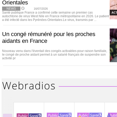
Orientales
NEWS
16/07/2026
Santé publique France a confirmé cette semaine un premier cas
ACT
autochtone de virus West Nile en France métropolitaine en 2026. Le patient
a été infecté dans les Pyrénées-Orientales.Le virus, transmis par ...
Un congé rémunéré pour les proches
aidants en France
Nouveau venu dans l'éventail des congés activables pour raison familiale,
le congé de proche aidant permet à un salarié français de suspendre son
activité pr