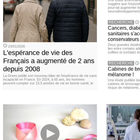
Une étude américaine
suggère que l’exposi
pourrait augmenter le
neurodéveloppement
RECHERCHE
Cancers, diabè
sanitaires s'a
conservateurs
Deux grandes études 
23/01/2026
lien entre certains ad
L'espérance de vie des
sulfites et sorbate) 
Français a augmenté de 2 ans
RECHERCHE
depuis 2008
Cabines de bro
mélanome !
La Drees publie son nouveau bilan de l’espérance de vie sans
incapacité en France. En 2024, à 65 ans, les hommes
Une étude publiée d
peuvent compter sur 10,5 années de vie en bonne santé, le
cabines de bronzage ar
risque de mélanome, 