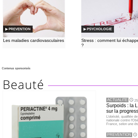
▶ PREVENTION
▶ PSYCHOLOGIE
Les maladies cardiovasculaires
Stress : comment lui échapp
?
Contenus sponsorisés
ACTUALITE
25
Surpoids : la L
sur la progres
L’obésité, qualifiée 
nationale contre l’Ob
France, selon une é
PREVENTION