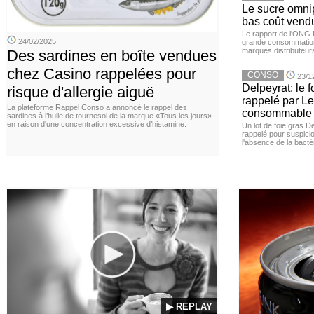
Le sucre omnip
bas coût vend
Le rapport de l'ONG 
24/02/2025
grande consommation
marques distributeur
Des sardines en boîte vendues
chez Casino rappelées pour
CONSO
23/1
Delpeyrat: le f
risque d'allergie aiguë
rappelé par Le
La plateforme Rappel Conso a annoncé le rappel des
consommable
sardines à l’huile de tournesol de la marque «Tous les jours»
en raison d'une concentration excessive d’histamine.
Un lot de foie gras D
rappelé pour suspicio
l'absence de la bacté
▶ REPLAY