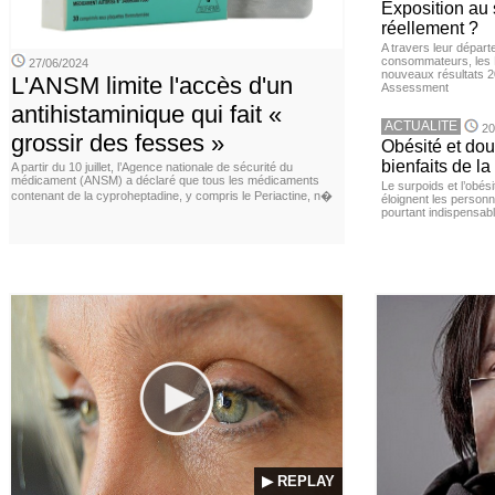
Exposition au 
réellement ?
A travers leur départ
consommateurs, les L
27/06/2024
nouveaux résultats 
L'ANSM limite l'accès d'un
Assessment
antihistaminique qui fait «
ACTUALITE
20
grossir des fesses »
Obésité et doul
bienfaits de l
A partir du 10 juillet, l’Agence nationale de sécurité du
médicament (ANSM) a déclaré que tous les médicaments
Le surpoids et l’obési
contenant de la cyproheptadine, y compris le Periactine, n�
éloignent les personn
pourtant indispensabl
▶ REPLAY