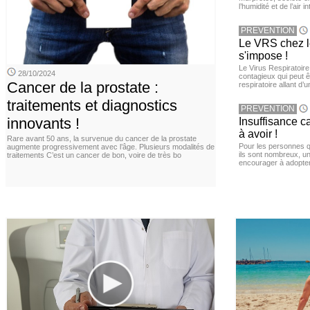
l’humidité et de l’air i
PREVENTION
Le VRS chez le
s'impose !
Le Virus Respiratoire
28/10/2024
contagieux qui peut ê
Cancer de la prostate :
respiratoire allant d’
traitements et diagnostics
PREVENTION
innovants !
Insuffisance c
à avoir !
Rare avant 50 ans, la survenue du cancer de la prostate
Pour les personnes qu
augmente progressivement avec l’âge. Plusieurs modalités de
ils sont nombreux, u
traitements C’est un cancer de bon, voire de très bo
encourager à adopter