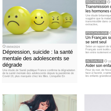
RECHERCHE
Transmission d
les hormones 
Une étude britanniqu
suggère que la maladi
transmissible dans c
extractive,
PSYCHOLOGIE
Un Français sur
se sent seul
Selon un rapport de 
09/04/2024
Français sont isolés 
Dépression, suicide : la santé
lien entre isolement e
mentale des adolescents se
ACTUALITE
15
dégrade
Aider son enfa
Peur du noir, de l'i
Une étude de Santé publique France confirme la dégradation
face à l'avenir, cra
de la santé mentale des adolescents depuis la pandémie de
les enfants grandisse
Covid-19, plus marquée chez les filles. L’enquête En