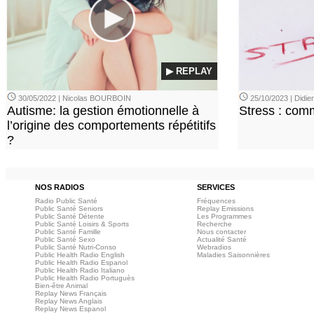
▶ REPLAY
30/05/2022 | Nicolas BOURBOIN
25/10/2023 | Didi
Autisme: la gestion émotionnelle à
Stress : com
l’origine des comportements répétitifs
?
NOS RADIOS
SERVICES
Radio Public Santé
Fréquences
Public Santé Seniors
Replay Emissions
Public Santé Détente
Les Programmes
Public Santé Loisirs & Sports
Recherche
Public Santé Famille
Nous contacter
Public Santé Sexo
Actualité Santé
Public Santé Nutri-Conso
Webradios
Public Health Radio English
Maladies Saisonnières
Public Health Radio Espanol
Public Health Radio Italiano
Public Health Radio Portuguès
Bien-être Animal
Replay News Français
Replay News Anglais
Replay News Espanol