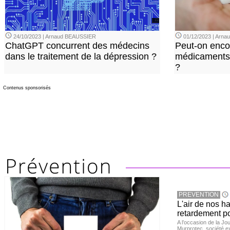
24/10/2023 | Arnaud BEAUSSIER
01/12/2023 | Arn
ChatGPT concurrent des médecins
Peut-on enco
dans le traitement de la dépression ?
médicaments 
?
Contenus sponsorisés
PREVENTION
L'air de nos h
retardement po
A l’occasion de la Jour
Murprotec, société ex