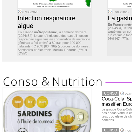
07/08/2026
07/08/2026
Infection respiratoire
La gastr
aiguë
En France métr
(2024s34), le ta
aiguë vus en con
En France métropolitaine
, la semaine dernière
été estimé à 62 
(2024s34), le taux d’incidence des cas d’infection
95% [47 ; 77]).
respiratoire aiguë vus en consultation de médecine
générale a été estimé à 89 cas pour 100 000
habitants (IC 95% [83 ; 96]) (sources de données :
Sentinelles et Electronic Medical Records (EMR)
IQVIA).
CONSO
27/0
Coca-Cola, Spr
massif en Euro
Le groupe Coca-Cola 
ses sodas vendus en 
taux trop élevé de c
canettes
CONSO
15/0