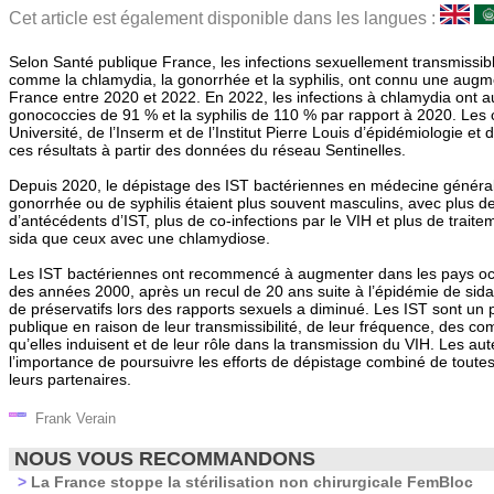
Cet article est également disponible dans les langues :
Selon Santé publique France, les infections sexuellement transmissib
comme la chlamydia, la gonorrhée et la syphilis, ont connu une augme
France entre 2020 et 2022. En 2022, les infections à chlamydia ont 
gonococcies de 91 % et la syphilis de 110 % par rapport à 2020. Les
Université, de l’Inserm et de l’Institut Pierre Louis d’épidémiologie et
ces résultats à partir des données du réseau Sentinelles.
Depuis 2020, le dépistage des IST bactériennes en médecine généra
gonorrhée ou de syphilis étaient plus souvent masculins, avec plus de
d’antécédents d’IST, plus de co-infections par le VIH et plus de traite
sida que ceux avec une chlamydiose.
Les IST bactériennes ont recommencé à augmenter dans les pays oc
des années 2000, après un recul de 20 ans suite à l’épidémie de sida. 
de préservatifs lors des rapports sexuels a diminué. Les IST sont u
publique en raison de leur transmissibilité, de leur fréquence, des co
qu’elles induisent et de leur rôle dans la transmission du VIH. Les aut
l’importance de poursuivre les efforts de dépistage combiné de toutes 
leurs partenaires.
Frank Verain
NOUS VOUS RECOMMANDONS
>
La France stoppe la stérilisation non chirurgicale FemBloc