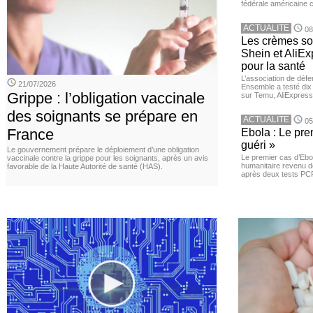
fédérale américaine 
ACTUALITE
08
Les crèmes so
Shein et AliE
pour la santé
L’association de dé
21/07/2026
Ensemble a testé di
Grippe : l’obligation vaccinale
sur Temu, AliExpress 
des soignants se prépare en
ACTUALITE
05
France
Ebola : Le pre
guéri »
Le gouvernement prépare le déploiement d’une obligation
Le premier cas d’Ebo
vaccinale contre la grippe pour les soignants, après un avis
humanitaire revenu d
favorable de la Haute Autorité de santé (HAS).
après deux tests PCR n