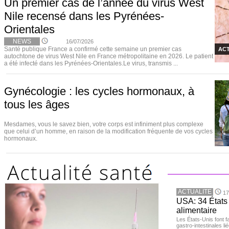
Un premier cas de l’année du virus West
Nile recensé dans les Pyrénées-
Orientales
NEWS
16/07/2026
Santé publique France a confirmé cette semaine un premier cas
ACT
autochtone de virus West Nile en France métropolitaine en 2026. Le patient
a été infecté dans les Pyrénées-Orientales.Le virus, transmis ...
Gynécologie : les cycles hormonaux, à
tous les âges
Mesdames, vous le savez bien, votre corps est infiniment plus complexe
que celui d’un homme, en raison de la modification fréquente de vos cycles
hormonaux.
ACTUALITE
17
USA: 34 États 
alimentaire
Les États-Unis font 
gastro-intestinales li