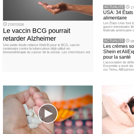
ACTUALITE
17
USA: 34 États 
alimentaire
Les États-Unis font 
27/07/2026
gastro-intestinales li
Le vaccin BCG pourrait
fédérale américaine 
retarder Alzheimer
ACTUALITE
08
Une petite étude relance l’intérêt pour le BCG, vaccin
Les crèmes so
centenaire contre la tuberculose déjà utilisé en
Shein et AliE
immunothérapie du cancer de la vessie. Les chercheurs ont
pour la santé
L’association de dé
Ensemble a testé di
sur Temu, AliExpress 