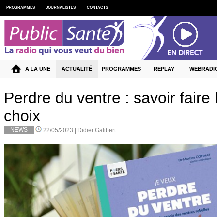
PROGRAMMES
JOURNALISTES
CONTACTS
A LA UNE
ACTUALITÉ
PROGRAMMES
REPLAY
WEBRADI
Perdre du ventre : savoir faire
choix
NEWS
22/05/2023 |
Didier Galibert