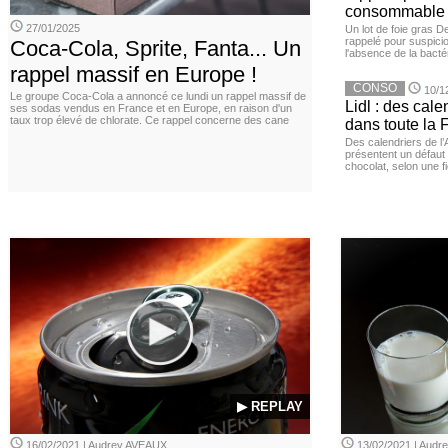
consommable
27/01/2025
Un lot de foie gras D
rappelé pour suspicio
Coca-Cola, Sprite, Fanta... Un
l'absence de la bacté
rappel massif en Europe !
CONSO
10/1
Le groupe Coca-Cola a annoncé ce lundi un rappel massif de
Lidl : des cale
ses sodas vendus en France et en Europe, en raison d'un
taux trop élevé de chlorate. Ce rappel concerne des cane
dans toute la 
Des calendriers de l
présentent un défaut 
chocolat, selon une f
▶ REPLAY
16/02/2021 | Audrey AVEAUX
13/02/2021 | Aud