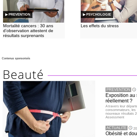
▶ PREVENTION
▶ PSYCHOLOGIE
Mortalité cancers : 30 ans
Les effets du stress
d’observation attestent de
résultats surprenants
Contenus sponsorisés
PREVENTION
Exposition au 
réellement ?
A travers leur départ
consommateurs, les L
nouveaux résultats 
Assessment
ACTUALITE
20
Obésité et doul