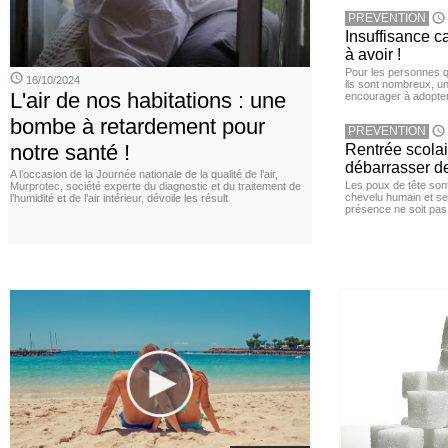
PREVENTION
Insuffisance c
à avoir !
Pour les personnes qu
16/10/2024
ils sont nombreux, u
L'air de nos habitations : une
encourager à adopter
bombe à retardement pour
PREVENTION
notre santé !
Rentrée scola
débarrasser d
A l’occasion de la Journée nationale de la qualité de l’air,
Les poux de tête sont 
Murprotec, société experte du diagnostic et du traitement de
chevelu humain et se
l’humidité et de l’air intérieur, dévoile les résult
présence ne soit pas