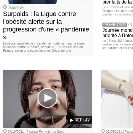
bienfaits de l
Le surpoids et l’obési
25/06/2024
éloignent les personn
Surpoids : la Ligue contre
pourtant indispensabl
l'obésité alerte sur la
PREVENTION
progression d'une « pandémie
Journée mondia
priorité à l'in
»
Le 15 mai 2024 aura l
L’obésité, qualifiée de « pandémie moderne » par la Ligue
dédiée à la préventio
nationale contre l’Obésité, affecte 18,1% des adultes en
les parents et les je
France, selon une étude récente. Devenue une
▶ REPLAY
27/10/2021 | Pascale Pommier de Santi
31/08/2021 | Pasca