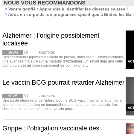
NOUS VOUS RECOMMANDONS
>
Ventre gonflé : Apprendre à identifier les diverses causes !
>
Ados en surpoids, un programme spécifique à Brides-les Bai
Alzheimer : l’origine possiblement
localisée
NEWS
30/07/2026
Des chercheurs japonais viennent de publier, dans Brain Communications,
une avancée majeure sur la maladie d’Alzheimer. On savait déjà que cette
ACT
pathologie détruit progressivement les connexions ...
Le vaccin BCG pourrait retarder Alzheimer
NEWS
27/07/2026
Une petite étude relance l’intérêt pour le BCG, vaccin centenaire contre la
tuberculose déjà utilisé en immunothérapie du cancer de la vessie. Les
ACT
chercheurs ont observé que ce vaccin pourrait ...
Grippe : l’obligation vaccinale des