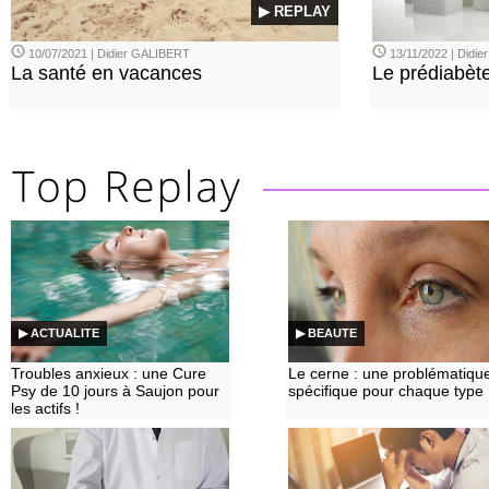
▶ REPLAY
10/07/2021 | Didier GALIBERT
13/11/2022 | Didi
La santé en vacances
Le prédiabèt
▶ ACTUALITE
▶ BEAUTE
Troubles anxieux : une Cure
Le cerne : une problématiqu
Psy de 10 jours à Saujon pour
spécifique pour chaque type
les actifs !