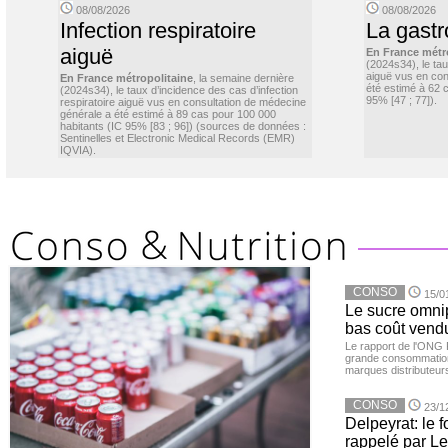
08/08/2026
08/08/2026
Infection respiratoire
La gastr
aiguë
En France métr
(2024s34), le ta
aiguë vus en con
En France métropolitaine
, la semaine dernière
été estimé à 62 
(2024s34), le taux d’incidence des cas d’infection
95% [47 ; 77]).
respiratoire aiguë vus en consultation de médecine
générale a été estimé à 89 cas pour 100 000
habitants (IC 95% [83 ; 96]) (sources de données :
Sentinelles et Electronic Medical Records (EMR)
IQVIA).
CONSO
15/0
Le sucre omnip
bas coût vend
Le rapport de l'ONG 
grande consommation
marques distributeur
CONSO
23/1
Delpeyrat: le f
rappelé par Le