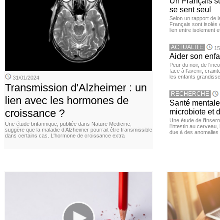
Un Français sur
se sent seul
Selon un rapport de 
Français sont isolés 
lien entre isolement e
ACTUALITE
15
Aider son enfa
Peur du noir, de l'i
face à l'avenir, cra
les enfants grandisse
31/01/2024
Transmission d'Alzheimer : un
RECHERCHE
lien avec les hormones de
Santé mentale 
croissance ?
microbiote et 
Une étude de l’Inserm
Une étude britannique, publiée dans Nature Medicine,
l’intestin au cerveau,
suggère que la maladie d’Alzheimer pourrait être transmissible
due à des anomalies d
dans certains cas. L'hormone de croissance extra