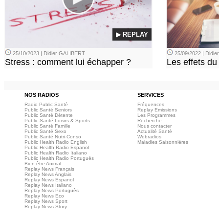
▶ REPLAY
25/10/2023 | Didier GALIBERT
25/09/2022 | Didi
Stress : comment lui échapper ?
Les effets du
NOS RADIOS
SERVICES
Radio Public Santé
Fréquences
Public Santé Seniors
Replay Emissions
Public Santé Détente
Les Programmes
Public Santé Loisirs & Sports
Recherche
Public Santé Famille
Nous contacter
Public Santé Sexo
Actualité Santé
Public Santé Nutri-Conso
Webradios
Public Health Radio English
Maladies Saisonnières
Public Health Radio Espanol
Public Health Radio Italiano
Public Health Radio Portuguès
Bien-être Animal
Replay News Français
Replay News Anglais
Replay News Espanol
Replay News Italiano
Replay News Portuguès
Replay News Eco
Replay News Sport
Replay News Story