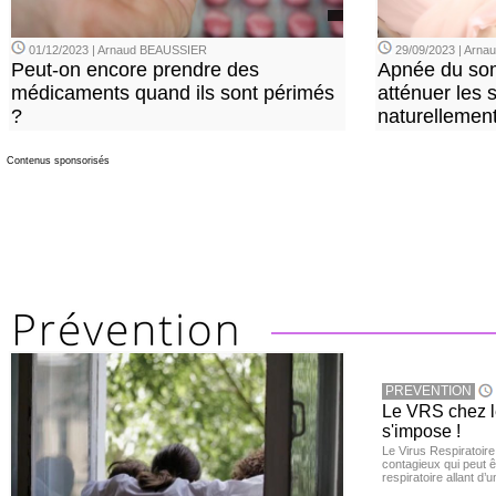
01/12/2023 | Arnaud BEAUSSIER
29/09/2023 | Arn
Peut-on encore prendre des
Apnée du so
médicaments quand ils sont périmés
atténuer les
?
naturellemen
Contenus sponsorisés
PREVENTION
Le VRS chez le
s'impose !
Le Virus Respiratoire
contagieux qui peut ê
respiratoire allant d’