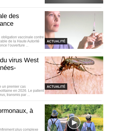
nale des
rance
obligation vaccinale contre
rable de la Haute Autorité
ACTUALITÉ
ce l’ouverture ...
 du virus West
énées-
e un premier cas
ACTUALITÉ
olitaine en 2026. Le patient
us, transmis par ...
hormonaux, à
infiniment plus complexe