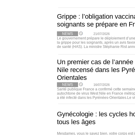
Grippe : l’obligation vacci
soignants se prépare en F
NEWS
21/07/2026
Le gouvernement prépare le déploiement d’une 
la grippe pour les soignants, après un avis favo
de santé (HAS). La ministre Stéphanie Rist annon
Un premier cas de l’année
Nile recensé dans les Pyr
Orientales
NEWS
16/07/2026
Santé publique France a confirmé cette semain
autochtone de virus West Nile en France métrop
a été infecté dans les Pyrénées-Orientales.Le vir
Gynécologie : les cycles 
tous les âges
Mesdames, vous le savez bien, votre corps est 