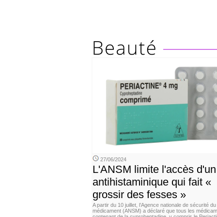
27/06/2024
L'ANSM limite l'accès d'un
antihistaminique qui fait «
grossir des fesses »
A partir du 10 juillet, l’Agence nationale de sécurité du
médicament (ANSM) a déclaré que tous les médica
contenant de la cyproheptadine, y compris le Periacti