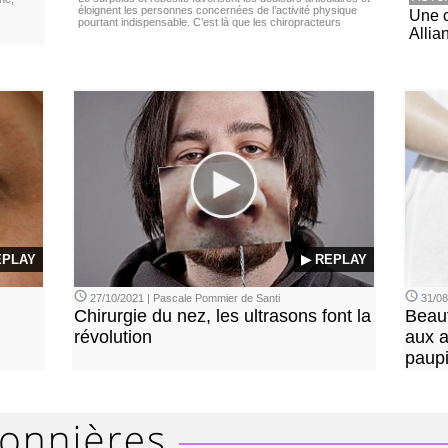
éloignent les personnes concernées de l’activité physique
Une c
pourtant indispensable. C’est là que les chiropracteurs
Allia
EPLAY
▶ REPLAY
27/10/2021 | Pascale Pommier de Santi
31/08
Chirurgie du nez, les ultrasons font la
Beaut
révolution
aux a
paup