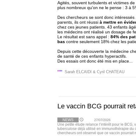
Agités, souvent turbulents et victimes de
plus nombreux qu'on ne le pense : 3 à 5%
Des chercheurs se sont donc intéressés à
parents, ils ont réussi
à mettre en évide
chez ces jeunes patients. 43 enfants âgés
les médecins ont réalisé un dosage de fer
Le résultat est sans appel :
84% des pati
bas
contre seulement 18% chez les pati
Depuis cette découverte la médecine cherc
de santé de ces enfants hyperactifs.
Des essais ont donc été mis en place...
Sarah ELCAIDI & Cyril CHATEAU
Le vaccin BCG pourrait ret
NEWS
27/07/2026
Une petite étude relance l’intérêt pour le BCG, 
tuberculose déjà utilisé en immunothérapie du 
chercheurs ont observé que ce vaccin pourrait m