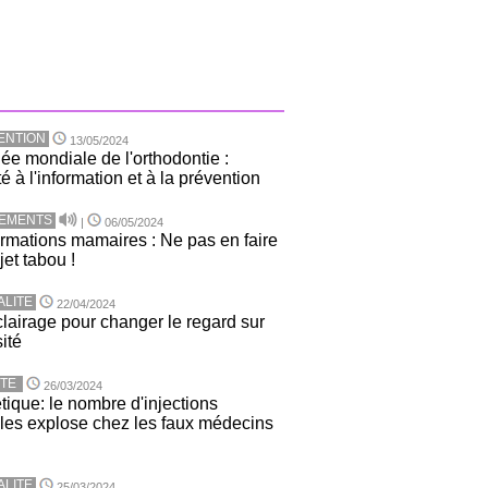
ENTION
13/05/2024
ée mondiale de l'orthodontie :
té à l'information et à la prévention
TEMENTS
|
06/05/2024
rmations mamaires : Ne pas en faire
jet tabou !
ALITE
22/04/2024
lairage pour changer le regard sur
sité
TE
26/03/2024
tique: le nombre d'injections
ales explose chez les faux médecins
ALITE
25/03/2024