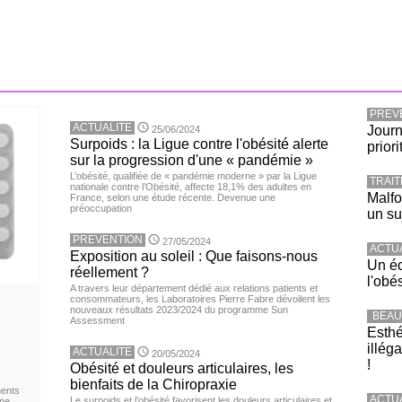
PREV
ACTUALITE
Journ
25/06/2024
Surpoids : la Ligue contre l'obésité alerte
priori
sur la progression d'une « pandémie »
L’obésité, qualifiée de « pandémie moderne » par la Ligue
TRAI
nationale contre l’Obésité, affecte 18,1% des adultes en
Malfo
France, selon une étude récente. Devenue une
préoccupation
un su
PREVENTION
27/05/2024
ACTU
Exposition au soleil : Que faisons-nous
Un éc
réellement ?
l'obé
A travers leur département dédié aux relations patients et
consommateurs, les Laboratoires Pierre Fabre dévoilent les
nouveaux résultats 2023/2024 du programme Sun
BEAU
Assessment
Esthé
illég
ACTUALITE
20/05/2024
!
Obésité et douleurs articulaires, les
bienfaits de la Chiropraxie
ments
ACTU
Le surpoids et l’obésité favorisent les douleurs articulaires et
ne,