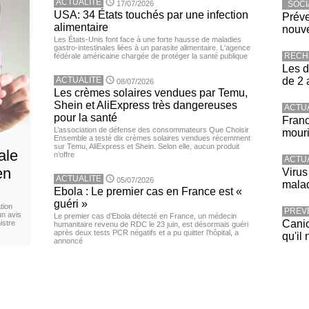
ACTUALITE
17/07/2026
SOCI
USA: 34 États touchés par une infection
Préve
alimentaire
nouve
Les États-Unis font face à une forte hausse de maladies
gastro-intestinales liées à un parasite alimentaire. L'agence
RECH
fédérale américaine chargée de protéger la santé publique
Les d
ACTUALITE
de 2 
08/07/2026
Les crèmes solaires vendues par Temu,
Shein et AliExpress très dangereuses
ACTU
pour la santé
Franc
L’association de défense des consommateurs Que Choisir
mouri
Ensemble a testé dix crèmes solaires vendues récemment
sur Temu, AliExpress et Shein. Selon elle, aucun produit
ale
n’offre
ACTU
en
Virus
ACTUALITE
05/07/2026
malad
Ebola : Le premier cas en France est «
guéri »
tion
PREV
un avis
Le premier cas d’Ebola détecté en France, un médecin
Canic
istre
humanitaire revenu de RDC le 23 juin, est désormais guéri
après deux tests PCR négatifs et a pu quitter l’hôpital, a
qu'il 
annoncé