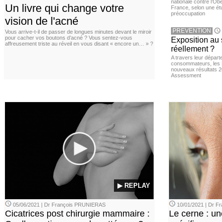
nationale contre l’Ob
Un livre qui change votre
France, selon une é
préoccupation
vision de l'acné
PREVENTION
Vous arrive-t-il de passer de longues minutes devant le miroir
pour cacher vos boutons d’acné ? Vous sentez-vous
Exposition au 
affreusement triste au réveil en vous disant « encore un… » ?
réellement ?
A travers leur départ
consommateurs, les L
nouveaux résultats 
Assessment
▶ REPLAY
05/06/2021 | Dr François PRUNIERAS
10/01/2021 | Dr 
Cicatrices post chirurgie mammaire :
Le cerne : u