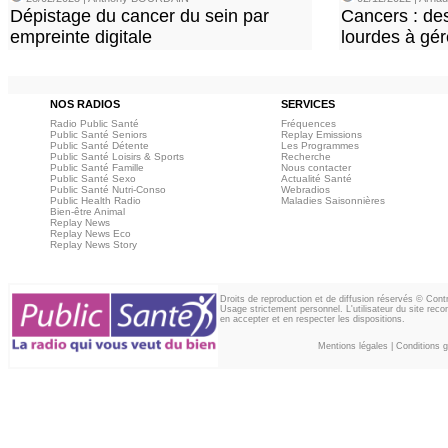
Dépistage du cancer du sein par
Cancers : de
empreinte digitale
lourdes à gér
NOS RADIOS
SERVICES
Radio Public Santé
Fréquences
Public Santé Seniors
Replay Emissions
Public Santé Détente
Les Programmes
Public Santé Loisirs & Sports
Recherche
Public Santé Famille
Nous contacter
Public Santé Sexo
Actualité Santé
Public Santé Nutri-Conso
Webradios
Public Health Radio
Maladies Saisonnières
Bien-être Animal
Replay News
Replay News Eco
Replay News Story
Droits de reproduction et de diffusion réservés © Con
Usage strictement personnel. L'utilisateur du site reco
en accepter et en respecter les dispositions.
Mentions légales
|
Conditions gé