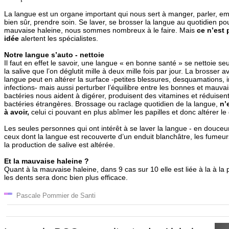
La langue est un organe important qui nous sert à manger, parler, emb
bien sûr, prendre soin. Se laver, se brosser la langue au quotidien pou
mauvaise haleine, nous sommes nombreux à le faire. Mais
ce n’est
idée
alertent les spécialistes.
Notre langue s’auto - nettoie
Il faut en effet le savoir, une langue « en bonne santé » se nettoie s
la salive que l’on déglutit mille à deux mille fois par jour. La brosser
langue peut en altérer la surface -petites blessures, desquamations
infections- mais aussi perturber l’équilibre entre les bonnes et mauva
bactéries nous aident à digérer, produisent des vitamines et réduisent 
bactéries étrangères. Brossage ou raclage quotidien de la langue,
n’
à avoir,
celui ci pouvant en plus abîmer les papilles et donc altérer le
Les seules personnes qui ont intérêt à se laver la langue - en douceu
ceux dont la langue est recouverte d’un enduit blanchâtre, les fumeurs
la production de salive est altérée.
Et la mauvaise haleine ?
Quant à la mauvaise haleine, dans 9 cas sur 10 elle est liée à la à la
les dents sera donc bien plus efficace.
Pascale Pommier de Santi