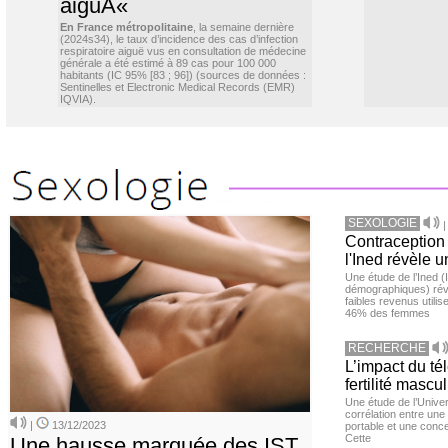
aiguÃ«
En France métropolitaine
, la semaine dernière
(2024s34), le taux d’incidence des cas d’infection
respiratoire aiguë vus en consultation de médecine
générale a été estimé à 89 cas pour 100 000
habitants (IC 95% [83 ; 96]) (sources de données :
Sentinelles et Electronic Medical Records (EMR)
IQVIA).
SEXOLOGIE
Contraception 
l'Ined révèle u
Une étude de l’Ined (I
démographiques) ré
faibles revenus utili
46% des femmes
RECHERCHE
L’impact du té
fertilité mascu
Une étude de l’Unive
corrélation entre une 
|
13/12/2023
portable et une conce
Cette
Une hausse marquée des IST