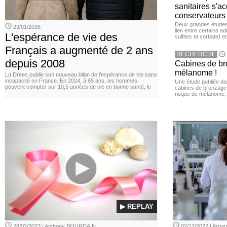
sanitaires s'a
conservateurs
Deux grandes études 
23/01/2026
lien entre certains ad
L'espérance de vie des
sulfites et sorbate) 
Français a augmenté de 2 ans
RECHERCHE
depuis 2008
Cabines de bro
mélanome !
La Drees publie son nouveau bilan de l’espérance de vie sans
incapacité en France. En 2024, à 65 ans, les hommes
Une étude publiée d
peuvent compter sur 10,5 années de vie en bonne santé, le
cabines de bronzage ar
risque de mélanome, 
▶ REPLAY
28/02/2023 | Anthony BOURDAIN
02/12/2022 | Arn