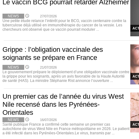
Le vaccin BCG pourrait retarder Alzheimer
NEWS
27/07/2026
Une petite étude relance l’intérêt pour le BCG, vaccin centenaire contre la
tuberculose déjà utilisé en immunothérapie du cancer de la vessie. Les
ACT
chercheurs ont observé que ce vaccin pourrait moduler ...
Grippe : l’obligation vaccinale des
soignants se prépare en France
NEWS
21/07/2026
Le gouvernement prépare le déploiement d’une obligation vaccinale contre
la grippe pour les soignants, après un avis favorable de la Haute Autorité
ACT
de santé (HAS). La ministre Stéphanie Rist annonce l’ouverture ...
Un premier cas de l’année du virus West
Nile recensé dans les Pyrénées-
Orientales
NEWS
16/07/2026
Santé publique France a confirmé cette semaine un premier cas
ACT
autochtone de virus West Nile en France métropolitaine en 2026. Le patient
a été infecté dans les Pyrénées-Orientales.Le virus, transmis par ...