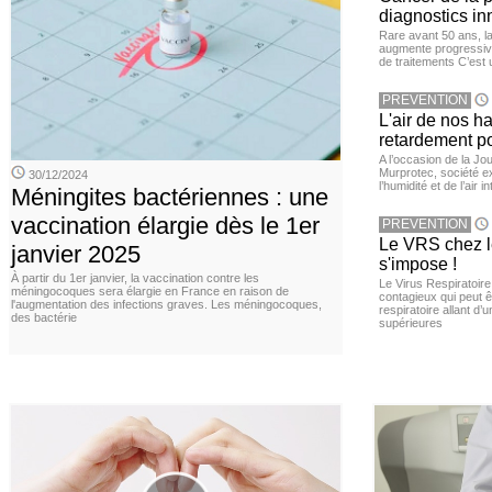
diagnostics in
Rare avant 50 ans, l
augmente progressive
de traitements C’est 
PREVENTION
L'air de nos h
retardement po
A l’occasion de la Jour
Murprotec, société ex
30/12/2024
l’humidité et de l’air i
Méningites bactériennes : une
vaccination élargie dès le 1er
PREVENTION
Le VRS chez le
janvier 2025
s'impose !
À partir du 1er janvier, la vaccination contre les
Le Virus Respiratoire
méningocoques sera élargie en France en raison de
contagieux qui peut ê
l'augmentation des infections graves. Les méningocoques,
respiratoire allant d’
des bactérie
supérieures