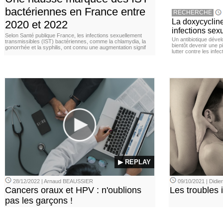
bactériennes en France entre
RECHERCHE
La doxycycline
2020 et 2022
infections sex
Selon Santé publique France, les infections sexuellement
Un antibiotique dével
transmissibles (IST) bactériennes, comme la chlamydia, la
bientôt devenir une p
gonorrhée et la syphilis, ont connu une augmentation signif
lutter contre les inf
▶ REPLAY
28/12/2022 | Arnaud BEAUSSIER
09/10/2021 | Didi
Cancers oraux et HPV : n'oublions
Les troubles 
pas les garçons !