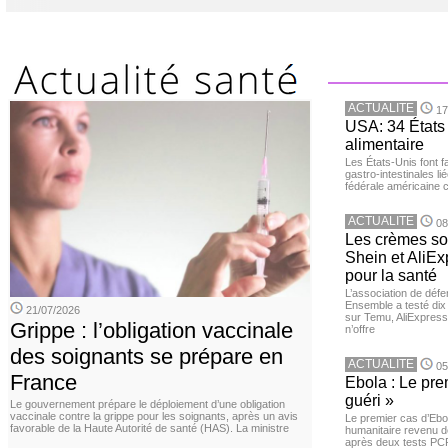
ACTUALITE
17
USA: 34 États 
alimentaire
Les États-Unis font 
gastro-intestinales li
fédérale américaine 
ACTUALITE
08
Les crèmes so
Shein et AliE
pour la santé
L’association de dé
Ensemble a testé di
21/07/2026
sur Temu, AliExpress 
Grippe : l’obligation vaccinale
n’offre
des soignants se prépare en
ACTUALITE
05
France
Ebola : Le pre
guéri »
Le gouvernement prépare le déploiement d’une obligation
vaccinale contre la grippe pour les soignants, après un avis
Le premier cas d’Ebo
favorable de la Haute Autorité de santé (HAS). La ministre
humanitaire revenu d
après deux tests PCR n