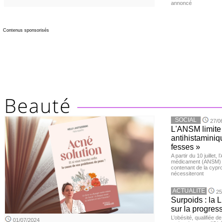
annoncé
Contenus sponsorisés
SOCIAL
27/0
L'ANSM limite 
antihistaminiqu
fesses »
A partir du 10 juillet,
médicament (ANSM) a
contenant de la cypro
nécessiteront
ACTUALITE
25
Surpoids : la L
sur la progres
L’obésité, qualifiée 
01/07/2024