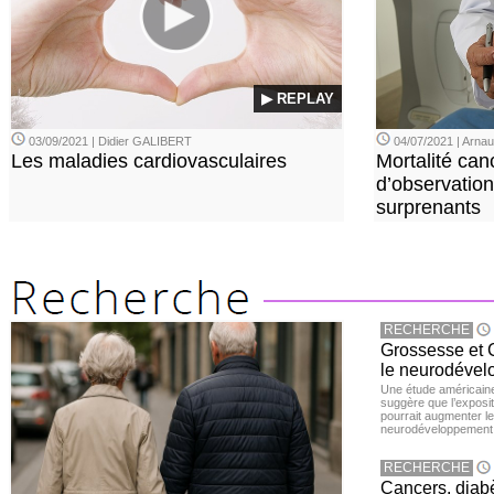
▶ REPLAY
03/09/2021 | Didier GALIBERT
04/07/2021 | Arn
Les maladies cardiovasculaires
Mortalité can
d’observation
surprenants
RECHERCHE
Grossesse et C
le neurodével
Une étude américaine
suggère que l’exposi
pourrait augmenter le
neurodéveloppement
RECHERCHE
Cancers, diabè