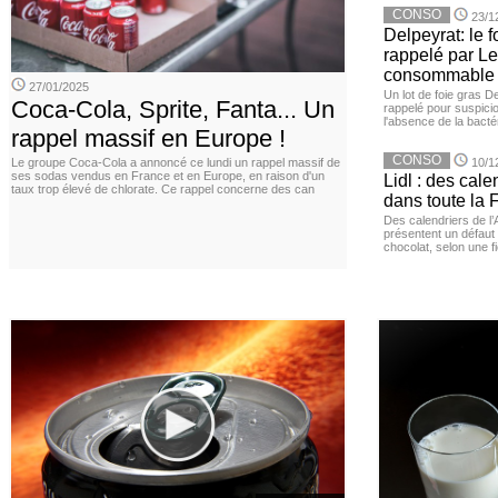
CONSO
23/1
Delpeyrat: le f
rappelé par Le
consommable
27/01/2025
Un lot de foie gras D
Coca-Cola, Sprite, Fanta... Un
rappelé pour suspicio
l'absence de la bacté
rappel massif en Europe !
CONSO
Le groupe Coca-Cola a annoncé ce lundi un rappel massif de
10/1
ses sodas vendus en France et en Europe, en raison d'un
Lidl : des cale
taux trop élevé de chlorate. Ce rappel concerne des can
dans toute la 
Des calendriers de l
présentent un défaut 
chocolat, selon une 