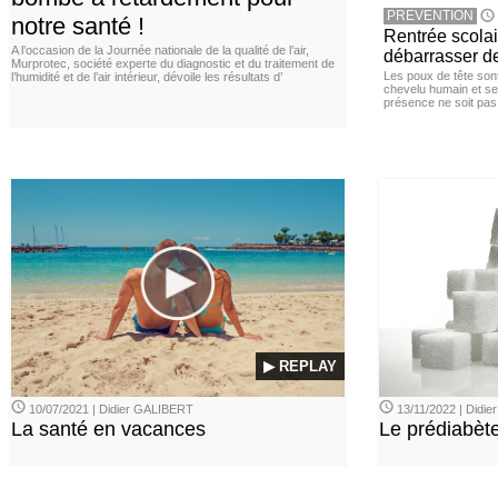
PREVENTION
notre santé !
Rentrée scola
A l’occasion de la Journée nationale de la qualité de l’air,
débarrasser d
Murprotec, société experte du diagnostic et du traitement de
Les poux de tête sont 
l’humidité et de l’air intérieur, dévoile les résultats d’
chevelu humain et se
présence ne soit pas
▶ REPLAY
10/07/2021 | Didier GALIBERT
13/11/2022 | Didi
La santé en vacances
Le prédiabèt