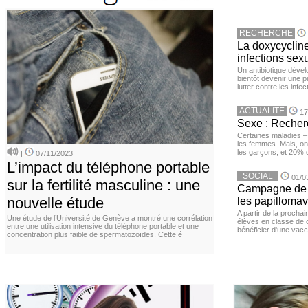
RECHERCHE
La doxycycline
infections sex
Un antibiotique dével
bientôt devenir une p
lutter contre les inf
ACTUALITE
17
Sexe : Recher
Certaines maladies –
les femmes. Mais, on 
les garçons, et 20%
|
07/11/2023
L’impact du téléphone portable
SOCIAL
01/0
sur la fertilité masculine : une
Campagne de v
nouvelle étude
les papillomav
A partir de la procha
Une étude de l’Université de Genève a montré une corrélation
élèves en classe de c
entre une utilisation intensive du téléphone portable et une
bénéficier d'une vacc
concentration plus faible de spermatozoïdes. Cette é