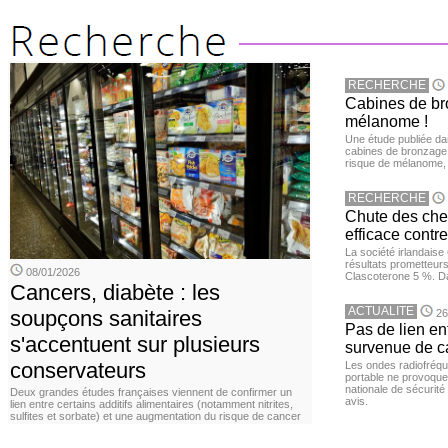
RECHERCHE
Cabines de bro
mélanome !
Une étude publiée d
cabines de bronzage ar
risque de mélanome, 
RECHERCHE
Chute des chev
efficace contre
La société irlandais
résultats prometteurs
08/01/2026
Clascoterone 5 %. Da
Cancers, diabète : les
ACTUALITE
soupçons sanitaires
26
Pas de lien en
s'accentuent sur plusieurs
survenue de c
conservateurs
Les ondes radiofréqu
portable ne provoque
nationale de sécurité
Deux grandes études françaises viennent de confirmer un
avis.
lien entre certains additifs alimentaires (notamment nitrites,
sulfites et sorbate) et une augmentation du risque de cancer