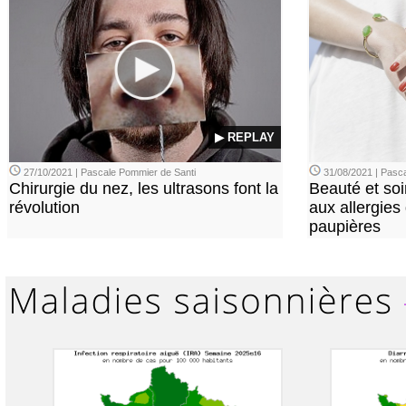
▶ REPLAY
27/10/2021 | Pascale Pommier de Santi
31/08/2021 | Pasca
Chirurgie du nez, les ultrasons font la
Beauté et soi
révolution
aux allergies
paupières