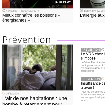
▶ REPLAY
16/02/2021 | Audrey AVEAUX
13/02/2021 | Aud
Mieux connaître les boissons «
L’allergie aux
énergisantes »
PREVENTION
Le VRS chez le
s'impose !
Le Virus Respiratoire
contagieux qui peut ê
respiratoire allant d’
supérieures
PREVENTION
Insuffisance c
à avoir !
Pour les personnes qu
16/10/2024
ils sont nombreux, u
L'air de nos habitations : une
encourager à adopter
lancée
bombe à retardement pour