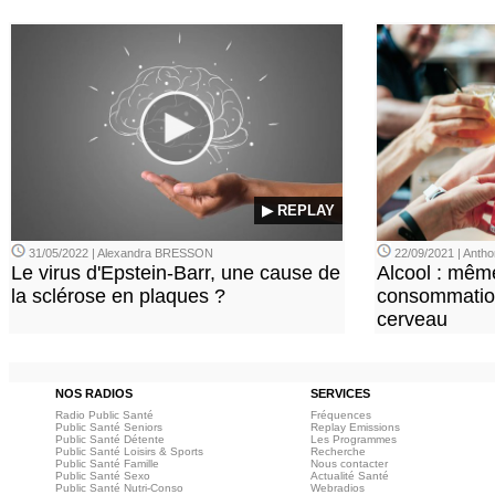
▶ REPLAY
31/05/2022 | Alexandra BRESSON
22/09/2021 | Ant
Le virus d'Epstein-Barr, une cause de
Alcool : mêm
la sclérose en plaques ?
consommation
cerveau
NOS RADIOS
SERVICES
Radio Public Santé
Fréquences
Public Santé Seniors
Replay Emissions
Public Santé Détente
Les Programmes
Public Santé Loisirs & Sports
Recherche
Public Santé Famille
Nous contacter
Public Santé Sexo
Actualité Santé
Public Santé Nutri-Conso
Webradios