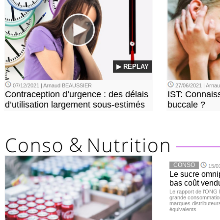
▶ REPLAY
07/12/2021 | Arnaud BEAUSSIER
27/06/2021 | Arn
Contraception d’urgence : des délais
IST: Connais
d’utilisation largement sous-estimés
buccale ?
CONSO
15/0
Le sucre omnip
bas coût vend
Le rapport de l'ONG 
grande consommation
marques distributeur
équivalents