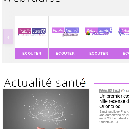
‹
ECOUTER
ECOUTER
ECOUTER
EC
ACTUALITE
16
Un premier ca
Nile recensé 
Orientales
Santé publique Franc
cas autochtone de vi
en 2026. Le patient a
Orientales.Le