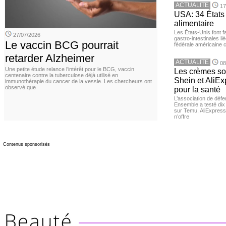
ACTUALITE
17
USA: 34 États 
alimentaire
Les États-Unis font 
27/07/2026
gastro-intestinales li
Le vaccin BCG pourrait
fédérale américaine 
retarder Alzheimer
ACTUALITE
08
Une petite étude relance l’intérêt pour le BCG, vaccin
Les crèmes so
centenaire contre la tuberculose déjà utilisé en
Shein et AliE
immunothérapie du cancer de la vessie. Les chercheurs ont
observé que
pour la santé
L’association de dé
Ensemble a testé di
sur Temu, AliExpress 
n’offre
Contenus sponsorisés