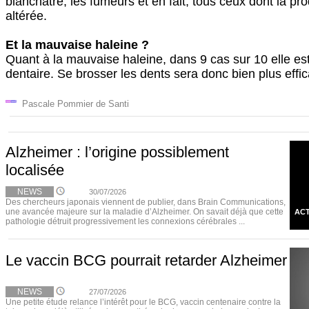
blanchâtre, les fumeurs et en fait, tous ceux dont la pro
altérée.
Et la mauvaise haleine ?
Quant à la mauvaise haleine, dans 9 cas sur 10 elle est 
dentaire. Se brosser les dents sera donc bien plus effi
Pascale Pommier de Santi
Alzheimer : l’origine possiblement
localisée
NEWS
30/07/2026
Des chercheurs japonais viennent de publier, dans Brain Communications,
une avancée majeure sur la maladie d’Alzheimer. On savait déjà que cette
ACT
pathologie détruit progressivement les connexions cérébrales ...
Le vaccin BCG pourrait retarder Alzheimer
NEWS
27/07/2026
Une petite étude relance l’intérêt pour le BCG, vaccin centenaire contre la