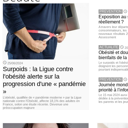
PREVENTION
Exposition au 
réellement ?
A travers leur départ
consommateurs, les L
nouveaux résultats 
Assessment
ACTUALITE
20
Obésité et doul
bienfaits de l
Le surpoids et l’obési
25/06/2024
éloignent les personn
Surpoids : la Ligue contre
pourtant indispensabl
l'obésité alerte sur la
PREVENTION
progression d'une « pandémie
Journée mondia
priorité à l'in
»
Le 15 mai 2024 aura l
L’obésité, qualifiée de « pandémie moderne » par la Ligue
dédiée à la préventio
nationale contre l’Obésité, affecte 18,1% des adultes en
les parents et les je
France, selon une étude récente. Devenue une
préoccupation majeure