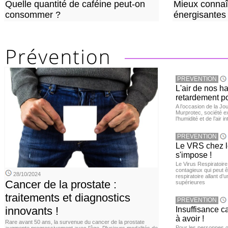
Quelle quantité de caféine peut-on
Mieux connaî
consommer ?
énergisantes
PREVENTION
L'air de nos h
retardement po
A l’occasion de la Jour
Murprotec, société ex
l’humidité et de l’air i
PREVENTION
Le VRS chez le
s'impose !
Le Virus Respiratoire
contagieux qui peut ê
28/10/2024
respiratoire allant d’
Cancer de la prostate :
supérieures
traitements et diagnostics
PREVENTION
innovants !
Insuffisance c
à avoir !
Rare avant 50 ans, la survenue du cancer de la prostate
Pour les personnes qu