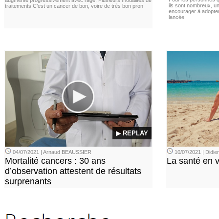
augmente progressivement avec l’âge. Plusieurs modalités de
ils sont nombreux, u
traitements C’est un cancer de bon, voire de très bon pron
encourager à adopter
lancée
▶ REPLAY
04/07/2021 | Arnaud BEAUSSIER
10/07/2021 | Didi
Mortalité cancers : 30 ans
La santé en 
d’observation attestent de résultats
surprenants