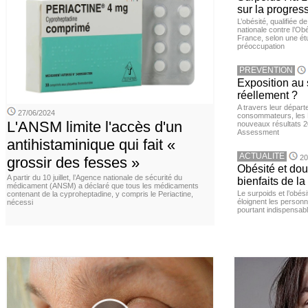
sur la progres
L’obésité, qualifiée 
nationale contre l’Ob
France, selon une é
préoccupation
PREVENTION
Exposition au 
réellement ?
A travers leur départ
27/06/2024
consommateurs, les L
L'ANSM limite l'accès d'un
nouveaux résultats 
Assessment
antihistaminique qui fait «
ACTUALITE
20
grossir des fesses »
Obésité et doul
A partir du 10 juillet, l’Agence nationale de sécurité du
bienfaits de l
médicament (ANSM) a déclaré que tous les médicaments
Le surpoids et l’obési
contenant de la cyproheptadine, y compris le Periactine,
éloignent les personn
nécessi
pourtant indispensabl