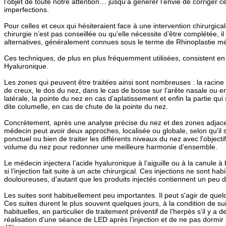
l’objet de toute notre attention… jusqu’à générer l’envie de corriger c
imperfections.
Pour celles et ceux qui hésiteraient face à une intervention chirurgical
chirurgie n’est pas conseillée ou qu'elle nécessite d’être complétée, il
alternatives, généralement connues sous le terme de Rhinoplastie mé
Ces techniques, de plus en plus fréquemment utilisées, consistent en 
Hyaluronique.
Les zones qui peuvent être traitées ainsi sont nombreuses : la racin
de creux, le dos du nez, dans le cas de bosse sur l’arête nasale ou e
latérale, la pointe du nez en cas d’aplatissement et enfin la partie qu
dite columelle, en cas de chute de la pointe du nez.
Concrètement, après une analyse précise du nez et des zones adjacen
médecin peut avoir deux approches, localisée ou globale, selon qu’il s
ponctuel ou bien de traiter les différents niveaux du nez avec l'objectif
volume du nez pour redonner une meilleure harmonie d’ensemble.
Le médecin injectera l’acide hyaluronique à l’aiguille ou à la canule à
si l’injection fait suite à un acte chirurgical. Ces injections ne sont ha
douloureuses, d’autant que les produits injectés contiennent un peu d
Les suites sont habituellement peu importantes. Il peut s'agir de que
Ces suites durent le plus souvent quelques jours, à la condition de 
habituelles, en particulier de traitement préventif de l’herpès s’il y a
réalisation d’une séance de LED après l’injection et de ne pas dormir