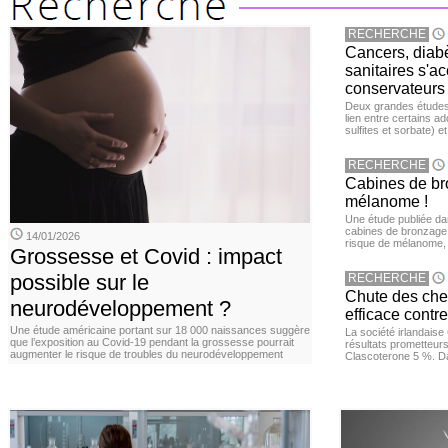
RECHERCHE
Cancers, diabè
sanitaires s'a
conservateurs
Deux grandes études 
lien entre certains ad
sulfites et sorbate) 
RECHERCHE
Cabines de bro
mélanome !
Une étude publiée d
cabines de bronzage ar
14/01/2026
risque de mélanome, 
Grossesse et Covid : impact
possible sur le
RECHERCHE
Chute des chev
neurodéveloppement ?
efficace contre
Une étude américaine portant sur 18 000 naissances suggère
La société irlandais
que l’exposition au Covid‑19 pendant la grossesse pourrait
résultats prometteurs
augmenter le risque de troubles du neurodéveloppement
Clascoterone 5 %. Da