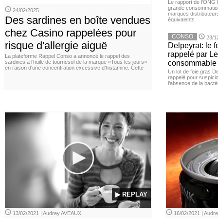
Le rapport de l'ONG 
grande consommation
24/02/2025
marques distributeur
Des sardines en boîte vendues
équivalents
chez Casino rappelées pour
CONSO
23/1
risque d'allergie aiguë
Delpeyrat: le f
rappelé par Le
La plateforme Rappel Conso a annoncé le rappel des
sardines à l’huile de tournesol de la marque «Tous les jours»
consommable
en raison d'une concentration excessive d’histamine. Cette
Un lot de foie gras D
rappelé pour suspicio
l'absence de la bacté
▶ REPLAY
13/02/2021 | Audrey AVEAUX
16/02/2021 | Aud