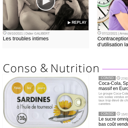
▶ REPLAY
09/10/2021 | Didier GALIBERT
07/12/2021 | Arn
Les troubles intimes
Contraception
d’utilisation
CONSO
27/0
Coca-Cola, Spr
massif en Euro
Le groupe Coca-Cola 
ses sodas vendus en 
taux trop élevé de c
canettes
CONSO
15/0
Le sucre omnip
bas coût vend