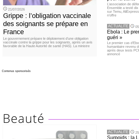
L’association de dé
Ensemble a testé di
21/07/2026
sur Temu, AliExpress 
Grippe : l’obligation vaccinale
n’offre
des soignants se prépare en
ACTUALITE
05
France
Ebola : Le pre
guéri »
Le gouvernement prépare le déploiement d’une obligation
vaccinale contre la grippe pour les soignants, après un avis
Le premier cas d’Ebo
favorable de la Haute Autorité de santé (HAS). La ministre
humanitaire revenu d
après deux tests PCR n
annoncé
Contenus sponsorisés
ACTUALITE
25
Surpoids : la L