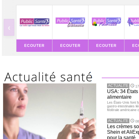
‹
ECOUTER
ECOUTER
ECOUTER
EC
ACTUALITE
17
USA: 34 États 
alimentaire
Les États-Unis font 
gastro-intestinales li
fédérale américaine 
ACTUALITE
08
Les crèmes so
Shein et AliE
pour la santé