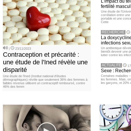
L’impact du té
fertilité mascu
Une étude de l’Unive
corrélation entre une 
portable et une conce
Cette
RECHERCHE
La doxycycline
infections sex
Un antibiotique dével
|
23/11/2023
bientôt devenir une p
Contraception et précarité :
lutter contre les inf
une étude de l'Ined révèle une
ACTUALITE
17
disparité
Sexe : Recher
Certaines maladies –
Une étude de l’Ined (Institut national d'études
les femmes. Mais, on 
démographiques) révèle que seulement 36% des femmes à
les garçons, et 20%
faibles revenus utilisent un contraceptif remboursé, contre
46% des femm