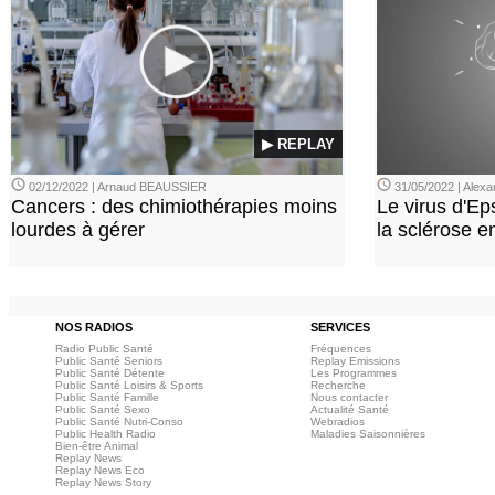
▶ REPLAY
02/12/2022 | Arnaud BEAUSSIER
31/05/2022 | Ale
Cancers : des chimiothérapies moins
Le virus d'Ep
lourdes à gérer
la sclérose e
NOS RADIOS
SERVICES
Radio Public Santé
Fréquences
Public Santé Seniors
Replay Emissions
Public Santé Détente
Les Programmes
Public Santé Loisirs & Sports
Recherche
Public Santé Famille
Nous contacter
Public Santé Sexo
Actualité Santé
Public Santé Nutri-Conso
Webradios
Public Health Radio
Maladies Saisonnières
Bien-être Animal
Replay News
Replay News Eco
Replay News Story