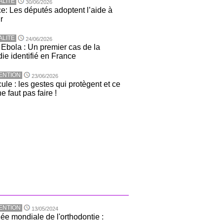
ALITE
30/06/2026
e: Les députés adoptent l’aide à
r
ALITE
24/06/2026
 Ebola : Un premier cas de la
ie identifié en France
ENTION
23/06/2026
ule : les gestes qui protègent et ce
ne faut pas faire !
ENTION
13/05/2024
ée mondiale de l'orthodontie :