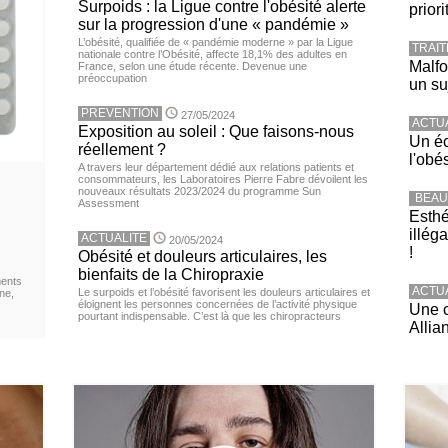
Surpoids : la Ligue contre l'obésité alerte
priori
sur la progression d'une « pandémie »
L’obésité, qualifiée de « pandémie moderne » par la Ligue
TRAI
nationale contre l’Obésité, affecte 18,1% des adultes en
Malfo
France, selon une étude récente. Devenue une
préoccupation
un su
PREVENTION
27/05/2024
ACTU
Exposition au soleil : Que faisons-nous
Un éc
réellement ?
l'obé
A travers leur département dédié aux relations patients et
consommateurs, les Laboratoires Pierre Fabre dévoilent les
nouveaux résultats 2023/2024 du programme Sun
BEAU
Assessment
Esthé
illég
ACTUALITE
20/05/2024
!
Obésité et douleurs articulaires, les
bienfaits de la Chiropraxie
ments
ACTU
Le surpoids et l’obésité favorisent les douleurs articulaires et
ne,
éloignent les personnes concernées de l’activité physique
Une c
pourtant indispensable. C’est là que les chiropracteurs
Allia