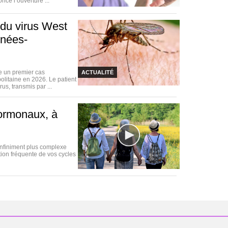
ce l’ouverture ...
 du virus West
énées-
e un premier cas
ACTUALITÉ
olitaine en 2026. Le patient
us, transmis par ...
hormonaux, à
infiniment plus complexe
tion fréquente de vos cycles