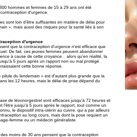
, 2.800 hommes et femmes de 15 à 29 ans ont été
 contraception d'urgence.
es sont loin d'être suffisantes en matière de délai pour
ain », mais aussi des risques pour la santé liés à son
traception d'urgence
sent que la contraception d'urgence n'est efficace que
exuel. De fait, ces jeunes femmes peuvent abandonner
gence à cause de cette croyance... alors qu'en réalité, la
jusqu'à 5 jours après un rapport non ou mal protégé.
naissaient cette bonne réponse.
a « pilule du lendemain » est d'autant plus grande que la
dans les 12 heures, mais le délai de prise dépend du
 base de lévonorgestrel sont efficaces jusqu'à 72 heures et
nt l'être jusqu'à 5 jours après le rapport, tout comme un
u, le dispositif intra-utérin au cuivre, qui a par ailleurs
traception au long cours, mais dont la pose requiert un
sage-femme ou un médecin généraliste.
é des moins de 30 ans pensent que la contraception