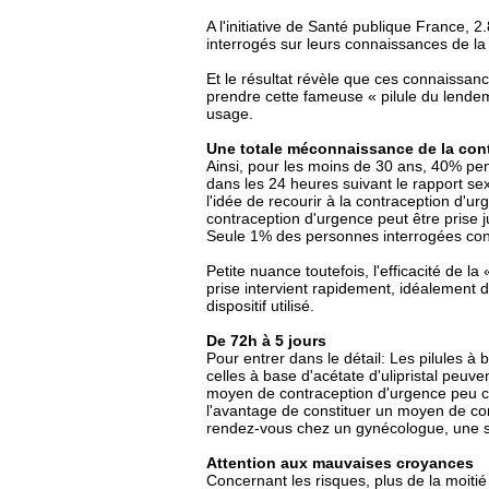
A l'initiative de Santé publique France
interrogés sur leurs connaissances de la
Et le résultat révèle que ces connaissanc
prendre cette fameuse « pilule du lendem
usage.
Une totale méconnaissance de la con
Ainsi, pour les moins de 30 ans, 40% pen
dans les 24 heures suivant le rapport s
l'idée de recourir à la contraception d'ur
contraception d'urgence peut être prise 
Seule 1% des personnes interrogées con
Petite nuance toutefois, l'efficacité de l
prise intervient rapidement, idéalement 
dispositif utilisé.
De 72h à 5 jours
Pour entrer dans le détail: Les pilules à
celles à base d'acétate d'ulipristal peuve
moyen de contraception d'urgence peu conn
l'avantage de constituer un moyen de con
rendez-vous chez un gynécologue, une 
Attention aux mauvaises croyances
Concernant les risques, plus de la moiti