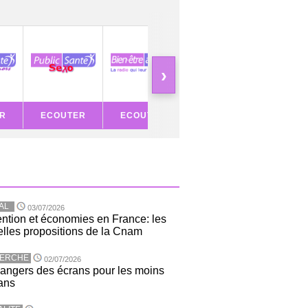
›
R
ECOUTER
ECOUTER
ECOUTER
ECOU
AL
03/07/2026
ntion et économies en France: les
lles propositions de la Cnam
ERCHE
02/07/2026
angers des écrans pour les moins
ans