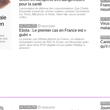
ACTU
pour la santé
Franc
L’association de défense des consommateurs Que Choisir
mouri
Ensemble a testé dix crèmes solaires vendues récemment
sur Temu, AliExpress et Shein. Selon elle, aucun produit
ale
n’offre
ACTU
en
Virus
ACTUALITE
05/07/2026
malad
Ebola : Le premier cas en France est «
guéri »
tion
PREV
un avis
Le premier cas d’Ebola détecté en France, un médecin
Canic
istre
humanitaire revenu de RDC le 23 juin, est désormais guéri
après deux tests PCR négatifs et a pu quitter l’hôpital, a
qu'il 
annoncé
PREV
ACTUALITE
Journ
25/06/2024