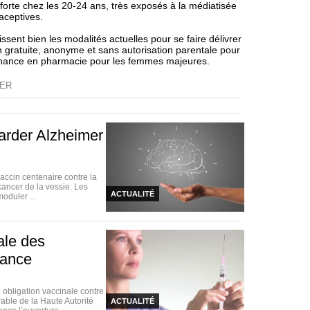
forte chez les 20-24 ans, très exposés à la médiatisée
raceptives.
sent bien les modalités actuelles pour se faire délivrer
n gratuite, anonyme et sans autorisation parentale pour
nnance en pharmacie pour les femmes majeures.
IER
arder Alzheimer
vaccin centenaire contre la
cancer de la vessie. Les
ACTUALITÉ
oduler ...
nale des
rance
obligation vaccinale contre
rable de la Haute Autorité
ACTUALITÉ