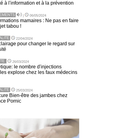
té à l'information et à la prévention
TEMENTS
|
06/05/2024
rmations mamaires : Ne pas en faire
jet tabou !
ALITE
22/04/2024
lairage pour changer le regard sur
sité
TE
26/03/2024
tique: le nombre d'injections
ales explose chez les faux médecins
ALITE
25/03/2024
ure Bien-être des jambes chez
nce Pornic