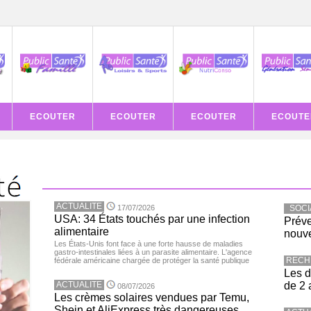
ECOUTER
ECOUTER
ECOUTER
ECOUTE
ACTUALITE
17/07/2026
SOCI
USA: 34 États touchés par une infection
Préve
alimentaire
nouve
Les États-Unis font face à une forte hausse de maladies
gastro-intestinales liées à un parasite alimentaire. L'agence
RECH
fédérale américaine chargée de protéger la santé publique
Les d
ACTUALITE
de 2 
08/07/2026
Les crèmes solaires vendues par Temu,
Shein et AliExpress très dangereuses