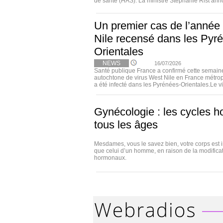
de santé (HAS). La ministre Stéphanie Rist annon
Un premier cas de l’année
Nile recensé dans les Pyr
Orientales
NEWS
16/07/2026
Santé publique France a confirmé cette semain
autochtone de virus West Nile en France métrop
a été infecté dans les Pyrénées-Orientales.Le vir
Gynécologie : les cycles 
tous les âges
Mesdames, vous le savez bien, votre corps est 
que celui d’un homme, en raison de la modifica
hormonaux.