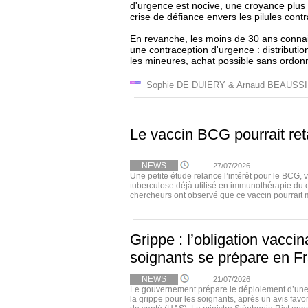
d'urgence est nocive, une croyance plus 
crise de défiance envers les pilules cont
En revanche, les moins de 30 ans connais
une contraception d'urgence : distributio
les mineures, achat possible sans ordo
Sophie DE DUIERY & Arnaud BEAUSS
Le vaccin BCG pourrait ret
NEWS
27/07/2026
Une petite étude relance l’intérêt pour le BCG, 
tuberculose déjà utilisé en immunothérapie du 
chercheurs ont observé que ce vaccin pourrait m
Grippe : l’obligation vacci
soignants se prépare en F
NEWS
21/07/2026
Le gouvernement prépare le déploiement d’une 
la grippe pour les soignants, après un avis favo