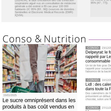
(2024s34), le taux d’incidence des cas d’infection
95% [47 ; 77]).
respiratoire aiguë vus en consultation de médecine
générale a été estimé à 89 cas pour 100 000
habitants (IC 95% [83 ; 96]) (sources de données :
Sentinelles et Electronic Medical Records (EMR)
IQVIA).
CONSO
23/12/2
Delpeyrat: le f
rappelé par Le
consommable
Un lot de foie gras D
rappelé pour suspicio
l'absence de la bacté
CONSO
10/12/2
Lidl : des cale
dans toute la 
Des calendriers de l
15/01/2025
présentent un défaut 
Le sucre omniprésent dans les
chocolat, selon une f
produits à bas coût vendus en
CONSO
27/11/2