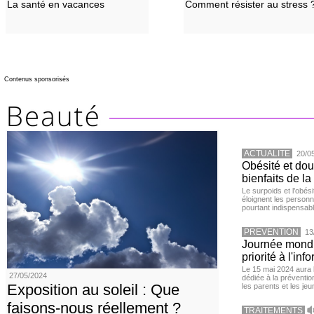
La santé en vacances
Comment résister au stress 
Contenus sponsorisés
ACTUALITE
20/0
Obésité et doul
bienfaits de l
Le surpoids et l’obési
éloignent les personn
pourtant indispensabl
PREVENTION
13
Journée mondia
priorité à l'in
Le 15 mai 2024 aura l
27/05/2024
dédiée à la préventio
Exposition au soleil : Que
les parents et les je
faisons-nous réellement ?
TRAITEMENTS