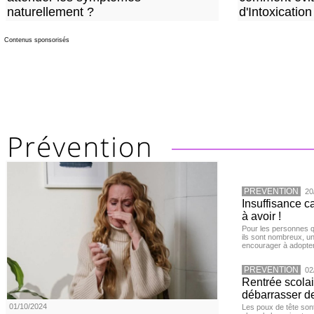
naturellement ?
d'Intoxication
Contenus sponsorisés
PREVENTION
20
Insuffisance c
à avoir !
Pour les personnes qu
ils sont nombreux, u
encourager à adopter
PREVENTION
02
Rentrée scola
débarrasser d
01/10/2024
Les poux de tête sont 