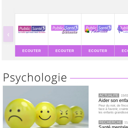
‹
ECOUTER
ECOUTER
ECOUTER
EC
ACTUALITE
15/0
Aider son enfa
Peur du noir, de l'i
face à l'avenir, cra
les enfants grandisse
RECHERCHE
11
Santé mentale 