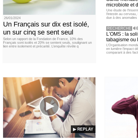
microbiote et 
Une étude de l’Inserm
l’intestin au cerveau,
due à des anomalies d
26/01/2024
Un Français sur dix est isolé,
RECHERCHE
un sur cinq se sent seul
L'OMS : la sol
Selon un rapport de la Fondation de France, 10% des
tabagisme ou l
Français sont isolés et 20% se sentent seuls, soulignant un
L’Organisation mond
lien entre isolement et précarité. L’enquête révèle q
en lumière l’impact dé
comparant à des fact
▶ REPLAY