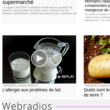
supermarché
Monoprix rappe
contaminées p
Le rapport de l'ONG Foodwatch révèle que les produits de
mangeuse de c
grande consommation les moins chers, surtout ceux de
marques distributeurs, contiennent plus de sucre que leurs éq
Un lot de crevettes 
raison d'une contamina
dangereuse. Les sach
▶ REPLAY
13/02/2021 | Audrey AVEAUX
14/02/2021 | Audrey A
L’allergie aux protéines de lait
Quels sont le
de terre ?