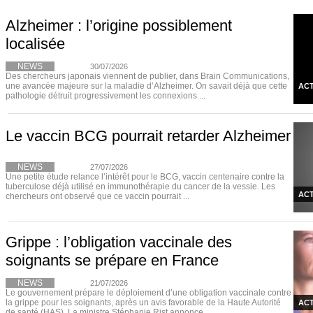
Alzheimer : l’origine possiblement
localisée
NEWS
30/07/2026
Des chercheurs japonais viennent de publier, dans Brain Communications,
une avancée majeure sur la maladie d’Alzheimer. On savait déjà que cette
ACT
pathologie détruit progressivement les connexions ...
Le vaccin BCG pourrait retarder Alzheimer
NEWS
27/07/2026
Une petite étude relance l’intérêt pour le BCG, vaccin centenaire contre la
tuberculose déjà utilisé en immunothérapie du cancer de la vessie. Les
ACT
chercheurs ont observé que ce vaccin pourrait ...
Grippe : l’obligation vaccinale des
soignants se prépare en France
NEWS
21/07/2026
Le gouvernement prépare le déploiement d’une obligation vaccinale contre
la grippe pour les soignants, après un avis favorable de la Haute Autorité
ACT
de santé (HAS). La ministre Stéphanie Rist annonce ...