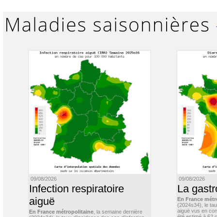
09/08/2026
09/08/2026
Infection respiratoire
La gastr
aiguë
En France métr
(2024s34), le ta
aiguë vus en con
En France métropolitaine
, la semaine dernière
été estimé à 62 