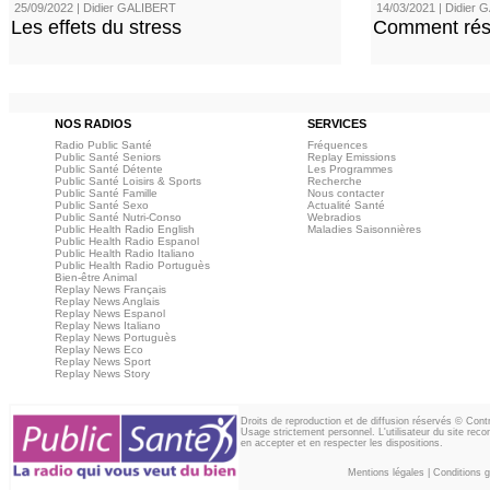
25/09/2022 | Didier GALIBERT
14/03/2021 | Didier
Les effets du stress
Comment rési
NOS RADIOS
SERVICES
Radio Public Santé
Fréquences
Public Santé Seniors
Replay Emissions
Public Santé Détente
Les Programmes
Public Santé Loisirs & Sports
Recherche
Public Santé Famille
Nous contacter
Public Santé Sexo
Actualité Santé
Public Santé Nutri-Conso
Webradios
Public Health Radio English
Maladies Saisonnières
Public Health Radio Espanol
Public Health Radio Italiano
Public Health Radio Portuguès
Bien-être Animal
Replay News Français
Replay News Anglais
Replay News Espanol
Replay News Italiano
Replay News Portuguès
Replay News Eco
Replay News Sport
Replay News Story
Droits de reproduction et de diffusion réservés © Con
Usage strictement personnel. L'utilisateur du site reco
en accepter et en respecter les dispositions.
Mentions légales
|
Conditions gé