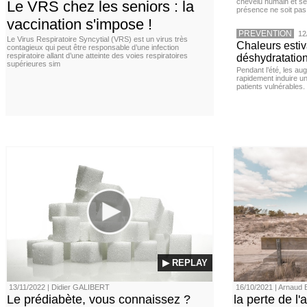
chevelu humain et se
Le VRS chez les seniors : la
présence ne soit pas
vaccination s'impose !
PREVENTION
12
Le Virus Respiratoire Syncytial (VRS) est un virus très
Chaleurs estiva
contagieux qui peut être responsable d’une infection
respiratoire allant d’une atteinte des voies respiratoires
déshydratation
supérieures sim
Pendant l’été, les a
rapidement induire u
patients vulnérables.
▶ REPLAY
13/11/2022 | Didier GALIBERT
16/10/2021 | Arnau
Le prédiabète, vous connaissez ?
la perte de l'a