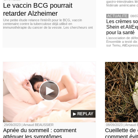
gastro-intestinales li
Le vaccin BCG pourrait
fédérale américaine 
retarder Alzheimer
ACTUALITE
08/0
Une petite étude relance l’intérêt pour le BCG, vaccin
Les crèmes so
centenaire contre la tuberculose déjà utilisé en
Shein et AliE
immunothérapie du cancer de la vessie. Les chercheurs ont
pour la santé
L’association de dé
Ensemble a testé di
sur Temu, AliExpress 
▶ REPLAY
29/09/2023 | Arnaud BEAUSSIER
08/09/2023 | Arnau
Apnée du sommeil : comment
Cueillette de
atténuer les symptômes
comment évite