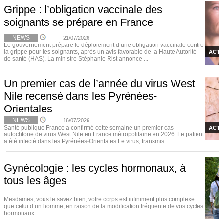
Grippe : l’obligation vaccinale des
soignants se prépare en France
NEWS
21/07/2026
Le gouvernement prépare le déploiement d’une obligation vaccinale contre
la grippe pour les soignants, après un avis favorable de la Haute Autorité
ACT
de santé (HAS). La ministre Stéphanie Rist annonce ...
Un premier cas de l’année du virus West
Nile recensé dans les Pyrénées-
Orientales
NEWS
16/07/2026
Santé publique France a confirmé cette semaine un premier cas
ACT
autochtone de virus West Nile en France métropolitaine en 2026. Le patient
a été infecté dans les Pyrénées-Orientales.Le virus, transmis ...
Gynécologie : les cycles hormonaux, à
tous les âges
Mesdames, vous le savez bien, votre corps est infiniment plus complexe
que celui d’un homme, en raison de la modification fréquente de vos cycles
hormonaux.