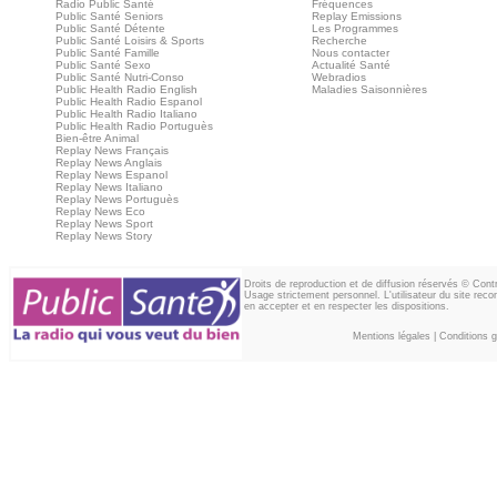
Radio Public Santé
Fréquences
Public Santé Seniors
Replay Emissions
Public Santé Détente
Les Programmes
Public Santé Loisirs & Sports
Recherche
Public Santé Famille
Nous contacter
Public Santé Sexo
Actualité Santé
Public Santé Nutri-Conso
Webradios
Public Health Radio English
Maladies Saisonnières
Public Health Radio Espanol
Public Health Radio Italiano
Public Health Radio Portuguès
Bien-être Animal
Replay News Français
Replay News Anglais
Replay News Espanol
Replay News Italiano
Replay News Portuguès
Replay News Eco
Replay News Sport
Replay News Story
Droits de reproduction et de diffusion réservés © Con
Usage strictement personnel. L'utilisateur du site reco
en accepter et en respecter les dispositions.
Mentions légales
|
Conditions gé