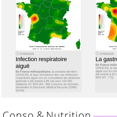
07/08/2026
07/08/2026
Infection respiratoire
La gastr
aiguë
En France métr
(2024s34), le ta
aiguë vus en con
En France métropolitaine
, la semaine dernière
été estimé à 62 
(2024s34), le taux d’incidence des cas d’infection
95% [47 ; 77]).
respiratoire aiguë vus en consultation de médecine
générale a été estimé à 89 cas pour 100 000
habitants (IC 95% [83 ; 96]) (sources de données :
Sentinelles et Electronic Medical Records (EMR)
IQVIA).