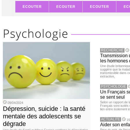
ECOUTER
ECOUTER
ECOUTER
EC
RECHERCHE
Transmission d
les hormones 
Une étude britanniqu
suggère que la maladi
transmissible dans c
extractive,
PSYCHOLOGIE
Un Français sur
se sent seul
Selon un rapport de 
09/04/2024
Français sont isolés 
Dépression, suicide : la santé
lien entre isolement e
mentale des adolescents se
ACTUALITE
15
dégrade
Aider son enfa
Peur du noir, de l'i