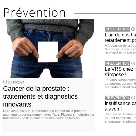
PREVENTION
L'air de nos h
retardement po
A l’occasion de la Jour
Murprotec, société ex
l’humidité et de l’air i
PREVENTION
Le VRS chez le
s'impose !
Le Virus Respiratoire
28/10/2024
contagieux qui peut ê
Cancer de la prostate :
respiratoire allant d’
traitements et diagnostics
PREVENTION
innovants !
Insuffisance c
à avoir !
Rare avant 50 ans, la survenue du cancer de la prostate
Pour les personnes qu
augmente progressivement avec l’âge. Plusieurs modalités de
ils sont nombreux, u
traitements C’est un cancer de bon, voire de très bo
encourager à adopter