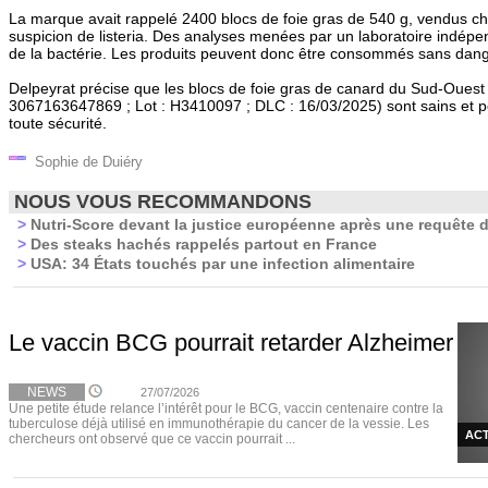
La marque avait rappelé 2400 blocs de foie gras de 540 g, vendus ch
suspicion de listeria. Des analyses menées par un laboratoire indépe
de la bactérie. Les produits peuvent donc être consommés sans dang
Delpeyrat précise que les blocs de foie gras de canard du Sud-Ouest
3067163647869 ; Lot : H3410097 ; DLC : 16/03/2025) sont sains et
toute sécurité.
Sophie de Duiéry
NOUS VOUS RECOMMANDONS
>
Nutri-Score devant la justice européenne après une requête d
>
Des steaks hachés rappelés partout en France
>
USA: 34 États touchés par une infection alimentaire
Le vaccin BCG pourrait retarder Alzheimer
NEWS
27/07/2026
Une petite étude relance l’intérêt pour le BCG, vaccin centenaire contre la
tuberculose déjà utilisé en immunothérapie du cancer de la vessie. Les
ACT
chercheurs ont observé que ce vaccin pourrait ...