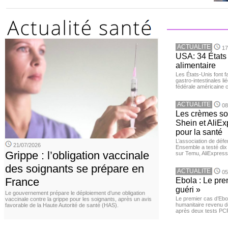
ACTUALITE
17
USA: 34 États 
alimentaire
Les États-Unis font 
gastro-intestinales li
fédérale américaine 
ACTUALITE
08
Les crèmes so
Shein et AliE
pour la santé
L’association de dé
21/07/2026
Ensemble a testé di
Grippe : l’obligation vaccinale
sur Temu, AliExpress 
des soignants se prépare en
ACTUALITE
05
France
Ebola : Le pre
guéri »
Le gouvernement prépare le déploiement d’une obligation
Le premier cas d’Ebo
vaccinale contre la grippe pour les soignants, après un avis
humanitaire revenu d
favorable de la Haute Autorité de santé (HAS).
après deux tests PCR n