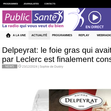
PROGRAMMES
JOURNALISTES
CONTACTS
A LA UNE
ACTUALITÉ
PROGRAMMES
REPLAY
WEBRADI
Delpeyrat: le foie gras qui avai
par Leclerc est finalement c
NEWS
23/12/2024 |
Sophie de Duiéry