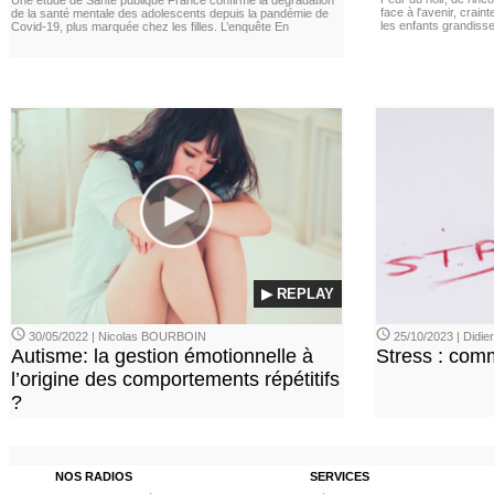
Une étude de Santé publique France confirme la dégradation
face à l'avenir, cra
de la santé mentale des adolescents depuis la pandémie de
les enfants grandisse
Covid-19, plus marquée chez les filles. L’enquête En
▶ REPLAY
30/05/2022 | Nicolas BOURBOIN
25/10/2023 | Didi
Autisme: la gestion émotionnelle à
Stress : com
l’origine des comportements répétitifs
?
NOS RADIOS
SERVICES