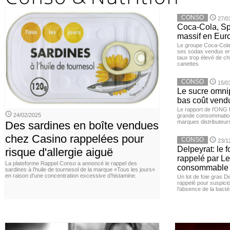
CONSO
27/0
Coca-Cola, Spr
massif en Euro
Le groupe Coca-Cola 
ses sodas vendus en 
taux trop élevé de c
canettes
CONSO
15/0
Le sucre omnip
bas coût vend
Le rapport de l'ONG 
24/02/2025
grande consommation
marques distributeur
Des sardines en boîte vendues
chez Casino rappelées pour
CONSO
23/1
Delpeyrat: le f
risque d'allergie aiguë
rappelé par Le
La plateforme Rappel Conso a annoncé le rappel des
consommable
sardines à l’huile de tournesol de la marque «Tous les jours»
en raison d'une concentration excessive d’histamine.
Un lot de foie gras D
rappelé pour suspicio
l'absence de la bacté