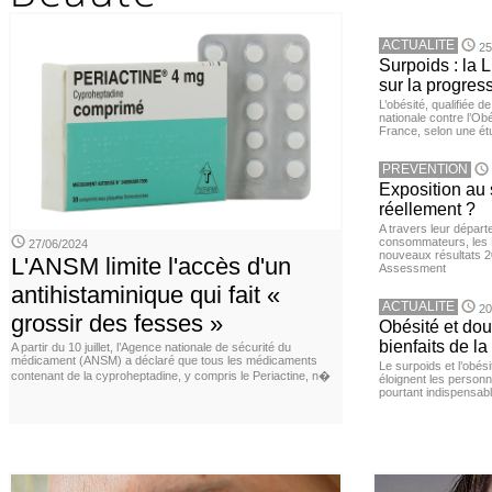
ACTUALITE
25
Surpoids : la L
sur la progres
L’obésité, qualifiée 
nationale contre l’Ob
France, selon une é
PREVENTION
Exposition au 
réellement ?
A travers leur départ
consommateurs, les L
27/06/2024
nouveaux résultats 
L'ANSM limite l'accès d'un
Assessment
antihistaminique qui fait «
ACTUALITE
20
grossir des fesses »
Obésité et doul
bienfaits de l
A partir du 10 juillet, l’Agence nationale de sécurité du
médicament (ANSM) a déclaré que tous les médicaments
Le surpoids et l’obési
contenant de la cyproheptadine, y compris le Periactine, n�
éloignent les personn
pourtant indispensabl