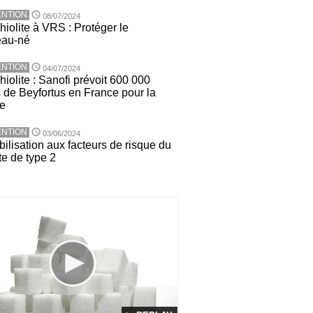
NTION
08/07/2024
hiolite à VRS : Protéger le
eau-né
NTION
04/07/2024
iolite : Sanofi prévoit 600 000
 de Beyfortus en France pour la
ée
NTION
03/06/2024
ilisation aux facteurs de risque du
te de type 2