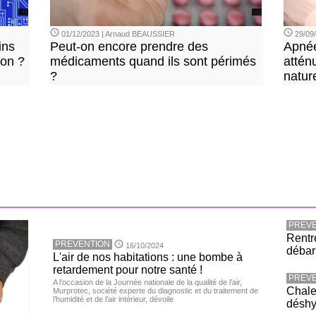
01/12/2023 | Arnaud BEAUSSIER
29/09
ins
Peut-on encore prendre des
Apnée
ion ?
médicaments quand ils sont périmés
attén
?
natur
PREVE
Rentr
PREVENTION
16/10/2024
débar
L'air de nos habitations : une bombe à
retardement pour notre santé !
PREVE
A l’occasion de la Journée nationale de la qualité de l’air,
Chaleu
Murprotec, société experte du diagnostic et du traitement de
l’humidité et de l’air intérieur, dévoile
déshy