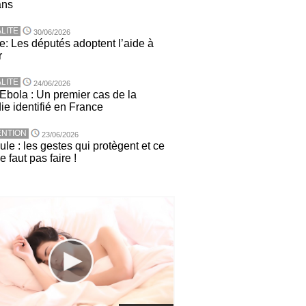
ans
LITE
30/06/2026
e: Les députés adoptent l’aide à
r
LITE
24/06/2026
 Ebola : Un premier cas de la
ie identifié en France
NTION
23/06/2026
le : les gestes qui protègent et ce
ne faut pas faire !