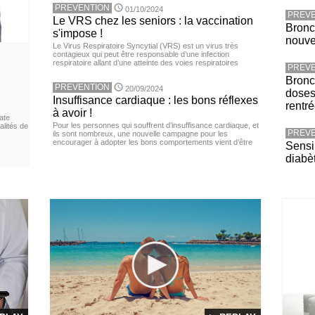
PREVENTION
01/10/2024
PREVE
Le VRS chez les seniors : la vaccination
Bronc
s'impose !
nouv
Le Virus Respiratoire Syncytial (VRS) est un virus très
contagieux qui peut être responsable d’une infection
respiratoire allant d’une atteinte des voies respiratoires
PREVE
Bronch
PREVENTION
20/09/2024
doses
Insuffisance cardiaque : les bons réflexes
rentr
à avoir !
ate
Pour les personnes qui souffrent d’insuffisance cardiaque, et
lités de
PREVE
ils sont nombreux, une nouvelle campagne pour les
encourager à adopter les bons comportements vient d’être
Sensib
diabè