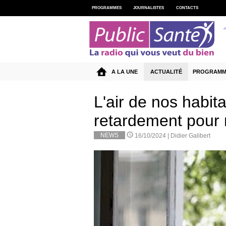
PROGRAMMES
JOURNALISTES
CONTACTS
A LA UNE
ACTUALITÉ
PROGRAMM
L'air de nos habit
retardement pour 
NEWS
16/10/2024 |
Didier Galibert