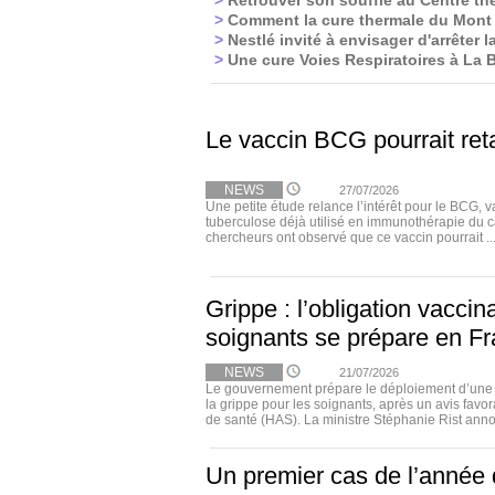
>
Retrouver son souffle au Centre th
>
Comment la cure thermale du Mont 
>
Nestlé invité à envisager d'arrêter 
>
Une cure Voies Respiratoires à La 
Le vaccin BCG pourrait ret
NEWS
27/07/2026
Une petite étude relance l’intérêt pour le BCG, v
tuberculose déjà utilisé en immunothérapie du c
chercheurs ont observé que ce vaccin pourrait ..
Grippe : l’obligation vaccin
soignants se prépare en F
NEWS
21/07/2026
Le gouvernement prépare le déploiement d’une o
la grippe pour les soignants, après un avis favor
de santé (HAS). La ministre Stéphanie Rist anno
Un premier cas de l’année 