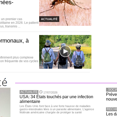
énées-
 un premier cas
ACTUALITÉ
litaine en 2026. Le patient
s, transmis ...
ormonaux, à
nfiniment plus complexe
ion fréquente de vos cycles
SOCI
ACTUALITE
17/07/2026
Préve
USA: 34 États touchés par une infection
nouve
alimentaire
Les États-Unis font face à une forte hausse de maladies
RECH
gastro-intestinales liées à un parasite alimentaire. L'agence
fédérale américaine chargée de protéger la santé
Les d