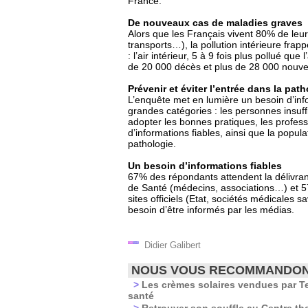
France.
De nouveaux cas de maladies graves
Alors que les Français vivent 80% de leur 
transports…), la pollution intérieure frap
: l’air intérieur, 5 à 9 fois plus pollué q
de 20 000 décès et plus de 28 000 nouv
Prévenir et éviter l’entrée dans la pat
L’enquête met en lumière un besoin d’infor
grandes catégories : les personnes insuff
adopter les bonnes pratiques, les professi
d’informations fiables, ainsi que la popula
pathologie.
Un besoin d’informations fiables
67% des répondants attendent la délivranc
de Santé (médecins, associations…) et 57
sites officiels (Etat, sociétés médicale
besoin d’être informés par les médias.
Didier Galibert
NOUS VOUS RECOMMANDO
>
Les crèmes solaires vendues par Te
santé