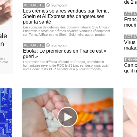
de 2 
ACTUALITE
08/07/2026
Les crèmes solaires vendues par Temu,
ACTUA
Shein et AliExpress très dangereuses
Franc
pour la santé
mouri
L’association de défense des consommateurs Que Choisir
Ensemble a testé dix crèmes solaires vendues récemment
ale
sur Temu, AliExpress et Shein. Selon elle, aucun produit
ACTUA
Virus
en
ACTUALITE
05/07/2026
malad
Ebola : Le premier cas en France est «
guéri »
ion
PREVE
Le premier cas d’Ebola détecté en France, un médecin
n avis
Canicu
humanitaire revenu de RDC le 23 juin, est désormais guéri
après deux tests PCR négatifs et a pu quitter l’hôpital,
qu'il 