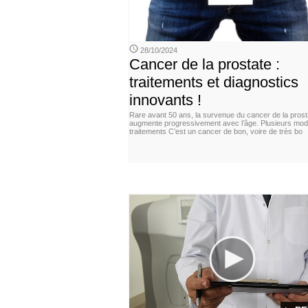
28/10/2024
Cancer de la prostate :
traitements et diagnostics
innovants !
Rare avant 50 ans, la survenue du cancer de la prost
augmente progressivement avec l’âge. Plusieurs moda
traitements C’est un cancer de bon, voire de très bo