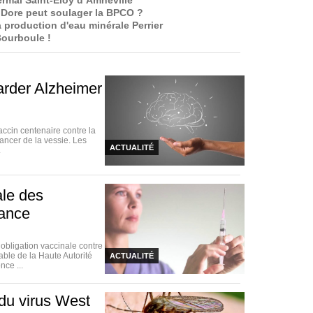
ermal Saint-Eloy d’Amnéville
Dore peut soulager la BPCO ?
la production d'eau minérale Perrier
Bourboule !
arder Alzheimer
accin centenaire contre la
ancer de la vessie. Les
ACTUALITÉ
.
ale des
rance
bligation vaccinale contre
able de la Haute Autorité
ACTUALITÉ
nce ...
du virus West