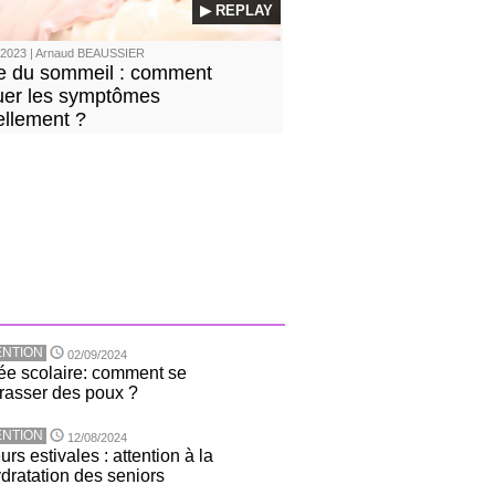
▶ REPLAY
/2023 | Arnaud BEAUSSIER
 du sommeil : comment
uer les symptômes
ellement ?
NTION
02/09/2024
ée scolaire: comment se
rasser des poux ?
NTION
12/08/2024
rs estivales : attention à la
dratation des seniors