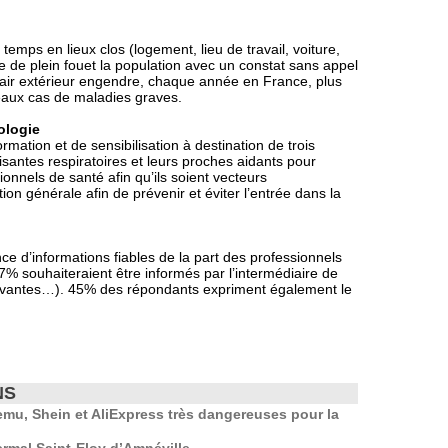
temps en lieux clos (logement, lieu de travail, voiture,
pe de plein fouet la population avec un constat sans appel
ue l’air extérieur engendre, chaque année en France, plus
eaux cas de maladies graves.
hologie
mation et de sensibilisation à destination de trois
isantes respiratoires et leurs proches aidants pour
onnels de santé afin qu’ils soient vecteurs
tion générale afin de prévenir et éviter l’entrée dans la
e d’informations fiables de la part des professionnels
% souhaiteraient être informés par l’intermédiaire de
s savantes…). 45% des répondants expriment également le
NS
mu, Shein et AliExpress très dangereuses pour la