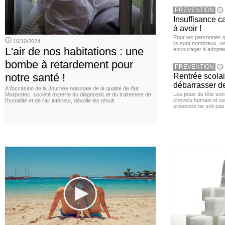
PREVENTION
Insuffisance c
à avoir !
Pour les personnes qu
16/10/2024
ils sont nombreux, u
L'air de nos habitations : une
encourager à adopter
bombe à retardement pour
PREVENTION
notre santé !
Rentrée scola
débarrasser d
A l’occasion de la Journée nationale de la qualité de l’air,
Les poux de tête sont 
Murprotec, société experte du diagnostic et du traitement de
chevelu humain et se
l’humidité et de l’air intérieur, dévoile les résult
présence ne soit pas