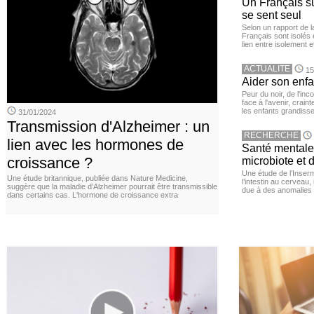
Un Français sur
se sent seul
Selon un rapport de 
Français sont isolés 
lien entre isolement e
ACTUALITE
15
Aider son enfa
Peur du noir, de l'i
face à l'avenir, cra
les enfants grandisse
31/01/2024
Transmission d'Alzheimer : un
RECHERCHE
lien avec les hormones de
Santé mentale 
croissance ?
microbiote et 
Une étude de l’Inserm
Une étude britannique, publiée dans Nature Medicine,
l’intestin au cerveau,
suggère que la maladie d’Alzheimer pourrait être transmissible
due à des anomalies d
dans certains cas. L'hormone de croissance extra