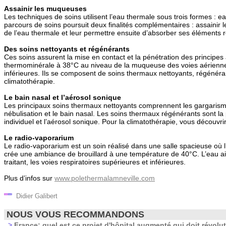
Assainir les muqueuses
Les techniques de soins utilisent l’eau thermale sous trois formes : e
parcours de soins poursuit deux finalités complémentaires : assainir
de l’eau thermale et leur permettre ensuite d’absorber ses éléments 
Des soins nettoyants et régénérants
Ces soins assurent la mise en contact et la pénétration des principes a
thermominérale à 38°C au niveau de la muqueuse des voies aérienne
inférieures. Ils se composent de soins thermaux nettoyants, régénéra
climatothérapie.
Le bain nasal et l’aérosol sonique
Les principaux soins thermaux nettoyants comprennent les gargarismes,
nébulisation et le bain nasal. Les soins thermaux régénérants sont la
individuel et l’aérosol sonique. Pour la climatothérapie, vous découvri
Le radio-vaporarium
Le radio-vaporarium est un soin réalisé dans une salle spacieuse où 
crée une ambiance de brouillard à une température de 40°C. L’eau ain
traitant, les voies respiratoires supérieures et inférieures.
Plus d’infos sur
www.polethermalamneville.com
Didier Galibert
NOUS VOUS RECOMMANDONS
>
France: quel est ce projet d'hôpital augmenté qui doit révolut