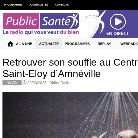
PROGRAMMES
JOURNALISTES
CONTACTS
A LA UNE
ACTUALITÉ
PROGRAMMES
REPLAY
WEBRADI
Retrouver son souffle au Cent
Saint-Eloy d’Amnéville
NEWS
03/03/2025 |
Didier Galibert