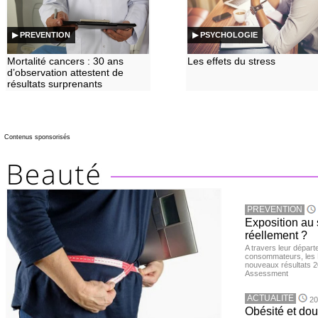
▶ PREVENTION
▶ PSYCHOLOGIE
Mortalité cancers : 30 ans
Les effets du stress
d’observation attestent de
résultats surprenants
Contenus sponsorisés
PREVENTION
Exposition au 
réellement ?
A travers leur départ
consommateurs, les L
nouveaux résultats 
Assessment
ACTUALITE
20
Obésité et doul