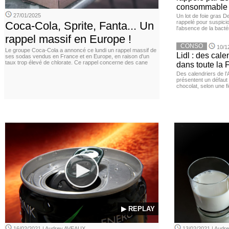
consommable
27/01/2025
Un lot de foie gras D
rappelé pour suspicio
Coca-Cola, Sprite, Fanta... Un
l'absence de la bacté
rappel massif en Europe !
CONSO
10/1
Le groupe Coca-Cola a annoncé ce lundi un rappel massif de
Lidl : des cale
ses sodas vendus en France et en Europe, en raison d'un
taux trop élevé de chlorate. Ce rappel concerne des cane
dans toute la 
Des calendriers de l
présentent un défaut 
chocolat, selon une f
▶ REPLAY
16/02/2021 | Audrey AVEAUX
13/02/2021 | Aud