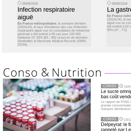
08/08/2026
08/08/2026
Infection respiratoire
La gastr
aiguë
En France métr
(2024s34), le ta
aiguë vus en con
En France métropolitaine
, la semaine dernière
été estimé à 62 
(2024s34), le taux d’incidence des cas d’infection
95% [47 ; 77]).
respiratoire aiguë vus en consultation de médecine
générale a été estimé à 89 cas pour 100 000
habitants (IC 95% [83 ; 96]) (sources de données :
Sentinelles et Electronic Medical Records (EMR)
IQVIA).
CONSO
15/0
Le sucre omnip
bas coût vend
Le rapport de l'ONG 
grande consommation
marques distributeur
CONSO
23/1
Delpeyrat: le f
rappelé par Le