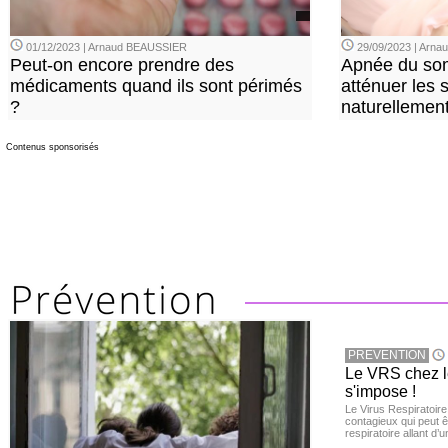
01/12/2023 | Arnaud BEAUSSIER
29/09/2023 | Arn
Peut-on encore prendre des
Apnée du so
médicaments quand ils sont périmés
atténuer les
?
naturellemen
Contenus sponsorisés
PREVENTION
Le VRS chez le
s'impose !
Le Virus Respiratoire
contagieux qui peut ê
respiratoire allant d’