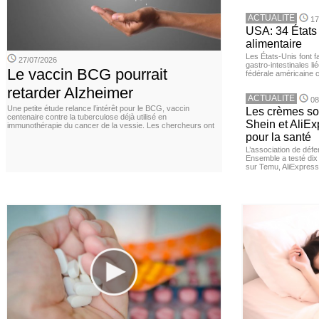
ACTUALITE
17
USA: 34 États 
alimentaire
Les États-Unis font 
27/07/2026
gastro-intestinales li
Le vaccin BCG pourrait
fédérale américaine 
retarder Alzheimer
ACTUALITE
08
Une petite étude relance l’intérêt pour le BCG, vaccin
Les crèmes so
centenaire contre la tuberculose déjà utilisé en
Shein et AliE
immunothérapie du cancer de la vessie. Les chercheurs ont
pour la santé
L’association de dé
Ensemble a testé di
sur Temu, AliExpress 