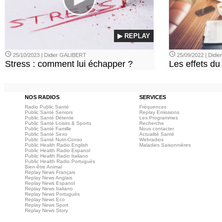
▶ REPLAY
25/10/2023 | Didier GALIBERT
25/09/2022 | Didi
Stress : comment lui échapper ?
Les effets du
NOS RADIOS
SERVICES
Radio Public Santé
Fréquences
Public Santé Seniors
Replay Emissions
Public Santé Détente
Les Programmes
Public Santé Loisirs & Sports
Recherche
Public Santé Famille
Nous contacter
Public Santé Sexo
Actualité Santé
Public Santé Nutri-Conso
Webradios
Public Health Radio English
Maladies Saisonnières
Public Health Radio Espanol
Public Health Radio Italiano
Public Health Radio Portuguès
Bien-être Animal
Replay News Français
Replay News Anglais
Replay News Espanol
Replay News Italiano
Replay News Portuguès
Replay News Eco
Replay News Sport
Replay News Story