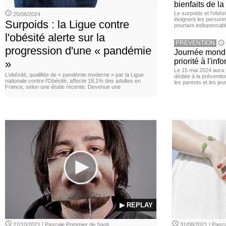
bienfaits de l
Le surpoids et l’obési
25/06/2024
éloignent les personn
Surpoids : la Ligue contre
pourtant indispensabl
l'obésité alerte sur la
PREVENTION
progression d'une « pandémie
Journée mondia
priorité à l'in
»
Le 15 mai 2024 aura l
L’obésité, qualifiée de « pandémie moderne » par la Ligue
dédiée à la préventio
nationale contre l’Obésité, affecte 18,1% des adultes en
les parents et les je
France, selon une étude récente. Devenue une
▶ REPLAY
27/10/2021 | Pascale Pommier de Santi
31/08/2021 | Pasca