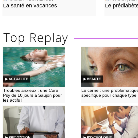
10/07/2021 | Didier GALIBERT
13/11/2022 | Didi
La santé en vacances
Le prédiabèt
▶ ACTUALITE
▶ BEAUTE
Troubles anxieux : une Cure
Le cerne : une problématiqu
Psy de 10 jours à Saujon pour
spécifique pour chaque type
les actifs !
▶ PREVENTION
▶ PSYCHOLOGIE