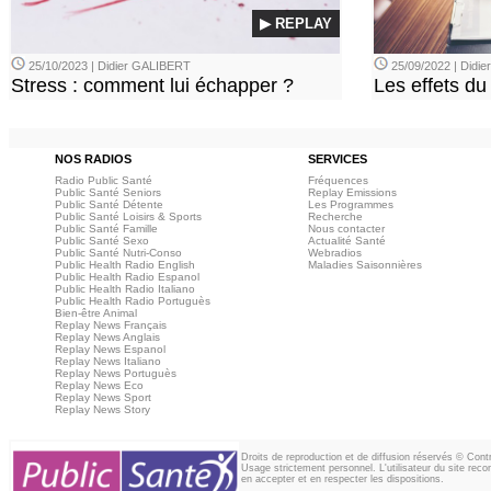
▶ REPLAY
25/10/2023 | Didier GALIBERT
25/09/2022 | Didi
Stress : comment lui échapper ?
Les effets du
NOS RADIOS
SERVICES
Radio Public Santé
Fréquences
Public Santé Seniors
Replay Emissions
Public Santé Détente
Les Programmes
Public Santé Loisirs & Sports
Recherche
Public Santé Famille
Nous contacter
Public Santé Sexo
Actualité Santé
Public Santé Nutri-Conso
Webradios
Public Health Radio English
Maladies Saisonnières
Public Health Radio Espanol
Public Health Radio Italiano
Public Health Radio Portuguès
Bien-être Animal
Replay News Français
Replay News Anglais
Replay News Espanol
Replay News Italiano
Replay News Portuguès
Replay News Eco
Replay News Sport
Replay News Story
Droits de reproduction et de diffusion réservés © Con
Usage strictement personnel. L'utilisateur du site reco
en accepter et en respecter les dispositions.