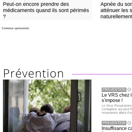
Peut-on encore prendre des
Apnée du so
médicaments quand ils sont périmés
atténuer les
?
naturellemen
Contenus sponsorisés
PREVENTION
Le VRS chez le
s'impose !
Le Virus Respiratoire
contagieux qui peut ê
respiratoire allant d’
PREVENTION
Insuffisance c