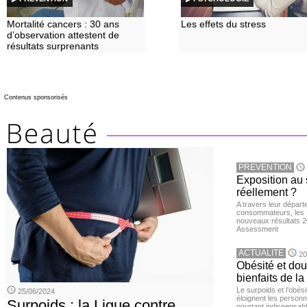
Mortalité cancers : 30 ans
Les effets du stress
d’observation attestent de
résultats surprenants
Contenus sponsorisés
PREVENTION
Exposition au 
réellement ?
A travers leur départ
consommateurs, les L
nouveaux résultats 
Assessment
ACTUALITE
20
Obésité et doul
bienfaits de l
Le surpoids et l’obési
25/06/2024
éloignent les personn
Surpoids : la Ligue contre
pourtant indispensabl