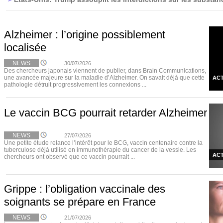
Alzheimer : l’origine possiblement
localisée
NEWS
30/07/2026
Des chercheurs japonais viennent de publier, dans Brain Communications,
une avancée majeure sur la maladie d’Alzheimer. On savait déjà que cette
ACT
pathologie détruit progressivement les connexions ...
Le vaccin BCG pourrait retarder Alzheimer
NEWS
27/07/2026
Une petite étude relance l’intérêt pour le BCG, vaccin centenaire contre la
tuberculose déjà utilisé en immunothérapie du cancer de la vessie. Les
ACT
chercheurs ont observé que ce vaccin pourrait ...
Grippe : l’obligation vaccinale des
soignants se prépare en France
NEWS
21/07/2026