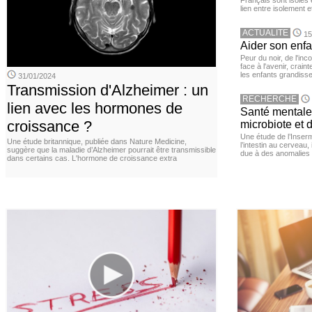
Français sont isolés 
lien entre isolement e
ACTUALITE
15
Aider son enfa
Peur du noir, de l'i
face à l'avenir, cra
les enfants grandisse
31/01/2024
Transmission d'Alzheimer : un
RECHERCHE
lien avec les hormones de
Santé mentale 
croissance ?
microbiote et 
Une étude de l’Inserm
Une étude britannique, publiée dans Nature Medicine,
l’intestin au cerveau,
suggère que la maladie d’Alzheimer pourrait être transmissible
due à des anomalies d
dans certains cas. L'hormone de croissance extra