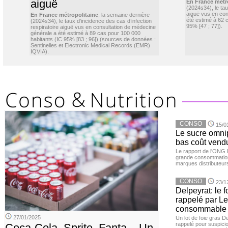
aiguë
En France métr
(2024s34), le ta
aiguë vus en con
En France métropolitaine
, la semaine dernière
été estimé à 62 
(2024s34), le taux d’incidence des cas d’infection
95% [47 ; 77]).
respiratoire aiguë vus en consultation de médecine
générale a été estimé à 89 cas pour 100 000
habitants (IC 95% [83 ; 96]) (sources de données :
Sentinelles et Electronic Medical Records (EMR)
IQVIA).
CONSO
15/0
Le sucre omnip
bas coût vend
Le rapport de l'ONG 
grande consommation
marques distributeur
CONSO
23/1
Delpeyrat: le f
rappelé par Le
consommable
27/01/2025
Un lot de foie gras D
rappelé pour suspicio
Coca-Cola, Sprite, Fanta... Un