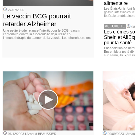
alimentaire
Les États-Unis font 
27/07/2026
gastro-intestinales li
Le vaccin BCG pourrait
fédérale américaine 
retarder Alzheimer
ACTUALITE
08
Une petite étude relance l’intérêt pour le BCG, vaccin
Les crèmes so
centenaire contre la tuberculose déjà utilisé en
Shein et AliE
immunothérapie du cancer de la vessie. Les chercheurs ont
pour la santé
L’association de dé
Ensemble a testé di
sur Temu, AliExpress 
01/12/2023 | Arnaud BEAUSSIER
29/09/2023 | Arn