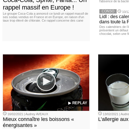
l'absence de la bacté
rappel massif en Europe !
CONSO
10/1
Le groupe Coca-Cola a annoncé ce lundi un rappel massif de
Lidl : des cale
ses sodas vendus en France et en Europe, en raison d'un
taux trop élevé de chlorate. Ce rappel concerne des cane
dans toute la 
Des calendriers de l
présentent un défaut 
chocolat, selon une f
▶ REPLAY
16/02/2021 | Audrey AVEAUX
13/02/2021 | Aud
Mieux connaître les boissons «
L’allergie aux
énergisantes »