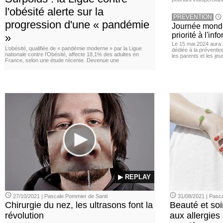
l'obésité alerte sur la
PREVENTION
progression d'une « pandémie
Journée mondia
priorité à l'in
»
Le 15 mai 2024 aura l
L’obésité, qualifiée de « pandémie moderne » par la Ligue
dédiée à la préventio
nationale contre l’Obésité, affecte 18,1% des adultes en
les parents et les je
France, selon une étude récente. Devenue une
▶ REPLAY
27/10/2021 | Pascale Pommier de Santi
31/08/2021 | Pasca
Chirurgie du nez, les ultrasons font la
Beauté et soi
révolution
aux allergies