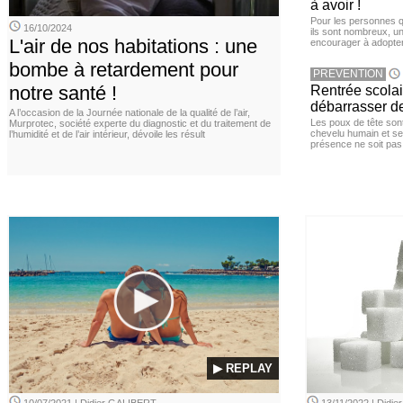
à avoir !
Pour les personnes qu
16/10/2024
ils sont nombreux, u
L'air de nos habitations : une
encourager à adopter
bombe à retardement pour
PREVENTION
notre santé !
Rentrée scola
débarrasser d
A l’occasion de la Journée nationale de la qualité de l’air,
Les poux de tête sont 
Murprotec, société experte du diagnostic et du traitement de
chevelu humain et se
l’humidité et de l’air intérieur, dévoile les résult
présence ne soit pas
▶ REPLAY