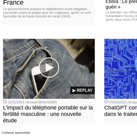
France
Ebola : Le pre
guéri »
Le gouvernement prépare le déploiement d’une obligation
Le premier cas d’Ebo
vaccinale contre la grippe pour les soignants, après un avis
humanitaire revenu d
favorable de la Haute Autorité de santé (HAS).
après deux tests PCR n
▶ REPLAY
12/11/2023 | Arnaud BEAUSSIER
24/10/2023 | Arn
L’impact du téléphone portable sur la
ChatGPT con
fertilité masculine : une nouvelle
dans le trait
étude
Contenus sponsorisés