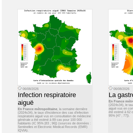
06/08/2026
06/08/2026
Infection respiratoire
La gastr
aiguë
En France métr
(2024s34), le ta
aiguë vus en con
En France métropolitaine
, la semaine dernière
été estimé à 62 
(2024s34), le taux d’incidence des cas d’infection
95% [47 ; 77]).
respiratoire aiguë vus en consultation de médecine
générale a été estimé à 89 cas pour 100 000
habitants (IC 95% [83 ; 96]) (sources de données :
Sentinelles et Electronic Medical Records (EMR)
IQVIA).