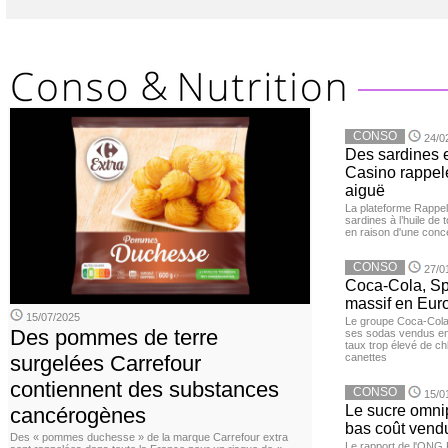
CONSO
24/0
Des sardines 
Casino rappelé
aiguë
La plateforme Rappel
sardines à l’huile de
en raison d'une conc
CONSO
27/0
Coca-Cola, Spr
massif en Euro
15/07/2025
Le groupe Coca-Cola 
Des pommes de terre
ses sodas vendus en 
taux trop élevé de c
surgelées Carrefour
canettes
contiennent des substances
CONSO
15/0
Le sucre omnip
cancérogènes
bas coût vend
Des « pommes duchesse » de la marque Carrefour extra
Le rapport de l'ONG 