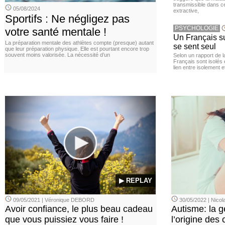
transmissible dans c
05/08/2024
extractive,
Sportifs : Ne négligez pas
PSYCHOLOGIE
votre santé mentale !
Un Français sur
La préparation mentale des athlètes compte (presque) autant
se sent seul
que leur préparation physique. Elle est pourtant encore trop
souvent moins valorisée. La nécessité d’un
Selon un rapport de 
Français sont isolés 
lien entre isolement e
▶ REPLAY
09/05/2021 | Véronique DEBORD
30/05/2022 | Nic
Avoir confiance, le plus beau cadeau
Autisme: la g
que vous puissiez vous faire !
l’origine des