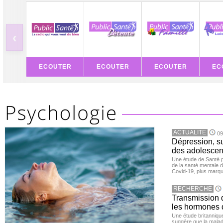
‹
ECOUTER
ECOUTER
ECOUTER
EC
ACTUALITE
09
Dépression, su
des adolescen
Une étude de Santé p
de la santé mentale 
Covid-19, plus marqué
RECHERCHE
Transmission d
les hormones 
Une étude britanniqu
suggère que la maladi