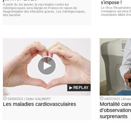
s'impose !
À partir du 1er janvier, la vaccination contre les
Le Virus Respiratoire
méningocoques sera élargie en France en raison de
contagieux qui peut ê
l'augmentation des infections graves. Les méningocoques,
respiratoire allant d’
des bactérie
▶ REPLAY
03/09/2021 | Didier GALIBERT
04/07/2021 | Arn
Les maladies cardiovasculaires
Mortalité can
d’observation
surprenants