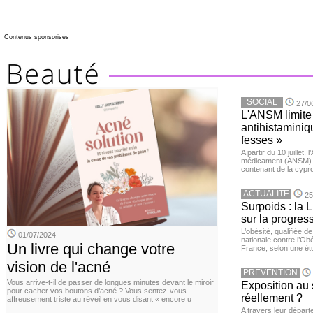
Contenus sponsorisés
SOCIAL
27/0
L'ANSM limite 
antihistaminiqu
fesses »
A partir du 10 juillet,
médicament (ANSM) a
contenant de la cypro
ACTUALITE
25
Surpoids : la L
sur la progres
L’obésité, qualifiée 
01/07/2024
nationale contre l’Ob
Un livre qui change votre
France, selon une é
vision de l'acné
PREVENTION
Vous arrive-t-il de passer de longues minutes devant le miroir
Exposition au 
pour cacher vos boutons d’acné ? Vous sentez-vous
réellement ?
affreusement triste au réveil en vous disant « encore u
A travers leur départ