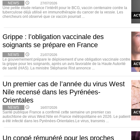
NEWS
27/07/2026
Une petite étude relance l’intérêt pour le BCG, vaccin centenaire contre la
tuberculose déjà utilisé en immunothérapie du cancer de la vessie. Les
ACT
chercheurs ont observé que ce vaccin pourrait ...
Grippe : l’obligation vaccinale des
soignants se prépare en France
NEWS
21/07/2026
Le gouvernement prépare le déploiement d’une obligation vaccinale contre
la grippe pour les soignants, après un avis favorable de la Haute Autorité
ACT
de santé (HAS). La ministre Stéphanie Rist annonce ...
Un premier cas de l’année du virus West
Nile recensé dans les Pyrénées-
Orientales
NEWS
16/07/2026
Santé publique France a confirmé cette semaine un premier cas
ACT
autochtone de virus West Nile en France métropolitaine en 2026. Le patient
a été infecté dans les Pyrénées-Orientales.Le virus, transmis ...
Un congé rémunéré pour les proches