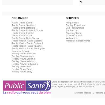
?
NOS RADIOS
SERVICES
Radio Public Santé
Fréquences
Public Santé Seniors
Replay Emissions
Public Santé Détente
Les Programmes
Public Santé Loisirs & Sports
Recherche
Public Santé Famille
Nous contacter
Public Santé Sexo
Actualité Santé
Public Santé Nutri-Conso
Webradios
Public Health Radio English
Maladies Saisonnières
Public Health Radio Espanol
Public Health Radio Italiano
Public Health Radio Portuguès
Bien-être Animal
Replay News Français
Replay News Anglais
Replay News Espanol
Replay News Italiano
Replay News Portuguès
Replay News Eco
Replay News Sport
Replay News Story
Droits de reproduction et de diffusion réservés © Con
Usage strictement personnel. L'utilisateur du site reco
en accepter et en respecter les dispositions.
Mentions légales
|
Conditions gé