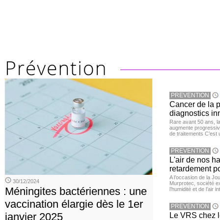
PREVENTION
Cancer de la pr
diagnostics in
Rare avant 50 ans, l
augmente progressive
de traitements C’est 
PREVENTION
L'air de nos h
retardement po
A l’occasion de la Jour
30/12/2024
Murprotec, société ex
Méningites bactériennes : une
l’humidité et de l’air i
vaccination élargie dès le 1er
PREVENTION
janvier 2025
Le VRS chez le