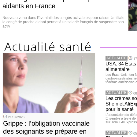
aidants en France
Nouveau venu dans l'éventail des congés activables pour raison familiale,
le congé de proche aidant permet à un salarié français de suspendre son
activ
ACTUALITE
17
USA: 34 États 
alimentaire
Les États-Unis font 
gastro-intestinales li
fédérale américaine 
ACTUALITE
08
Les crèmes so
Shein et AliE
pour la santé
L’association de dé
21/07/2026
Ensemble a testé di
Grippe : l’obligation vaccinale
sur Temu, AliExpress 
des soignants se prépare en
ACTUALITE
05