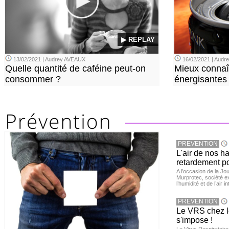
▶ REPLAY
13/02/2021 | Audrey AVEAUX
16/02/2021 | Aud
Quelle quantité de caféine peut-on
Mieux connaî
consommer ?
énergisantes
PREVENTION
L'air de nos h
retardement po
A l’occasion de la Jour
Murprotec, société ex
l’humidité et de l’air i
PREVENTION
Le VRS chez le
s'impose !