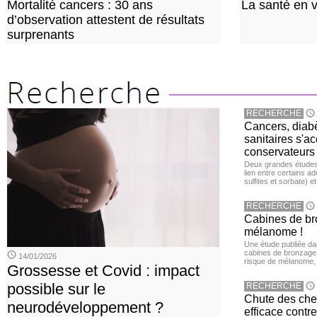
Mortalité cancers : 30 ans
La santé en 
d’observation attestent de résultats
surprenants
RECHERCHE
Cancers, diabè
sanitaires s'a
conservateurs
Deux grandes études 
lien entre certains ad
sulfites et sorbate) 
RECHERCHE
Cabines de bro
mélanome !
Une étude publiée d
cabines de bronzage ar
14/01/2026
risque de mélanome, 
Grossesse et Covid : impact
possible sur le
RECHERCHE
Chute des chev
neurodéveloppement ?
efficace contre