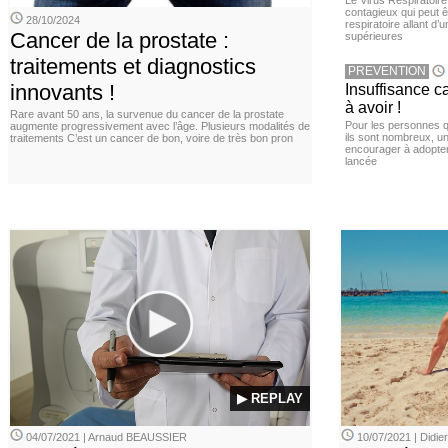
Le Virus Respiratoire
contagieux qui peut ê
28/10/2024
respiratoire allant d’
Cancer de la prostate :
supérieures
traitements et diagnostics
PREVENTION
innovants !
Insuffisance c
à avoir !
Rare avant 50 ans, la survenue du cancer de la prostate
Pour les personnes qu
augmente progressivement avec l’âge. Plusieurs modalités de
ils sont nombreux, u
traitements C’est un cancer de bon, voire de très bon pron
encourager à adopter
lancée
▶ REPLAY
04/07/2021 | Arnaud BEAUSSIER
10/07/2021 | Didi