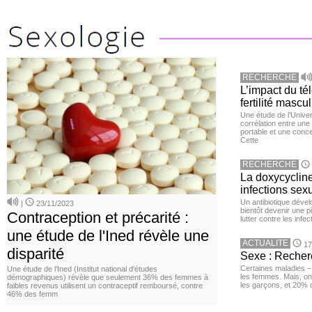
RECHERCHE
L’impact du té
fertilité mascu
Une étude de l’Unive
corrélation entre une 
portable et une conce
Cette
RECHERCHE
La doxycycline
infections sex
Un antibiotique dével
|
23/11/2023
bientôt devenir une p
Contraception et précarité :
lutter contre les inf
une étude de l'Ined révèle une
ACTUALITE
17
disparité
Sexe : Recher
Certaines maladies –
Une étude de l’Ined (Institut national d'études
les femmes. Mais, on 
démographiques) révèle que seulement 36% des femmes à
les garçons, et 20%
faibles revenus utilisent un contraceptif remboursé, contre
46% des femm