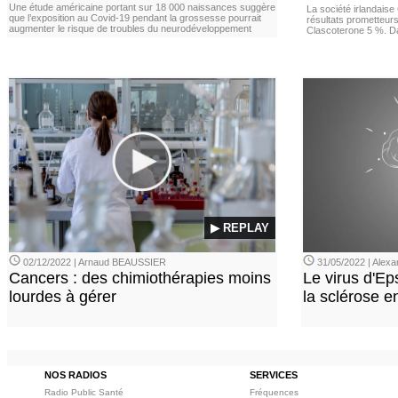
Une étude américaine portant sur 18 000 naissances suggère
La société irlandais
que l’exposition au Covid‑19 pendant la grossesse pourrait
résultats prometteurs
augmenter le risque de troubles du neurodéveloppement
Clascoterone 5 %. Da
▶ REPLAY
02/12/2022 | Arnaud BEAUSSIER
31/05/2022 | Ale
Cancers : des chimiothérapies moins
Le virus d'Ep
lourdes à gérer
la sclérose e
NOS RADIOS
SERVICES
Radio Public Santé
Fréquences