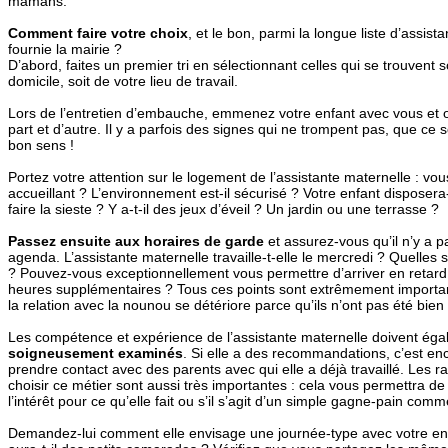
mamans.
Comment faire votre choix
, et le bon, parmi la longue liste d’assis
fournie la mairie ?
D’abord, faites un premier tri en sélectionnant celles qui se trouvent s
domicile, soit de votre lieu de travail.
Lors de l’entretien d’embauche, emmenez votre enfant avec vous et o
part et d’autre. Il y a parfois des signes qui ne trompent pas, que ce 
bon sens !
Portez votre attention sur le logement de l’assistante maternelle : vous
accueillant ? L’environnement est-il sécurisé ? Votre enfant disposera
faire la sieste ? Y a-t-il des jeux d’éveil ? Un jardin ou une terrasse ?
Passez ensuite aux horaires de garde
et assurez-vous qu’il n’y a p
agenda. L’assistante maternelle travaille-t-elle le mercredi ? Quelles
? Pouvez-vous exceptionnellement vous permettre d’arriver en retard 
heures supplémentaires ? Tous ces points sont extrêmement important
la relation avec la nounou se détériore parce qu’ils n’ont pas été bien
Les compétence et expérience de l’assistante maternelle doivent ég
soigneusement examinés
. Si elle a des recommandations, c’est e
prendre contact avec des parents avec qui elle a déjà travaillé. Les r
choisir ce métier sont aussi très importantes : cela vous permettra de 
l’intérêt pour ce qu’elle fait ou s’il s’agit d’un simple gagne-pain com
Demandez-lui comment elle envisage une journée-type avec votre enfa