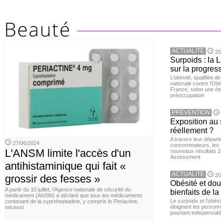
ACTUALITE
25
Surpoids : la L
sur la progres
L’obésité, qualifiée 
nationale contre l’Ob
France, selon une é
préoccupation
PREVENTION
Exposition au 
réellement ?
A travers leur départ
27/06/2024
consommateurs, les L
L'ANSM limite l'accès d'un
nouveaux résultats 
Assessment
antihistaminique qui fait «
ACTUALITE
20
grossir des fesses »
Obésité et doul
A partir du 10 juillet, l’Agence nationale de sécurité du
bienfaits de l
médicament (ANSM) a déclaré que tous les médicaments
Le surpoids et l’obési
contenant de la cyproheptadine, y compris le Periactine,
éloignent les personn
nécessi
pourtant indispensabl