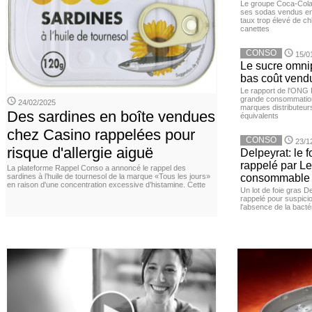
Le groupe Coca-Cola 
ses sodas vendus en 
taux trop élevé de c
canettes
CONSO
15/0
Le sucre omnip
bas coût vend
Le rapport de l'ONG 
grande consommation
24/02/2025
marques distributeur
Des sardines en boîte vendues
équivalents
chez Casino rappelées pour
CONSO
23/1
risque d'allergie aiguë
Delpeyrat: le f
rappelé par Le
La plateforme Rappel Conso a annoncé le rappel des
sardines à l’huile de tournesol de la marque «Tous les jours»
consommable
en raison d'une concentration excessive d’histamine. Cette
Un lot de foie gras D
rappelé pour suspicio
l'absence de la bacté