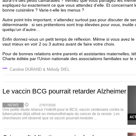
aura-t-il des petits camarades ? Vérifiez que vous partagez les mêm
expliquez-lui exactement ce que vous attendez d’elle. Et concernant le
bonne cuisinière ? Varie-t-elle les menus ?
Autre point très important, n’attendez surtout pas pour discuter de ses
déterminante : si ses prétentions sont trop élevées pour vous, inutile d
quelqu’un d’autre…
Enfin donnez-vous un petit temps de réflexion. Même si vous avez le 
vaut mieux en voir 2 ou 3 autres avant de faire votre choix.
Pour de bonnes relations entre parents et assistantes maternelles, té
Charte éditée par l’Union nationale des associations familiales sur le 
Caroline DURAND & Mélody DIEL
Le vaccin BCG pourrait retarder Alzheimer
NEWS
27/07/2026
Une petite étude relance l’intérêt pour le BCG, vaccin centenaire contre la
tuberculose déjà utilisé en immunothérapie du cancer de la vessie. Les
ACT
chercheurs ont observé que ce vaccin pourrait moduler ...