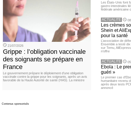
Les États-Unis font 
gastro-intestinales li
fédérale américaine 
ACTUALITE
08
Les crèmes so
Shein et AliE
pour la santé
L’association de dé
Ensemble a testé di
21/07/2026
sur Temu, AliExpress 
Grippe : l’obligation vaccinale
n’offre
des soignants se prépare en
ACTUALITE
05
France
Ebola : Le pre
guéri »
Le gouvernement prépare le déploiement d’une obligation
vaccinale contre la grippe pour les soignants, après un avis
Le premier cas d’Ebo
favorable de la Haute Autorité de santé (HAS). La ministre
humanitaire revenu d
après deux tests PCR n
annoncé
Contenus sponsorisés