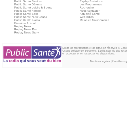
Public Santé Seniors
Replay Emissions
Public Santé Détente
Les Programmes
Public Santé Loisirs & Sports
Recherche
Public Santé Famille
Nous contacter
Public Santé Sexo
Actualité Santé
Public Santé Nutri-Conso
Webradios
Public Health Radio
Maladies Saisonnières
Bien-être Animal
Replay News
Replay News Eco
Replay News Story
Droits de reproduction et de diffusion réservés © Con
Usage strictement personnel. L'utilisateur du site reco
en accepter et en respecter les dispositions.
Mentions légales
|
Conditions gé