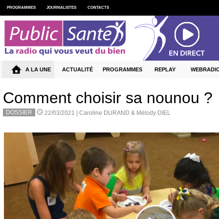
PROGRAMMES
JOURNALISTES
CONTACTS
A LA UNE
ACTUALITÉ
PROGRAMMES
REPLAY
WEBRADI
Comment choisir sa nounou ?
DOSSIER
22/03/2021 |
Caroline DURAND & Mélody DIEL