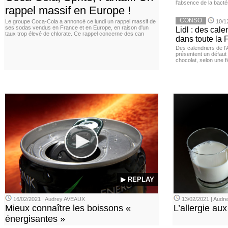
l'absence de la bacté
rappel massif en Europe !
CONSO
Le groupe Coca-Cola a annoncé ce lundi un rappel massif de
10/1
ses sodas vendus en France et en Europe, en raison d'un
Lidl : des cale
taux trop élevé de chlorate. Ce rappel concerne des can
dans toute la 
Des calendriers de l
présentent un défaut 
chocolat, selon une 
▶ REPLAY
16/02/2021 | Audrey AVEAUX
13/02/2021 | Aud
Mieux connaître les boissons «
L’allergie aux
énergisantes »