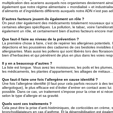
multiplication des acariens auxquels nos organismes deviennent ainsi
également que notre régime alimentaire « mondialisé » et industriali
d’aliments et d’ingrédients différents auxquels notre ADN n’est pas ad
D’autres facteurs jouent-ils également un rôle ?
On peut citer également des médicaments totalement nouveaux qui 
certaines allergies spécifiques. La pollution, le tabac, voire l’améliora
également un rôle, et certainement bien d’autres facteurs encore ma
Que faut-il faire au niveau de la prévention ?
La première chose à faire, c’est de repérer les allergènes potentiels. I
déjections et les poussières des cadavres de ces bestioles invisibles à
allergisantes. Mais aussi les pollens qui sont libérés lors des florais
bien d’herbacées et qui pénètrent de plus en plus dans les voies respi
Il y en a beaucoup d’autres ?
La liste est longue. Vous avez les moisissures, les poils et les plumes, 
les médicaments, les plantes d’appartement, les alliages de métaux...
Que faut-il faire une fois l’allergène en cause identifié ?
Une fois l’allergène identifié (il faut pour cela parfois recourir à des 
allergologue), le plus efficace est d’éviter d’entrer en contact avec lui
possible. Dans ce cas, un traitement s’impose pour la crise et si néces
selon le type d’allergie et sa gravité.
Quels sont ces traitements ?
Cela peut être la prise d’anti-histiminiques, de corticoïdes en crème
bronchodilatateurs en cas d’asthme. Et la désensibilisation est égal