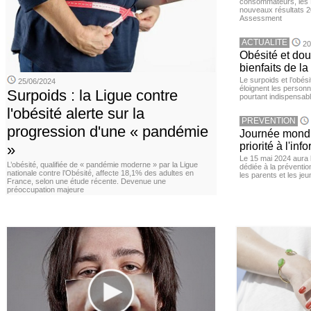
consommateurs, les L
nouveaux résultats 
Assessment
ACTUALITE
20
Obésité et doul
bienfaits de l
Le surpoids et l’obési
25/06/2024
éloignent les personn
Surpoids : la Ligue contre
pourtant indispensabl
l'obésité alerte sur la
PREVENTION
progression d'une « pandémie
Journée mondia
priorité à l'in
»
Le 15 mai 2024 aura l
L’obésité, qualifiée de « pandémie moderne » par la Ligue
dédiée à la préventio
nationale contre l’Obésité, affecte 18,1% des adultes en
les parents et les je
France, selon une étude récente. Devenue une
préoccupation majeure