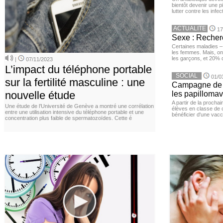
bientôt devenir une p
lutter contre les inf
ACTUALITE
17
Sexe : Recher
Certaines maladies –
les femmes. Mais, on 
les garçons, et 20%
|
07/11/2023
L’impact du téléphone portable
SOCIAL
01/0
sur la fertilité masculine : une
Campagne de v
nouvelle étude
les papillomav
A partir de la procha
Une étude de l’Université de Genève a montré une corrélation
élèves en classe de c
entre une utilisation intensive du téléphone portable et une
bénéficier d'une vacc
concentration plus faible de spermatozoïdes. Cette é