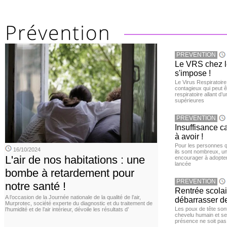
PREVENTION
Le VRS chez le
s'impose !
Le Virus Respiratoire
contagieux qui peut ê
respiratoire allant d’
supérieures
PREVENTION
Insuffisance c
à avoir !
Pour les personnes qu
16/10/2024
ils sont nombreux, u
L'air de nos habitations : une
encourager à adopter
lancée
bombe à retardement pour
PREVENTION
notre santé !
Rentrée scola
A l’occasion de la Journée nationale de la qualité de l’air,
débarrasser d
Murprotec, société experte du diagnostic et du traitement de
Les poux de tête sont 
l’humidité et de l’air intérieur, dévoile les résultats d’
chevelu humain et se
présence ne soit pas