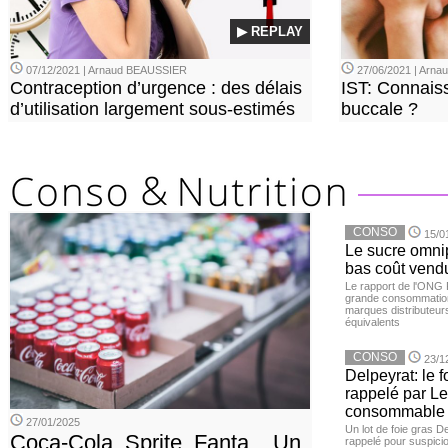
▶ REPLAY
07/12/2021 | Arnaud BEAUSSIER
27/06/2021 | Arn
Contraception d’urgence : des délais
IST: Connais
d’utilisation largement sous-estimés
buccale ?
CONSO
15/0
Le sucre omnip
bas coût vend
Le rapport de l'ONG 
grande consommation
marques distributeur
équivalents
CONSO
23/1
Delpeyrat: le f
rappelé par Le
consommable
27/01/2025
Un lot de foie gras D
Coca-Cola, Sprite, Fanta... Un
rappelé pour suspicio