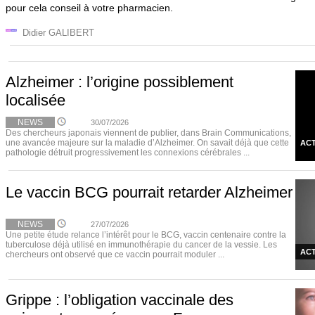
pour cela conseil à votre pharmacien.
Didier GALIBERT
Alzheimer : l’origine possiblement
localisée
NEWS
30/07/2026
Des chercheurs japonais viennent de publier, dans Brain Communications,
une avancée majeure sur la maladie d’Alzheimer. On savait déjà que cette
ACT
pathologie détruit progressivement les connexions cérébrales ...
Le vaccin BCG pourrait retarder Alzheimer
NEWS
27/07/2026
Une petite étude relance l’intérêt pour le BCG, vaccin centenaire contre la
tuberculose déjà utilisé en immunothérapie du cancer de la vessie. Les
ACT
chercheurs ont observé que ce vaccin pourrait moduler ...
Grippe : l’obligation vaccinale des