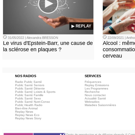
▶ REPLAY
31/05/2022 | Alexandra BRESSON
22/09/2021 | Ant
Le virus d'Epstein-Barr, une cause de
Alcool : mêm
la sclérose en plaques ?
consommation
cerveau
NOS RADIOS
SERVICES
Radio Public Santé
Fréquences
Public Santé Seniors
Replay Emissions
Public Santé Détente
Les Programmes
Public Santé Loisirs & Sports
Recherche
Public Santé Famille
Nous contacter
Public Santé Sexo
Actualité Santé
Public Santé Nutri-Conso
Webradios
Public Health Radio
Maladies Saisonnières
Bien-être Animal
Replay News
Replay News Eco
Replay News Story
Droits de reproduction et de diffusion réservés © Con