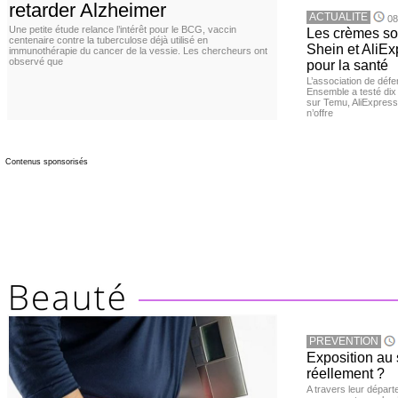
retarder Alzheimer
ACTUALITE
08
Une petite étude relance l’intérêt pour le BCG, vaccin
Les crèmes so
centenaire contre la tuberculose déjà utilisé en
Shein et AliE
immunothérapie du cancer de la vessie. Les chercheurs ont
observé que
pour la santé
L’association de dé
Ensemble a testé di
sur Temu, AliExpress 
n’offre
Contenus sponsorisés
PREVENTION
Exposition au 
réellement ?
A travers leur départ