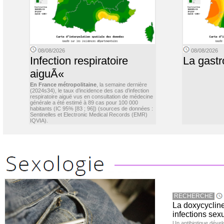
08/08/2026
08/08/2026
Infection respiratoire
La gastr
aiguÃ«
En France métropolitaine
, la semaine dernière
(2024s34), le taux d’incidence des cas d’infection
respiratoire aiguë vus en consultation de médecine
générale a été estimé à 89 cas pour 100 000
habitants (IC 95% [83 ; 96]) (sources de données :
Sentinelles et Electronic Medical Records (EMR)
IQVIA).
RECHERCHE
La doxycycline
infections sex
Un antibiotique dével