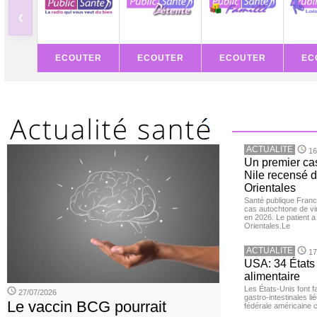
‹
ECOUTER
ECOUTER
ECOUTER
EC
ACTUALITE
16
Un premier ca
Nile recensé 
Orientales
Santé publique Franc
cas autochtone de vi
en 2026. Le patient a
Orientales.Le
ACTUALITE
17
USA: 34 États 
alimentaire
Les États-Unis font 
27/07/2026
gastro-intestinales li
Le vaccin BCG pourrait
fédérale américaine 