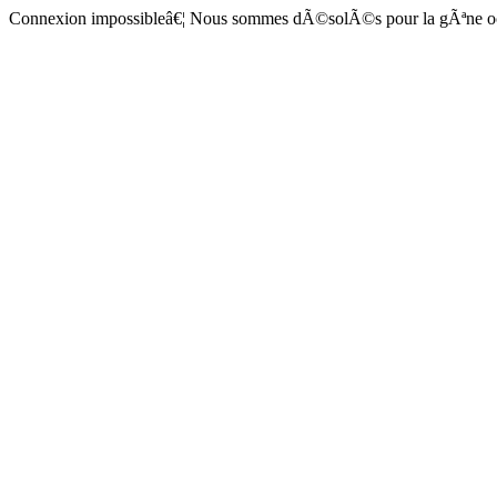
Connexion impossibleâ€¦ Nous sommes dÃ©solÃ©s pour la gÃªne 