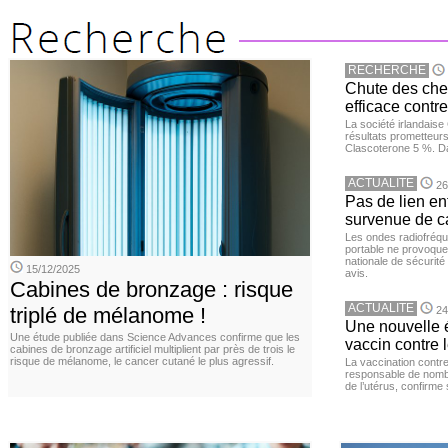
RECHERCHE
Chute des chev
efficace contre
La société irlandais
résultats prometteurs
Clascoterone 5 %. Da
ACTUALITE
26
Pas de lien en
survenue de c
Les ondes radiofréqu
portable ne provoque
nationale de sécurité
15/12/2025
avis.
Cabines de bronzage : risque
ACTUALITE
triplé de mélanome !
24
Une nouvelle é
Une étude publiée dans Science Advances confirme que les
vaccin contre l
cabines de bronzage artificiel multiplient par près de trois le
risque de mélanome, le cancer cutané le plus agressif.
La vaccination contr
responsable de nomb
de l’utérus, confirme