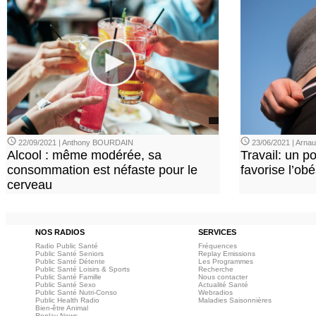
22/09/2021 | Anthony BOURDAIN
23/06/2021 | Arn
Alcool : même modérée, sa
Travail: un p
consommation est néfaste pour le
favorise l’ob
cerveau
NOS RADIOS
SERVICES
Radio Public Santé
Fréquences
Public Santé Seniors
Replay Emissions
Public Santé Détente
Les Programmes
Public Santé Loisirs & Sports
Recherche
Public Santé Famille
Nous contacter
Public Santé Sexo
Actualité Santé
Public Santé Nutri-Conso
Webradios
Public Health Radio
Maladies Saisonnières
Bien-être Animal
Replay News