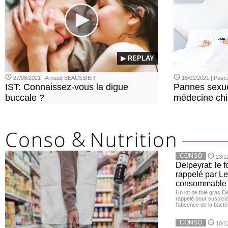
▶ REPLAY
27/06/2021 | Arnaud BEAUSSIER
15/01/2021 | Pasca
IST: Connaissez-vous la digue
Pannes sexue
buccale ?
médecine chi
CONSO
23/1
Delpeyrat: le f
rappelé par Le
consommable
Un lot de foie gras D
rappelé pour suspicio
l'absence de la bacté
CONSO
10/1