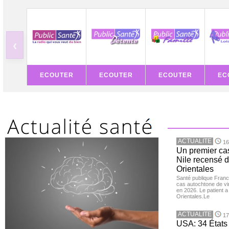
‹
ECOUTER
ECOUTER
ECOUTER
EC
ACTUALITE
16
Un premier ca
Nile recensé 
Orientales
Santé publique Franc
cas autochtone de vi
en 2026. Le patient a
Orientales.Le
ACTUALITE
17
USA: 34 États 