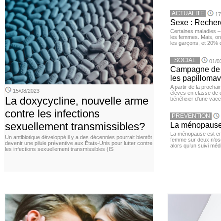
ACTUALITE
17
Sexe : Recher
Certaines maladies –
les femmes. Mais, on 
les garçons, et 20%
SOCIAL
01/0
Campagne de v
les papillomav
A partir de la procha
15/08/2023
élèves en classe de c
La doxycycline, nouvelle arme
bénéficier d'une vacc
contre les infections
PREVENTION
sexuellement transmissibles?
La ménopause,
La ménopause est en
Un antibiotique développé il y a des décennies pourrait bientôt
femme sur deux n’os
devenir une pilule préventive aux États-Unis pour lutter contre
alors qu’un suivi méd
les infections sexuellement transmissibles (IS