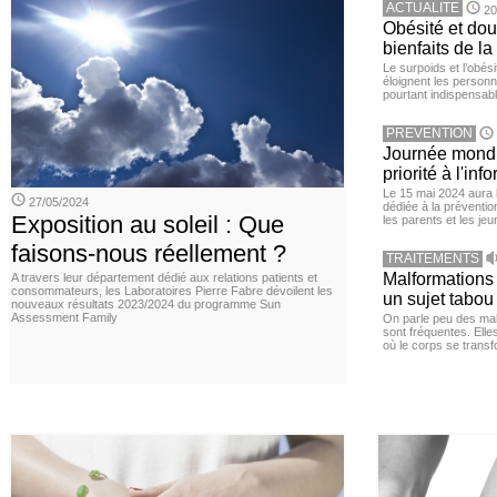
ACTUALITE
20
Obésité et doul
bienfaits de l
Le surpoids et l’obési
éloignent les personn
pourtant indispensabl
PREVENTION
Journée mondia
priorité à l'in
Le 15 mai 2024 aura l
27/05/2024
dédiée à la préventio
Exposition au soleil : Que
les parents et les je
faisons-nous réellement ?
TRAITEMENTS
Malformations 
A travers leur département dédié aux relations patients et
consommateurs, les Laboratoires Pierre Fabre dévoilent les
un sujet tabou 
nouveaux résultats 2023/2024 du programme Sun
Assessment Family
On parle peu des mal
sont fréquentes. Elle
où le corps se transf