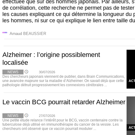
effectuée que sur des hommes japonais. Par ailleurs, s
de corrélation, cette recherche ne permet pas de tester
les causes expliquant ce qui détermine la longueur du 
les hommes, ni sur ce qui explique le lien entre taille du
Arnaud BEAUSSIER
Alzheimer : l’origine possiblement
localisée
NEWS
30/07/2026
Des chercheurs japonais viennent de publier, dans Brain Communications,
une avancée majeure sur la maladie d’Alzheimer. On savait déjà que cette
ACT
pathologie détruit progressivement les connexions cérébrales ...
Le vaccin BCG pourrait retarder Alzheimer
NEWS
27/07/2026
Une petite étude relance l’intérêt pour le BCG, vaccin centenaire contre la
tuberculose déjà utilisé en immunothérapie du cancer de la vessie. Les
ACT
chercheurs ont observé que ce vaccin pourrait moduler ...