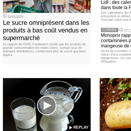
Lidl : des cale
dans toute la 
Des calendriers de l
présentent un défaut 
15/01/2025
chocolat, selon une 
Le sucre omniprésent dans les
produits à bas coût vendus en
CONSO
27/1
Monoprix rappe
supermarché
contaminées p
Le rapport de l'ONG Foodwatch révèle que les produits de
mangeuse de c
grande consommation les moins chers, surtout ceux de
Un lot de crevettes 
marques distributeurs, contiennent plus de sucre que leurs
raison d'une contamina
équiva
dangereuse. Les sach
d'Équateur,
▶ REPLAY