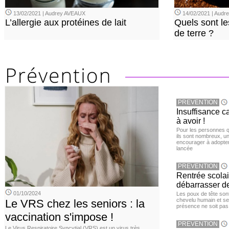
13/02/2021 | Audrey AVEAUX
14/02/2021 | Audrey
L’allergie aux protéines de lait
Quels sont le
de terre ?
PREVENTION
Insuffisance c
à avoir !
Pour les personnes qu
ils sont nombreux, u
encourager à adopter
lancée
PREVENTION
Rentrée scola
débarrasser d
01/10/2024
Les poux de tête sont 
chevelu humain et se
Le VRS chez les seniors : la
présence ne soit pas
vaccination s'impose !
PREVENTION
Le Virus Respiratoire Syncytial (VRS) est un virus très