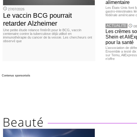
alimentaire
Les États-Unis font 
27/07/2026
gastro-intestinales li
Le vaccin BCG pourrait
fédérale américaine 
retarder Alzheimer
ACTUALITE
08
Une petite étude relance l’intérêt pour le BCG, vaccin
Les crèmes so
centenaire contre la tuberculose déjà utilisé en
Shein et AliE
immunothérapie du cancer de la vessie. Les chercheurs ont
observé que
pour la santé
L’association de dé
Ensemble a testé di
sur Temu, AliExpress 
n’offre
Contenus sponsorisés