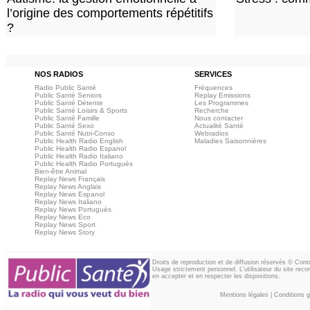
l’origine des comportements répétitifs
?
NOS RADIOS
SERVICES
Radio Public Santé
Fréquences
Public Santé Seniors
Replay Emissions
Public Santé Détente
Les Programmes
Public Santé Loisirs & Sports
Recherche
Public Santé Famille
Nous contacter
Public Santé Sexo
Actualité Santé
Public Santé Nutri-Conso
Webradios
Public Health Radio English
Maladies Saisonnières
Public Health Radio Espanol
Public Health Radio Italiano
Public Health Radio Portuguès
Bien-être Animal
Replay News Français
Replay News Anglais
Replay News Espanol
Replay News Italiano
Replay News Portuguès
Replay News Eco
Replay News Sport
Replay News Story
Droits de reproduction et de diffusion réservés © Con
Usage strictement personnel. L'utilisateur du site reco
en accepter et en respecter les dispositions.
Mentions légales
|
Conditions gé