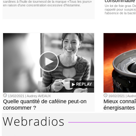
consommable
sardines à l’huile de tournesol de la marque «Tous les jours»
en raison d'une concentration excessive d’histamine.
Un lot de foie gras D
rappelé pour suspicio
l'absence de la bacté
▶ REPLAY
13/02/2021 | Audrey AVEAUX
16/02/2021 | Aud
Quelle quantité de caféine peut-on
Mieux connaî
consommer ?
énergisantes