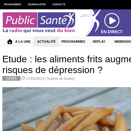
PROGRAMMES
JOURNALISTES
CONTACTS
A LA UNE
ACTUALITÉ
PROGRAMMES
REPLAY
WEBRADI
Etude : les aliments frits augm
risques de dépression ?
NEWS
27/04/2023 |
Sophie de Duiéry