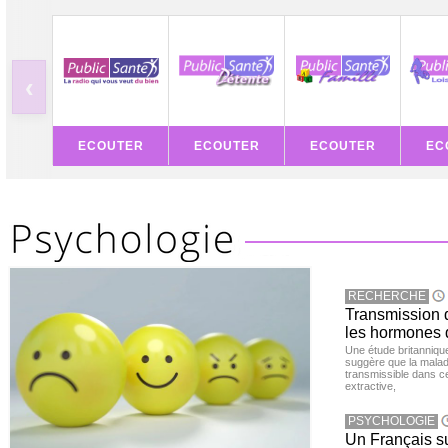
‹
ECOUTER
ECOUTER
ECOUTER
EC
RECHERCHE
Transmission d
les hormones 
Une étude britanniqu
suggère que la maladi
transmissible dans c
extractive,
PSYCHOLOGIE
Un Français sur