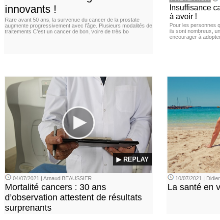
innovants !
Insuffisance c
à avoir !
Rare avant 50 ans, la survenue du cancer de la prostate
Pour les personnes qu
augmente progressivement avec l’âge. Plusieurs modalités de
ils sont nombreux, u
traitements C’est un cancer de bon, voire de très bo
encourager à adopter
▶ REPLAY
04/07/2021 | Arnaud BEAUSSIER
10/07/2021 | Didi
Mortalité cancers : 30 ans
La santé en 
d’observation attestent de résultats
surprenants