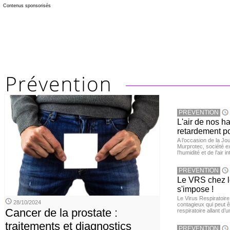
Contenus sponsorisés
PREVENTION
L'air de nos h
retardement po
A l’occasion de la Jour
Murprotec, société ex
l’humidité et de l’air i
PREVENTION
Le VRS chez le
s'impose !
Le Virus Respiratoire
28/10/2024
contagieux qui peut ê
Cancer de la prostate :
respiratoire allant d’
traitements et diagnostics
PREVENTION