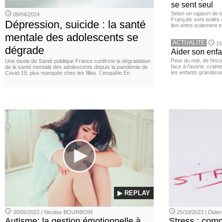
se sent seul
Selon un rapport de 
09/04/2024
Français sont isolés 
Dépression, suicide : la santé
lien entre isolement e
mentale des adolescents se
ACTUALITE
15
dégrade
Aider son enfa
Peur du noir, de l'i
Une étude de Santé publique France confirme la dégradation
face à l'avenir, cra
de la santé mentale des adolescents depuis la pandémie de
les enfants grandisse
Covid-19, plus marquée chez les filles. L’enquête En
▶ REPLAY
30/05/2022 | Nicolas BOURBOIN
25/10/2023 | Didi
Autisme: la gestion émotionnelle à
Stress : com