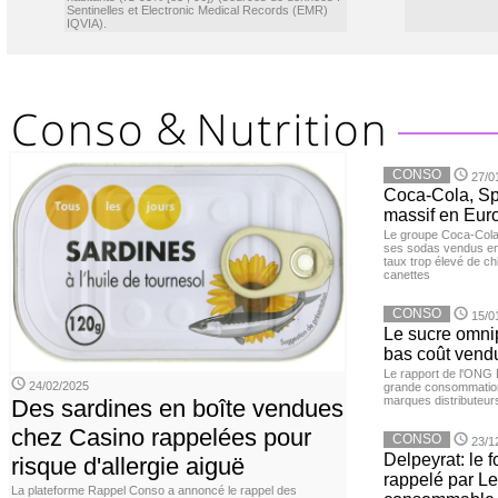
Sentinelles et Electronic Medical Records (EMR)
IQVIA).
CONSO
27/0
Coca-Cola, Spr
massif en Euro
Le groupe Coca-Cola 
ses sodas vendus en 
taux trop élevé de c
canettes
CONSO
15/0
Le sucre omnip
bas coût vend
Le rapport de l'ONG 
24/02/2025
grande consommation
marques distributeur
Des sardines en boîte vendues
chez Casino rappelées pour
CONSO
23/1
Delpeyrat: le f
risque d'allergie aiguë
rappelé par Le
La plateforme Rappel Conso a annoncé le rappel des