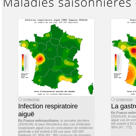
07/08/2026
07/08/2026
Infection respiratoire
La gastr
aiguë
En France métr
(2024s34), le ta
aiguë vus en con
En France métropolitaine
, la semaine dernière
été estimé à 62 
(2024s34), le taux d’incidence des cas d’infection
95% [47 ; 77]).
respiratoire aiguë vus en consultation de médecine
générale a été estimé à 89 cas pour 100 000
habitants (IC 95% [83 ; 96]) (sources de données :