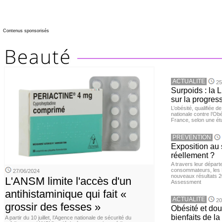
Contenus sponsorisés
ACTUALITE
25
Surpoids : la L
sur la progres
L’obésité, qualifiée 
nationale contre l’Ob
France, selon une é
PREVENTION
Exposition au 
réellement ?
A travers leur départ
consommateurs, les L
27/06/2024
nouveaux résultats 
L'ANSM limite l'accès d'un
Assessment
antihistaminique qui fait «
ACTUALITE
20
grossir des fesses »
Obésité et doul
bienfaits de l
A partir du 10 juillet, l’Agence nationale de sécurité du