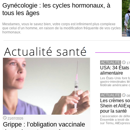
Gynécologie : les cycles hormonaux, à
tous les âges
Mesdames, vous le savez bien, votre corps est infiniment plus complexe
que celui d’un homme, en raison de la modification fréquente de vos cycles
hormonaux.
ACTUALITE
17
USA: 34 États 
alimentaire
Les États-Unis font 
gastro-intestinales li
fédérale américaine 
ACTUALITE
08
Les crèmes so
Shein et AliE
pour la santé
L’association de dé
21/07/2026
Ensemble a testé di
Grippe : l’obligation vaccinale
sur Temu, AliExpress 