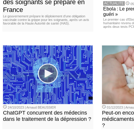
des soignants se prépare en
ACTUALITE
05
France
Ebola : Le pre
guéri »
Le gouvernement prépare le déploiement d’une obligation
Le premier cas d’Ebo
vaccinale contre la grippe pour les soignants, après un avis
humanitaire revenu d
favorable de la Haute Autorité de santé (HAS).
après deux tests PCR n
24/10/2023 | Arnaud BEAUSSIER
01/12/2023 | Arn
ChatGPT concurrent des médecins
Peut-on enco
dans le traitement de la dépression ?
médicaments 
?