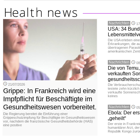
Nachrichten
17
USA: 34 Bund
Lebensmittelve
Die USA erleben ein
Erkrankungen, die au
übertragenen Parasit
amerikanischen Zent
Nachrichten
08
Die von Temu,
verkauften So
gesundheitssc
21/07/2026
Die Verbraucherschu
testete zehn kürzlic
Grippe: In Frankreich wird eine
verkaufte Sonnenschut
keines
Impfpflicht für Beschäftigte im
Gesundheitswesen vorbereitet.
Nachrichten
05
Ebola: Der erst
Die Regierung bereitet die Einführung einer
Grippeschutzimpfung für Beschäftigte im Gesundheitswesen
„geheilt“
vor, nachdem die französische Gesundheitsbehörde (HAS)
Der erste in Frankreic
eine positive
humanitärer Arzt, de
Republik Kongo zurüc