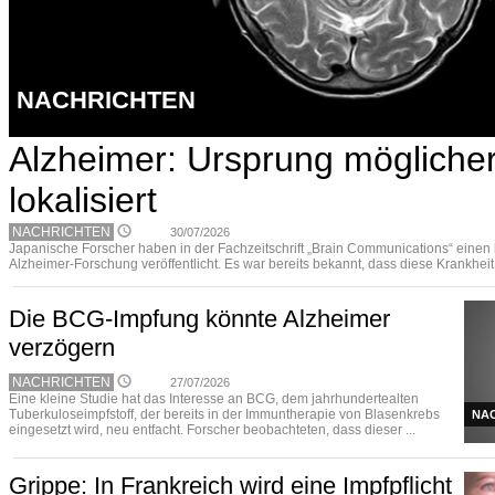
NACHRICHTEN
Alzheimer: Ursprung mögliche
lokalisiert
NACHRICHTEN
30/07/2026
Japanische Forscher haben in der Fachzeitschrift „Brain Communications“ eine
Alzheimer-Forschung veröffentlicht. Es war bereits bekannt, dass diese Krankheit 
Die BCG-Impfung könnte Alzheimer
verzögern
NACHRICHTEN
27/07/2026
Eine kleine Studie hat das Interesse an BCG, dem jahrhundertealten
Tuberkuloseimpfstoff, der bereits in der Immuntherapie von Blasenkrebs
NA
eingesetzt wird, neu entfacht. Forscher beobachteten, dass dieser ...
Grippe: In Frankreich wird eine Impfpflicht