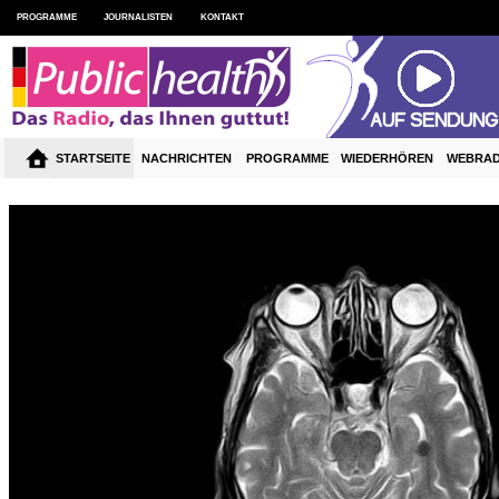
PROGRAMME
JOURNALISTEN
KONTAKT
STARTSEITE
NACHRICHTEN
PROGRAMME
WIEDERHÖREN
WEBRAD