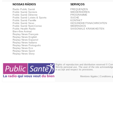
NOSSAS RÁDIOS
SERVIÇOS
Radio Public Santé
FREQUENZEN
Public Santé Seniors
WIEDERHÖREN
Public Santé Détente
PROGRAMME
Public Santé Loisirs & Sports
SUCHE
Public Santé Famille
KONTAKT
Public Santé Sexo
GESUNDHEITSNACHRICHTEN
Public Santé Nutri-Conso
WEBRADIOS
Public Health Radio
SAISONALE KRANKHEITEN
Bien-être Animal
Replay News Français
Replay News English
Replay News Espanol
Replay News Italiano
Replay News Portuguès
Replay News Eco
Replay News Sport
Replay News Story
Rights of reproduction and distribution reserved © Co
Strictly personal use. The user of the site acknowledg
in accept and respect its provisions.
Mentions légales
|
Conditions gé