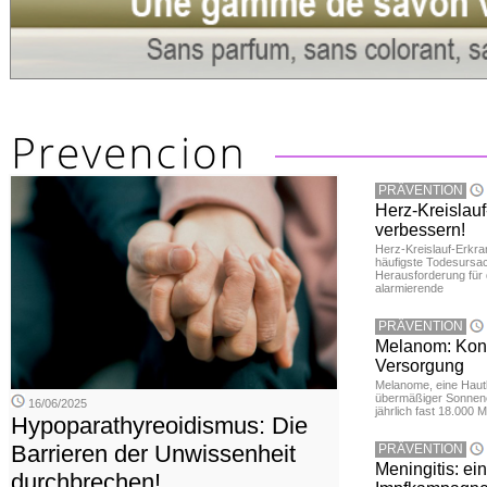
PRÄVENTION
Herz-Kreislau
verbessern!
Herz-Kreislauf-Erkra
häufigste Todesursac
Herausforderung für d
alarmierende
PRÄVENTION
Melanom: Konkr
Versorgung
Melanome, eine Hautk
übermäßiger Sonnene
16/06/2025
jährlich fast 18.000 
Hypoparathyreoidismus: Die
Barrieren der Unwissenheit
PRÄVENTION
Meningitis: ei
durchbrechen!