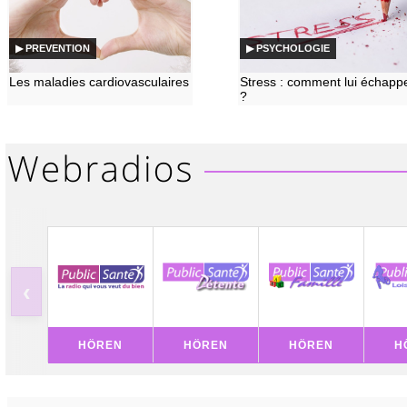
▶ PREVENTION
▶ PSYCHOLOGIE
Les maladies cardiovasculaires
Stress : comment lui échapp
?
‹
HÖREN
HÖREN
HÖREN
H