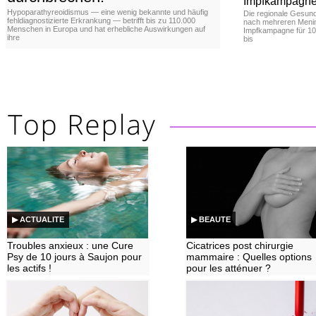
Impfkampagne
Hypoparathyreoidismus — eine wenig bekannte und häufig
Die regionale Gesun
fehldiagnostizierte Erkrankung — betrifft bis zu 110.000
nach mehreren Mening
Menschen in Europa und hat erhebliche Auswirkungen auf
Impfkampagne für 10
ihre
bis
▶ ACTUALITE
▶ BEAUTE
Troubles anxieux : une Cure
Cicatrices post chirurgie
Psy de 10 jours à Saujon pour
mammaire : Quelles options
les actifs !
pour les atténuer ?