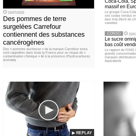
Coca-Cola, Spr
massif en Euro
Le groupe Coca-Cola 
15/07/2025
ses sodas vendus en 
Des pommes de terre
taux trop élevé de c
canettes
surgelées Carrefour
contiennent des substances
CONSO
15/0
Le sucre omnip
cancérogènes
bas coût vend
Des « pommes duchesse » de la marque Carrefour extra
Le rapport de l'ONG 
sont rappelées dans toute la France pour un risque de «
grande consommation
contamination chimique » lié à la présence d’hydrocarbures
marques distributeur
aromatiq
équivalents
▶ REPLAY