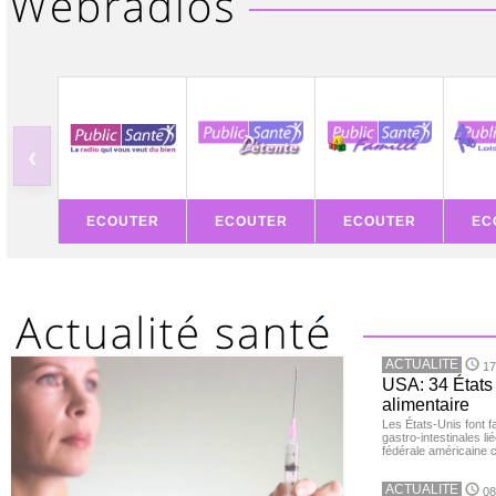
‹
ECOUTER
ECOUTER
ECOUTER
EC
ACTUALITE
17
USA: 34 États 
alimentaire
Les États-Unis font 
gastro-intestinales li
fédérale américaine 
ACTUALITE
08