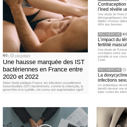
Contraception 
l'Ined révèle u
Une étude de l’Ined (I
démographiques) ré
faibles revenus utili
46% des femmes
RECHERCHE
L’impact du té
fertilité mascu
Une étude de l’Unive
corrélation entre une 
|
13/12/2023
portable et une conce
Cette
Une hausse marquée des IST
bactériennes en France entre
RECHERCHE
La doxycycline
2020 et 2022
infections sex
Selon Santé publique France, les infections sexuellement
Un antibiotique dével
transmissibles (IST) bactériennes, comme la chlamydia, la
bientôt devenir une p
gonorrhée et la syphilis, ont connu une augmentation signif
lutter contre les inf