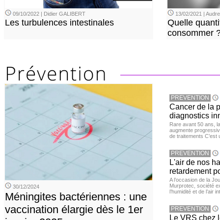
09/10/2022 | Didier GALIBERT
13/02/2021 | Aud
Les turbulences intestinales
Quelle quanti
consommer 
PREVENTION
Cancer de la pr
diagnostics in
Rare avant 50 ans, l
augmente progressive
de traitements C’est 
PREVENTION
L'air de nos h
retardement po
A l’occasion de la Jour
Murprotec, société ex
30/12/2024
l’humidité et de l’air i
Méningites bactériennes : une
vaccination élargie dès le 1er
PREVENTION
Le VRS chez le