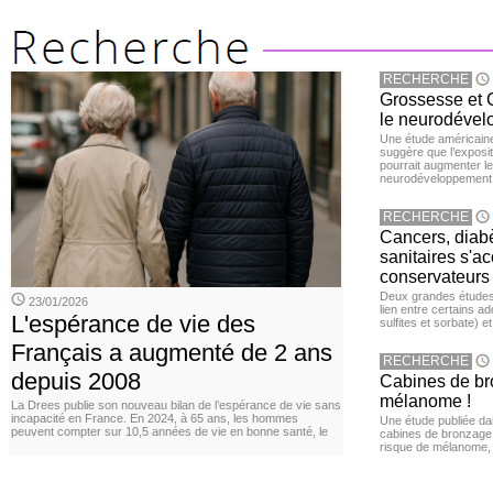
RECHERCHE
Grossesse et C
le neurodével
Une étude américaine
suggère que l’exposi
pourrait augmenter le
neurodéveloppement
RECHERCHE
Cancers, diabè
sanitaires s'a
conservateurs
Deux grandes études 
23/01/2026
lien entre certains ad
L'espérance de vie des
sulfites et sorbate) 
Français a augmenté de 2 ans
RECHERCHE
depuis 2008
Cabines de bro
mélanome !
La Drees publie son nouveau bilan de l’espérance de vie sans
incapacité en France. En 2024, à 65 ans, les hommes
Une étude publiée d
peuvent compter sur 10,5 années de vie en bonne santé, le
cabines de bronzage ar
risque de mélanome, 