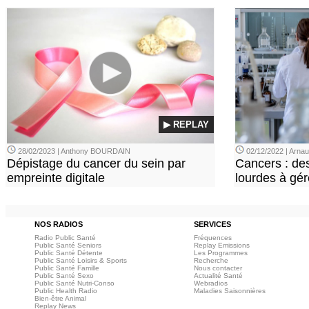
▶ REPLAY
28/02/2023 | Anthony BOURDAIN
02/12/2022 | Arn
Dépistage du cancer du sein par
Cancers : de
empreinte digitale
lourdes à gér
NOS RADIOS
SERVICES
Radio Public Santé
Fréquences
Public Santé Seniors
Replay Emissions
Public Santé Détente
Les Programmes
Public Santé Loisirs & Sports
Recherche
Public Santé Famille
Nous contacter
Public Santé Sexo
Actualité Santé
Public Santé Nutri-Conso
Webradios
Public Health Radio
Maladies Saisonnières
Bien-être Animal
Replay News