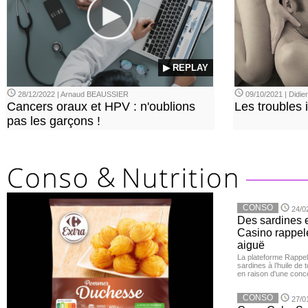
▶ REPLAY
28/12/2022 | Arnaud BEAUSSIER
09/10/2021 | Didi
Cancers oraux et HPV : n'oublions
Les troubles 
pas les garçons !
CONSO
24/0
Des sardines 
Casino rappelé
aiguë
La plateforme Rappel
sardines à l’huile de
en raison d'une conc
CONSO
27/0