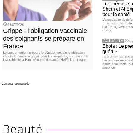
Les crèmes so
Shein et AliE
pour la santé
L’association de dé
Ensemble a testé di
21/07/2026
sur Temu, AliExpress 
Grippe : l’obligation vaccinale
n’offre
des soignants se prépare en
ACTUALITE
05
France
Ebola : Le pre
guéri »
Le gouvernement prépare le déploiement d’une obligation
vaccinale contre la grippe pour les soignants, après un avis
Le premier cas d’Ebo
favorable de la Haute Autorité de santé (HAS). La ministre
humanitaire revenu d
après deux tests PCR n
annoncé
Contenus sponsorisés