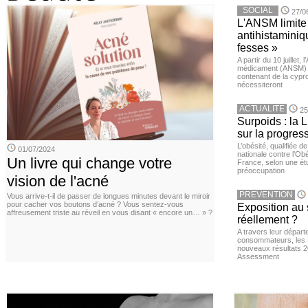
SOCIAL
27/0
L'ANSM limite 
antihistaminiqu
fesses »
A partir du 10 juillet,
médicament (ANSM) a
contenant de la cypro
nécessiteront
ACTUALITE
25
Surpoids : la L
sur la progres
L’obésité, qualifiée 
01/07/2024
nationale contre l’Ob
Un livre qui change votre
France, selon une é
préoccupation
vision de l'acné
PREVENTION
Vous arrive-t-il de passer de longues minutes devant le miroir
pour cacher vos boutons d’acné ? Vous sentez-vous
Exposition au 
affreusement triste au réveil en vous disant « encore un… » ?
réellement ?
A travers leur départ
consommateurs, les L
nouveaux résultats 
Assessment