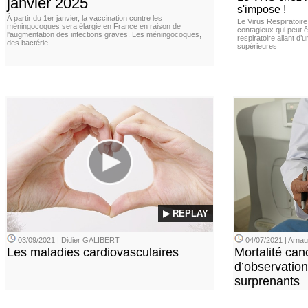
janvier 2025
s'impose !
À partir du 1er janvier, la vaccination contre les
Le Virus Respiratoire
méningocoques sera élargie en France en raison de
contagieux qui peut ê
l'augmentation des infections graves. Les méningocoques,
respiratoire allant d’
des bactérie
supérieures
▶ REPLAY
03/09/2021 | Didier GALIBERT
04/07/2021 | Arn
Les maladies cardiovasculaires
Mortalité can
d’observation
surprenants