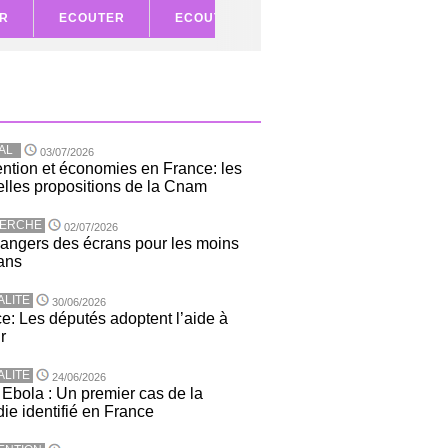
R
ECOUTER
ECOUTER
ECOUTER
ECOU
AL
03/07/2026
ntion et économies en France: les
lles propositions de la Cnam
ERCHE
02/07/2026
angers des écrans pour les moins
ans
ALITE
30/06/2026
e: Les députés adoptent l’aide à
r
ALITE
24/06/2026
 Ebola : Un premier cas de la
ie identifié en France