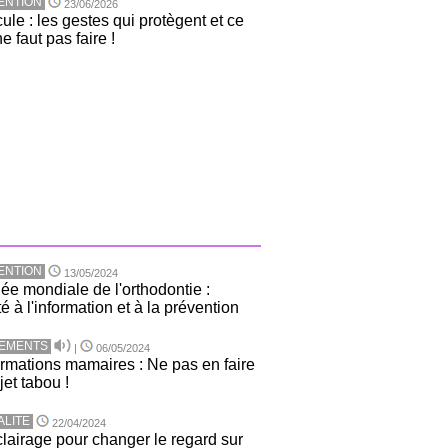
ENTION
23/06/2026
ule : les gestes qui protègent et ce
ne faut pas faire !
ENTION
13/05/2024
ée mondiale de l'orthodontie :
té à l'information et à la prévention
TEMENTS
|
06/05/2024
rmations mamaires : Ne pas en faire
jet tabou !
ALITE
22/04/2024
lairage pour changer le regard sur