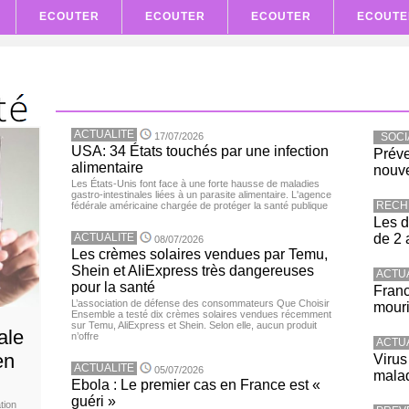
ECOUTER
ECOUTER
ECOUTER
ECOUTE
ACTUALITE
17/07/2026
SOCI
USA: 34 États touchés par une infection
Préve
alimentaire
nouve
Les États-Unis font face à une forte hausse de maladies
gastro-intestinales liées à un parasite alimentaire. L'agence
RECH
fédérale américaine chargée de protéger la santé publique
Les d
ACTUALITE
de 2 
08/07/2026
Les crèmes solaires vendues par Temu,
Shein et AliExpress très dangereuses
ACTU
pour la santé
Franc
L’association de défense des consommateurs Que Choisir
mouri
Ensemble a testé dix crèmes solaires vendues récemment
sur Temu, AliExpress et Shein. Selon elle, aucun produit
ale
n’offre
ACTU
en
Virus
ACTUALITE
05/07/2026
malad
Ebola : Le premier cas en France est «
guéri »
tion