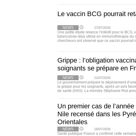
Le vaccin BCG pourrait ret
NEWS
27/07/2026
Une petite étude relance l’intérêt pour le BCG, 
tuberculose déjà utilisé en immunothérapie du 
chercheurs ont observé que ce vaccin pourrait m
Grippe : l’obligation vacci
soignants se prépare en F
NEWS
21/07/2026
Le gouvernement prépare le déploiement d’une 
la grippe pour les soignants, après un avis favo
de santé (HAS). La ministre Stéphanie Rist annon
Un premier cas de l’année
Nile recensé dans les Pyr
Orientales
NEWS
16/07/2026
Santé publique France a confirmé cette semain