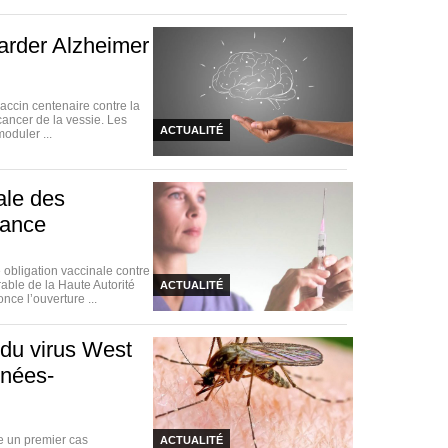
arder Alzheimer
vaccin centenaire contre la
cancer de la vessie. Les
ACTUALITÉ
oduler ...
nale des
rance
obligation vaccinale contre
rable de la Haute Autorité
ACTUALITÉ
ce l’ouverture ...
 du virus West
énées-
e un premier cas
ACTUALITÉ