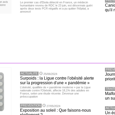
PREV
un avis
Le premier cas d’Ebola détecté en France, un médecin
Canic
istre
humanitaire revenu de RDC le 23 juin, est désormais guéri
après deux tests PCR négatifs et a pu quitter l’hôpital, a
qu'il 
annoncé
PREV
ACTUALITE
Journ
25/06/2024
Surpoids : la Ligue contre l'obésité alerte
priori
sur la progression d'une « pandémie »
L’obésité, qualifiée de « pandémie moderne » par la Ligue
TRAI
nationale contre l’Obésité, affecte 18,1% des adultes en
Malfo
France, selon une étude récente. Devenue une
préoccupation
un su
PREVENTION
27/05/2024
ACTU
Exposition au soleil : Que faisons-nous
Un éc
réellement ?