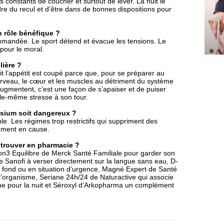
 constants de coucher et surtout de lever. La nuit le
re du recul et d’être dans de bonnes dispositions pour
n rôle bénéfique ?
ommandée. Le sport détend et évacue les tensions. Le
pour le moral.
lière ?
it l’appétit est coupé parce que, pour se préparer au
cerveau, le cœur et les muscles au détriment du système
s augmentent, c’est une façon de s’apaiser et de puiser
elle-même stresse à son tour.
ésium soit dangereux ?
 Les régimes trop restrictifs qui suppriment des
lement en cause.
 trouver en pharmacie ?
n3 Equilibre de Merck Santé Familiale pour garder son
 Sanofi à verser directement sur la langue sans eau, D-
 fond ou en situation d’urgence, Magné Expert de Santé
 l’organisme, Seriane 24h/24 de Naturactive qui associe
une pour la nuit et Séroxyl d’Arkopharma un complément