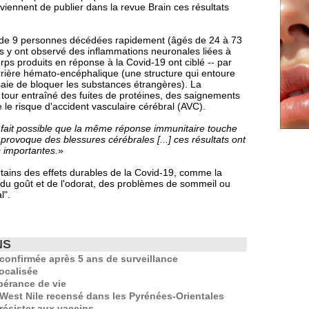
iennent de publier dans la revue Brain ces résultats
ux de 9 personnes décédées rapidement (âgés de 24 à 73
Ils y ont observé des inflammations neuronales liées à
rps produits en réponse à la Covid-19 ont ciblé -- par
arrière hémato-encéphalique (une structure qui entoure
aie de bloquer les substances étrangères). La
 tour entraîné des fuites de protéines, des saignements
 le risque d'accident vasculaire cérébral (AVC).
 à fait possible que la même réponse immunitaire touche
i provoque des blessures cérébrales [...] ces résultats ont
s importantes.
»
rtains des effets durables de la Covid-19, comme la
e du goût et de l'odorat, des problèmes de sommeil ou
l".
NS
confirmée après 5 ans de surveillance
localisée
pérance de vie
 West Nile recensé dans les Pyrénées-Orientales
résister aux vaccins