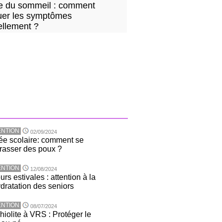
 du sommeil : comment
uer les symptômes
ellement ?
NTION
02/09/2024
ée scolaire: comment se
rasser des poux ?
NTION
12/08/2024
rs estivales : attention à la
dratation des seniors
NTION
08/07/2024
hiolite à VRS : Protéger le