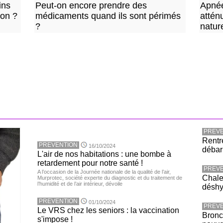
ins
Peut-on encore prendre des
Apnée
ion ?
médicaments quand ils sont périmés
attén
?
natur
PREVE
Rentr
PREVENTION
16/10/2024
débar
L'air de nos habitations : une bombe à
retardement pour notre santé !
PREVE
A l’occasion de la Journée nationale de la qualité de l’air,
Chaleu
Murprotec, société experte du diagnostic et du traitement de
l’humidité et de l’air intérieur, dévoile
déshy
PREVENTION
01/10/2024
PREVE
Le VRS chez les seniors : la vaccination
Bronc
s'impose !