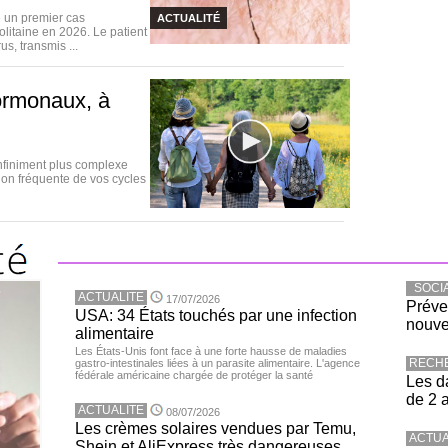
 un premier cas
ACTUALITÉ
litaine en 2026. Le patient
s, transmis ...
ormonaux, à
nfiniment plus complexe
ion fréquente de vos cycles
SOCI
ACTUALITE
17/07/2026
Préve
USA: 34 États touchés par une infection
nouve
alimentaire
Les États-Unis font face à une forte hausse de maladies
RECH
gastro-intestinales liées à un parasite alimentaire. L'agence
fédérale américaine chargée de protéger la santé
Les d
de 2 
ACTUALITE
08/07/2026
Les crèmes solaires vendues par Temu,
ACTUA
Shein et AliExpress très dangereuses