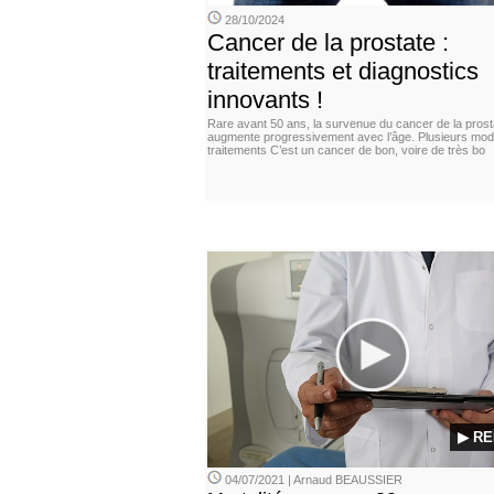
28/10/2024
Cancer de la prostate :
traitements et diagnostics
innovants !
Rare avant 50 ans, la survenue du cancer de la prost
augmente progressivement avec l’âge. Plusieurs moda
traitements C’est un cancer de bon, voire de très bo
▶ RE
04/07/2021 | Arnaud BEAUSSIER