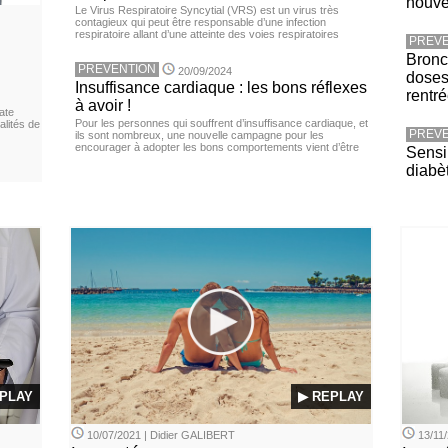
nouv
Le Virus Respiratoire Syncytial (VRS) est un virus très
contagieux qui peut être responsable d’une infection
respiratoire allant d’une atteinte des voies respiratoires
PREVE
Bronch
PREVENTION
20/09/2024
doses
Insuffisance cardiaque : les bons réflexes
rentr
à avoir !
ate
Pour les personnes qui souffrent d’insuffisance cardiaque, et
lités de
PREVE
ils sont nombreux, une nouvelle campagne pour les
encourager à adopter les bons comportements vient d’être
Sensib
diabè
PLAY
▶ REPLAY
10/07/2021 | Didier GALIBERT
13/11/