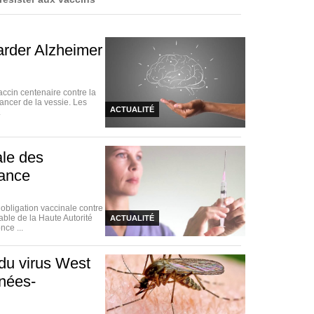
arder Alzheimer
accin centenaire contre la
ancer de la vessie. Les
ACTUALITÉ
.
ale des
rance
bligation vaccinale contre
able de la Haute Autorité
ACTUALITÉ
nce ...
du virus West
énées-