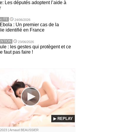
e: Les députés adoptent l’aide à
r
LITE
24/06/2026
 Ebola : Un premier cas de la
ie identifié en France
NTION
23/06/2026
le : les gestes qui protègent et ce
ne faut pas faire !
▶ REPLAY
/2023 | Arnaud BEAUSSIER