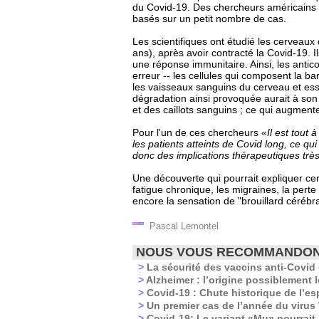
du Covid-19. Des chercheurs américains v
basés sur un petit nombre de cas.
Les scientifiques ont étudié les cervea
ans), après avoir contracté la Covid-19. 
une réponse immunitaire. Ainsi, les antico
erreur -- les cellules qui composent la b
les vaisseaux sanguins du cerveau et ess
dégradation ainsi provoquée aurait à son
et des caillots sanguins ; ce qui augmente
Pour l'un de ces chercheurs «
Il est tout
les patients atteints de Covid long, ce qu
donc des implications thérapeutiques trè
Une découverte qui pourrait expliquer ce
fatigue chronique, les migraines, la pert
encore la sensation de "brouillard cérébra
Pascal Lemontel
NOUS VOUS RECOMMANDO
>
La sécurité des vaccins anti-Covid 
>
Alzheimer : l’origine possiblement 
>
Covid-19 : Chute historique de l’es
>
Un premier cas de l’année du virus
>
Covid-19: Le variant «Mu» pourrait 