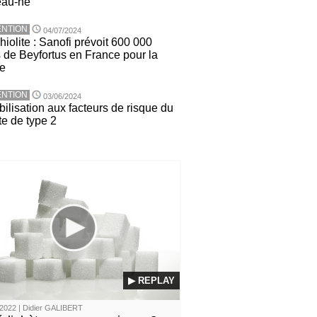
eau-né
NTION
04/07/2024
iolite : Sanofi prévoit 600 000
 de Beyfortus en France pour la
ée
NTION
03/06/2024
ilisation aux facteurs de risque du
te de type 2
▶ REPLAY
2022 | Didier GALIBERT