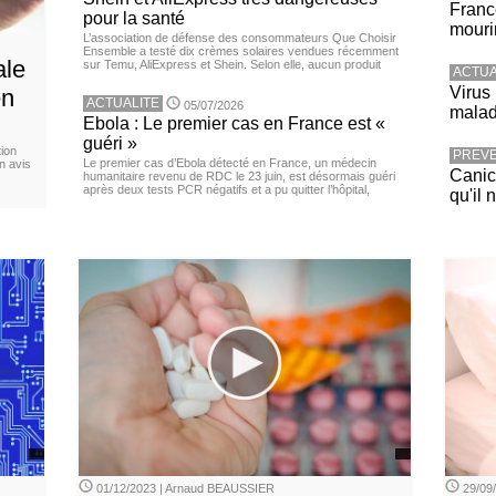
Franc
pour la santé
mouri
L’association de défense des consommateurs Que Choisir
Ensemble a testé dix crèmes solaires vendues récemment
ale
sur Temu, AliExpress et Shein. Selon elle, aucun produit
ACTUA
Virus
en
ACTUALITE
05/07/2026
malad
Ebola : Le premier cas en France est «
guéri »
ion
PREVE
Le premier cas d’Ebola détecté en France, un médecin
n avis
Canicu
humanitaire revenu de RDC le 23 juin, est désormais guéri
après deux tests PCR négatifs et a pu quitter l’hôpital,
qu'il 
01/12/2023 | Arnaud BEAUSSIER
29/09