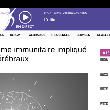
ES
REPLAY
WEBRADIOS
FREQUENCES
SERVICES
NEWSLE
tème immunitaire impliqué
érébraux