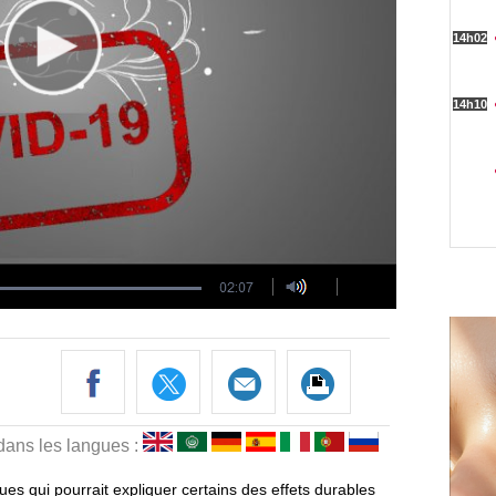
 dans les langues :
ues qui pourrait expliquer certains des effets durables