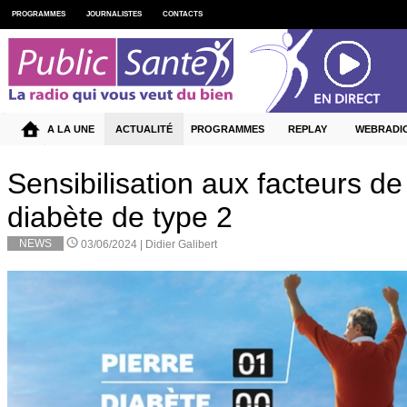
PROGRAMMES
JOURNALISTES
CONTACTS
A LA UNE
ACTUALITÉ
PROGRAMMES
REPLAY
WEBRADI
Sensibilisation aux facteurs de
diabète de type 2
NEWS
03/06/2024 |
Didier Galibert