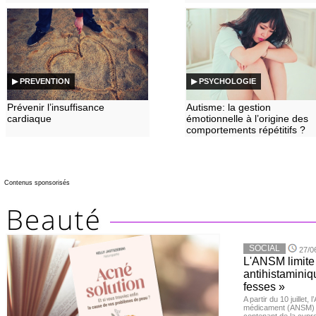
▶ PREVENTION
▶ PSYCHOLOGIE
Prévenir l’insuffisance
Autisme: la gestion
cardiaque
émotionnelle à l’origine des
comportements répétitifs ?
Contenus sponsorisés
SOCIAL
27/0
L'ANSM limite 
antihistaminiqu
fesses »
A partir du 10 juillet,
médicament (ANSM) a