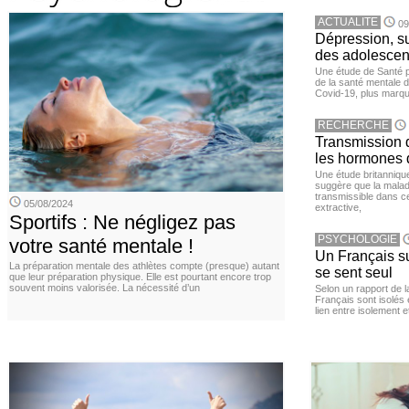
ACTUALITE
09
Dépression, su
des adolescen
Une étude de Santé p
de la santé mentale 
Covid-19, plus marqué
RECHERCHE
Transmission d
les hormones 
Une étude britanniqu
suggère que la maladi
transmissible dans c
05/08/2024
extractive,
Sportifs : Ne négligez pas
PSYCHOLOGIE
votre santé mentale !
Un Français sur
La préparation mentale des athlètes compte (presque) autant
se sent seul
que leur préparation physique. Elle est pourtant encore trop
souvent moins valorisée. La nécessité d’un
Selon un rapport de 
Français sont isolés 
lien entre isolement e