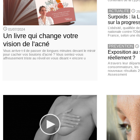
contenant de la cypro
ACTUALITE
25
Surpoids : la L
sur la progres
L’obésité, qualifiée 
01/07/2024
nationale contre l’Ob
Un livre qui change votre
France, selon une é
vision de l'acné
PREVENTION
Vous arrive-t-il de passer de longues minutes devant le miroir
Exposition au 
pour cacher vos boutons d’acné ? Vous sentez-vous
réellement ?
affreusement triste au réveil en vous disant « encore u
A travers leur départ
consommateurs, les L
nouveaux résultats 
Assessment