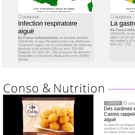
06/08/2026
06/08/2026
Infection respiratoire
La gastr
aiguë
En France métr
(2024s34), le ta
aiguë vus en con
En France métropolitaine
, la semaine dernière
été estimé à 62 
(2024s34), le taux d’incidence des cas d’infection
95% [47 ; 77]).
respiratoire aiguë vus en consultation de médecine
générale a été estimé à 89 cas pour 100 000
habitants (IC 95% [83 ; 96]) (sources de données :
Sentinelles et Electronic Medical Records (EMR)
IQVIA).
CONSO
24/0
Des sardines 
Casino rappelé
aiguë
La plateforme Rappel
sardines à l’huile de
en raison d'une conc