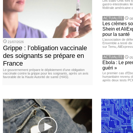
Les États-Unis font 
gastro-intestinales li
fédérale américaine 
ACTUALITE
08
Les crèmes so
Shein et AliE
pour la santé
L’association de dé
21/07/2026
Ensemble a testé di
Grippe : l’obligation vaccinale
sur Temu, AliExpress 
des soignants se prépare en
ACTUALITE
05
France
Ebola : Le pre
guéri »
Le gouvernement prépare le déploiement d’une obligation
Le premier cas d’Ebo
vaccinale contre la grippe pour les soignants, après un avis
humanitaire revenu d
favorable de la Haute Autorité de santé (HAS).
après deux tests PCR n