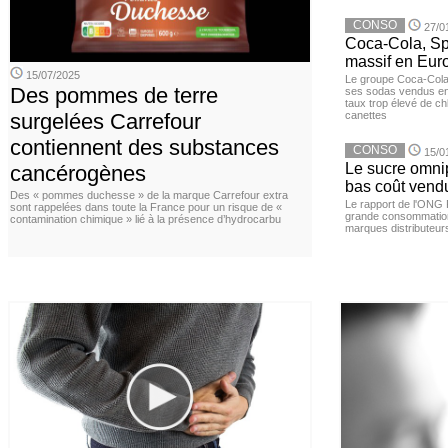
CONSO
27/0
Coca-Cola, Spr
massif en Euro
15/07/2025
Le groupe Coca-Cola 
Des pommes de terre
ses sodas vendus en 
taux trop élevé de c
surgelées Carrefour
canettes
contiennent des substances
CONSO
15/0
Le sucre omnip
cancérogènes
bas coût vend
Des « pommes duchesse » de la marque Carrefour extra
Le rapport de l'ONG 
sont rappelées dans toute la France pour un risque de «
grande consommation
contamination chimique » lié à la présence d’hydrocarbu
marques distributeur