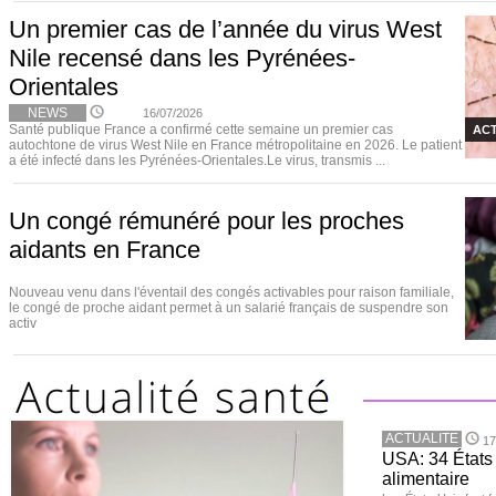
Un premier cas de l’année du virus West
Nile recensé dans les Pyrénées-
Orientales
NEWS
16/07/2026
Santé publique France a confirmé cette semaine un premier cas
ACT
autochtone de virus West Nile en France métropolitaine en 2026. Le patient
a été infecté dans les Pyrénées-Orientales.Le virus, transmis ...
Un congé rémunéré pour les proches
aidants en France
Nouveau venu dans l'éventail des congés activables pour raison familiale,
le congé de proche aidant permet à un salarié français de suspendre son
activ
ACTUALITE
17
USA: 34 États 
alimentaire