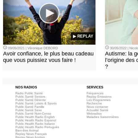
▶ REPLAY
09/05/2021 | Véronique DEBORD
30/05/2022 | Nic
Avoir confiance, le plus beau cadeau
Autisme: la g
que vous puissiez vous faire !
l’origine des
?
NOS RADIOS
SERVICES
Radio Public Santé
Fréquences
Public Santé Seniors
Replay Emissions
Public Santé Détente
Les Programmes
Public Santé Loisirs & Sports
Recherche
Public Santé Famille
Nous contacter
Public Santé Sexo
Actualité Santé
Public Santé Nutri-Conso
Webradios
Public Health Radio English
Maladies Saisonnières
Public Health Radio Espanol
Public Health Radio Italiano
Public Health Radio Portuguès
Bien-être Animal
Replay News Français
Replay News Anglais