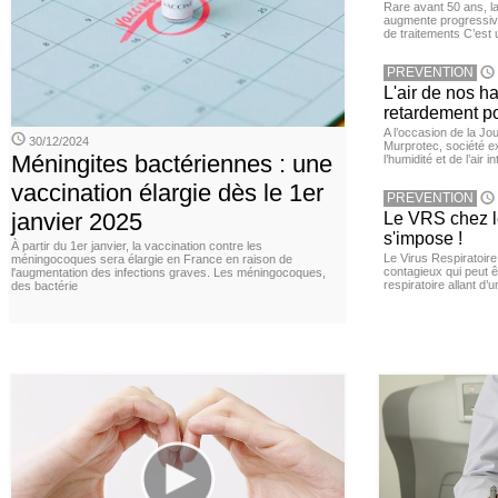
Rare avant 50 ans, l
augmente progressive
de traitements C’est 
PREVENTION
L'air de nos h
retardement po
A l’occasion de la Jour
30/12/2024
Murprotec, société ex
Méningites bactériennes : une
l’humidité et de l’air i
vaccination élargie dès le 1er
PREVENTION
janvier 2025
Le VRS chez le
s'impose !
À partir du 1er janvier, la vaccination contre les
Le Virus Respiratoire
méningocoques sera élargie en France en raison de
contagieux qui peut ê
l'augmentation des infections graves. Les méningocoques,
respiratoire allant d’
des bactérie