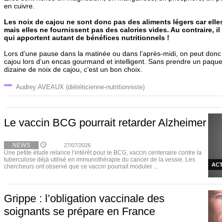
en cuivre.
Les noix de cajou ne sont donc pas des aliments légers car elle
mais elles ne fournissent pas des calories vides. Au contraire, il
qui apportent autant de bénéfices nutritionnels !
Lors d’une pause dans la matinée ou dans l’après-midi, on peut donc
cajou lors d’un encas gourmand et intelligent. Sans prendre un paquet
dizaine de noix de cajou, c’est un bon choix.
Audrey AVEAUX (diététicienne-nutritionniste)
Le vaccin BCG pourrait retarder Alzheimer
NEWS
27/07/2026
Une petite étude relance l’intérêt pour le BCG, vaccin centenaire contre la
tuberculose déjà utilisé en immunothérapie du cancer de la vessie. Les
ACT
chercheurs ont observé que ce vaccin pourrait moduler ...
Grippe : l’obligation vaccinale des
soignants se prépare en France