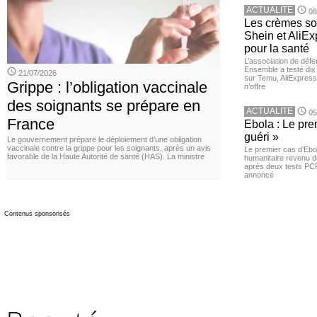
ACTUALITE
08
Les crèmes so
Shein et AliE
pour la santé
L’association de dé
Ensemble a testé di
21/07/2026
sur Temu, AliExpress 
Grippe : l’obligation vaccinale
n’offre
des soignants se prépare en
ACTUALITE
05
France
Ebola : Le pre
guéri »
Le gouvernement prépare le déploiement d’une obligation
vaccinale contre la grippe pour les soignants, après un avis
Le premier cas d’Ebo
favorable de la Haute Autorité de santé (HAS). La ministre
humanitaire revenu d
après deux tests PCR n
annoncé
Contenus sponsorisés