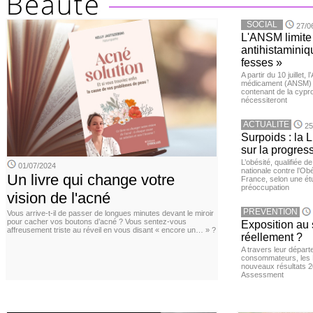
SOCIAL
27/0
L'ANSM limite 
antihistaminiqu
fesses »
A partir du 10 juillet,
médicament (ANSM) a
contenant de la cypro
nécessiteront
ACTUALITE
25
Surpoids : la L
sur la progres
L’obésité, qualifiée 
01/07/2024
nationale contre l’Ob
Un livre qui change votre
France, selon une é
préoccupation
vision de l'acné
PREVENTION
Vous arrive-t-il de passer de longues minutes devant le miroir
pour cacher vos boutons d’acné ? Vous sentez-vous
Exposition au 
affreusement triste au réveil en vous disant « encore un… » ?
réellement ?
A travers leur départ
consommateurs, les L
nouveaux résultats 
Assessment