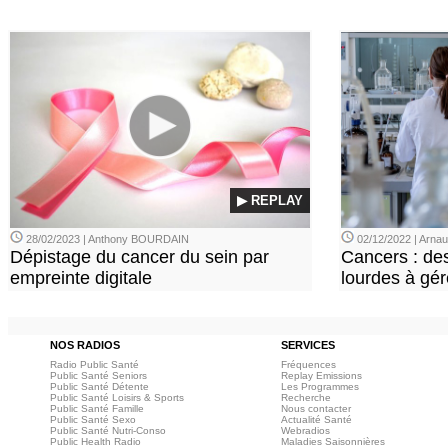
▶ REPLAY
28/02/2023 | Anthony BOURDAIN
02/12/2022 | Arn
Dépistage du cancer du sein par
Cancers : de
empreinte digitale
lourdes à gér
NOS RADIOS
SERVICES
Radio Public Santé
Fréquences
Public Santé Seniors
Replay Emissions
Public Santé Détente
Les Programmes
Public Santé Loisirs & Sports
Recherche
Public Santé Famille
Nous contacter
Public Santé Sexo
Actualité Santé
Public Santé Nutri-Conso
Webradios
Public Health Radio
Maladies Saisonnières