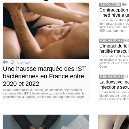
SEXOLOGIE
Contraception 
l'Ined révèle u
Une étude de l’Ined (I
démographiques) ré
faibles revenus utili
46% des femmes
RECHERCHE
L’impact du té
fertilité mascu
Une étude de l’Unive
corrélation entre une 
|
13/12/2023
portable et une conce
Cette
Une hausse marquée des IST
bactériennes en France entre
RECHERCHE
La doxycycline
2020 et 2022
infections sex
Selon Santé publique France, les infections sexuellement
Un antibiotique dével
transmissibles (IST) bactériennes, comme la chlamydia, la
bientôt devenir une p
gonorrhée et la syphilis, ont connu une augmentation signif
lutter contre les inf