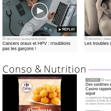
▶ REPLAY
28/12/2022 | Arnaud BEAUSSIER
09/10/2021 | Didi
Cancers oraux et HPV : n'oublions
Les troubles 
pas les garçons !
CONSO
24/0
Des sardines 
Casino rappelé
aiguë
La plateforme Rappel
sardines à l’huile de
en raison d'une conc