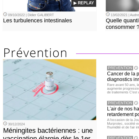
▶ REPLAY
09/10/2022 | Didier GALIBERT
13/02/2021 | Aud
Les turbulences intestinales
Quelle quanti
consommer 
PREVENTION
Cancer de la pr
diagnostics in
Rare avant 50 ans, l
augmente progressive
de traitements C’est 
PREVENTION
L'air de nos h
retardement po
A l’occasion de la Jour
Murprotec, société ex
30/12/2024
l’humidité et de l’air i
Méningites bactériennes : une
vaccination élargie dès le 1er
PREVENTION