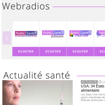
‹
ECOUTER
ECOUTER
ECOUTER
EC
ACTUALITE
17
USA: 34 États 
alimentaire
Les États-Unis font 
gastro-intestinales li
fédérale américaine 