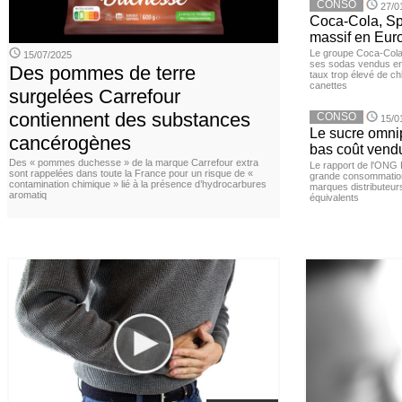
CONSO
27/0
Coca-Cola, Spr
massif en Euro
Le groupe Coca-Cola 
15/07/2025
ses sodas vendus en 
Des pommes de terre
taux trop élevé de c
canettes
surgelées Carrefour
contiennent des substances
CONSO
15/0
Le sucre omnip
cancérogènes
bas coût vend
Des « pommes duchesse » de la marque Carrefour extra
Le rapport de l'ONG 
sont rappelées dans toute la France pour un risque de «
grande consommation
contamination chimique » lié à la présence d’hydrocarbures
marques distributeur
aromatiq
équivalents