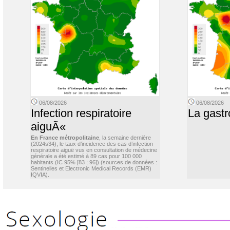
06/08/2026
06/08/2026
Infection respiratoire
La gastr
aiguÃ«
En France métropolitaine
, la semaine dernière
(2024s34), le taux d’incidence des cas d’infection
respiratoire aiguë vus en consultation de médecine
générale a été estimé à 89 cas pour 100 000
habitants (IC 95% [83 ; 96]) (sources de données :
Sentinelles et Electronic Medical Records (EMR)
IQVIA).