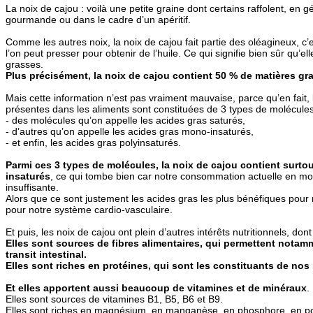
La noix de cajou : voilà une petite graine dont certains raffolent, en
gourmande ou dans le cadre d’un apéritif.
Comme les autres noix, la noix de cajou fait partie des oléagineux, c’
l’on peut presser pour obtenir de l’huile. Ce qui signifie bien sûr qu’el
grasses.
Plus précisément, la noix de cajou contient 50 % de matières gr
Mais cette information n’est pas vraiment mauvaise, parce qu’en fait,
présentes dans les aliments sont constituées de 3 types de molécules
- des molécules qu’on appelle les acides gras saturés,
- d’autres qu’on appelle les acides gras mono-insaturés,
- et enfin, les acides gras polyinsaturés.
Parmi ces 3 types de molécules, la noix de cajou contient surto
insaturés
, ce qui tombe bien car notre consommation actuelle en mo
insuffisante.
Alors que ce sont justement les acides gras les plus bénéfiques pour n
pour notre système cardio-vasculaire.
Et puis, les noix de cajou ont plein d’autres intérêts nutritionnels, don
Elles sont sources de fibres alimentaires, qui permettent notam
transit intestinal.
Elles sont riches en protéines, qui sont les constituants de nos
Et elles apportent aussi beaucoup de vitamines et de minéraux
.
Elles sont sources de vitamines B1, B5, B6 et B9.
Elles sont riches en magnésium, en manganèse, en phosphore, en pot