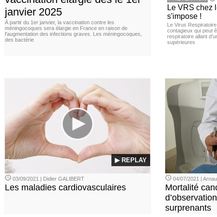
Le VRS chez le
janvier 2025
s'impose !
À partir du 1er janvier, la vaccination contre les
Le Virus Respiratoire
méningocoques sera élargie en France en raison de
contagieux qui peut ê
l'augmentation des infections graves. Les méningocoques,
respiratoire allant d’
des bactérie
supérieures
▶ REPLAY
03/09/2021 | Didier GALIBERT
04/07/2021 | Arn
Les maladies cardiovasculaires
Mortalité can
d’observation
surprenants