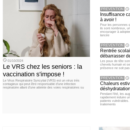
PREVENTION
Insuffisance c
à avoir !
Pour les personnes qu
ils sont nombreux, u
encourager à adopter
lancée
PREVENTION
Rentrée scola
débarrasser d
01/10/2024
Les poux de tête sont 
chevelu humain et se
Le VRS chez les seniors : la
présence ne soit pas
vaccination s'impose !
PREVENTION
Le Virus Respiratoire Syncytial (VRS) est un virus très
Chaleurs estiva
contagieux qui peut être responsable d’une infection
respiratoire allant d’une atteinte des voies respiratoires su
déshydratation
Pendant l’été, les a
rapidement induire u
patients vulnérables.
traitements