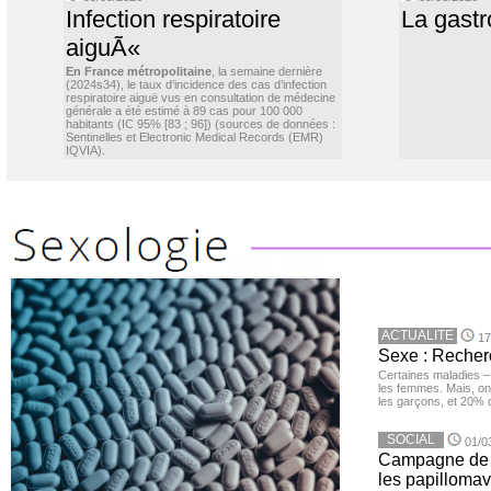
Infection respiratoire
La gastr
aiguÃ«
En France métropolitaine
, la semaine dernière
(2024s34), le taux d’incidence des cas d’infection
respiratoire aiguë vus en consultation de médecine
générale a été estimé à 89 cas pour 100 000
habitants (IC 95% [83 ; 96]) (sources de données :
Sentinelles et Electronic Medical Records (EMR)
IQVIA).
ACTUALITE
17
Sexe : Recher
Certaines maladies –
les femmes. Mais, on 
les garçons, et 20%
SOCIAL
01/0
Campagne de v
les papillomav