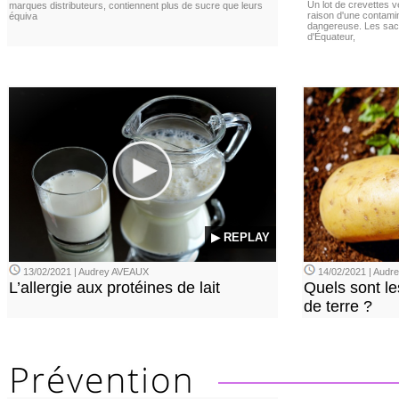
Un lot de crevettes 
marques distributeurs, contiennent plus de sucre que leurs
raison d'une contamina
équiva
dangereuse. Les sach
d'Équateur,
▶ REPLAY
13/02/2021 | Audrey AVEAUX
14/02/2021 | Audrey
L’allergie aux protéines de lait
Quels sont le
de terre ?