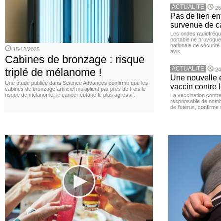
ACTUALITE
26
Pas de lien en
survenue de c
Les ondes radiofréqu
portable ne provoque
nationale de sécurité
15/12/2025
avis.
Cabines de bronzage : risque
ACTUALITE
triplé de mélanome !
24
Une nouvelle é
Une étude publiée dans Science Advances confirme que les
vaccin contre l
cabines de bronzage artificiel multiplient par près de trois le
risque de mélanome, le cancer cutané le plus agressif.
La vaccination contr
responsable de nomb
de l’utérus, confirme