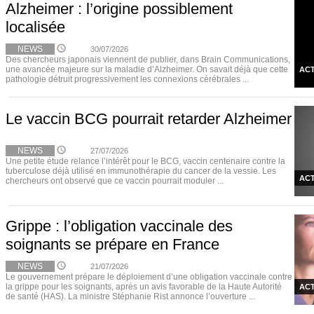
Alzheimer : l’origine possiblement
localisée
NEWS
30/07/2026
Des chercheurs japonais viennent de publier, dans Brain Communications,
une avancée majeure sur la maladie d’Alzheimer. On savait déjà que cette
ACT
pathologie détruit progressivement les connexions cérébrales ...
Le vaccin BCG pourrait retarder Alzheimer
NEWS
27/07/2026
Une petite étude relance l’intérêt pour le BCG, vaccin centenaire contre la
tuberculose déjà utilisé en immunothérapie du cancer de la vessie. Les
ACT
chercheurs ont observé que ce vaccin pourrait moduler ...
Grippe : l’obligation vaccinale des
soignants se prépare en France
NEWS
21/07/2026
Le gouvernement prépare le déploiement d’une obligation vaccinale contre
la grippe pour les soignants, après un avis favorable de la Haute Autorité
ACT
de santé (HAS). La ministre Stéphanie Rist annonce l’ouverture ...