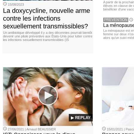
A partir de la procha
15/08/2023
élèves en classe de c
La doxycycline, nouvelle arme
bénéficier d'une vacc
contre les infections
PREVENTION
sexuellement transmissibles?
La ménopause,
La ménopause est en
Un antibiotique développé il y a des décennies pourrait bientôt
femme sur deux n’os
devenir une pilule préventive aux États-Unis pour lutter contre
alors qu’un suivi méd
les infections sexuellement transmissibles (IS
▶ REPLAY
27/06/2021 | Arnaud BEAUSSIER
15/01/2021 | Pasca