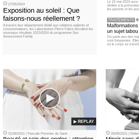
Le 15 mai 2024 aura l
27/05/2024
dédiée à la préventio
Exposition au soleil : Que
les parents et les je
faisons-nous réellement ?
TRAITEMENTS
Malformations 
A travers leur département dédié aux relations patients et
consommateurs, les Laboratoires Pierre Fabre dévoilent les
un sujet tabou 
nouveaux résultats 2023/2024 du programme Sun
Assessment Family
On parle peu des mal
sont fréquentes. Elle
où le corps se transf
▶ REPLAY
31/08/2021 | Pascale Pommier de Santi
26/09/2021 | Didi