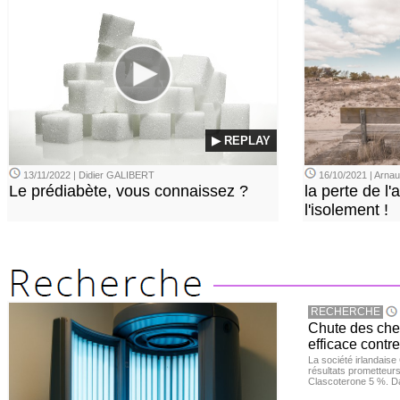
▶ REPLAY
13/11/2022 | Didier GALIBERT
16/10/2021 | Arn
Le prédiabète, vous connaissez ?
la perte de l'a
l'isolement !
RECHERCHE
Chute des chev
efficace contre
La société irlandais
résultats prometteurs
Clascoterone 5 %. Da