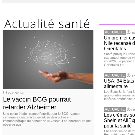
ACTUALITE
16
Un premier ca
Nile recensé 
Orientales
Santé publique Franc
cas autochtone de vi
en 2026. Le patient a
Orientales.Le
ACTUALITE
17
USA: 34 États 
alimentaire
Les États-Unis font 
27/07/2026
gastro-intestinales li
Le vaccin BCG pourrait
fédérale américaine 
retarder Alzheimer
ACTUALITE
08
Une petite étude relance l’intérêt pour le BCG, vaccin
Les crèmes so
centenaire contre la tuberculose déjà utilisé en
Shein et AliE
immunothérapie du cancer de la vessie. Les chercheurs ont
observé que
pour la santé
L’association de dé
Ensemble a testé di