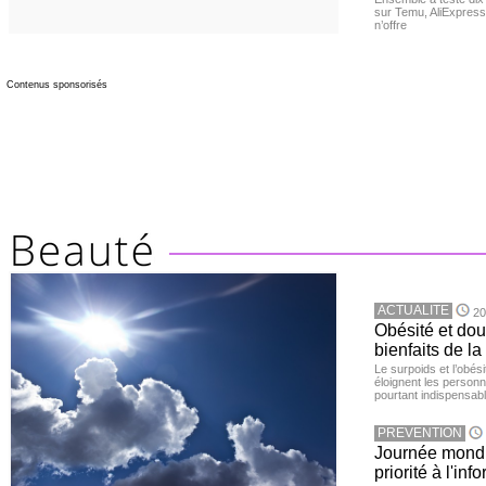
sur Temu, AliExpress 
n’offre
Contenus sponsorisés
ACTUALITE
20
Obésité et doul
bienfaits de l
Le surpoids et l’obési
éloignent les personn
pourtant indispensabl
PREVENTION
Journée mondia
priorité à l'in