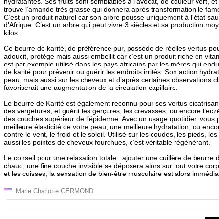
hydratantes. Ses fruits sont semblables à l'avocat, de couleur vert, et c
trouve l’amande très grasse qui donnera après transformation le fameu
C’est un produit naturel car son arbre pousse uniquement à l'état s
d'Afrique. C’est un arbre qui peut vivre 3 siècles et sa production mo
kilos.
Ce beurre de karité, de préférence pur, possède de réelles vertus pour
adoucit, protège mais aussi embellit car c’est un produit riche en vita
est par exemple utilisé dans les pays africains par les mères qui end
de karité pour prévenir ou guérir les endroits irrités. Son action hydrat
peau, mais aussi sur les cheveux et d’après certaines observations cli
favoriserait une augmentation de la circulation capillaire.
Le beurre de Karité est également reconnu pour ses vertus cicatrisant
des vergetures, et guérit les gerçures, les crevasses, ou encore l’ec
des couches supérieur de l’épiderme. Avec un usage quotidien vous
meilleure élasticité de votre peau, une meilleure hydratation, ou enco
contre le vent, le froid et le soleil. Utilisé sur les coudes, les pieds, 
aussi les pointes de cheveux fourchues, c’est véritable régénérant.
Le conseil pour une relaxation totale : ajouter une cuillère de beurre 
chaud, une fine couche invisible se déposera alors sur tout votre cor
et les cuisses, la sensation de bien-être musculaire est alors immédia
Marie Charlotte GERMOND