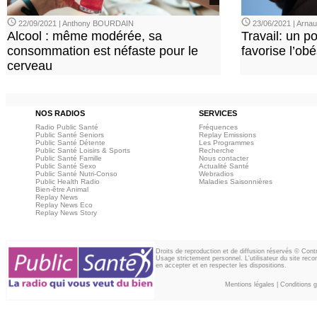
22/09/2021 | Anthony BOURDAIN
23/06/2021 | Arn
Alcool : même modérée, sa
Travail: un p
consommation est néfaste pour le
favorise l’ob
cerveau
NOS RADIOS
SERVICES
Radio Public Santé
Fréquences
Public Santé Seniors
Replay Emissions
Public Santé Détente
Les Programmes
Public Santé Loisirs & Sports
Recherche
Public Santé Famille
Nous contacter
Public Santé Sexo
Actualité Santé
Public Santé Nutri-Conso
Webradios
Public Health Radio
Maladies Saisonnières
Bien-être Animal
Replay News
Replay News Eco
Replay News Story
Droits de reproduction et de diffusion réservés © Con
Usage strictement personnel. L'utilisateur du site reco
en accepter et en respecter les dispositions.
Mentions légales
|
Conditions gé