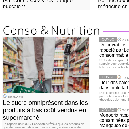
IST: Connaissez-vous la digue
Pannes sexue
buccale ?
médecine chi
CONSO
23/1
Delpeyrat: le f
rappelé par Le
consommable
Un lot de foie gras D
rappelé pour suspicio
l'absence de la bacté
CONSO
10/1
Lidl : des cale
dans toute la 
Des calendriers de l
présentent un défaut 
15/01/2025
chocolat, selon une 
Le sucre omniprésent dans les
produits à bas coût vendus en
CONSO
27/1
Monoprix rappe
supermarché
contaminées p
Le rapport de l'ONG Foodwatch révèle que les produits de
mangeuse de c
grande consommation les moins chers, surtout ceux de