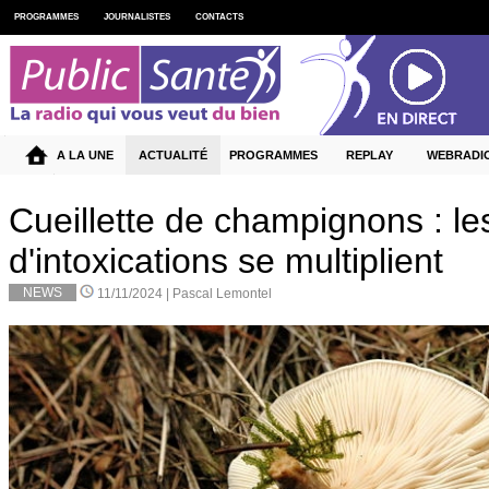
PROGRAMMES
JOURNALISTES
CONTACTS
A LA UNE
ACTUALITÉ
PROGRAMMES
REPLAY
WEBRADI
Cueillette de champignons : le
d'intoxications se multiplient
NEWS
11/11/2024 |
Pascal Lemontel