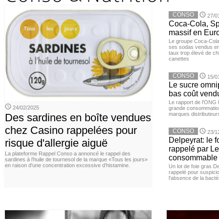
CONSO
27/0
Coca-Cola, Spr
massif en Euro
Le groupe Coca-Cola 
ses sodas vendus en 
taux trop élevé de c
canettes
CONSO
15/0
Le sucre omnip
bas coût vend
Le rapport de l'ONG 
24/02/2025
grande consommation
marques distributeur
Des sardines en boîte vendues
chez Casino rappelées pour
CONSO
23/1
Delpeyrat: le f
risque d'allergie aiguë
rappelé par Le
La plateforme Rappel Conso a annoncé le rappel des
consommable
sardines à l’huile de tournesol de la marque «Tous les jours»
en raison d'une concentration excessive d’histamine.
Un lot de foie gras D
rappelé pour suspicio
l'absence de la bacté