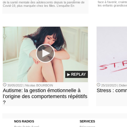
face à l'avenir, cra
de la santé mentale des adolescents depuis la pandémie de
les enfants grandisse
Covid-19, plus marquée chez les filles. L’enquête En
▶ REPLAY
30/05/2022 | Nicolas BOURBOIN
25/10/2023 | Didi
Autisme: la gestion émotionnelle à
Stress : com
l’origine des comportements répétitifs
?
NOS RADIOS
SERVICES
Radio Public Santé
Fréquences