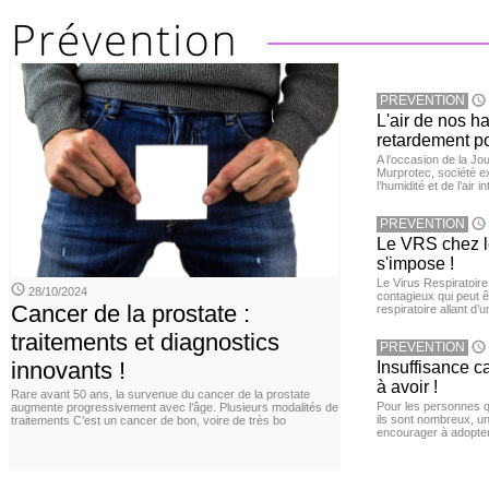
PREVENTION
L'air de nos h
retardement po
A l’occasion de la Jour
Murprotec, société ex
l’humidité et de l’air i
PREVENTION
Le VRS chez le
s'impose !
Le Virus Respiratoire
28/10/2024
contagieux qui peut ê
Cancer de la prostate :
respiratoire allant d’
traitements et diagnostics
PREVENTION
innovants !
Insuffisance c
à avoir !
Rare avant 50 ans, la survenue du cancer de la prostate
Pour les personnes qu
augmente progressivement avec l’âge. Plusieurs modalités de
ils sont nombreux, u
traitements C’est un cancer de bon, voire de très bo
encourager à adopter