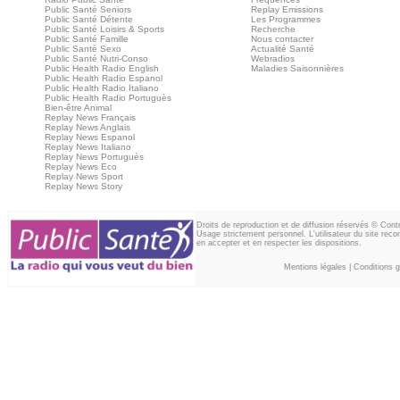
Public Santé Seniors
Replay Emissions
Public Santé Détente
Les Programmes
Public Santé Loisirs & Sports
Recherche
Public Santé Famille
Nous contacter
Public Santé Sexo
Actualité Santé
Public Santé Nutri-Conso
Webradios
Public Health Radio English
Maladies Saisonnières
Public Health Radio Espanol
Public Health Radio Italiano
Public Health Radio Portuguès
Bien-être Animal
Replay News Français
Replay News Anglais
Replay News Espanol
Replay News Italiano
Replay News Portuguès
Replay News Eco
Replay News Sport
Replay News Story
Droits de reproduction et de diffusion réservés © Con
Usage strictement personnel. L'utilisateur du site reco
en accepter et en respecter les dispositions.
Mentions légales
|
Conditions gé