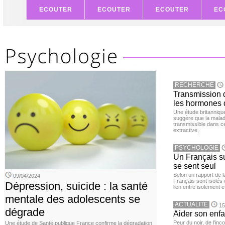
ECOUTER
ECOUTER
ECOUTER
EC
RECHERCHE
Transmission d
les hormones 
Une étude britanniqu
suggère que la maladi
transmissible dans c
extractive,
PSYCHOLOGIE
Un Français sur
se sent seul
Selon un rapport de 
09/04/2024
Français sont isolés 
Dépression, suicide : la santé
lien entre isolement e
mentale des adolescents se
ACTUALITE
15
dégrade
Aider son enfa
Peur du noir, de l'i
Une étude de Santé publique France confirme la dégradation