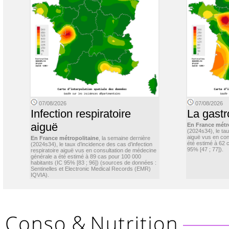
07/08/2026
07/08/2026
Infection respiratoire
La gastr
aiguë
En France métr
(2024s34), le ta
aiguë vus en con
En France métropolitaine
, la semaine dernière
été estimé à 62 
(2024s34), le taux d’incidence des cas d’infection
95% [47 ; 77]).
respiratoire aiguë vus en consultation de médecine
générale a été estimé à 89 cas pour 100 000
habitants (IC 95% [83 ; 96]) (sources de données :
Sentinelles et Electronic Medical Records (EMR)
IQVIA).