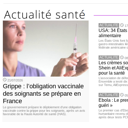
ACTUALITE
17
USA: 34 États 
alimentaire
Les États-Unis font 
gastro-intestinales li
fédérale américaine 
ACTUALITE
08
Les crèmes so
Shein et AliE
pour la santé
L’association de dé
21/07/2026
Ensemble a testé di
Grippe : l’obligation vaccinale
sur Temu, AliExpress 
des soignants se prépare en
ACTUALITE
05
France
Ebola : Le pre
guéri »
Le gouvernement prépare le déploiement d’une obligation
Le premier cas d’Ebo
vaccinale contre la grippe pour les soignants, après un avis
humanitaire revenu d
favorable de la Haute Autorité de santé (HAS).
après deux tests PCR n