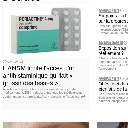
ACTUALITE
25
Surpoids : la L
sur la progres
L’obésité, qualifiée 
nationale contre l’Ob
France, selon une é
PREVENTION
Exposition au 
réellement ?
A travers leur départ
consommateurs, les L
27/06/2024
nouveaux résultats 
L'ANSM limite l'accès d'un
Assessment
antihistaminique qui fait «
ACTUALITE
20
grossir des fesses »
Obésité et doul
bienfaits de l
A partir du 10 juillet, l’Agence nationale de sécurité du
médicament (ANSM) a déclaré que tous les médicaments
Le surpoids et l’obési
contenant de la cyproheptadine, y compris le Periactine, n�
éloignent les personn
pourtant indispensabl