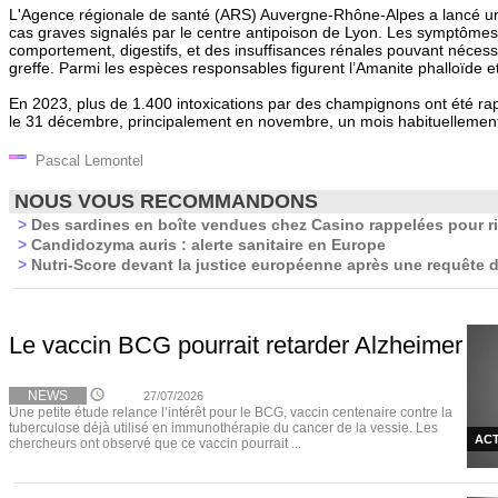
L'Agence régionale de santé (ARS) Auvergne-Rhône-Alpes a lancé une
cas graves signalés par le centre antipoison de Lyon. Les symptômes 
comportement, digestifs, et des insuffisances rénales pouvant nécess
greffe. Parmi les espèces responsables figurent l’Amanite phalloïde et
En 2023, plus de 1.400 intoxications par des champignons ont été rappo
le 31 décembre, principalement en novembre, un mois habituellemen
Pascal Lemontel
NOUS VOUS RECOMMANDONS
>
Des sardines en boîte vendues chez Casino rappelées pour ri
>
Candidozyma auris : alerte sanitaire en Europe
>
Nutri-Score devant la justice européenne après une requête d
Le vaccin BCG pourrait retarder Alzheimer
NEWS
27/07/2026
Une petite étude relance l’intérêt pour le BCG, vaccin centenaire contre la
tuberculose déjà utilisé en immunothérapie du cancer de la vessie. Les
ACT
chercheurs ont observé que ce vaccin pourrait ...