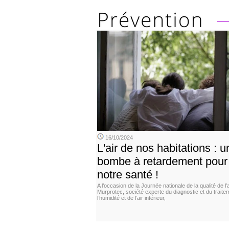
16/10/2024
L'air de nos habitations : u
bombe à retardement pour
notre santé !
A l’occasion de la Journée nationale de la qualité de l’a
Murprotec, société experte du diagnostic et du traite
l’humidité et de l’air intérieur,