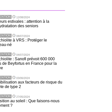
ENTION
12/08/2024
urs estivales : attention à la
dratation des seniors
ENTION
08/07/2024
hiolite à VRS : Protéger le
eau-né
ENTION
04/07/2024
hiolite : Sanofi prévoit 600 000
 de Beyfortus en France pour la
ée
ENTION
03/06/2024
bilisation aux facteurs de risque du
te de type 2
ENTION
27/05/2024
ition au soleil : Que faisons-nous
ement ?