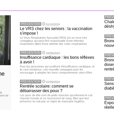
PREV
Chale
PREVENTION
01/10/2024
déshy
Le VRS chez les seniors : la vaccination
s'impose !
PREV
Le Virus Respiratoire Syncytial (VRS) est un virus très
Bronc
contagieux qui peut être responsable d’une infection
respiratoire allant d’une atteinte des voies respiratoires
nouv
PREVENTION
20/09/2024
PREV
Insuffisance cardiaque : les bons réflexes
Bronc
à avoir !
doses
Pour les personnes qui souffrent d’insuffisance cardiaque, et
rentr
ils sont nombreux, une nouvelle campagne pour les
ne
encourager à adopter les bons comportements vient d’être
PREV
PREVENTION
02/09/2024
Sensi
Rentrée scolaire: comment se
diabè
débarrasser des poux ?
ir,
Les poux de tête sont de petits insectes qui infestent le cuir
ment de
PREV
chevelu humain et se nourrissent de sang. Bien que leur
présence ne soit pas un signe de mauvaise hygiène,
Expos
réell