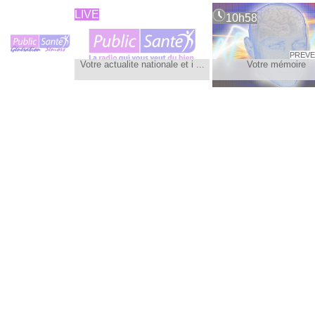
LIVE
10h58
PREVE
Votre actualite nationale et i ...
Votre mémoire