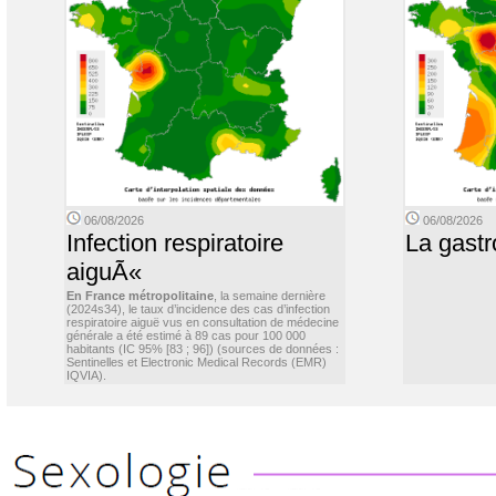
06/08/2026
06/08/2026
Infection respiratoire
La gastr
aiguÃ«
En France métropolitaine
, la semaine dernière
(2024s34), le taux d’incidence des cas d’infection
respiratoire aiguë vus en consultation de médecine
générale a été estimé à 89 cas pour 100 000
habitants (IC 95% [83 ; 96]) (sources de données :
Sentinelles et Electronic Medical Records (EMR)
IQVIA).