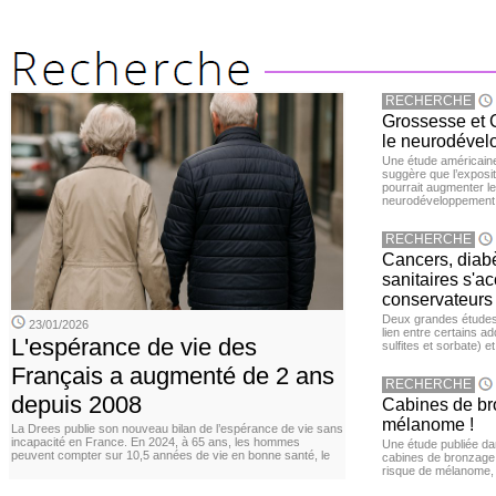
RECHERCHE
Grossesse et C
le neurodével
Une étude américaine
suggère que l’exposi
pourrait augmenter le
neurodéveloppement
RECHERCHE
Cancers, diabè
sanitaires s'a
conservateurs
Deux grandes études 
23/01/2026
lien entre certains ad
L'espérance de vie des
sulfites et sorbate) 
Français a augmenté de 2 ans
RECHERCHE
depuis 2008
Cabines de bro
mélanome !
La Drees publie son nouveau bilan de l’espérance de vie sans
incapacité en France. En 2024, à 65 ans, les hommes
Une étude publiée d
peuvent compter sur 10,5 années de vie en bonne santé, le
cabines de bronzage ar
risque de mélanome, 