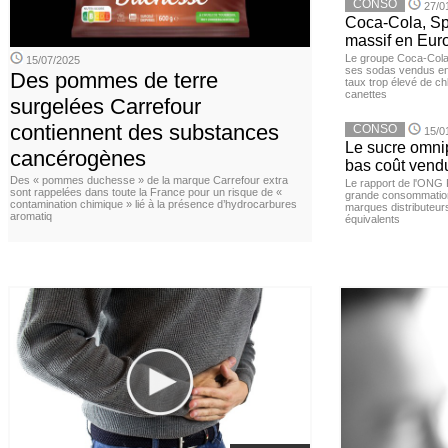
CONSO
27/0
Coca-Cola, Spr
massif en Euro
Le groupe Coca-Cola 
15/07/2025
ses sodas vendus en 
Des pommes de terre
taux trop élevé de c
canettes
surgelées Carrefour
contiennent des substances
CONSO
15/0
Le sucre omnip
cancérogènes
bas coût vend
Des « pommes duchesse » de la marque Carrefour extra
Le rapport de l'ONG 
sont rappelées dans toute la France pour un risque de «
grande consommation
contamination chimique » lié à la présence d’hydrocarbures
marques distributeur
aromatiq
équivalents