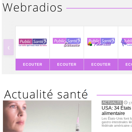
‹
ECOUTER
ECOUTER
ECOUTER
EC
ACTUALITE
17
USA: 34 États 
alimentaire
Les États-Unis font 
gastro-intestinales li
fédérale américaine 