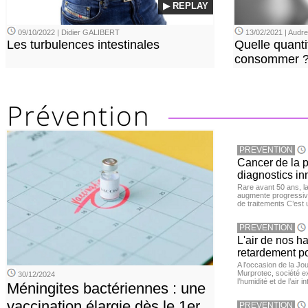
▶ REPLAY
09/10/2022 | Didier GALIBERT
13/02/2021 | Aud
Les turbulences intestinales
Quelle quanti
consommer 
PREVENTION
Cancer de la pr
diagnostics in
Rare avant 50 ans, l
augmente progressive
de traitements C’est 
PREVENTION
L'air de nos h
retardement po
A l’occasion de la Jour
Murprotec, société ex
30/12/2024
l’humidité et de l’air i
Méningites bactériennes : une
vaccination élargie dès le 1er
PREVENTION