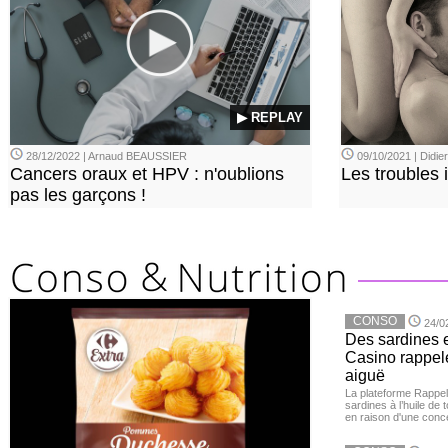
▶ REPLAY
28/12/2022 | Arnaud BEAUSSIER
09/10/2021 | Didi
Cancers oraux et HPV : n'oublions
Les troubles 
pas les garçons !
CONSO
24/0
Des sardines 
Casino rappelé
aiguë
La plateforme Rappel
sardines à l’huile de
en raison d'une conc