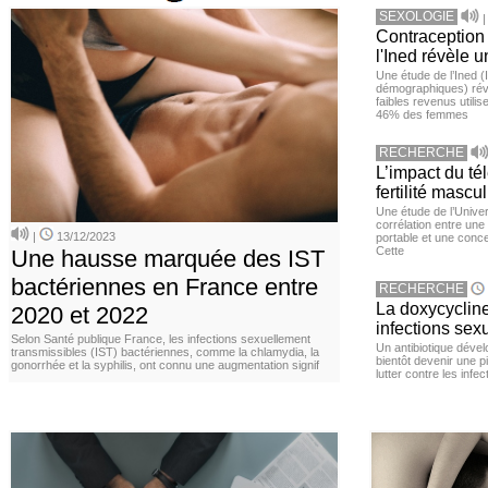
SEXOLOGIE
Contraception 
l'Ined révèle u
Une étude de l’Ined (I
démographiques) ré
faibles revenus utili
46% des femmes
RECHERCHE
L’impact du té
fertilité mascu
Une étude de l’Unive
corrélation entre une 
|
13/12/2023
portable et une conce
Cette
Une hausse marquée des IST
bactériennes en France entre
RECHERCHE
La doxycycline
2020 et 2022
infections sex
Selon Santé publique France, les infections sexuellement
Un antibiotique dével
transmissibles (IST) bactériennes, comme la chlamydia, la
bientôt devenir une p
gonorrhée et la syphilis, ont connu une augmentation signif
lutter contre les inf