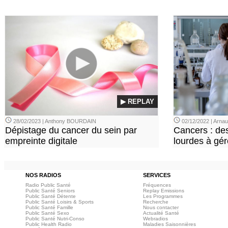
▶ REPLAY
28/02/2023 | Anthony BOURDAIN
02/12/2022 | Arn
Dépistage du cancer du sein par
Cancers : de
empreinte digitale
lourdes à gér
NOS RADIOS
SERVICES
Radio Public Santé
Fréquences
Public Santé Seniors
Replay Emissions
Public Santé Détente
Les Programmes
Public Santé Loisirs & Sports
Recherche
Public Santé Famille
Nous contacter
Public Santé Sexo
Actualité Santé
Public Santé Nutri-Conso
Webradios
Public Health Radio
Maladies Saisonnières