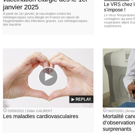
Le VRS chez le
janvier 2025
s'impose !
À partir du 1er janvier, la vaccination contre les
Le Virus Respiratoire
méningocoques sera élargie en France en raison de
contagieux qui peut ê
l'augmentation des infections graves. Les méningocoques,
respiratoire allant d’
des bactérie
supérieures
▶ REPLAY
03/09/2021 | Didier GALIBERT
04/07/2021 | Arn
Les maladies cardiovasculaires
Mortalité can
d’observation
surprenants