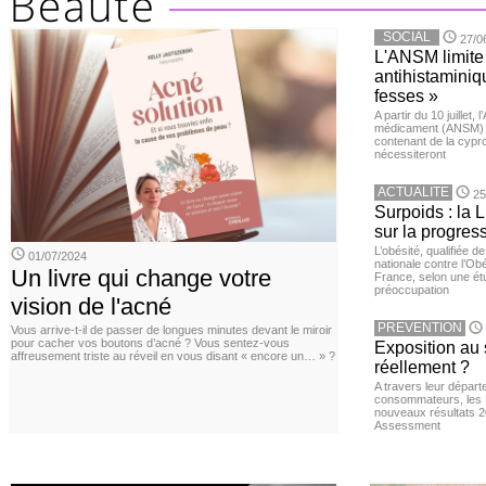
SOCIAL
27/0
L'ANSM limite 
antihistaminiqu
fesses »
A partir du 10 juillet,
médicament (ANSM) a
contenant de la cypro
nécessiteront
ACTUALITE
25
Surpoids : la L
sur la progres
L’obésité, qualifiée 
01/07/2024
nationale contre l’Ob
Un livre qui change votre
France, selon une é
préoccupation
vision de l'acné
PREVENTION
Vous arrive-t-il de passer de longues minutes devant le miroir
pour cacher vos boutons d’acné ? Vous sentez-vous
Exposition au 
affreusement triste au réveil en vous disant « encore un… » ?
réellement ?
A travers leur départ
consommateurs, les L
nouveaux résultats 
Assessment