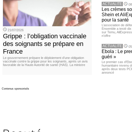
ACTUALITE
08
Les crèmes so
Shein et AliE
pour la santé
L’association de dé
Ensemble a testé di
21/07/2026
sur Temu, AliExpress 
Grippe : l’obligation vaccinale
n’offre
des soignants se prépare en
ACTUALITE
05
France
Ebola : Le pre
guéri »
Le gouvernement prépare le déploiement d’une obligation
vaccinale contre la grippe pour les soignants, après un avis
Le premier cas d’Ebo
favorable de la Haute Autorité de santé (HAS). La ministre
humanitaire revenu d
après deux tests PCR n
annoncé
Contenus sponsorisés