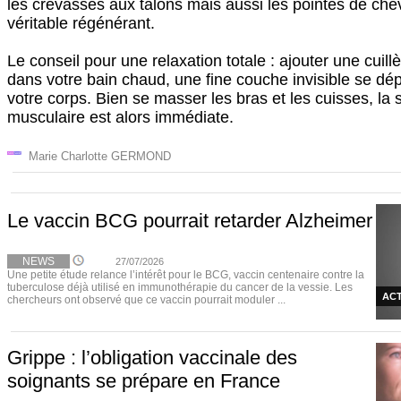
les crevasses aux talons mais aussi les pointes de che
véritable régénérant.
Le conseil pour une relaxation totale : ajouter une cuill
dans votre bain chaud, une fine couche invisible se dép
votre corps. Bien se masser les bras et les cuisses, la 
musculaire est alors immédiate.
Marie Charlotte GERMOND
Le vaccin BCG pourrait retarder Alzheimer
NEWS
27/07/2026
Une petite étude relance l’intérêt pour le BCG, vaccin centenaire contre la
tuberculose déjà utilisé en immunothérapie du cancer de la vessie. Les
ACT
chercheurs ont observé que ce vaccin pourrait moduler ...
Grippe : l’obligation vaccinale des
soignants se prépare en France