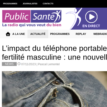
PROGRAMMES
JOURNALISTES
CONTACTS
A LA UNE
ACTUALITÉ
PROGRAMMES
REPLAY
WEBRADI
L’impact du téléphone portable
fertilité masculine : une nouvel
NEWS
07/11/2023 |
Pascal Lemontel