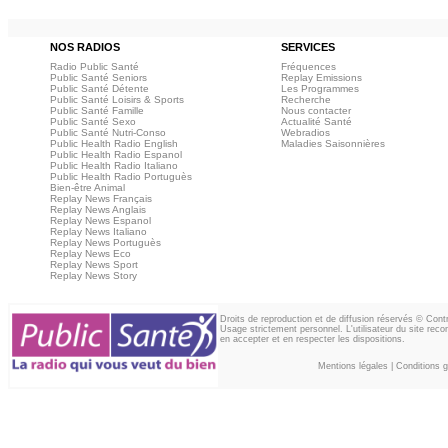
NOS RADIOS
SERVICES
Radio Public Santé
Fréquences
Public Santé Seniors
Replay Emissions
Public Santé Détente
Les Programmes
Public Santé Loisirs & Sports
Recherche
Public Santé Famille
Nous contacter
Public Santé Sexo
Actualité Santé
Public Santé Nutri-Conso
Webradios
Public Health Radio English
Maladies Saisonnières
Public Health Radio Espanol
Public Health Radio Italiano
Public Health Radio Portuguès
Bien-être Animal
Replay News Français
Replay News Anglais
Replay News Espanol
Replay News Italiano
Replay News Portuguès
Replay News Eco
Replay News Sport
Replay News Story
Droits de reproduction et de diffusion réservés © Con
Usage strictement personnel. L'utilisateur du site reco
en accepter et en respecter les dispositions.
Mentions légales
|
Conditions gé