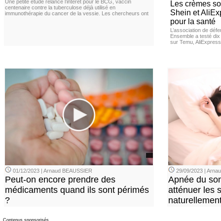
Une petite étude relance l’intérêt pour le BCG, vaccin
Les crèmes so
centenaire contre la tuberculose déjà utilisé en
Shein et AliE
immunothérapie du cancer de la vessie. Les chercheurs ont
pour la santé
L’association de dé
Ensemble a testé di
sur Temu, AliExpress 
01/12/2023 | Arnaud BEAUSSIER
29/09/2023 | Arn
Peut-on encore prendre des
Apnée du so
médicaments quand ils sont périmés
atténuer les
?
naturellemen
Contenus sponsorisés