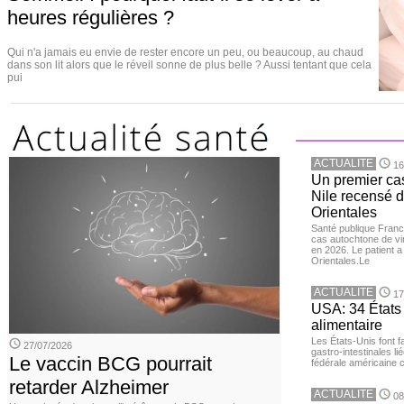
heures régulières ?
Qui n'a jamais eu envie de rester encore un peu, ou beaucoup, au chaud
dans son lit alors que le réveil sonne de plus belle ? Aussi tentant que cela
pui
ACTUALITE
16
Un premier ca
Nile recensé 
Orientales
Santé publique Franc
cas autochtone de vi
en 2026. Le patient a
Orientales.Le
ACTUALITE
17
USA: 34 États 
alimentaire
Les États-Unis font 
27/07/2026
gastro-intestinales li
Le vaccin BCG pourrait
fédérale américaine 
retarder Alzheimer
ACTUALITE
08