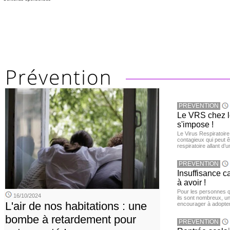
PREVENTION
Le VRS chez le
s'impose !
Le Virus Respiratoire
contagieux qui peut ê
respiratoire allant d’
PREVENTION
Insuffisance c
à avoir !
Pour les personnes qu
16/10/2024
ils sont nombreux, u
L'air de nos habitations : une
encourager à adopter
bombe à retardement pour
PREVENTION