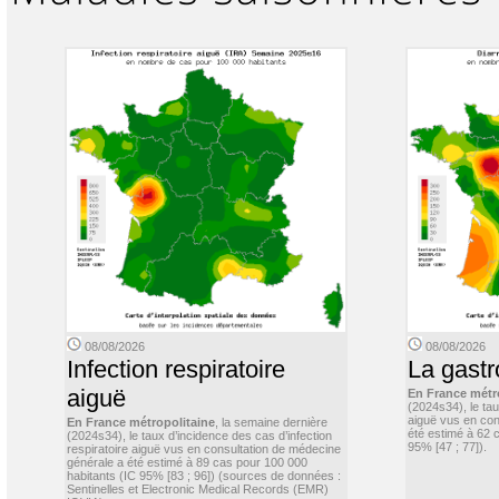
08/08/2026
08/08/2026
Infection respiratoire
La gastr
aiguë
En France métr
(2024s34), le ta
aiguë vus en con
En France métropolitaine
, la semaine dernière
été estimé à 62 
(2024s34), le taux d’incidence des cas d’infection
95% [47 ; 77]).
respiratoire aiguë vus en consultation de médecine
générale a été estimé à 89 cas pour 100 000
habitants (IC 95% [83 ; 96]) (sources de données :
Sentinelles et Electronic Medical Records (EMR)