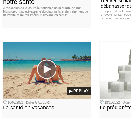
notre santé !
Rentrée scola
débarrasser d
A l’occasion de la Journée nationale de la qualité de l’air,
Les poux de tête sont 
Murprotec, société experte du diagnostic et du traitement de
chevelu humain et se
l’humidité et de l’air intérieur, dévoile les résult
présence ne soit pas
▶ REPLAY
10/07/2021 | Didier GALIBERT
13/11/2022 | Didi
La santé en vacances
Le prédiabèt