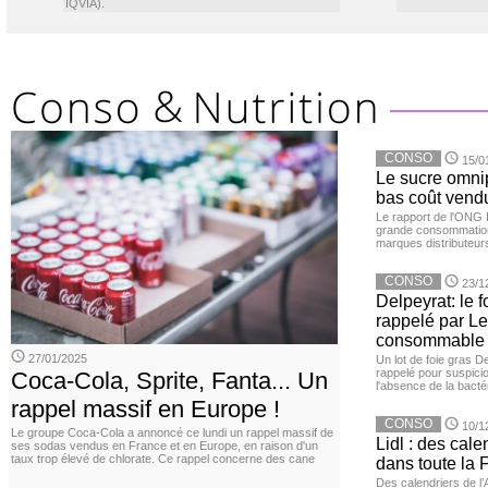
IQVIA).
CONSO
15/0
Le sucre omnip
bas coût vend
Le rapport de l'ONG 
grande consommation
marques distributeur
CONSO
23/1
Delpeyrat: le f
rappelé par Le
consommable
27/01/2025
Un lot de foie gras D
rappelé pour suspicio
Coca-Cola, Sprite, Fanta... Un
l'absence de la bacté
rappel massif en Europe !
CONSO
10/1
Le groupe Coca-Cola a annoncé ce lundi un rappel massif de
Lidl : des cale
ses sodas vendus en France et en Europe, en raison d'un
taux trop élevé de chlorate. Ce rappel concerne des cane
dans toute la 
Des calendriers de l