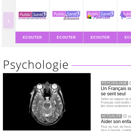
‹
ECOUTER
ECOUTER
ECOUTER
EC
PSYCHOLOGIE
Un Français sur
se sent seul
Selon un rapport de 
Français sont isolés 
lien entre isolement e
ACTUALITE
15
Aider son enfa
Peur du noir, de l'i
face à l'avenir, cra