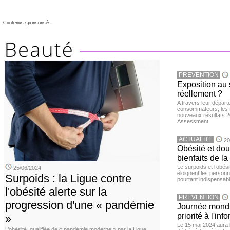
Contenus sponsorisés
PREVENTION
Exposition au 
réellement ?
A travers leur départ
consommateurs, les L
nouveaux résultats 
Assessment
ACTUALITE
20
Obésité et doul
bienfaits de l
Le surpoids et l’obési
25/06/2024
éloignent les personn
Surpoids : la Ligue contre
pourtant indispensabl
l'obésité alerte sur la
PREVENTION
progression d'une « pandémie
Journée mondia
priorité à l'in
»
Le 15 mai 2024 aura l
L’obésité, qualifiée de « pandémie moderne » par la Ligue