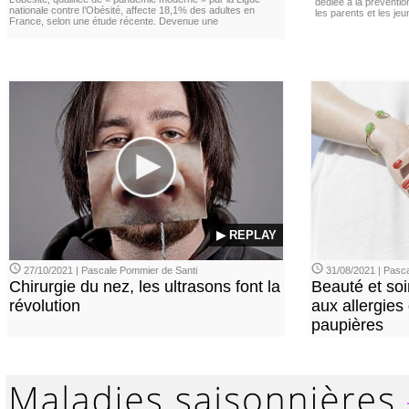
dédiée à la préventio
nationale contre l’Obésité, affecte 18,1% des adultes en
les parents et les je
France, selon une étude récente. Devenue une
▶ REPLAY
27/10/2021 | Pascale Pommier de Santi
31/08/2021 | Pasca
Chirurgie du nez, les ultrasons font la
Beauté et soi
révolution
aux allergies
paupières