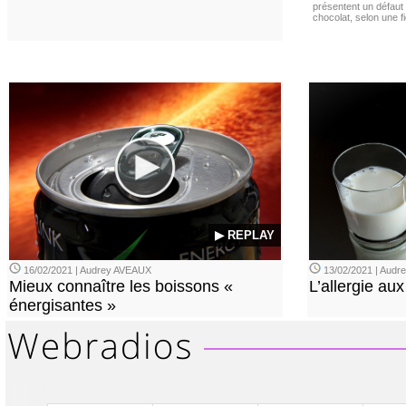
présentent un défaut 
chocolat, selon une f
▶ REPLAY
16/02/2021 | Audrey AVEAUX
13/02/2021 | Aud
Mieux connaître les boissons «
L’allergie aux
énergisantes »