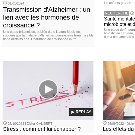
les enfants grandisse
31/01/2024
Transmission d'Alzheimer : un
RECHERCHE
lien avec les hormones de
Santé mentale 
croissance ?
microbiote et 
Une étude de l’Inserm
Une étude britannique, publiée dans Nature Medicine,
l’intestin au cerveau,
suggère que la maladie d’Alzheimer pourrait être transmissible
due à des anomalies d
dans certains cas. L'hormone de croissance extra
▶ REPLAY
25/10/2023 | Didier GALIBERT
25/09/2022 | Didi
Stress : comment lui échapper ?
Les effets du