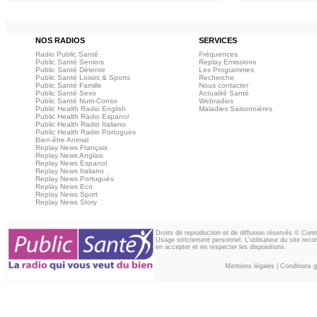
NOS RADIOS
SERVICES
Radio Public Santé
Fréquences
Public Santé Seniors
Replay Emissions
Public Santé Détente
Les Programmes
Public Santé Loisirs & Sports
Recherche
Public Santé Famille
Nous contacter
Public Santé Sexo
Actualité Santé
Public Santé Nutri-Conso
Webradios
Public Health Radio English
Maladies Saisonnières
Public Health Radio Espanol
Public Health Radio Italiano
Public Health Radio Portuguès
Bien-être Animal
Replay News Français
Replay News Anglais
Replay News Espanol
Replay News Italiano
Replay News Portuguès
Replay News Eco
Replay News Sport
Replay News Story
Droits de reproduction et de diffusion réservés © Con
Usage strictement personnel. L'utilisateur du site reco
en accepter et en respecter les dispositions.
Mentions légales
|
Conditions gé