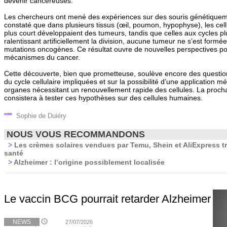
devenir cancéreuses.
Les chercheurs ont mené des expériences sur des souris génétiquem
constaté que dans plusieurs tissus (œil, poumon, hypophyse), les cellul
plus court développaient des tumeurs, tandis que celles aux cycles pl
ralentissant artificiellement la division, aucune tumeur ne s’est form
mutations oncogènes. Ce résultat ouvre de nouvelles perspectives p
mécanismes du cancer.
Cette découverte, bien que prometteuse, soulève encore des question
du cycle cellulaire impliquées et sur la possibilité d’une application 
organes nécessitant un renouvellement rapide des cellules. La proc
consistera à tester ces hypothèses sur des cellules humaines.
Sophie de Duiéry
NOUS VOUS RECOMMANDONS
>
Les crèmes solaires vendues par Temu, Shein et AliExpress t
santé
>
Alzheimer : l’origine possiblement localisée
Le vaccin BCG pourrait retarder Alzheimer
NEWS
27/07/2026