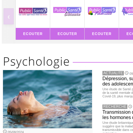
‹
ECOUTER
ECOUTER
ECOUTER
EC
ACTUALITE
09
Dépression, su
des adolescen
Une étude de Santé p
de la santé mentale 
Covid-19, plus marqué
RECHERCHE
Transmission d
les hormones 
Une étude britanniqu
suggère que la maladi
transmissible dans c
05/08/2024