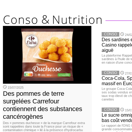
CONSO
24/0
Des sardines 
Casino rappelé
aiguë
La plateforme Rappel
sardines à l’huile de
en raison d'une conc
CONSO
27/0
Coca-Cola, Spr
massif en Euro
15/07/2025
Le groupe Coca-Cola 
Des pommes de terre
ses sodas vendus en 
taux trop élevé de c
surgelées Carrefour
canettes
contiennent des substances
CONSO
15/0
Le sucre omnip
cancérogènes
bas coût vend
Des « pommes duchesse » de la marque Carrefour extra
Le rapport de l'ONG 
sont rappelées dans toute la France pour un risque de «
grande consommation
contamination chimique » lié à la présence d’hydrocarbu