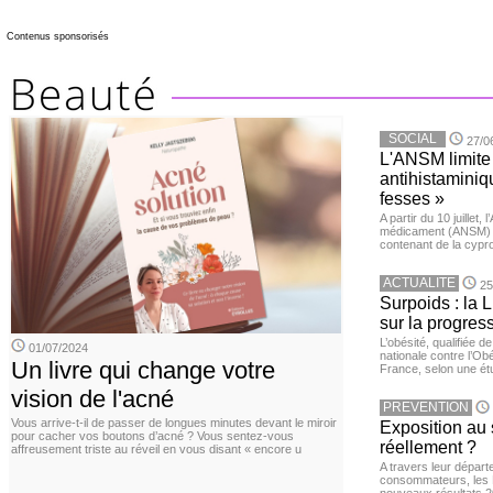
Contenus sponsorisés
SOCIAL
27/0
L'ANSM limite 
antihistaminiqu
fesses »
A partir du 10 juillet,
médicament (ANSM) a
contenant de la cypro
ACTUALITE
25
Surpoids : la L
sur la progres
L’obésité, qualifiée 
01/07/2024
nationale contre l’Ob
Un livre qui change votre
France, selon une é
vision de l'acné
PREVENTION
Vous arrive-t-il de passer de longues minutes devant le miroir
Exposition au 
pour cacher vos boutons d’acné ? Vous sentez-vous
réellement ?
affreusement triste au réveil en vous disant « encore u
A travers leur départ
consommateurs, les L