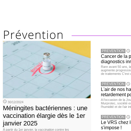
PREVENTION
Cancer de la pr
diagnostics in
Rare avant 50 ans, l
augmente progressive
de traitements C’est 
PREVENTION
L'air de nos h
retardement po
A l’occasion de la Jour
30/12/2024
Murprotec, société ex
Méningites bactériennes : une
l’humidité et de l’air i
vaccination élargie dès le 1er
PREVENTION
janvier 2025
Le VRS chez le
s'impose !
À partir du 1er janvier, la vaccination contre les