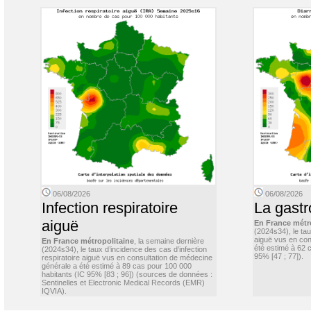
06/08/2026
06/08/2026
Infection respiratoire
La gastr
aiguë
En France métr
(2024s34), le ta
aiguë vus en con
En France métropolitaine
, la semaine dernière
été estimé à 62 
(2024s34), le taux d’incidence des cas d’infection
95% [47 ; 77]).
respiratoire aiguë vus en consultation de médecine
générale a été estimé à 89 cas pour 100 000
habitants (IC 95% [83 ; 96]) (sources de données :
Sentinelles et Electronic Medical Records (EMR)
IQVIA).