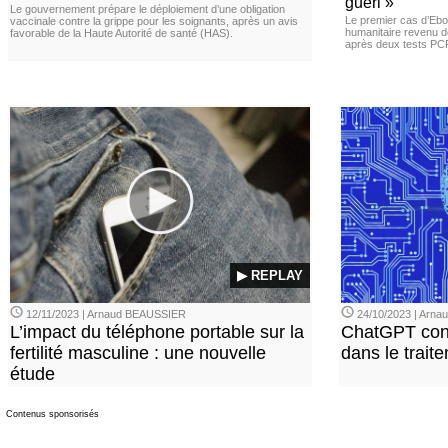
guéri »
Le gouvernement prépare le déploiement d’une obligation
Le premier cas d’Ebo
vaccinale contre la grippe pour les soignants, après un avis
humanitaire revenu d
favorable de la Haute Autorité de santé (HAS).
après deux tests PCR n
▶ REPLAY
12/11/2023 | Arnaud BEAUSSIER
24/10/2023 | Arn
L’impact du téléphone portable sur la
ChatGPT con
fertilité masculine : une nouvelle
dans le trait
étude
Contenus sponsorisés