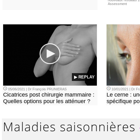
nouveaux résultats 
Assessment
▶ REPLAY
05/06/2021 | Dr François PRUNIERAS
10/01/2021 | Dr 
Cicatrices post chirurgie mammaire :
Le cerne : u
Quelles options pour les atténuer ?
spécifique p