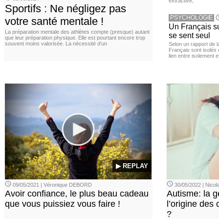
extractive,
Sportifs : Ne négligez pas
PSYCHOLOGIE
votre santé mentale !
Un Français sur
La préparation mentale des athlètes compte (presque) autant
se sent seul
que leur préparation physique. Elle est pourtant encore trop
souvent moins valorisée. La nécessité d’un
Selon un rapport de 
Français sont isolés 
lien entre isolement e
▶ REPLAY
09/05/2021 | Véronique DEBORD
30/05/2022 | Nic
Avoir confiance, le plus beau cadeau
Autisme: la g
que vous puissiez vous faire !
l’origine des
?