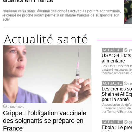
Nouveau venu dans l'éventail des congés activables pour raison familiale,
le congé de proche aidant permet à un salarié français de suspendre son
activ
ACTUALITE
17
USA: 34 États 
alimentaire
Les États-Unis font 
gastro-intestinales li
fédérale américaine 
ACTUALITE
08
Les crèmes so
Shein et AliE
pour la santé
L’association de dé
21/07/2026
Ensemble a testé di
Grippe : l’obligation vaccinale
sur Temu, AliExpress 
des soignants se prépare en
ACTUALITE
05
France
Ebola : Le pre