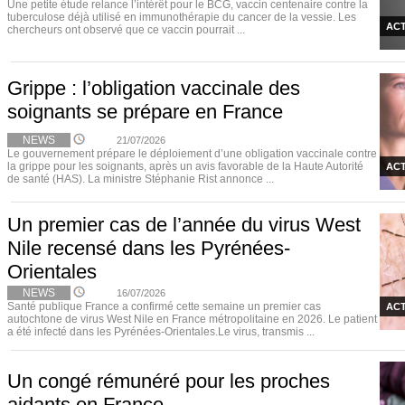
Une petite étude relance l’intérêt pour le BCG, vaccin centenaire contre la
tuberculose déjà utilisé en immunothérapie du cancer de la vessie. Les
ACT
chercheurs ont observé que ce vaccin pourrait ...
Grippe : l’obligation vaccinale des
soignants se prépare en France
NEWS
21/07/2026
Le gouvernement prépare le déploiement d’une obligation vaccinale contre
la grippe pour les soignants, après un avis favorable de la Haute Autorité
ACT
de santé (HAS). La ministre Stéphanie Rist annonce ...
Un premier cas de l’année du virus West
Nile recensé dans les Pyrénées-
Orientales
NEWS
16/07/2026
Santé publique France a confirmé cette semaine un premier cas
ACT
autochtone de virus West Nile en France métropolitaine en 2026. Le patient
a été infecté dans les Pyrénées-Orientales.Le virus, transmis ...
Un congé rémunéré pour les proches
aidants en France