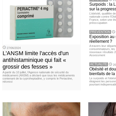
25
Surpoids : la L
sur la progres
L’obésité, qualifiée 
nationale contre l’Ob
France, selon une é
préoccupation
PREVENTION
Exposition au 
réellement ?
A travers leur départ
27/06/2024
consommateurs, les L
L'ANSM limite l'accès d'un
nouveaux résultats 
Assessment
antihistaminique qui fait «
ACTUALITE
20
grossir des fesses »
Obésité et doul
A partir du 10 juillet, l’Agence nationale de sécurité du
bienfaits de l
médicament (ANSM) a déclaré que tous les médicaments
Le surpoids et l’obési
contenant de la cyproheptadine, y compris le Periactine,
éloignent les personn
nécessi
pourtant indispensabl