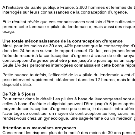
A l'initiative de Santé publique France, 2.800 hommes et femmes de 
interrogés sur leurs connaissances de la contraception d'urgence.
Et le résultat révèle que ces connaissances sont loin d'être suffisant
prendre cette fameuse « pilule du lendemain », mais aussi des risques
usage.
Une totale méconnaissance de la contraception d'urgence
Ainsi, pour les moins de 30 ans, 40% pensent que la contraception d'
dans les 24 heures suivant le rapport sexuel. De fait, ces jeunes f
l'idée de recourir à la contraception d'urgence à cause de cette croyanc
contraception d'urgence peut être prise jusqu'à 5 jours après un rap
Seule 1% des personnes interrogées connaissaient cette bonne répo
Petite nuance toutefois, l'efficacité de la « pilule du lendemain » est 
prise intervient rapidement, idéalement dans les 12 heures, mais le d
dispositif utilisé.
De 72h à 5 jours
Pour entrer dans le détail: Les pilules à base de lévonorgestrel sont 
celles à base d'acétate d'ulipristal peuvent l'être jusqu'à 5 jours apr
moyen de contraception d'urgence peu connu, le dispositif intra-utérin 
l'avantage de constituer un moyen de contraception au long cours, ma
rendez-vous chez un gynécologue, une sage-femme ou un médecin g
Attention aux mauvaises croyances
Concernant les risques, plus de la moitié des moins de 30 ans pensen