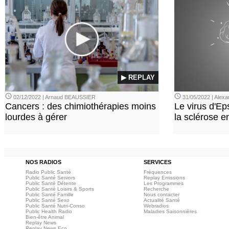
▶ REPLAY
02/12/2022 | Arnaud BEAUSSIER
31/05/2022 | Ale
Cancers : des chimiothérapies moins
Le virus d'Ep
lourdes à gérer
la sclérose e
NOS RADIOS
SERVICES
Radio Public Santé
Fréquences
Public Santé Seniors
Replay Emissions
Public Santé Détente
Les Programmes
Public Santé Loisirs & Sports
Recherche
Public Santé Famille
Nous contacter
Public Santé Sexo
Actualité Santé
Public Santé Nutri-Conso
Webradios
Public Health Radio
Maladies Saisonnières
Bien-être Animal
Replay News
Replay News Eco