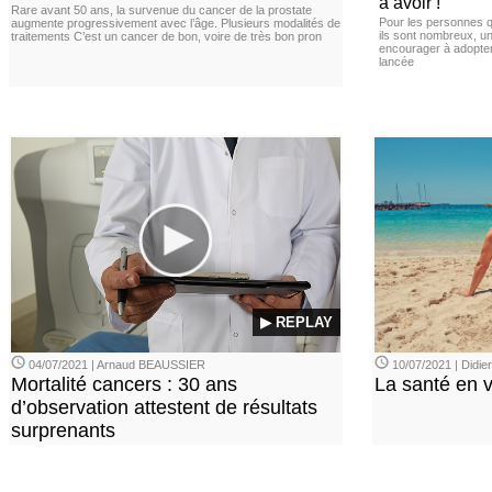
à avoir !
Rare avant 50 ans, la survenue du cancer de la prostate
Pour les personnes qu
augmente progressivement avec l’âge. Plusieurs modalités de
ils sont nombreux, u
traitements C’est un cancer de bon, voire de très bon pron
encourager à adopter
lancée
▶ REPLAY
04/07/2021 | Arnaud BEAUSSIER
10/07/2021 | Didi
Mortalité cancers : 30 ans
La santé en 
d’observation attestent de résultats
surprenants