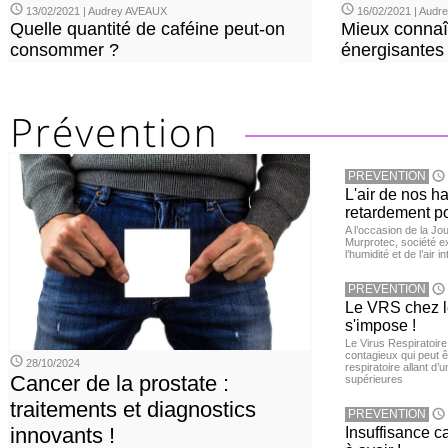
13/02/2021 | Audrey AVEAUX
16/02/2021 | Aud
Quelle quantité de caféine peut-on
Mieux connaî
consommer ?
énergisantes
PREVENTION
L'air de nos h
retardement po
A l’occasion de la Jour
Murprotec, société ex
l’humidité et de l’air i
PREVENTION
Le VRS chez le
s'impose !
Le Virus Respiratoire
contagieux qui peut ê
28/10/2024
respiratoire allant d’
Cancer de la prostate :
supérieures
traitements et diagnostics
PREVENTION
innovants !
Insuffisance c