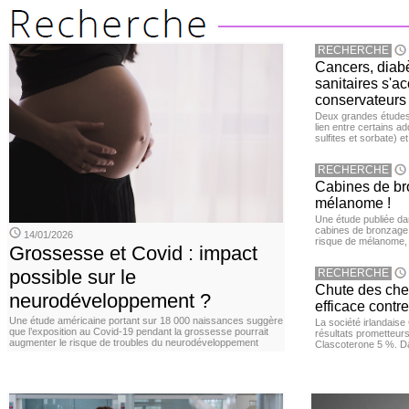
RECHERCHE
Cancers, diabè
sanitaires s'a
conservateurs
Deux grandes études 
lien entre certains ad
sulfites et sorbate) 
RECHERCHE
Cabines de bro
mélanome !
Une étude publiée d
cabines de bronzage ar
14/01/2026
risque de mélanome, 
Grossesse et Covid : impact
possible sur le
RECHERCHE
Chute des chev
neurodéveloppement ?
efficace contre
Une étude américaine portant sur 18 000 naissances suggère
La société irlandais
que l’exposition au Covid‑19 pendant la grossesse pourrait
résultats prometteurs
augmenter le risque de troubles du neurodéveloppement
Clascoterone 5 %. Da