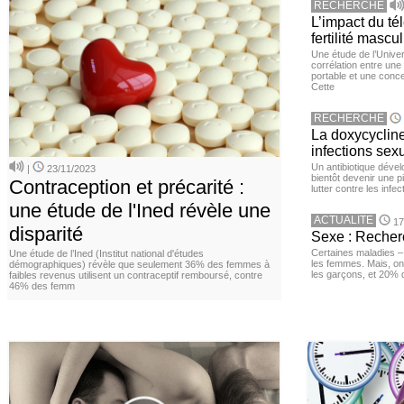
RECHERCHE
L’impact du té
fertilité mascu
Une étude de l’Unive
corrélation entre une 
portable et une conce
Cette
RECHERCHE
La doxycycline
infections sex
Un antibiotique dével
|
23/11/2023
bientôt devenir une p
Contraception et précarité :
lutter contre les inf
une étude de l'Ined révèle une
ACTUALITE
17
disparité
Sexe : Recher
Certaines maladies –
Une étude de l’Ined (Institut national d'études
les femmes. Mais, on 
démographiques) révèle que seulement 36% des femmes à
les garçons, et 20%
faibles revenus utilisent un contraceptif remboursé, contre
46% des femm