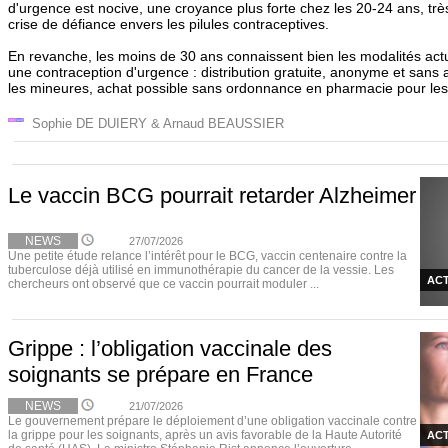
d'urgence est nocive, une croyance plus forte chez les 20-24 ans, tr
crise de défiance envers les pilules contraceptives.
En revanche, les moins de 30 ans connaissent bien les modalités actue
une contraception d'urgence : distribution gratuite, anonyme et sans 
les mineures, achat possible sans ordonnance en pharmacie pour l
Sophie DE DUIERY & Arnaud BEAUSSIER
Le vaccin BCG pourrait retarder Alzheimer
NEWS
27/07/2026
Une petite étude relance l’intérêt pour le BCG, vaccin centenaire contre la
tuberculose déjà utilisé en immunothérapie du cancer de la vessie. Les
ACT
chercheurs ont observé que ce vaccin pourrait moduler ...
Grippe : l’obligation vaccinale des
soignants se prépare en France
NEWS
21/07/2026
Le gouvernement prépare le déploiement d’une obligation vaccinale contre
la grippe pour les soignants, après un avis favorable de la Haute Autorité
ACT