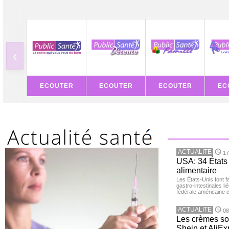
‹
ECOUTER
ECOUTER
ECOUTER
EC
ACTUALITE
17
USA: 34 États 
alimentaire
Les États-Unis font 
gastro-intestinales li
fédérale américaine 
ACTUALITE
08
Les crèmes so
Shein et AliE