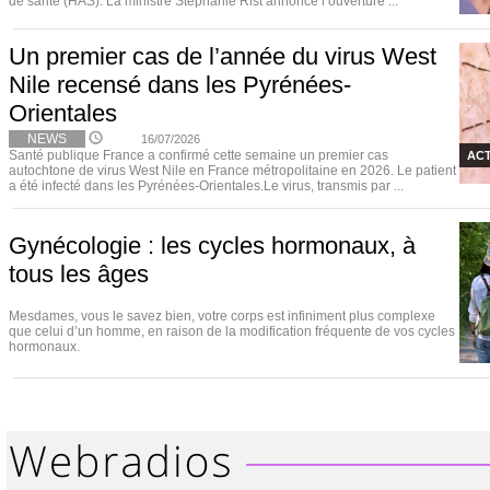
de santé (HAS). La ministre Stéphanie Rist annonce l’ouverture ...
Un premier cas de l’année du virus West
Nile recensé dans les Pyrénées-
Orientales
NEWS
16/07/2026
Santé publique France a confirmé cette semaine un premier cas
ACT
autochtone de virus West Nile en France métropolitaine en 2026. Le patient
a été infecté dans les Pyrénées-Orientales.Le virus, transmis par ...
Gynécologie : les cycles hormonaux, à
tous les âges
Mesdames, vous le savez bien, votre corps est infiniment plus complexe
que celui d’un homme, en raison de la modification fréquente de vos cycles
hormonaux.