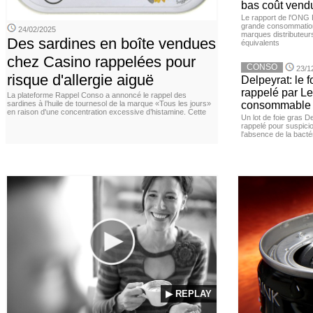
bas coût vend
Le rapport de l'ONG 
grande consommation
24/02/2025
marques distributeur
Des sardines en boîte vendues
équivalents
chez Casino rappelées pour
CONSO
23/1
risque d'allergie aiguë
Delpeyrat: le f
rappelé par Le
La plateforme Rappel Conso a annoncé le rappel des
sardines à l’huile de tournesol de la marque «Tous les jours»
consommable
en raison d'une concentration excessive d’histamine. Cette
Un lot de foie gras D
rappelé pour suspicio
l'absence de la bacté
▶ REPLAY