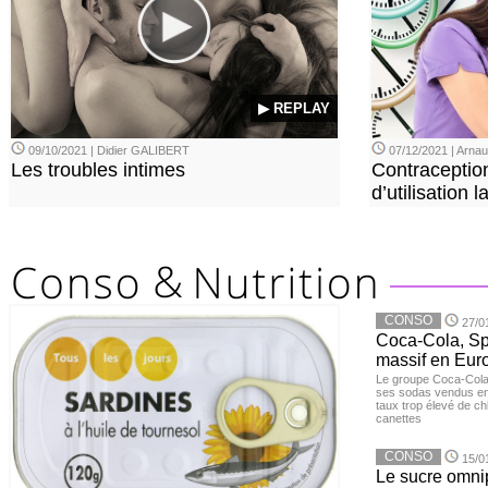
▶ REPLAY
09/10/2021 | Didier GALIBERT
07/12/2021 | Arn
Les troubles intimes
Contraception
d’utilisation
CONSO
27/0
Coca-Cola, Spr
massif en Euro
Le groupe Coca-Cola 
ses sodas vendus en 
taux trop élevé de c
canettes
CONSO
15/0
Le sucre omnip