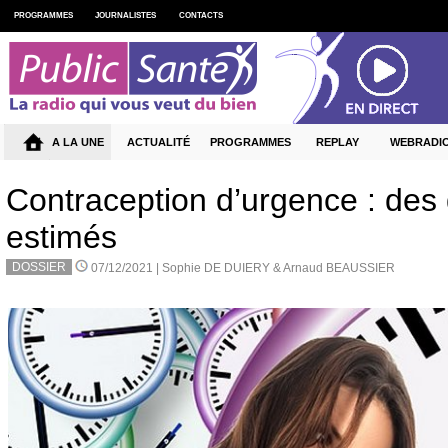
PROGRAMMES
JOURNALISTES
CONTACTS
A LA UNE
ACTUALITÉ
PROGRAMMES
REPLAY
WEBRADI
Contraception d’urgence : des d
estimés
DOSSIER
07/12/2021 |
Sophie DE DUIERY & Arnaud BEAUSSIER