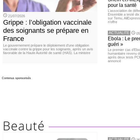
pour la santé
L’association de dé
Ensemble a testé di
21/07/2026
sur Temu, AliExpress 
Grippe : l’obligation vaccinale
n’offre
des soignants se prépare en
ACTUALITE
05
France
Ebola : Le pre
guéri »
Le gouvernement prépare le déploiement d’une obligation
vaccinale contre la grippe pour les soignants, après un avis
Le premier cas d’Ebo
favorable de la Haute Autorité de santé (HAS). La ministre
humanitaire revenu d
après deux tests PCR n
annoncé
Contenus sponsorisés
ACTUALITE