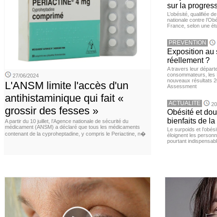
sur la progres
L’obésité, qualifiée 
nationale contre l’Ob
France, selon une é
PREVENTION
Exposition au 
réellement ?
A travers leur départ
consommateurs, les L
27/06/2024
nouveaux résultats 
L'ANSM limite l'accès d'un
Assessment
antihistaminique qui fait «
ACTUALITE
20
grossir des fesses »
Obésité et doul
bienfaits de l
A partir du 10 juillet, l’Agence nationale de sécurité du
médicament (ANSM) a déclaré que tous les médicaments
Le surpoids et l’obési
contenant de la cyproheptadine, y compris le Periactine, n�
éloignent les personn
pourtant indispensabl