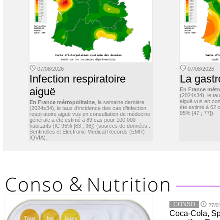
07/08/2026
07/08/2026
Infection respiratoire
La gastr
aiguë
En France métr
(2024s34), le ta
aiguë vus en con
En France métropolitaine
, la semaine dernière
été estimé à 62 
(2024s34), le taux d’incidence des cas d’infection
95% [47 ; 77]).
respiratoire aiguë vus en consultation de médecine
générale a été estimé à 89 cas pour 100 000
habitants (IC 95% [83 ; 96]) (sources de données :
Sentinelles et Electronic Medical Records (EMR)
IQVIA).
CONSO
27/0
Coca-Cola, Spr