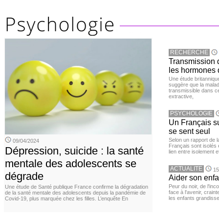
RECHERCHE
Transmission d
les hormones 
Une étude britanniqu
suggère que la maladi
transmissible dans c
extractive,
PSYCHOLOGIE
Un Français sur
se sent seul
Selon un rapport de 
09/04/2024
Français sont isolés 
Dépression, suicide : la santé
lien entre isolement e
mentale des adolescents se
ACTUALITE
15
dégrade
Aider son enfa
Peur du noir, de l'i
Une étude de Santé publique France confirme la dégradation
face à l'avenir, cra
de la santé mentale des adolescents depuis la pandémie de
les enfants grandisse
Covid-19, plus marquée chez les filles. L’enquête En