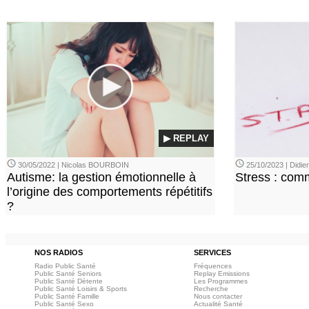
▶ REPLAY
30/05/2022 | Nicolas BOURBOIN
25/10/2023 | Didi
Autisme: la gestion émotionnelle à
Stress : com
l’origine des comportements répétitifs
?
NOS RADIOS
SERVICES
Radio Public Santé
Fréquences
Public Santé Seniors
Replay Emissions
Public Santé Détente
Les Programmes
Public Santé Loisirs & Sports
Recherche
Public Santé Famille
Nous contacter
Public Santé Sexo
Actualité Santé