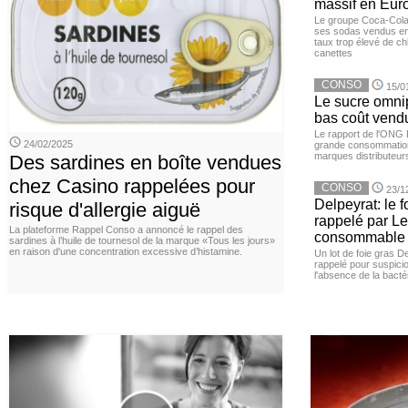
massif en Euro
Le groupe Coca-Cola 
ses sodas vendus en 
taux trop élevé de c
canettes
CONSO
15/0
Le sucre omnip
bas coût vend
Le rapport de l'ONG 
24/02/2025
grande consommation
marques distributeur
Des sardines en boîte vendues
chez Casino rappelées pour
CONSO
23/1
Delpeyrat: le f
risque d'allergie aiguë
rappelé par Le
La plateforme Rappel Conso a annoncé le rappel des
consommable
sardines à l’huile de tournesol de la marque «Tous les jours»
en raison d'une concentration excessive d’histamine.
Un lot de foie gras D
rappelé pour suspicio
l'absence de la bacté