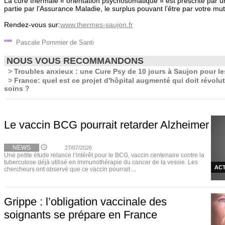
La cure thermale « orientation psychosomatique » est prescrite par
partie par l’Assurance Maladie, le surplus pouvant l’être par votre mut
Rendez-vous sur:
www.thermes-saujon.fr
Pascale Pommier de Santi
NOUS VOUS RECOMMANDONS
>
Troubles anxieux : une Cure Psy de 10 jours à Saujon pour les
>
France: quel est ce projet d'hôpital augmenté qui doit révolut
soins ?
Le vaccin BCG pourrait retarder Alzheimer
NEWS
27/07/2026
Une petite étude relance l’intérêt pour le BCG, vaccin centenaire contre la
tuberculose déjà utilisé en immunothérapie du cancer de la vessie. Les
ACT
chercheurs ont observé que ce vaccin pourrait ...
Grippe : l’obligation vaccinale des
soignants se prépare en France