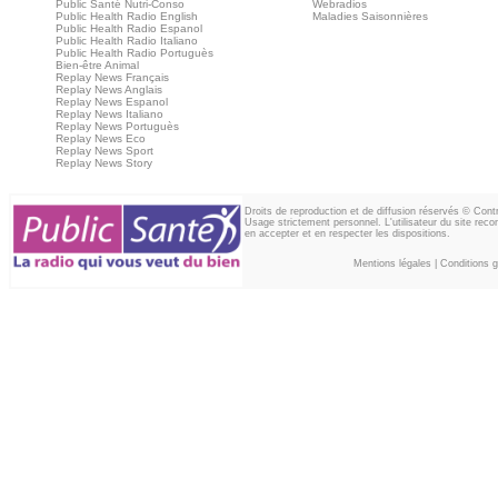
Public Santé Nutri-Conso
Webradios
Public Health Radio English
Maladies Saisonnières
Public Health Radio Espanol
Public Health Radio Italiano
Public Health Radio Portuguès
Bien-être Animal
Replay News Français
Replay News Anglais
Replay News Espanol
Replay News Italiano
Replay News Portuguès
Replay News Eco
Replay News Sport
Replay News Story
Droits de reproduction et de diffusion réservés © Con
Usage strictement personnel. L'utilisateur du site reco
en accepter et en respecter les dispositions.
Mentions légales
|
Conditions gé