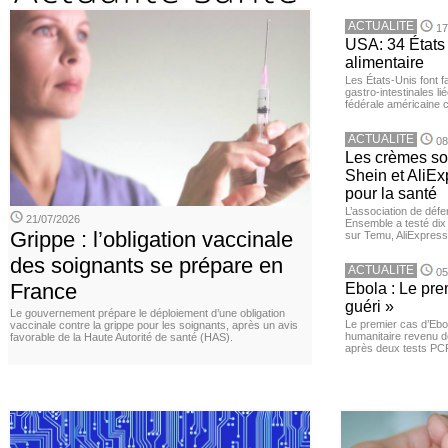
ACTUALITE
17
USA: 34 États 
alimentaire
Les États-Unis font 
gastro-intestinales li
fédérale américaine 
ACTUALITE
08
Les crèmes so
Shein et AliE
pour la santé
L’association de dé
21/07/2026
Ensemble a testé di
Grippe : l’obligation vaccinale
sur Temu, AliExpress 
des soignants se prépare en
ACTUALITE
05
France
Ebola : Le pre
guéri »
Le gouvernement prépare le déploiement d’une obligation
Le premier cas d’Ebo
vaccinale contre la grippe pour les soignants, après un avis
humanitaire revenu d
favorable de la Haute Autorité de santé (HAS).
après deux tests PCR n