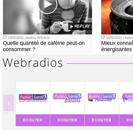
▶ REPLAY
13/02/2021 | Audrey AVEAUX
16/02/2021 | Aud
Quelle quantité de caféine peut-on
Mieux connaî
consommer ?
énergisantes
‹
ECOUTER
ECOUTER
ECOUTER
EC