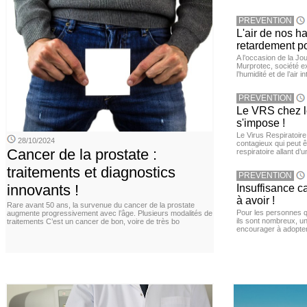
PREVENTION
L'air de nos h
retardement po
A l’occasion de la Jour
Murprotec, société ex
l’humidité et de l’air i
PREVENTION
Le VRS chez le
s'impose !
Le Virus Respiratoire
28/10/2024
contagieux qui peut ê
Cancer de la prostate :
respiratoire allant d’
traitements et diagnostics
PREVENTION
innovants !
Insuffisance c
à avoir !
Rare avant 50 ans, la survenue du cancer de la prostate
Pour les personnes qu
augmente progressivement avec l’âge. Plusieurs modalités de
ils sont nombreux, u
traitements C’est un cancer de bon, voire de très bo
encourager à adopter