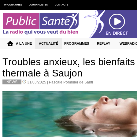
PROGRAMMES
JOURNALISTES
CONTACTS
A LA UNE
ACTUALITÉ
PROGRAMMES
REPLAY
WEBRADI
Troubles anxieux, les bienfaits
thermale à Saujon
NEWS
31/03/2025 |
Pascale Pommier de Santi