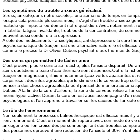
troubles psychosomatiques est une voie naturelle de mieux être et de
Les symptômes du trouble anxieux généralisé.
Stress, anxiété,dans notre société,.. une semaine de temps en temp
lorsque cela persiste plusieurs mois, il s’agit d’un trouble anxieux gé
maladie qui impacte lourdement notre quotidien. Avec notamment : 
irritabilité, fatigue invalidante, troubles de la concentration, du somme
peuvent aussi conduire à la dépression.
A côté des médicaments - anxiolytiques, antidépresseurs-la cure ther
psychosomatique de Saujon, est une alternative naturelle et efficace q
comme le précise le Dr Olivier Dubois psychiatre aux thermes de Sau
Des soins qui permettent de lâcher prise
C’est prouvé, plus le curiste se relâche, plus l’anxiété disparait. Dur
soins quotidiens à base d’eau thermale sont dispensés.Outre la riche
Saujon en magnésium, lithium notamment,aux vertus apaisantes et rel
corps reçoit des infos agréables qui le stimule et le cerveau trop solli
penser à des choses agréables,là où il pensait de manière automatiqu
Dubois. A la fin de la cure d’ailleurs, la zone du cerveau reliée à l’anx
moins hyper active. Durant la cure on est aussi accompagné d’un sui
psychologues et l’on apprend à travailler sur les causes de l’anxiété et
Le rôle de l’environnement
Non seulement le processus balnéothérapique est efficace mais il y a 
l’environnement. C’est un moment de rupture avec son mode de vie s
anxiogène où l’on croise des personnes qui ont des troubles compara
des personnes éprouvent une réduction de l’anxiété et 30% n’ont plus