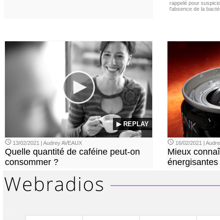
rappelé pour suspicio
l'absence de la bacté
▶ REPLAY
13/02/2021 | Audrey AVEAUX
16/02/2021 | Aud
Quelle quantité de caféine peut-on
Mieux connaî
consommer ?
énergisantes