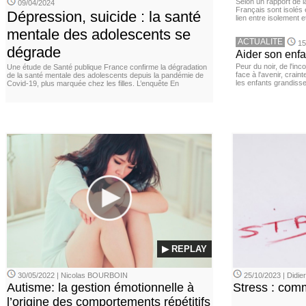
Selon un rapport de 
09/04/2024
Français sont isolés 
Dépression, suicide : la santé
lien entre isolement e
mentale des adolescents se
ACTUALITE
15
dégrade
Aider son enfa
Peur du noir, de l'i
Une étude de Santé publique France confirme la dégradation
face à l'avenir, cra
de la santé mentale des adolescents depuis la pandémie de
les enfants grandisse
Covid-19, plus marquée chez les filles. L’enquête En
▶ REPLAY
30/05/2022 | Nicolas BOURBOIN
25/10/2023 | Didi
Autisme: la gestion émotionnelle à
Stress : com
l’origine des comportements répétitifs