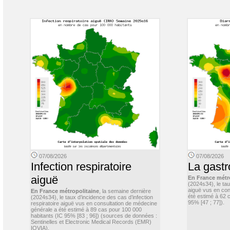
07/08/2026
07/08/2026
Infection respiratoire
La gastr
aiguë
En France métr
(2024s34), le ta
aiguë vus en con
En France métropolitaine
, la semaine dernière
été estimé à 62 
(2024s34), le taux d’incidence des cas d’infection
95% [47 ; 77]).
respiratoire aiguë vus en consultation de médecine
générale a été estimé à 89 cas pour 100 000
habitants (IC 95% [83 ; 96]) (sources de données :
Sentinelles et Electronic Medical Records (EMR)
IQVIA).