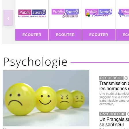
‹
ECOUTER
ECOUTER
ECOUTER
EC
RECHERCHE
Transmission d
les hormones 
Une étude britanniqu
suggère que la maladi
transmissible dans c
extractive,
PSYCHOLOGIE
Un Français sur
se sent seul