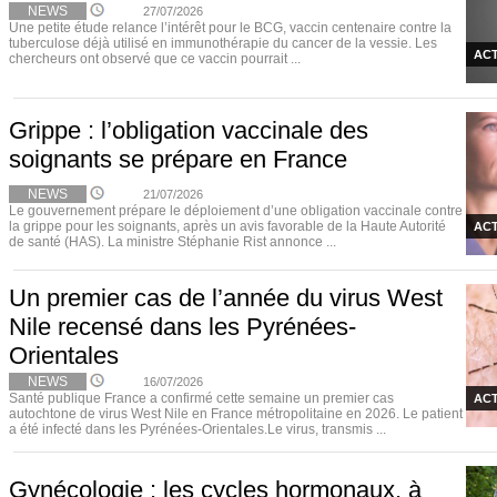
NEWS
27/07/2026
Une petite étude relance l’intérêt pour le BCG, vaccin centenaire contre la
tuberculose déjà utilisé en immunothérapie du cancer de la vessie. Les
ACT
chercheurs ont observé que ce vaccin pourrait ...
Grippe : l’obligation vaccinale des
soignants se prépare en France
NEWS
21/07/2026
Le gouvernement prépare le déploiement d’une obligation vaccinale contre
la grippe pour les soignants, après un avis favorable de la Haute Autorité
ACT
de santé (HAS). La ministre Stéphanie Rist annonce ...
Un premier cas de l’année du virus West
Nile recensé dans les Pyrénées-
Orientales
NEWS
16/07/2026
Santé publique France a confirmé cette semaine un premier cas
ACT
autochtone de virus West Nile en France métropolitaine en 2026. Le patient
a été infecté dans les Pyrénées-Orientales.Le virus, transmis ...
Gynécologie : les cycles hormonaux, à