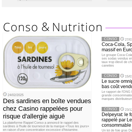
CONSO
27/0
Coca-Cola, Spr
massif en Euro
Le groupe Coca-Cola 
ses sodas vendus en 
taux trop élevé de c
canettes
CONSO
15/0
Le sucre omnip
bas coût vend
Le rapport de l'ONG 
24/02/2025
grande consommation
marques distributeur
Des sardines en boîte vendues
chez Casino rappelées pour
CONSO
23/1
Delpeyrat: le f
risque d'allergie aiguë
rappelé par Le
La plateforme Rappel Conso a annoncé le rappel des
consommable
sardines à l’huile de tournesol de la marque «Tous les jours»
en raison d'une concentration excessive d’histamine.
Un lot de foie gras D