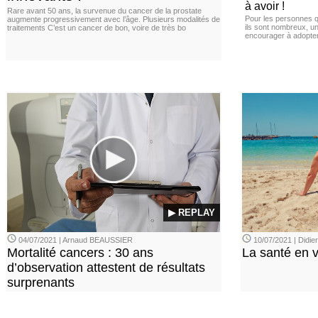
à avoir !
Rare avant 50 ans, la survenue du cancer de la prostate
Pour les personnes qu
augmente progressivement avec l’âge. Plusieurs modalités de
ils sont nombreux, u
traitements C’est un cancer de bon, voire de très bo
encourager à adopter
▶ REPLAY
04/07/2021 | Arnaud BEAUSSIER
10/07/2021 | Didi
Mortalité cancers : 30 ans
La santé en 
d’observation attestent de résultats
surprenants