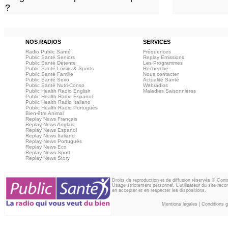
?
NOS RADIOS
SERVICES
Radio Public Santé
Fréquences
Public Santé Seniors
Replay Emissions
Public Santé Détente
Les Programmes
Public Santé Loisirs & Sports
Recherche
Public Santé Famille
Nous contacter
Public Santé Sexo
Actualité Santé
Public Santé Nutri-Conso
Webradios
Public Health Radio English
Maladies Saisonnières
Public Health Radio Espanol
Public Health Radio Italiano
Public Health Radio Portuguès
Bien-être Animal
Replay News Français
Replay News Anglais
Replay News Espanol
Replay News Italiano
Replay News Portuguès
Replay News Eco
Replay News Sport
Replay News Story
Droits de reproduction et de diffusion réservés © Con
Usage strictement personnel. L'utilisateur du site reco
en accepter et en respecter les dispositions.
Mentions légales
|
Conditions gé