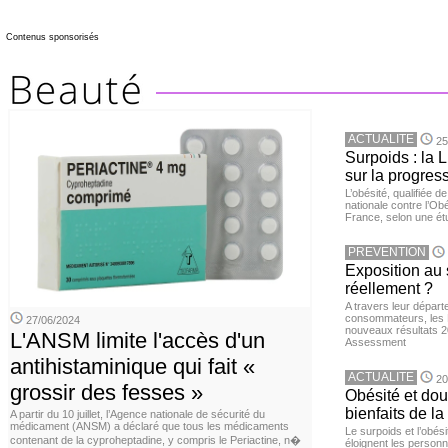
Contenus sponsorisés
ACTUALITE
25
Surpoids : la L
sur la progres
L’obésité, qualifiée 
nationale contre l’Ob
France, selon une é
PREVENTION
Exposition au 
réellement ?
A travers leur départ
consommateurs, les L
27/06/2024
nouveaux résultats 
L'ANSM limite l'accès d'un
Assessment
antihistaminique qui fait «
ACTUALITE
20
grossir des fesses »
Obésité et doul
bienfaits de l
A partir du 10 juillet, l’Agence nationale de sécurité du
médicament (ANSM) a déclaré que tous les médicaments
Le surpoids et l’obési
contenant de la cyproheptadine, y compris le Periactine, n�
éloignent les personn