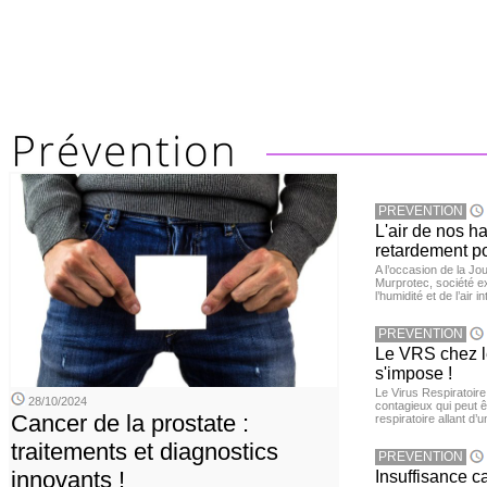
PREVENTION
L'air de nos h
retardement po
A l’occasion de la Jour
Murprotec, société ex
l’humidité et de l’air i
PREVENTION
Le VRS chez le
s'impose !
Le Virus Respiratoire
28/10/2024
contagieux qui peut ê
Cancer de la prostate :
respiratoire allant d’
traitements et diagnostics
PREVENTION
innovants !
Insuffisance c