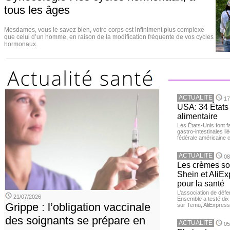
tous les âges
Mesdames, vous le savez bien, votre corps est infiniment plus complexe
que celui d’un homme, en raison de la modification fréquente de vos cycles
hormonaux.
ACTUALITE
17
USA: 34 États 
alimentaire
Les États-Unis font 
gastro-intestinales li
fédérale américaine 
ACTUALITE
08
Les crèmes so
Shein et AliE
pour la santé
L’association de dé
21/07/2026
Ensemble a testé di
Grippe : l’obligation vaccinale
sur Temu, AliExpress 
des soignants se prépare en
ACTUALITE
05