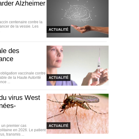
arder Alzheimer
accin centenaire contre la
ancer de la vessie. Les
ACTUALITÉ
.
ale des
rance
bligation vaccinale contre
able de la Haute Autorité
ACTUALITÉ
nce ...
du virus West
énées-
 un premier cas
ACTUALITÉ
litaine en 2026. Le patient
s, transmis ...