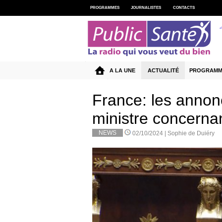
PROGRAMMES
JOURNALISTES
CONTACTS
A LA UNE
ACTUALITÉ
PROGRAMM
France: les anno
ministre concernan
NEWS
02/10/2024 |
Sophie de Duiéry