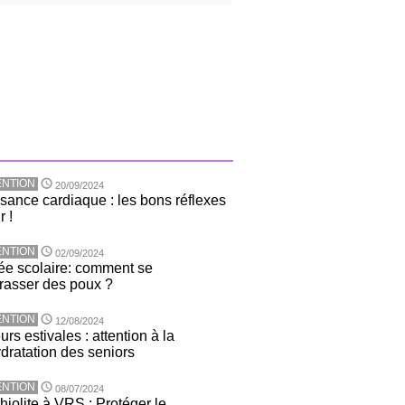
NTION
20/09/2024
isance cardiaque : les bons réflexes
r !
NTION
02/09/2024
ée scolaire: comment se
rasser des poux ?
NTION
12/08/2024
rs estivales : attention à la
dratation des seniors
NTION
08/07/2024
hiolite à VRS : Protéger le