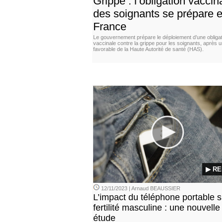
Grippe : l’obligation vaccin
des soignants se prépare 
France
Le gouvernement prépare le déploiement d’une obligat
vaccinale contre la grippe pour les soignants, après u
favorable de la Haute Autorité de santé (HAS).
▶ RE
12/11/2023 | Arnaud BEAUSSIER
L’impact du téléphone portable s
fertilité masculine : une nouvelle
étude