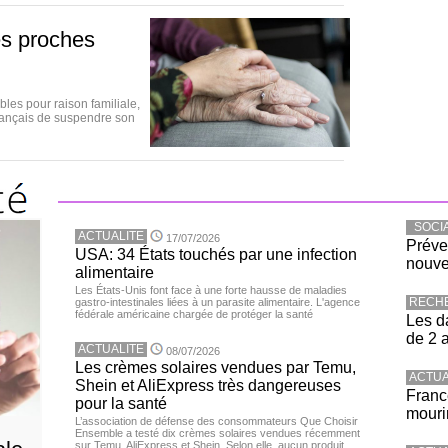
es proches
les pour raison familiale,
français de suspendre son
SOCI
ACTUALITE
17/07/2026
Préve
USA: 34 États touchés par une infection
nouve
alimentaire
Les États-Unis font face à une forte hausse de maladies
RECH
gastro-intestinales liées à un parasite alimentaire. L'agence
fédérale américaine chargée de protéger la santé
Les d
de 2 
ACTUALITE
08/07/2026
Les crèmes solaires vendues par Temu,
ACTUA
Shein et AliExpress très dangereuses
Franc
pour la santé
mouri
L’association de défense des consommateurs Que Choisir
Ensemble a testé dix crèmes solaires vendues récemment
sur Temu, AliExpress et Shein. Selon elle, aucun produit