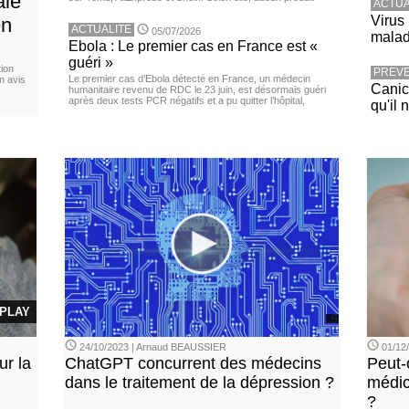
ale
ACTUA
Virus
en
ACTUALITE
05/07/2026
malad
Ebola : Le premier cas en France est «
guéri »
ion
PREVE
Le premier cas d’Ebola détecté en France, un médecin
n avis
Canicu
humanitaire revenu de RDC le 23 juin, est désormais guéri
après deux tests PCR négatifs et a pu quitter l’hôpital,
qu'il 
PLAY
24/10/2023 | Arnaud BEAUSSIER
01/12
ur la
ChatGPT concurrent des médecins
Peut-
dans le traitement de la dépression ?
médic
?