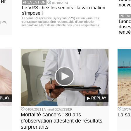
1er
PREVENTION
01/10/2024
nouv
Le VRS chez les seniors : la vaccination
s'impose !
PREVE
Le Virus Respiratoire Syncytial (VRS) est un virus très
Bronch
contagieux qui peut être responsable d’une infection
ques,
respiratoire allant d’une atteinte des voies respiratoires
doses
rentr
PLAY
▶ REPLAY
04/07/2021 | Arnaud BEAUSSIER
10/07/
Mortalité cancers : 30 ans
La sa
d’observation attestent de résultats
surprenants