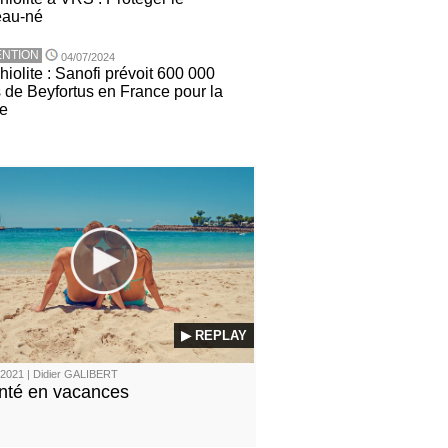
eau-né
NTION
04/07/2024
iolite : Sanofi prévoit 600 000
 de Beyfortus en France pour la
ée
▶ REPLAY
2021 | Didier GALIBERT
nté en vacances