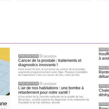
PREVE
Insuff
PREVENTION
28/10/2024
à avoi
Cancer de la prostate : traitements et
diagnostics innovants !
PREVE
Rare avant 50 ans, la survenue du cancer de la prostate
Rentr
augmente progressivement avec l’âge. Plusieurs modalités
de traitements C’est un cancer de bon, voire de très
débar
PREVENTION
16/10/2024
PREVE
L'air de nos habitations : une bombe à
Chaleu
retardement pour notre santé !
déshy
A l’occasion de la Journée nationale de la qualité de l’air,
Murprotec, société experte du diagnostic et du traitement de
une
l’humidité et de l’air intérieur, dévoile
PREVE
Bronc