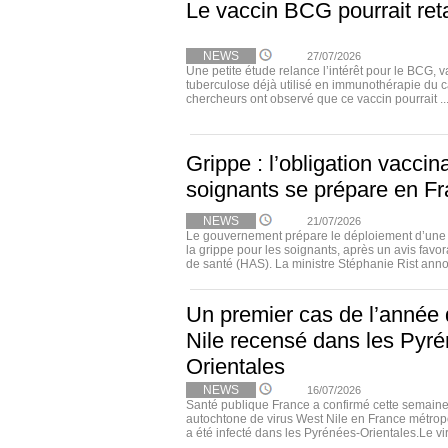
Le vaccin BCG pourrait ret
NEWS
27/07/2026
Une petite étude relance l’intérêt pour le BCG, v
tuberculose déjà utilisé en immunothérapie du c
chercheurs ont observé que ce vaccin pourrait ..
Grippe : l’obligation vaccin
soignants se prépare en F
NEWS
21/07/2026
Le gouvernement prépare le déploiement d’une o
la grippe pour les soignants, après un avis favor
de santé (HAS). La ministre Stéphanie Rist anno
Un premier cas de l’année 
Nile recensé dans les Pyr
Orientales
NEWS
16/07/2026
Santé publique France a confirmé cette semaine
autochtone de virus West Nile en France métropo
a été infecté dans les Pyrénées-Orientales.Le viru