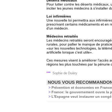
Déserts médicaux
Pour lutter contre les déserts médicaux
inciter les jeunes médecins à s’installer
Loi infirmières
Une nouvelle loi permettra aux infirmiè
prescrivant certains médicaments et en r
d’un médecin.
Médecins retraités
Les médecins retraités seront encouragé
rurales, pour pallier le manque de pratici
«sur les nouvelles technologies, la téléméd
artificielle lorsque c'est utile».
Ces mesures visent à améliorer l’accès au
régions les plus touchées par la pénurie 
Sophie de Duiéry
NOUS VOUS RECOMMANDO
>
Prévention et économies en France:
>
France: le gouvernement ouvre la p
>
L'Espagne veut instaurer un congé