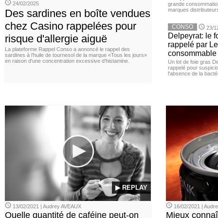
24/02/2025
grande consommation
marques distributeur
Des sardines en boîte vendues
chez Casino rappelées pour
CONSO
23/1
Delpeyrat: le f
risque d'allergie aiguë
rappelé par Le
La plateforme Rappel Conso a annoncé le rappel des
consommable
sardines à l’huile de tournesol de la marque «Tous les jours»
en raison d'une concentration excessive d’histamine.
Un lot de foie gras D
rappelé pour suspicio
l'absence de la bacté
▶ REPLAY
13/02/2021 | Audrey AVEAUX
16/02/2021 | Aud
Quelle quantité de caféine peut-on
Mieux connaî