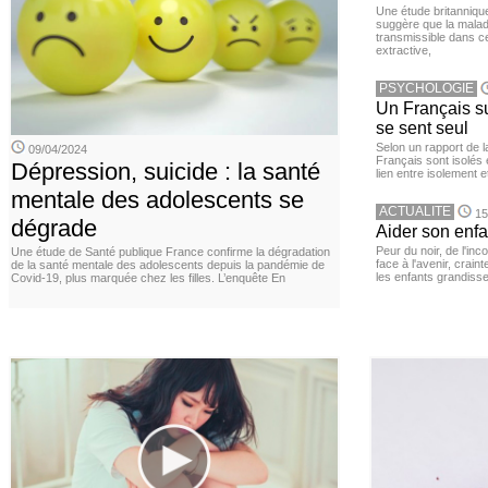
Une étude britanniqu
suggère que la maladi
transmissible dans c
extractive,
PSYCHOLOGIE
Un Français sur
se sent seul
Selon un rapport de 
09/04/2024
Français sont isolés 
Dépression, suicide : la santé
lien entre isolement e
mentale des adolescents se
ACTUALITE
15
dégrade
Aider son enfa
Peur du noir, de l'i
Une étude de Santé publique France confirme la dégradation
face à l'avenir, cra
de la santé mentale des adolescents depuis la pandémie de
les enfants grandisse
Covid-19, plus marquée chez les filles. L’enquête En