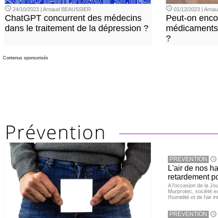
24/10/2023 | Arnaud BEAUSSIER
01/12/2023 | Arn
ChatGPT concurrent des médecins
Peut-on enco
dans le traitement de la dépression ?
médicaments 
?
Contenus sponsorisés
PREVENTION
L'air de nos h
retardement po
A l’occasion de la Jour
Murprotec, société ex
l’humidité et de l’air i
PREVENTION