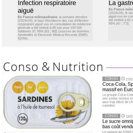
Infection respiratoire
La gastr
aiguë
En France métr
(2024s34), le ta
aiguë vus en con
En France métropolitaine
, la semaine dernière
été estimé à 62 
(2024s34), le taux d’incidence des cas d’infection
95% [47 ; 77]).
respiratoire aiguë vus en consultation de médecine
générale a été estimé à 89 cas pour 100 000
habitants (IC 95% [83 ; 96]) (sources de données :
Sentinelles et Electronic Medical Records (EMR)
IQVIA).
CONSO
27/0
Coca-Cola, Spr
massif en Euro
Le groupe Coca-Cola 
ses sodas vendus en 
taux trop élevé de c
canettes
CONSO
15/0
Le sucre omnip
bas coût vend
Le rapport de l'ONG 