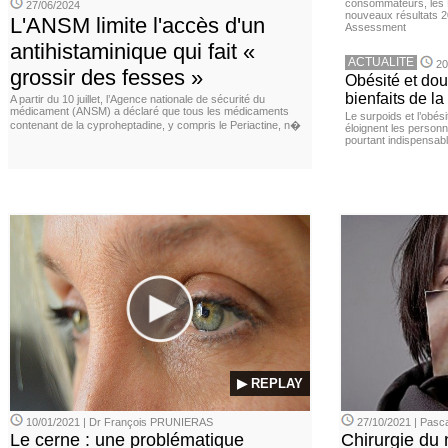
consommateurs, les L
27/06/2024
nouveaux résultats 
L'ANSM limite l'accès d'un
Assessment
antihistaminique qui fait «
ACTUALITE
20
grossir des fesses »
Obésité et doul
bienfaits de l
A partir du 10 juillet, l’Agence nationale de sécurité du
médicament (ANSM) a déclaré que tous les médicaments
Le surpoids et l’obési
contenant de la cyproheptadine, y compris le Periactine, n�
éloignent les personn
pourtant indispensabl
▶ REPLAY
10/01/2021 | Dr François PRUNIERAS
27/10/2021 | Pasca
Le cerne : une problématique
Chirurgie du n