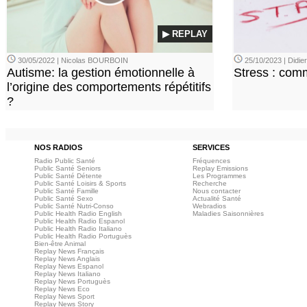
▶ REPLAY
30/05/2022 | Nicolas BOURBOIN
25/10/2023 | Didi
Autisme: la gestion émotionnelle à
Stress : com
l’origine des comportements répétitifs
?
NOS RADIOS
SERVICES
Radio Public Santé
Fréquences
Public Santé Seniors
Replay Emissions
Public Santé Détente
Les Programmes
Public Santé Loisirs & Sports
Recherche
Public Santé Famille
Nous contacter
Public Santé Sexo
Actualité Santé
Public Santé Nutri-Conso
Webradios
Public Health Radio English
Maladies Saisonnières
Public Health Radio Espanol
Public Health Radio Italiano
Public Health Radio Portuguès
Bien-être Animal
Replay News Français
Replay News Anglais
Replay News Espanol
Replay News Italiano
Replay News Portuguès
Replay News Eco
Replay News Sport
Replay News Story