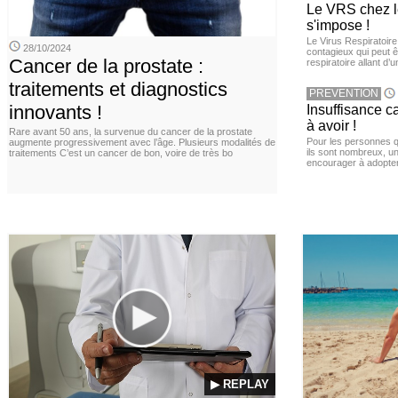
Le VRS chez le
s'impose !
Le Virus Respiratoire
28/10/2024
contagieux qui peut ê
Cancer de la prostate :
respiratoire allant d’
traitements et diagnostics
PREVENTION
innovants !
Insuffisance c
à avoir !
Rare avant 50 ans, la survenue du cancer de la prostate
Pour les personnes qu
augmente progressivement avec l’âge. Plusieurs modalités de
ils sont nombreux, u
traitements C’est un cancer de bon, voire de très bo
encourager à adopter
▶ REPLAY