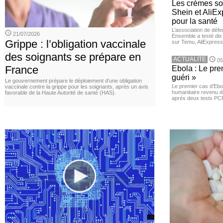
Les crèmes so
Shein et AliE
pour la santé
L’association de dé
21/07/2026
Ensemble a testé di
Grippe : l’obligation vaccinale
sur Temu, AliExpress 
des soignants se prépare en
ACTUALITE
05
France
Ebola : Le pre
guéri »
Le gouvernement prépare le déploiement d’une obligation
Le premier cas d’Ebo
vaccinale contre la grippe pour les soignants, après un avis
humanitaire revenu d
favorable de la Haute Autorité de santé (HAS).
après deux tests PCR n