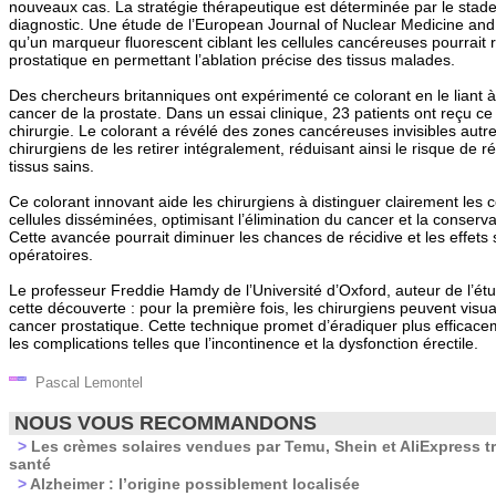
nouveaux cas. La stratégie thérapeutique est déterminée par le stade
diagnostic. Une étude de l’European Journal of Nuclear Medicine and
qu’un marqueur fluorescent ciblant les cellules cancéreuses pourrait r
prostatique en permettant l’ablation précise des tissus malades.
Des chercheurs britanniques ont expérimenté ce colorant en le liant 
cancer de la prostate. Dans un essai clinique, 23 patients ont reçu c
chirurgie. Le colorant a révélé des zones cancéreuses invisibles aut
chirurgiens de les retirer intégralement, réduisant ainsi le risque de r
tissus sains.
Ce colorant innovant aide les chirurgiens à distinguer clairement les 
cellules disséminées, optimisant l’élimination du cancer et la conserva
Cette avancée pourrait diminuer les chances de récidive et les effets
opératoires.
Le professeur Freddie Hamdy de l’Université d’Oxford, auteur de l’étu
cette découverte : pour la première fois, les chirurgiens peuvent visual
cancer prostatique. Cette technique promet d’éradiquer plus efficacem
les complications telles que l’incontinence et la dysfonction érectile.
Pascal Lemontel
NOUS VOUS RECOMMANDONS
>
Les crèmes solaires vendues par Temu, Shein et AliExpress t
santé
>
Alzheimer : l’origine possiblement localisée