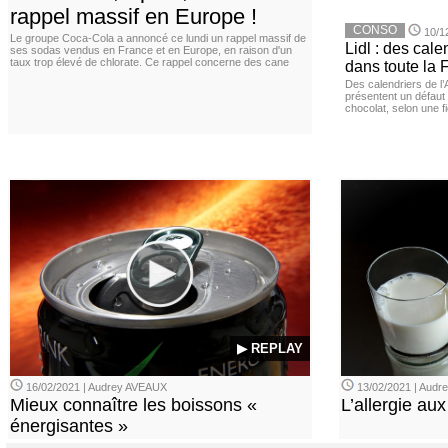
rappel massif en Europe !
CONSO
10/1
Le groupe Coca-Cola a annoncé ce lundi un rappel massif de
Lidl : des cale
ses sodas vendus en France et en Europe, en raison d'un
taux trop élevé de chlorate. Ce rappel concerne des cane
dans toute la 
Des calendriers de l
présentent un défaut 
chocolat, selon une f
▶ REPLAY
16/02/2021 | Audrey AVEAUX
13/02/2021 | Aud
Mieux connaître les boissons «
L’allergie aux
énergisantes »