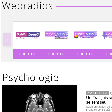
‹
ECOUTER
ECOUTER
ECOUTER
EC
PSYCHOLOGIE
Un Français sur
se sent seul
Selon un rapport de 
Français sont isolés 