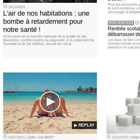
Pour les personnes qu
16/10/2024
ils sont nombreux, u
L'air de nos habitations : une
encourager à adopter
bombe à retardement pour
PREVENTION
notre santé !
Rentrée scola
débarrasser d
A l’occasion de la Journée nationale de la qualité de l’air,
Les poux de tête sont 
Murprotec, société experte du diagnostic et du traitement de
chevelu humain et se
l’humidité et de l’air intérieur, dévoile les résult
présence ne soit pas
▶ REPLAY
10/07/2021 | Didier GALIBERT
13/11/2022 | Didi