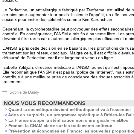
sociaux.
Le Periactine, un antiallergique fabriqué par Teofarma, est utilisé de
certains pour augmenter leur poids. Il stimule l’appétit, un effet souv
sociaux pour imiter des célébrités comme Kim Kardashian.
Cependant, la cyproheptadine peut provoquer des effets secondaires g
contrôle. En conséquence, l’ANSM a mis fin à sa vente libre. Les pre
devraient être rares car d’autres antiallergiques plus efficaces et moi
L’ANSM a pris cette décision en se basant sur les promotions de l’us
traitement sur les réseaux sociaux. Malgré cela, il est difficile d’évalu
détourné de Periactine, car il est largement vendu en ligne.
Isabelle Yoldjian, directrice médicale à l’ANSM, admet qu’il est impos
Elle reconnaît que l’ANSM n’est pas la “police de l’internet”, mais est
contribué à une meilleure prise de conscience des risques associés à
traitement.
Sophie de Duiéry
NOUS VOUS RECOMMANDONS
>
Quand la cosmétique devient méthodique et va à l'essentiel
>
Ados en surpoids, un programme spécifique à Brides-les Bai
>
La France stoppe la stérilisation non chirurgicale FemBloc
>
France: la CNAM alerte sur les traitements coûteux
>
Prévention et économies en France: les nouvelles propositi