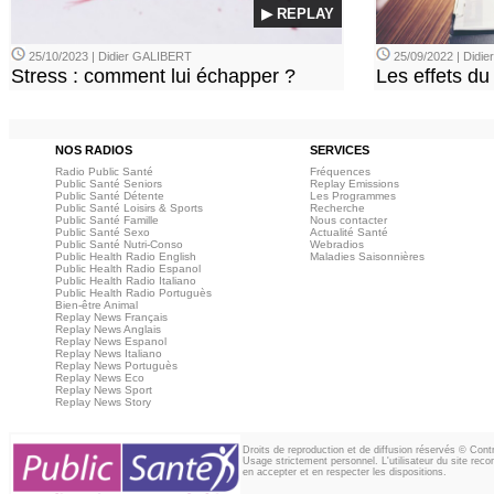
▶ REPLAY
25/10/2023 | Didier GALIBERT
25/09/2022 | Didi
Stress : comment lui échapper ?
Les effets du
NOS RADIOS
SERVICES
Radio Public Santé
Fréquences
Public Santé Seniors
Replay Emissions
Public Santé Détente
Les Programmes
Public Santé Loisirs & Sports
Recherche
Public Santé Famille
Nous contacter
Public Santé Sexo
Actualité Santé
Public Santé Nutri-Conso
Webradios
Public Health Radio English
Maladies Saisonnières
Public Health Radio Espanol
Public Health Radio Italiano
Public Health Radio Portuguès
Bien-être Animal
Replay News Français
Replay News Anglais
Replay News Espanol
Replay News Italiano
Replay News Portuguès
Replay News Eco
Replay News Sport
Replay News Story
Droits de reproduction et de diffusion réservés © Con
Usage strictement personnel. L'utilisateur du site reco
en accepter et en respecter les dispositions.