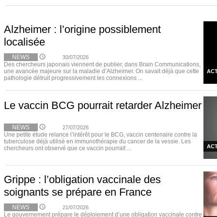
Alzheimer : l’origine possiblement
localisée
NEWS
30/07/2026
Des chercheurs japonais viennent de publier, dans Brain Communications,
une avancée majeure sur la maladie d’Alzheimer. On savait déjà que cette
ACT
pathologie détruit progressivement les connexions ...
Le vaccin BCG pourrait retarder Alzheimer
NEWS
27/07/2026
Une petite étude relance l’intérêt pour le BCG, vaccin centenaire contre la
tuberculose déjà utilisé en immunothérapie du cancer de la vessie. Les
ACT
chercheurs ont observé que ce vaccin pourrait ...
Grippe : l’obligation vaccinale des
soignants se prépare en France
NEWS
21/07/2026
Le gouvernement prépare le déploiement d’une obligation vaccinale contre