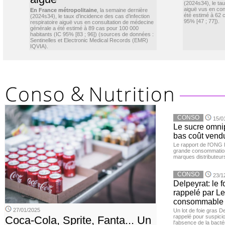
(2024s34), le ta
aiguë vus en con
En France métropolitaine
, la semaine dernière
été estimé à 62 
(2024s34), le taux d’incidence des cas d’infection
95% [47 ; 77]).
respiratoire aiguë vus en consultation de médecine
générale a été estimé à 89 cas pour 100 000
habitants (IC 95% [83 ; 96]) (sources de données :
Sentinelles et Electronic Medical Records (EMR)
IQVIA).
CONSO
15/0
Le sucre omnip
bas coût vend
Le rapport de l'ONG 
grande consommation
marques distributeur
CONSO
23/1
Delpeyrat: le f
rappelé par Le
consommable
27/01/2025
Un lot de foie gras D
rappelé pour suspicio
Coca-Cola, Sprite, Fanta... Un
l'absence de la bacté