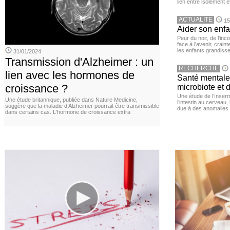
lien entre isolement e
ACTUALITE
15
Aider son enfa
Peur du noir, de l'i
face à l'avenir, cra
les enfants grandisse
31/01/2024
Transmission d'Alzheimer : un
RECHERCHE
lien avec les hormones de
Santé mentale 
croissance ?
microbiote et 
Une étude de l’Inserm
Une étude britannique, publiée dans Nature Medicine,
l’intestin au cerveau,
suggère que la maladie d’Alzheimer pourrait être transmissible
due à des anomalies d
dans certains cas. L'hormone de croissance extra