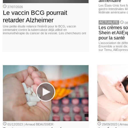
alimentaire
Les États-Unis font 
27/07/2026
gastro-intestinales li
Le vaccin BCG pourrait
fédérale américaine 
retarder Alzheimer
ACTUALITE
08
Une petite étude relance l’intérêt pour le BCG, vaccin
Les crèmes so
centenaire contre la tuberculose déjà utilisé en
Shein et AliE
immunothérapie du cancer de la vessie. Les chercheurs ont
pour la santé
L’association de dé
Ensemble a testé di
sur Temu, AliExpress 
01/12/2023 | Arnaud BEAUSSIER
29/09/2023 | Arn