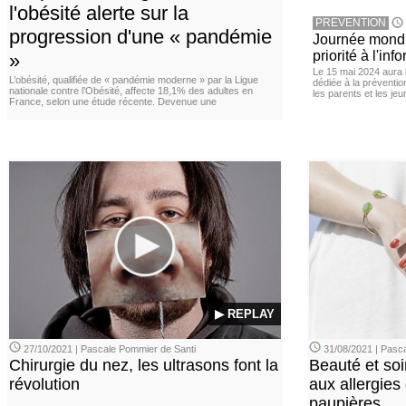
l'obésité alerte sur la
PREVENTION
progression d'une « pandémie
Journée mondia
priorité à l'in
»
Le 15 mai 2024 aura l
L’obésité, qualifiée de « pandémie moderne » par la Ligue
dédiée à la préventio
nationale contre l’Obésité, affecte 18,1% des adultes en
les parents et les je
France, selon une étude récente. Devenue une
▶ REPLAY
27/10/2021 | Pascale Pommier de Santi
31/08/2021 | Pasca
Chirurgie du nez, les ultrasons font la
Beauté et soi
révolution
aux allergies
paupières