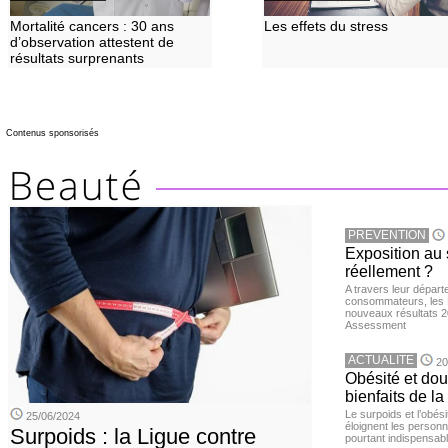
Mortalité cancers : 30 ans
Les effets du stress
d’observation attestent de
résultats surprenants
Contenus sponsorisés
PREVENTION
Exposition au 
réellement ?
A travers leur départ
consommateurs, les L
nouveaux résultats 
Assessment
ACTUALITE
20
Obésité et doul
bienfaits de l
Le surpoids et l’obési
25/06/2024
éloignent les personn
Surpoids : la Ligue contre
pourtant indispensabl