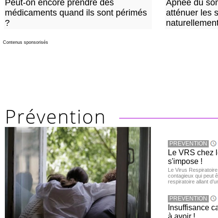
Peut-on encore prendre des
Apnée du so
médicaments quand ils sont périmés
atténuer les
?
naturellemen
Contenus sponsorisés
PREVENTION
Le VRS chez le
s'impose !
Le Virus Respiratoire
contagieux qui peut ê
respiratoire allant d’
PREVENTION
Insuffisance c
à avoir !