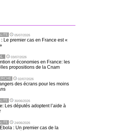
LITE
05/07/2026
 : Le premier cas en France est «
»
AL
03/07/2026
ntion et économies en France: les
lles propositions de la Cnam
ERCHE
02/07/2026
angers des écrans pour les moins
ans
LITE
30/06/2026
e: Les députés adoptent l’aide à
r
LITE
24/06/2026
 Ebola : Un premier cas de la