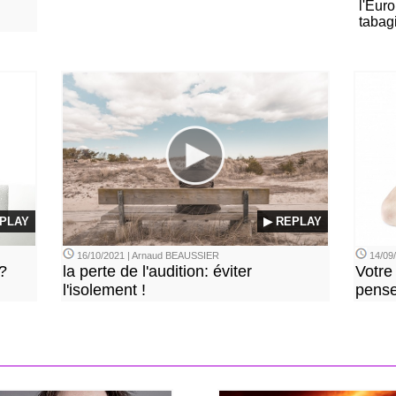
l'Euro
tabag
PLAY
▶ REPLAY
16/10/2021 | Arnaud BEAUSSIER
14/09
?
la perte de l'audition: éviter
Votre
l'isolement !
pense