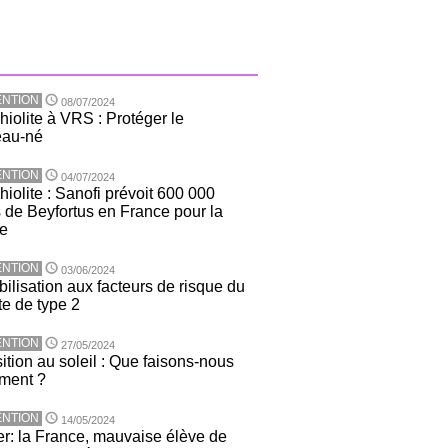
NTION
08/07/2024
hiolite à VRS : Protéger le
eau-né
NTION
04/07/2024
iolite : Sanofi prévoit 600 000
 de Beyfortus en France pour la
ée
NTION
03/06/2024
ilisation aux facteurs de risque du
te de type 2
NTION
27/05/2024
ition au soleil : Que faisons-nous
ement ?
NTION
14/05/2024
r: la France, mauvaise élève de