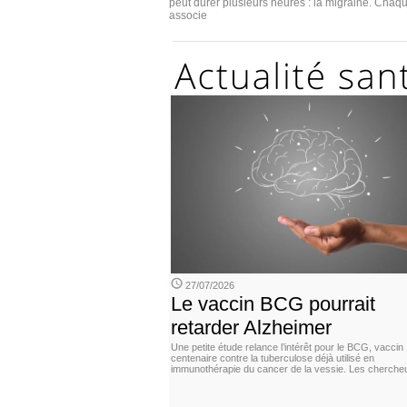
peut durer plusieurs heures : la migraine. Chaq
associe
27/07/2026
Le vaccin BCG pourrait
retarder Alzheimer
Une petite étude relance l’intérêt pour le BCG, vaccin
centenaire contre la tuberculose déjà utilisé en
immunothérapie du cancer de la vessie. Les cherche