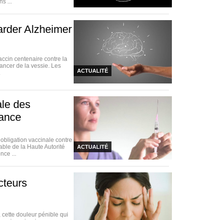
s ...
arder Alzheimer
accin centenaire contre la
ancer de la vessie. Les
ACTUALITÉ
.
ale des
rance
bligation vaccinale contre
able de la Haute Autorité
ACTUALITÉ
nce ...
cteurs
 cette douleur pénible qui