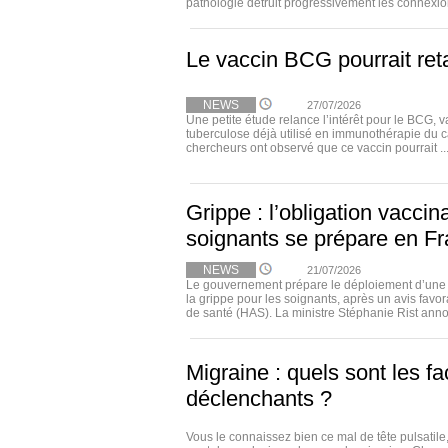
pathologie détruit progressivement les connexion
Le vaccin BCG pourrait ret
NEWS
27/07/2026
Une petite étude relance l’intérêt pour le BCG, v
tuberculose déjà utilisé en immunothérapie du c
chercheurs ont observé que ce vaccin pourrait ..
Grippe : l’obligation vaccin
soignants se prépare en F
NEWS
21/07/2026
Le gouvernement prépare le déploiement d’une o
la grippe pour les soignants, après un avis favor
de santé (HAS). La ministre Stéphanie Rist anno
Migraine : quels sont les fa
déclenchants ?
Vous le connaissez bien ce mal de tête pulsatile,