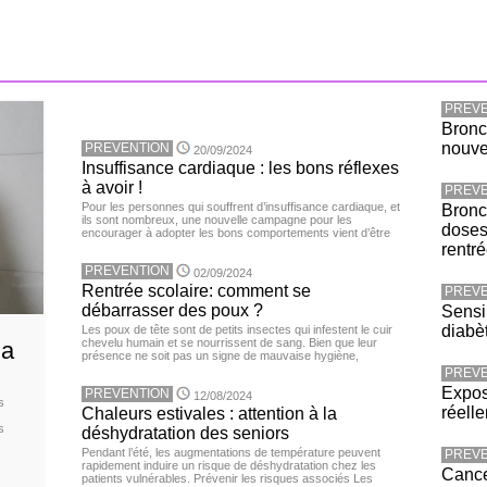
PREVE
Bronc
nouv
PREVENTION
20/09/2024
Insuffisance cardiaque : les bons réflexes
à avoir !
PREVE
Pour les personnes qui souffrent d’insuffisance cardiaque, et
Bronch
ils sont nombreux, une nouvelle campagne pour les
doses
encourager à adopter les bons comportements vient d’être
rentr
PREVENTION
02/09/2024
Rentrée scolaire: comment se
PREVE
débarrasser des poux ?
Sensib
diabè
Les poux de tête sont de petits insectes qui infestent le cuir
chevelu humain et se nourrissent de sang. Bien que leur
la
présence ne soit pas un signe de mauvaise hygiène,
PREVE
Expos
PREVENTION
12/08/2024
s
réell
Chaleurs estivales : attention à la
s
déshydratation des seniors
Pendant l’été, les augmentations de température peuvent
PREVE
rapidement induire un risque de déshydratation chez les
Cance
patients vulnérables. Prévenir les risques associés Les