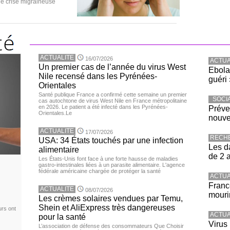
ue crise migraineuse
ACTUALITE
16/07/2026
ACTUA
Un premier cas de l’année du virus West
Ebola
Nile recensé dans les Pyrénées-
guéri 
Orientales
Santé publique France a confirmé cette semaine un premier
SOCI
cas autochtone de virus West Nile en France métropolitaine
en 2026. Le patient a été infecté dans les Pyrénées-
Préve
Orientales.Le
nouve
ACTUALITE
17/07/2026
RECH
USA: 34 États touchés par une infection
Les d
alimentaire
de 2 
Les États-Unis font face à une forte hausse de maladies
gastro-intestinales liées à un parasite alimentaire. L'agence
fédérale américaine chargée de protéger la santé
ACTUA
Franc
ACTUALITE
08/07/2026
mouri
Les crèmes solaires vendues par Temu,
Shein et AliExpress très dangereuses
urs ont
ACTUA
pour la santé
Virus
L’association de défense des consommateurs Que Choisir