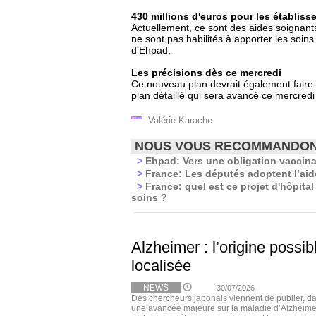
430 millions d'euros pour les établis
Actuellement, ce sont des aides soignants
ne sont pas habilités à apporter les soin
d'Ehpad.
Les précisions dès ce mercredi
Ce nouveau plan devrait également faire 
plan détaillé qui sera avancé ce mercred
Valérie Karache
NOUS VOUS RECOMMANDO
>
Ehpad: Vers une obligation vaccinal
>
France: Les députés adoptent l’aid
>
France: quel est ce projet d'hôpital
soins ?
Alzheimer : l’origine possi
localisée
NEWS
30/07/2026
Des chercheurs japonais viennent de publier, 
une avancée majeure sur la maladie d’Alzheimer