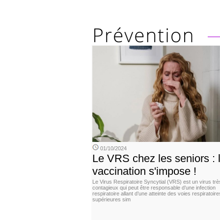
01/10/2024
Le VRS chez les seniors : 
vaccination s'impose !
Le Virus Respiratoire Syncytial (VRS) est un virus trè
contagieux qui peut être responsable d’une infection
respiratoire allant d’une atteinte des voies respiratoire
supérieures sim