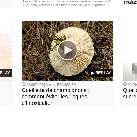
Ensemble a testé dix crèmes solaires vendues récemment
malad
sur Temu, AliExpress et Shein. Selon elle, aucun produit
PLAY
▶ REPLAY
08/09/2023 | Arnaud BEAUSSIER
09/09
Cueillette de champignons :
Quel 
comment éviter les risques
sucre
d'Intoxication