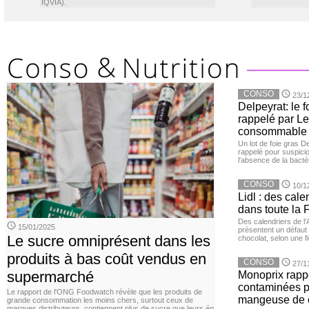
IQVIA).
CONSO
23/1
Delpeyrat: le f
rappelé par Le
consommable
Un lot de foie gras D
rappelé pour suspicio
l'absence de la bacté
CONSO
10/1
Lidl : des cale
dans toute la 
Des calendriers de l
15/01/2025
présentent un défaut 
Le sucre omniprésent dans les
chocolat, selon une f
produits à bas coût vendus en
CONSO
27/1
supermarché
Monoprix rappe
contaminées p
Le rapport de l'ONG Foodwatch révèle que les produits de
mangeuse de c
grande consommation les moins chers, surtout ceux de
marques distributeurs, contiennent plus de sucre que leurs éq