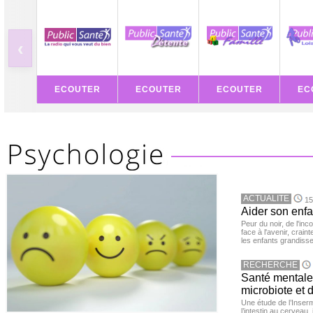
‹
ECOUTER
ECOUTER
ECOUTER
EC
ACTUALITE
15
Aider son enfa
Peur du noir, de l'i
face à l'avenir, cra
les enfants grandisse
RECHERCHE
Santé mentale 
microbiote et 
Une étude de l’Inserm
l’intestin au cerveau,