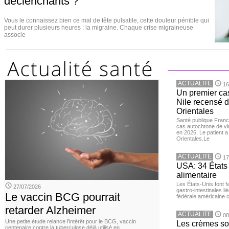
déclenchants ?
Vous le connaissez bien ce mal de tête pulsatile, cette douleur pénible qui
peut durer plusieurs heures : la migraine. Chaque crise migraineuse
associe
ACTUALITE
16
Un premier ca
Nile recensé 
Orientales
Santé publique Franc
cas autochtone de vi
en 2026. Le patient a
Orientales.Le
ACTUALITE
17
USA: 34 États 
alimentaire
Les États-Unis font 
27/07/2026
gastro-intestinales li
Le vaccin BCG pourrait
fédérale américaine 
retarder Alzheimer
ACTUALITE
08
Une petite étude relance l’intérêt pour le BCG, vaccin
Les crèmes so
centenaire contre la tuberculose déjà utilisé en