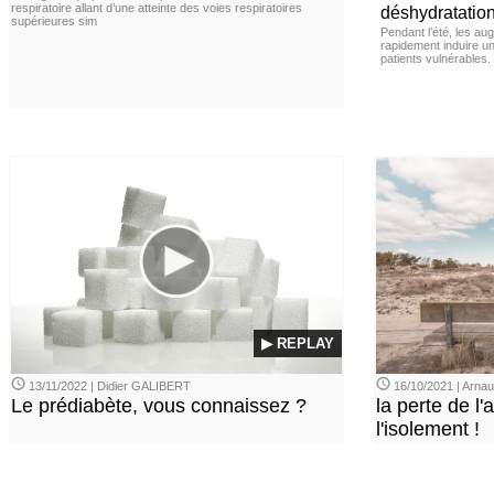
respiratoire allant d’une atteinte des voies respiratoires
déshydratation
supérieures sim
Pendant l’été, les a
rapidement induire u
patients vulnérables.
▶ REPLAY
13/11/2022 | Didier GALIBERT
16/10/2021 | Arn
Le prédiabète, vous connaissez ?
la perte de l'a
l'isolement !