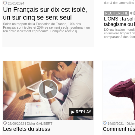
due à des anomalies d
26/01/2024
Un Français sur dix est isolé,
RECHERCHE
un sur cinq se sent seul
L'OMS : la sol
tabagisme ou l
Selon un rapport de la Fondation de France, 10% des
Français sont isolés et 20% se sentent seuls, soulignant un
L’Organisation mond
lien entre isolement et précarité. L’enquête révèle q
en lumière l’impact dé
comparant à des fact
▶ REPLAY
25/09/2022 | Didier GALIBERT
14/03/2021 | Didi
Les effets du stress
Comment rési