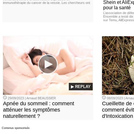
Shein et AliE
immunothérapie du cancer de la vessie. Les chercheurs ont
pour la santé
L’association de dé
Ensemble a testé di
sur Temu, AliExpress 
▶ REPLAY
29/09/2023 | Arnaud BEAUSSIER
08/09/2023 | Arn
Apnée du sommeil : comment
Cueillette de
atténuer les symptômes
comment évite
naturellement ?
d'Intoxication
Contenus sponsorisés