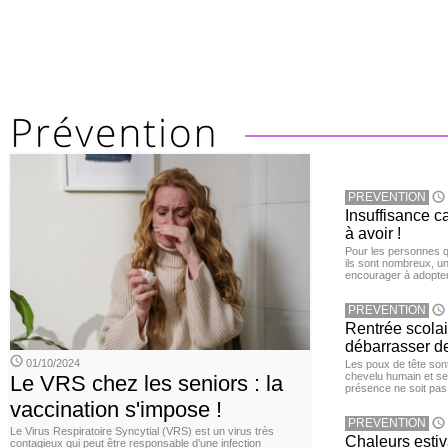
PREVENTION
Insuffisance c
à avoir !
Pour les personnes qu
ils sont nombreux, u
encourager à adopter
PREVENTION
Rentrée scola
débarrasser d
01/10/2024
Les poux de tête sont 
chevelu humain et se
Le VRS chez les seniors : la
présence ne soit pas
vaccination s'impose !
PREVENTION
Le Virus Respiratoire Syncytial (VRS) est un virus très
Chaleurs estiva
contagieux qui peut être responsable d’une infection