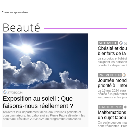
Contenus sponsorisés
ACTUALITE
20
Obésité et doul
bienfaits de l
Le surpoids et l’obési
éloignent les personn
pourtant indispensabl
PREVENTION
Journée mondia
priorité à l'in
Le 15 mai 2024 aura l
27/05/2024
dédiée à la préventio
Exposition au soleil : Que
les parents et les je
faisons-nous réellement ?
TRAITEMENTS
Malformations 
A travers leur département dédié aux relations patients et
consommateurs, les Laboratoires Pierre Fabre dévoilent les
un sujet tabou 
nouveaux résultats 2023/2024 du programme Sun Asses
On parle peu des mal
sont fréquentes. Elle