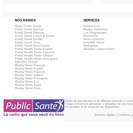
NOS RADIOS
SERVICES
Radio Public Santé
Fréquences
Public Santé Seniors
Replay Emissions
Public Santé Détente
Les Programmes
Public Santé Loisirs & Sports
Recherche
Public Santé Famille
Nous contacter
Public Santé Sexo
Actualité Santé
Public Santé Nutri-Conso
Webradios
Public Health Radio English
Maladies Saisonnières
Public Health Radio Espanol
Public Health Radio Italiano
Public Health Radio Portuguès
Bien-être Animal
Replay News Français
Replay News Anglais
Replay News Espanol
Replay News Italiano
Replay News Portuguès
Replay News Eco
Replay News Sport
Replay News Story
Droits de reproduction et de diffusion réservés © Con
Usage strictement personnel. L'utilisateur du site reco
en accepter et en respecter les dispositions.
Mentions légales
|
Conditions gé