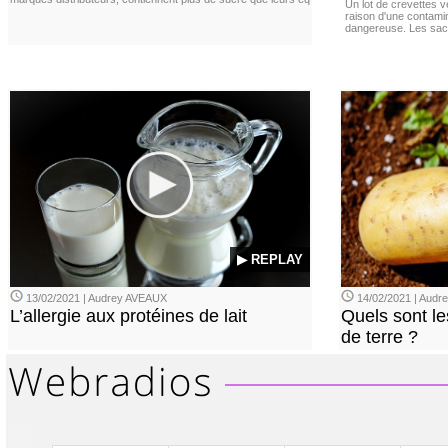
Un lot de crevettes 
raison d'une contamina
dangereuse. Les sach
▶ REPLAY
13/02/2021 | Audrey AVEAUX
14/02/2021 | Audrey
L’allergie aux protéines de lait
Quels sont le
de terre ?