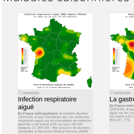
09/08/2026
09/08/2026
Infection respiratoire
La gastr
aiguë
En France métr
(2024s34), le ta
aiguë vus en con
En France métropolitaine
, la semaine dernière
été estimé à 62 
(2024s34), le taux d’incidence des cas d’infection
95% [47 ; 77]).
respiratoire aiguë vus en consultation de médecine
générale a été estimé à 89 cas pour 100 000
habitants (IC 95% [83 ; 96]) (sources de données :
Sentinelles et Electronic Medical Records (EMR)