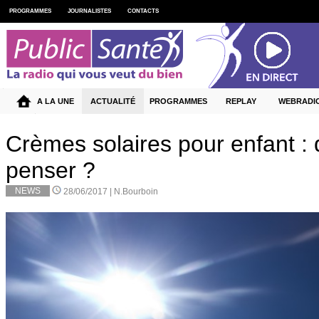
PROGRAMMES
JOURNALISTES
CONTACTS
A LA UNE
ACTUALITÉ
PROGRAMMES
REPLAY
WEBRADI
Crèmes solaires pour enfant : q
penser ?
NEWS
28/06/2017 |
N.Bourboin